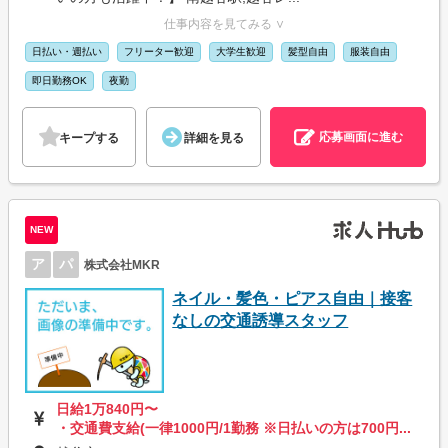
仕事内容を見てみる ∨
日払い・週払い
フリーター歓迎
大学生歓迎
髪型自由
服装自由
即日勤務OK
夜勤
応募画面に進む
キープする
詳細を見る
NEW
ア
パ
株式会社MKR
ネイル・髪色・ピアス自由｜接客
なしの交通誘導スタッフ
日給1万840円〜
・交通費支給(一律1000円/1勤務 ※日払いの方は700円...