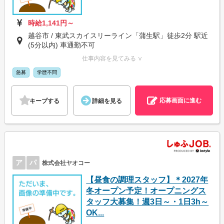
時給1,141円～
越谷市 / 東武スカイスリーライン「蒲生駅」徒歩2分 駅近
(5分以内) 車通勤不可
仕事内容を見てみる ∨
急募
学歴不問
応募画面に進む
キープする
詳細を見る
ア
パ
株式会社ヤオコー
【昼食の調理スタッフ】＊2027年
冬オープン予定！オープニングス
タッフ大募集！週3日～・1日3h～
OK...