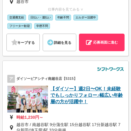
越谷市
仕事内容を見てみる ∨
交通費支給
日払い・週払い
年齢不問
エルダー活躍中
フリーター歓迎
学歴不問
応募画面に進む
キープする
詳細を見る
ア
ダイソーピアシティ南越谷店【5315】
【ダイソー】週2日〜OK！未経験
でもしっかりフォロー♪幅広い年齢
層の方が活躍中！
時給1,230円～
越谷市 / 南越谷駅 9分蒲生駅 15分越谷駅 17分新越谷駅 7
分新田(埼玉県)駅 33分南越...