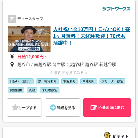
ア
ディースタッフ
入社祝い金10万円！日払いOK！寮
1ヶ月無料！未経験歓迎！70代も
活躍中！
日給12,000円～
越谷市 / 南越谷駅 蒲生駅 北越谷駅 越谷駅 新越谷駅
仕事内容を見てみる ∨
日払い・週払い
寮・社宅あり
制服あり
車通勤可
フリーター歓迎
髪型自由
夜勤
未経験歓迎
応募画面に進む
キープする
詳細を見る