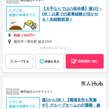
ア
パ
株式会社ダスキン
【大手ならではの高待遇】週3日～
OK！お家での家事経験が活かせ
る！未経験歓迎！
時給 1400円〜
越谷市 / 蒲生駅 徒歩10分
仕事内容を見てみる ∨
応募画面に進む
キープする
詳細を見る
ア
パ
株式会社エスケアメイト
週1からOK！【職場見学も実施
中】グループホームの介護職・越