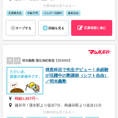
仕事内容を見てみる ∨
交通費支給
年齢不問
エルダー活躍中
服装自由
応募画面に進む
キープする
詳細を見る
ア
パ
明光義塾 蒲生旭町教室【303050】
得意科目で先生デビュー！未経験
が活躍中の塾講師（シフト自由）
／明光義塾
時給1,887円～
越谷市 / 蒲生駅より徒歩7分、南越谷駅より徒歩11分
仕事内容を見てみる ∨