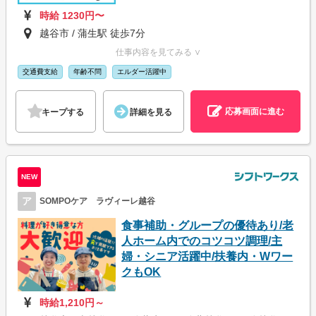
時給 1230円〜
越谷市 / 蒲生駅 徒歩7分
仕事内容を見てみる ∨
交通費支給
年齢不問
エルダー活躍中
応募画面に進む
キープする
詳細を見る
NEW
ア
SOMPOケア ラヴィーレ越谷
食事補助・グループの優待あり/老
人ホーム内でのコツコツ調理/主
婦・シニア活躍中/扶養内・Wワー
クもOK
時給1,210円～