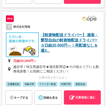
NEW
ア
株式会社翔進
【軽貨物配送ドライバー】 服装・
髪型自由の軽貨物配送ドライバー
☆日給20,000円～！再配達なし＆
週3...
日給20,000円～
越谷市 / 埼玉県越谷市★蒲生駅周辺★その他エリアにも勤
務地多数！お気軽にご相談ください！
仕事内容を見てみる ∨
交通費支給
年齢不問
フリーター歓迎
学歴不問
髪型自由
応募画面に進む
キープする
詳細を見る