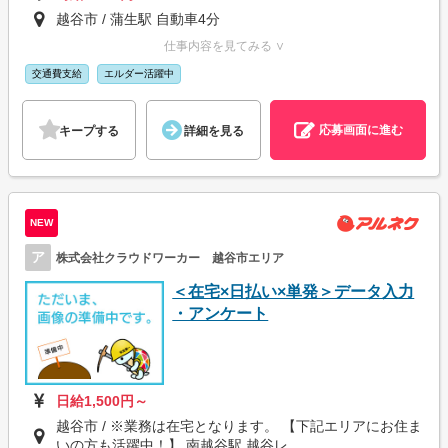
越谷市 / 蒲生駅 自動車4分
仕事内容を見てみる ∨
交通費支給
エルダー活躍中
応募画面に進む
キープする
詳細を見る
NEW
ア
株式会社クラウドワーカー 越谷市エリア
＜在宅×日払い×単発＞データ入力
・アンケート
日給1,500円～
越谷市 / ※業務は在宅となります。 【下記エリアにお住ま
いの方も活躍中！】 南越谷駅,越谷レ...