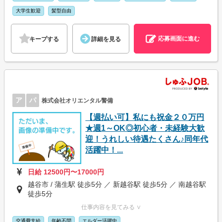
大学生歓迎
髪型自由
応募画面に進む
キープする
詳細を見る
ア
パ
株式会社オリエンタル警備
【週払い可】私にも祝金２０万円
★週1～OK◎初心者・未経験大歓
迎！うれしい待遇たくさん♪同年代
活躍中！...
日給 12500円〜17000円
越谷市 / 蒲生駅 徒歩5分 ／ 新越谷駅 徒歩5分 ／ 南越谷駅
徒歩5分
仕事内容を見てみる ∨
交通費支給
年齢不問
エルダー活躍中