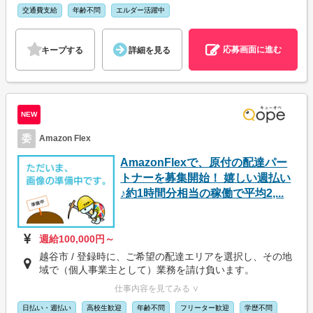
交通費支給
年齢不問
エルダー活躍中
応募画面に進む
キープする
詳細を見る
NEW
委
Amazon Flex
AmazonFlexで、原付の配達パー
トナーを募集開始！ 嬉しい週払い
♪約1時間分相当の稼働で平均2,...
週給100,000円～
越谷市 / 登録時に、ご希望の配達エリアを選択し、その地
域で（個人事業主として）業務を請け負います。
仕事内容を見てみる ∨
日払い・週払い
高校生歓迎
年齢不問
フリーター歓迎
学歴不問