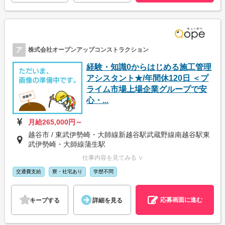
ア
株式会社オープンアップコンストラクション
経験・知識0からはじめる施工管理
アシスタント★/年間休120日 ＜プ
ライム市場上場企業グループで安
心・...
月給265,000円～
越谷市 / 東武伊勢崎・大師線新越谷駅武蔵野線南越谷駅東
武伊勢崎・大師線蒲生駅
仕事内容を見てみる ∨
交通費支給
寮・社宅あり
学歴不問
応募画面に進む
キープする
詳細を見る