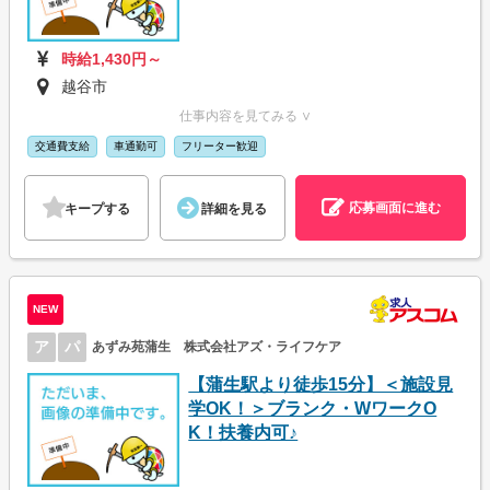
時給1,430円～
越谷市
仕事内容を見てみる ∨
交通費支給
車通勤可
フリーター歓迎
応募画面に進む
キープする
詳細を見る
NEW
ア
パ
あずみ苑蒲生 株式会社アズ・ライフケア
【蒲生駅より徒歩15分】＜施設見
学OK！＞ブランク・WワークO
K！扶養内可♪