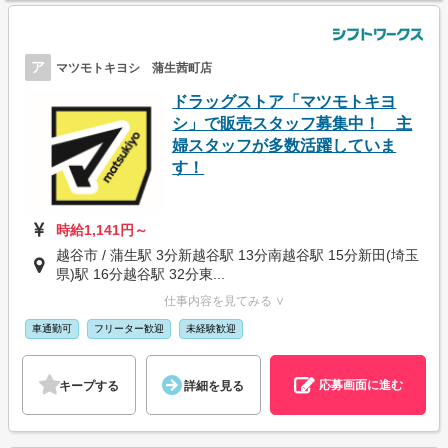
ア
マツモトキヨシ 蒲生茜町店
ドラッグストア「マツモトキヨ
シ」で販売スタッフ募集中！ 主
婦スタッフが多数活躍していま
す！
時給1,141円～
越谷市 / 蒲生駅 3分新越谷駅 13分南越谷駅 15分新田(埼玉
県)駅 16分越谷駅 32分東...
仕事内容を見てみる ∨
車通勤可
フリーター歓迎
未経験歓迎
応募画面に進む
キープする
詳細を見る