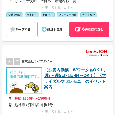
分 東武伊勢崎・大師線 新越谷駅 徒...
仕事内容を見てみる ∨
交通費支給
食事付き
制服あり
フリーター歓迎
大学生歓迎
応募画面に進む
キープする
詳細を見る
ア
パ
株式会社ライフタイム
【扶養内勤務・WワークもOK！、
週3～週5日×1日4H～OK！】《ブ
ライダルやセレモニーのイベント
案内...
時給 1300円〜1500円
越谷市 / 蒲生駅 徒歩1分
仕事内容を見てみる ∨