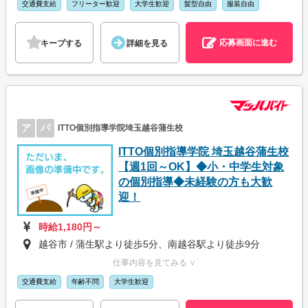
交通費支給
フリーター歓迎
大学生歓迎
髪型自由
服装自由
応募画面に進む
キープする
詳細を見る
ア
パ
ITTO個別指導学院埼玉越谷蒲生校
ITTO個別指導学院 埼玉越谷蒲生校
【週1回～OK】◆小・中学生対象
の個別指導◆未経験の方も大歓
迎！
時給1,180円～
越谷市 / 蒲生駅より徒歩5分、南越谷駅より徒歩9分
仕事内容を見てみる ∨
交通費支給
年齢不問
大学生歓迎