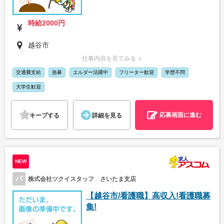
時給2000円
越谷市
仕事内容を見てみる ∨
交通費支給
急募
エルダー活躍中
フリーター歓迎
学歴不問
大学生歓迎
応募画面に進む
キープする
詳細を見る
NEW
パ
株式会社ツクイスタッフ さいたま支店
【越谷市/看護職】高収入!看護職募
集!