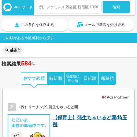
キーワード
この条件を保存する
メールで新着を受け取る
この駅がある市区町村から探す
越谷市
584
検索結果
件
現在地に
おすすめ順
時給順
日給順
新着順
近い順
ア
（株）リーチング_蒲生ちゃいるど園
【保育士】蒲生ちゃいるど園/埼玉
県