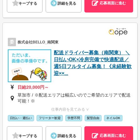
応募画面に進む
キープする
詳細を見る
委
株式会社BELLO_南関東
配送ドライバー募集（南関東） ＼
日払いOK×冷房完備で快適配送／
週5日フルタイム募集！《未経験歓
迎××...
日給20,000円～
草加市 / ※配送エリアは幅広いのでご希望のエリアで配送
可能！※
仕事内容を見てみる ∨
日払い・週払い
フリーター歓迎
学歴不問
髪型自由
ネイルOK
応募画面に進む
キープする
詳細を見る