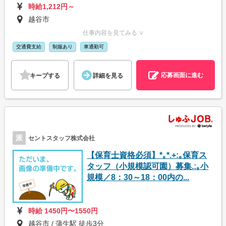
時給1,212円～
越谷市
仕事内容を見てみる ∨
交通費支給
制服あり
車通勤可
応募画面に進む
キープする
詳細を見る
派
セントスタッフ株式会社
【保育士資格必須】*｡*.+:｡保育ス
タッフ（小規模認可園）募集.:｡小
規模／8：30～18：00内の...
時給 1450円〜1550円
越谷市 / 蒲生駅 徒歩3分