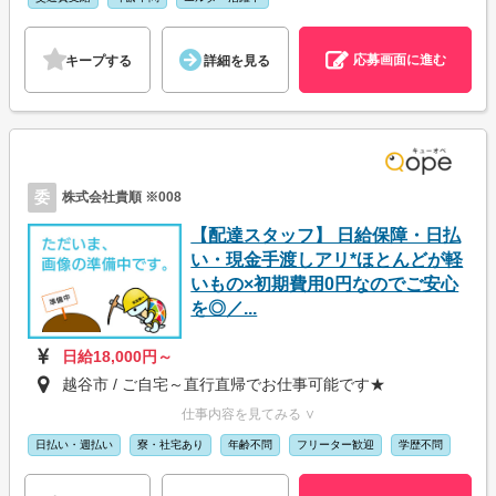
応募画面に進む
キープする
詳細を見る
委
株式会社貴順 ※008
【配達スタッフ】 日給保障・日払
い・現金手渡しアリ*ほとんどが軽
いもの×初期費用0円なのでご安心
を◎／...
日給18,000円～
越谷市 / ご自宅～直行直帰でお仕事可能です★
仕事内容を見てみる ∨
日払い・週払い
寮・社宅あり
年齢不問
フリーター歓迎
学歴不問