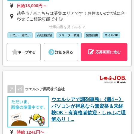
日給18,000円～
越谷市 / ※こちらは募集エリアです！お住まいの地域に合
わせてご相談可能です◎
仕事内容を見てみる ∨
日払い・週払い
高校生歓迎
フリーター歓迎
髪型自由
ネイルOK
応募画面に進む
キープする
詳細を見る
ア
パ
ウエルシア薬局株式会社
ウエルシアで調剤事務♪《週4～》
パソコンが得意なら無資格＆未経
験OK・有資格者歓迎・しゅふに理
解あり！...
時給 1241円〜