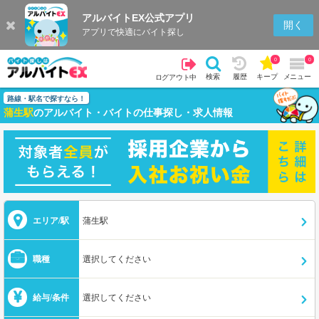
アルバイトEX公式アプリ
開く
アプリで快適にバイト探し
0
0
検索
履歴
キープ
メニュー
ログアウト中
路線・駅名で探すなら！
蒲生駅
のアルバイト・バイトの仕事探し・求人情報
エリア/駅
蒲生駅
職種
選択してください
給与/条件
選択してください