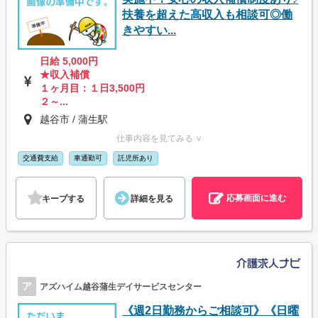
扶養を超えた高収入も相談可◎働
きやすい...
日給 5,000円
★収入補償
１ヶ月目：１日3,500円
２～...
越谷市 / 蒲生駅
仕事内容を見てみる ∨
交通費支給
車通勤可
託児所あり
応募画面に進む
キープする
詳細を見る
ア
アズハイム越谷蒲生デイサービスセンター
《週2日勤務からご相談可》《日曜