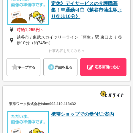
定休》デイサービスの介護職募
集！車通勤可◎《越谷市蒲生駅よ
り徒歩10分》
時給1,255円～
越谷市 / 東武スカイツリーライン「蒲生」駅 東口より 徒
歩10分（約745m）
仕事内容を見てみる ∨
応募画面に進む
キープする
詳細を見る
東洋ワーク株式会社/sbm002-110-113432
携帯ショップでの受付/ご案内