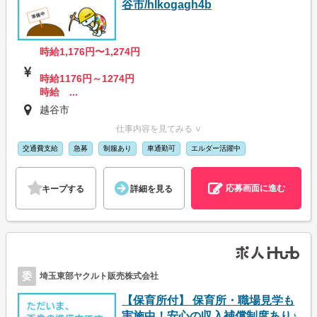
谷市/hlkogagh4b
時給1,176円〜1,274円
時給1176円～1274円
時給 ...
越谷市
仕事内容を見てみる ∨
交通費支給
急募
制服あり
車通勤可
エルダー活躍中
応募画面に進む
キープする
詳細を見る
委
埼玉東部ヤクルト販売株式会社
【保育所付】 保育所・職場見学も
実施中！安心の収入補償制度あり♪