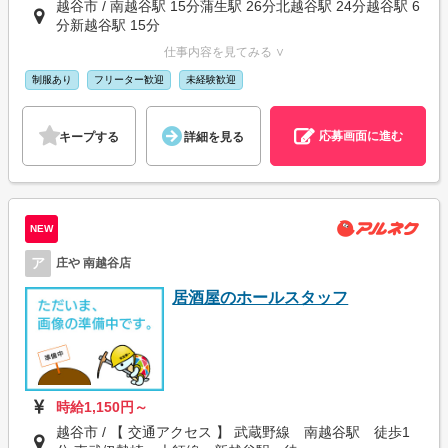
越谷市 / 南越谷駅 15分蒲生駅 26分北越谷駅 24分越谷駅 6
分新越谷駅 15分
仕事内容を見てみる ∨
制服あり
フリーター歓迎
未経験歓迎
応募画面に進む
キープする
詳細を見る
NEW
ア
庄や 南越谷店
居酒屋のホールスタッフ
時給1,150円～
越谷市 / 【 交通アクセス 】 武蔵野線 南越谷駅 徒歩1