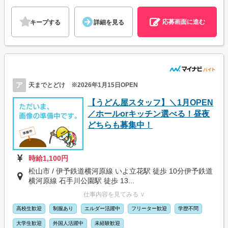
応募画面に進む
キープする
詳細を見る
ア
天までとどけ ※2026年1月15日OPEN
【うどん屋スタッフ】＼1月OPEN
／ホールorキッチン選べる！昼夜
どちらも募集中！
時給1,100円
松山市 / 伊予鉄道横河原線 いよ立花駅 徒歩 10分伊予鉄道
横河原線 石手川公園駅 徒歩 13...
仕事内容を見てみる ∨
高校生歓迎
制服あり
エルダー活躍中
フリーター歓迎
学歴不問
大学生歓迎
外国人活躍中
未経験歓迎