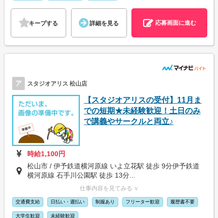
応募画面に進む
キープする
詳細を見る
ア
スタジオアリス 松山店
【スタジオアリスの受付】11月ま
での短期★未経験歓迎！土日のみ
で講義やサークルと両立♪
時給1,100円
松山市 / 伊予鉄道横河原線 いよ立花駅 徒歩 9分伊予鉄道
横河原線 石手川公園駅 徒歩 13分...
仕事内容を見てみる ∨
交通費支給
日払い・週払い
制服あり
フリーター歓迎
履歴書不要
大学生歓迎
未経験歓迎