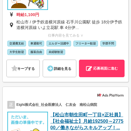
時給1,100円
松山市 / 伊予鉄道横河原線 石手川公園駅 徒歩 18分伊予鉄
道横河原線 いよ立花駅 車 4分伊...
仕事内容を見てみる ∨
交通費支給
車通勤可
エルダー活躍中
フリーター歓迎
学歴不問
大学生歓迎
服装自由
未経験歓迎
応募画面に進む
キープする
詳細を見る
正
Eight株式会社_社会医療法人 仁友会 南松山病院
【松山市朝生田町一丁目×正社員】
【社会福祉士】月給192500～2775
00／働きながらスキルアップ！...