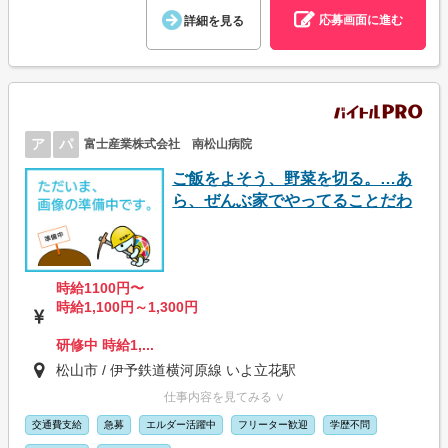
応募画面に進む
詳細を見る
ア
パ
富士産業株式会社 南松山病院
ご飯をよそう、野菜を切る。…あ
ら、ぜんぶ家でやってることだわ
時給1100円〜
時給1,100円～1,300円
研修中 時給1,...
松山市 / 伊予鉄道横河原線 いよ立花駅
仕事内容を見てみる ∨
交通費支給
急募
エルダー活躍中
フリーター歓迎
学歴不問