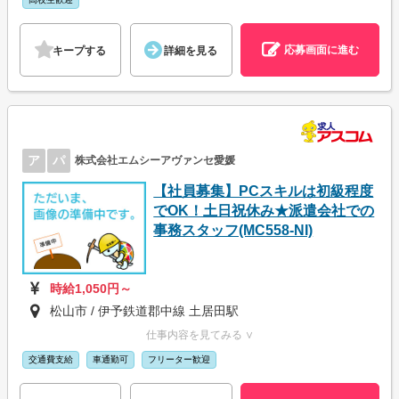
応募画面に進む
キープする
詳細を見る
ア
パ
株式会社エムシーアヴァンセ愛媛
【社員募集】PCスキルは初級程度
でOK！土日祝休み★派遣会社での
事務スタッフ(MC558-NI)
時給1,050円～
松山市 / 伊予鉄道郡中線 土居田駅
仕事内容を見てみる ∨
交通費支給
車通勤可
フリーター歓迎