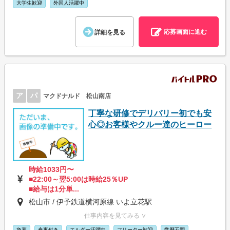
大学生歓迎
外国人活躍中
応募画面に進む
詳細を見る
ア
パ
マクドナルド 松山南店
丁寧な研修でデリバリー初でも安
心◎お客様やクルー達のヒーロー
時給1033円〜
■22:00～翌5:00は時給25％UP
■給与は1分単...
松山市 / 伊予鉄道横河原線 いよ立花駅
仕事内容を見てみる ∨
急募
食事付き
エルダー活躍中
フリーター歓迎
学歴不問