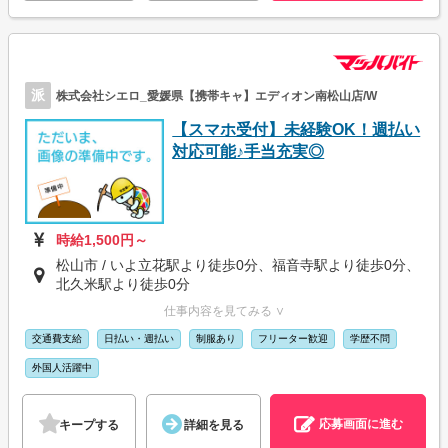
派
株式会社シエロ_愛媛県【携帯キャ】エディオン南松山店/W
【スマホ受付】未経験OK！週払い
対応可能♪手当充実◎
時給1,500円～
松山市 / いよ立花駅より徒歩0分、福音寺駅より徒歩0分、
北久米駅より徒歩0分
仕事内容を見てみる ∨
交通費支給
日払い・週払い
制服あり
フリーター歓迎
学歴不問
外国人活躍中
応募画面に進む
キープする
詳細を見る