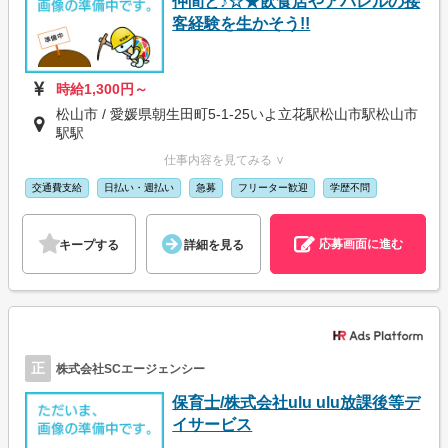
仲間と♪☆★飲食店やアパレルの接
客経験を生かそう!!
時給1,300円～
松山市 / 愛媛県朝生田町5-1-25いよ立花駅松山市駅松山市
駅駅
仕事内容を見てみる ∨
交通費支給
日払い・週払い
急募
フリーター歓迎
学歴不問
応募画面に進む
キープする
詳細を見る
正
株式会社SCエージェンシー
保育士/株式会社ulu ulu放課後等デ
イサービス