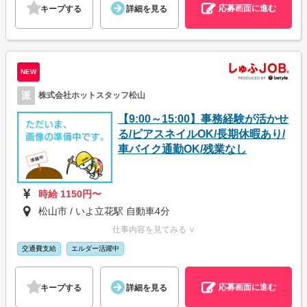
応募画面に進む
キープする
詳細を見る
NEW
派
株式会社ホットスタッフ松山
【9:00～15:00】事務経験が活かせ
る/ピアスネイルOK/長期休暇あり/
車バイク通勤OK/残業なし
時給 1150円〜
松山市 / いよ立花駅 自動車4分
仕事内容を見てみる ∨
交通費支給
エルダー活躍中
応募画面に進む
キープする
詳細を見る