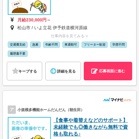
月給230,000円～
松山市 / いよ立花 伊予鉄道横河原線
仕事内容を見てみる ∨
交通費支給
急募
年齢不問
車通勤可
フリーター歓迎
学歴不問
履歴書不要
応募画面に進む
キープする
詳細を見る
ア
小規模多機能ホームだんだん（朝生田）
【食事や着替えなどのサポート】
未経験でも◎働きながら無料で資
格も取れる♪