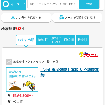
キーワード
この条件を保存する
メールで新着を受け取る
62
検索結果
件
現在地に
おすすめ順
時給順
日給順
新着順
近い順
パ
株式会社ツクイスタッフ 松山支店
【松山市/介護職】高収入!介護職募
集!
時給1,300円～
松山市