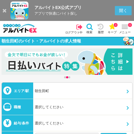
アルバイトEX公式アプリ
開く
アプリで快適にバイト探し
0
0
検索
履歴
キープ
メニュー
ログアウト中
朝生田町のバイト・アルバイトの求人情報
エリア/駅
朝生田町
職種
選択してください
給与/条件
選択してください