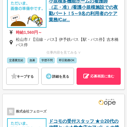
小規模多機能ホームの看護師
（正・准）/看護小規模施設での夜
勤パート！5～9名の利用者のケア
業務/Car...
時給1,560円～
松山市 / 【沿線・バス】伊予鉄バス【駅・バス停】吉木橋
バス停
仕事内容を見てみる ∨
交通費支給
急募
学歴不問
即日勤務OK
応募画面に進む
キープする
詳細を見る
契
株式会社フェローズ
ドコモの受付スタッフ ★☆20代の