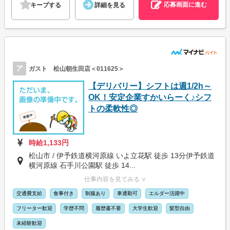
応募画面に進む
キープする
詳細を見る
ア
ガスト 松山朝生田店＜011625＞
【デリバリー】シフトは週1/2h～
OK！安定企業すかいらーく♪シフ
トの柔軟性◎
時給1,133円
松山市 / 伊予鉄道横河原線 いよ立花駅 徒歩 13分伊予鉄道
横河原線 石手川公園駅 徒歩 14...
仕事内容を見てみる ∨
交通費支給
食事付き
制服あり
車通勤可
エルダー活躍中
フリーター歓迎
学歴不問
履歴書不要
大学生歓迎
髪型自由
未経験歓迎