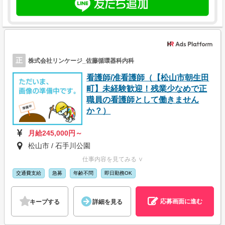
正
株式会社リンケージ_佐藤循環器科内科
看護師/准看護師（【松山市朝生田
町】未経験歓迎！残業少なめで正
職員の看護師として働きません
か？）
月給245,000円～
松山市 / 石手川公園
仕事内容を見てみる ∨
交通費支給
急募
年齢不問
即日勤務OK
応募画面に進む
キープする
詳細を見る