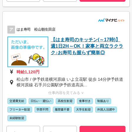
ア
はま寿司 松山朝生田店
【はま寿司のキッチン(～17時)】
週1日2H～OK！家事と両立ラクラ
ク♪お寿司も握らず簡単◎
時給1,120円
松山市 / 伊予鉄道横河原線 いよ立花駅 徒歩 14分伊予鉄道
横河原線 石手川公園駅伊予鉄道高浜...
仕事内容を見てみる ∨
交通費支給
日払い・週払い
高校生歓迎
食事付き
制服あり
フリーター歓迎
学歴不問
履歴書不要
大学生歓迎
外国人活躍中
未経験歓迎