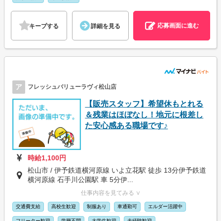
応募画面に進む
キープする
詳細を見る
ア
フレッシュバリューラヴィ松山店
【販売スタッフ】希望休もとれる
＆残業はほぼなし！地元に根差し
た安心感ある職場です♪
時給1,100円
松山市 / 伊予鉄道横河原線 いよ立花駅 徒歩 13分伊予鉄道
横河原線 石手川公園駅 車 5分伊...
仕事内容を見てみる ∨
交通費支給
高校生歓迎
制服あり
車通勤可
エルダー活躍中
フリーター歓迎
学歴不問
大学生歓迎
未経験歓迎