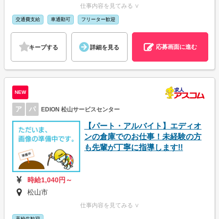
仕事内容を見てみる ∨
交通費支給
車通勤可
フリーター歓迎
応募画面に進む
キープする
詳細を見る
NEW
ア
パ
EDION 松山サービスセンター
【パート・アルバイト】エディオ
ンの倉庫でのお仕事！未経験の方
も先輩が丁寧に指導します!!
時給1,040円～
松山市
仕事内容を見てみる ∨
高校生歓迎