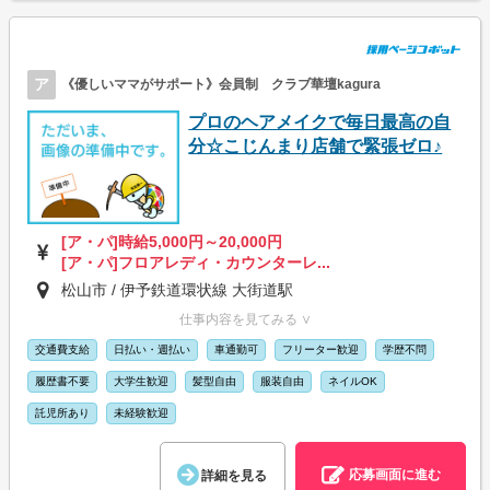
ア
《優しいママがサポート》会員制 クラブ華壇kagura
プロのヘアメイクで毎日最高の自
分☆こじんまり店舗で緊張ゼロ♪
[ア・パ]時給5,000円～20,000円
[ア・パ]フロアレディ・カウンターレ...
松山市 / 伊予鉄道環状線 大街道駅
仕事内容を見てみる ∨
交通費支給
日払い・週払い
車通勤可
フリーター歓迎
学歴不問
履歴書不要
大学生歓迎
髪型自由
服装自由
ネイルOK
託児所あり
未経験歓迎
応募画面に進む
詳細を見る