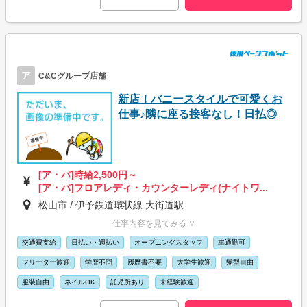
ア
C&Cグループ店舗
新店！バニースタイルで可愛くお
仕事♪隣に座る接客なし！日払◎
[ア・パ]時給2,500円～
[ア・パ]フロアレディ・カウンターレディ(ナイトワ...
松山市 / 伊予鉄道環状線 大街道駅
仕事内容を見てみる ∨
交通費支給
日払い・週払い
オープニングスタッフ
車通勤可
フリーター歓迎
学歴不問
履歴書不要
大学生歓迎
髪型自由
服装自由
ネイルOK
託児所あり
未経験歓迎