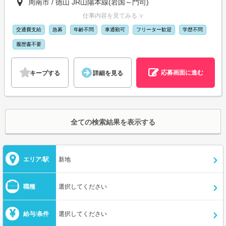
周南市 / 徳山 JR山陽本線(岩国～門司)
仕事内容を見てみる ∨
交通費支給
急募
年齢不問
車通勤可
フリーター歓迎
学歴不問
履歴書不要
応募画面に進む
キープする
詳細を見る
全ての検索結果を表示する
エリア/駅
新地
職種
選択してください
給与/条件
選択してください