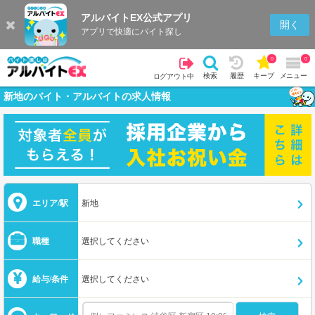
アルバイトEX公式アプリ
開く
アプリで快適にバイト探し
0
0
検索
履歴
キープ
メニュー
ログアウト中
新地のバイト・アルバイトの求人情報
エリア/駅
新地
職種
選択してください
給与/条件
選択してください