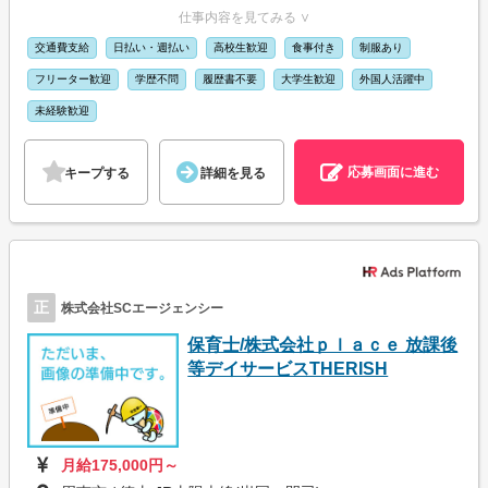
仕事内容を見てみる ∨
交通費支給
日払い・週払い
高校生歓迎
食事付き
制服あり
フリーター歓迎
学歴不問
履歴書不要
大学生歓迎
外国人活躍中
未経験歓迎
応募画面に進む
キープする
詳細を見る
正
株式会社SCエージェンシー
保育士/株式会社ｐｌａｃｅ 放課後
等デイサービスTHERISH
月給175,000円～