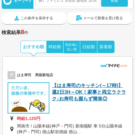
キーワード
この条件を保存する
メールで新着を受け取る
8
検索結果
件
現在地に
おすすめ順
時給順
日給順
新着順
近い順
ア
はま寿司 周南新地店
【はま寿司のキッチン(～17時)】
週2日3H～OK！家事と両立ラクラ
ク♪お寿司も握らず簡単◎
時給1,120円
周南市 / 山陽本線(神戸－門司) 新南陽駅 車 5分山陽本線
(神戸－門司) 徳山駅岩徳線 徳山...