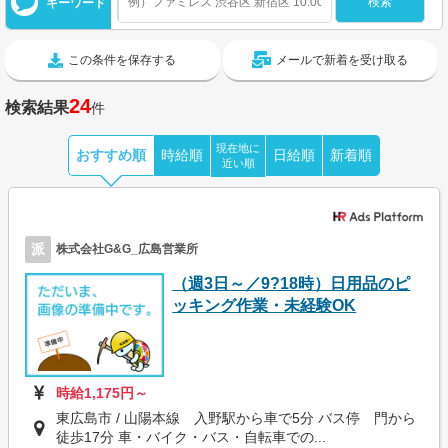
キーワード
この条件を保存する
メールで新着を受け取る
24
検索結果
件
現在地に
おすすめ順
時給順
日給順
新着順
近い順
派
株式会社G&G_広島営業所
（週3日～／9?18時）日用品のピ
ッキング作業・未経験OK
時給1,175円～
東広島市 / 山陽本線 入野駅から車で5分 バス停 門から
徒歩17分 車・バイク・バス・自転車での...