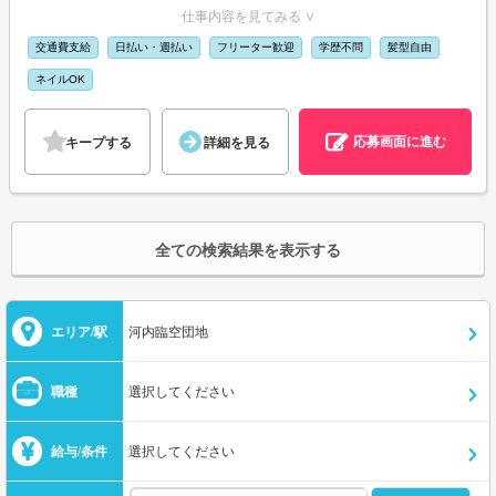
仕事内容を見てみる ∨
交通費支給
日払い・週払い
フリーター歓迎
学歴不問
髪型自由
ネイルOK
応募画面に進む
キープする
詳細を見る
全ての検索結果を表示する
エリア/駅
河内臨空団地
職種
選択してください
給与/条件
選択してください