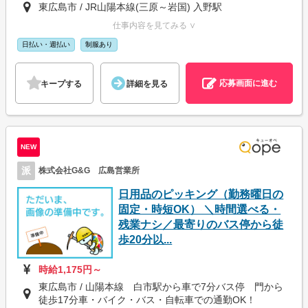
東広島市 / JR山陽本線(三原～岩国) 入野駅
仕事内容を見てみる ∨
日払い・週払い
制服あり
応募画面に進む
キープする
詳細を見る
NEW
派
株式会社G&G 広島営業所
日用品のピッキング（勤務曜日の
固定・時短OK） ＼時間選べる・
残業ナシ／最寄りのバス停から徒
歩20分以...
時給1,175円～
東広島市 / 山陽本線 白市駅から車で7分バス停 門から
徒歩17分車・バイク・バス・自転車での通勤OK！