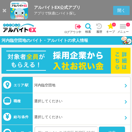
アルバイトEX公式アプリ
開く
アプリで快適にバイト探し
0
0
検索
履歴
キープ
メニュー
ログアウト中
河内臨空団地のバイト・アルバイトの求人情報
エリア/駅
河内臨空団地
職種
選択してください
給与/条件
選択してください