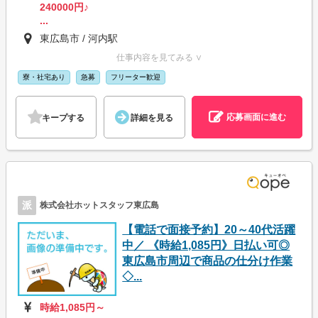
240000円♪
...
東広島市 / 河内駅
仕事内容を見てみる ∨
寮・社宅あり
急募
フリーター歓迎
応募画面に進む
キープする
詳細を見る
派
株式会社ホットスタッフ東広島
【電話で面接予約】20～40代活躍
中／ 《時給1,085円》日払い可◎
東広島市周辺で商品の仕分け作業
◇...
時給1,085円～