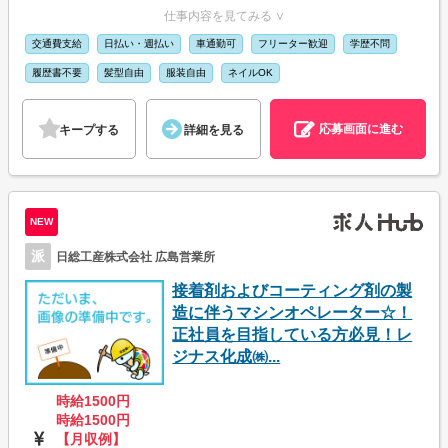
仕事内容を見てみる ∨
交通費支給
日払い・週払い
車通勤可
フリーター歓迎
学歴不問
履歴書不要
髪型自由
服装自由
ネイルOK
応募画面に進む
キープする
詳細を見る
NEW
派
日総工産株式会社 広島営業所
接着剤およびコーティング剤の製
造に伴うマシンオペレーター☆！
正社員を目指している方必見！レ
ジナス化成㈱...
時給1500円
時給1500円
【月収例】