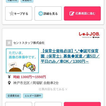
年齢不問
車通勤可
応募画面に進む
キープする
詳細を見る
派
セントスタッフ株式会社
【保育士資格必須】*｡*◆認可保育
園（保育士）募集◆派遣／週5日／
平日のみ／車OK／1300円～
時給 1300円〜1550円
神戸市北区 / 岡場駅 自動車2分
仕事内容を見てみる ∨
交通費支給
エルダー活躍中