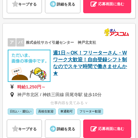
応募画面に進む
キープする
詳細を見る
ア
パ
株式会社サカイ引越センター 神戸北支社
週1日～OK！フリーターさん・W
ワーク大歓迎！自由登録シフト制
なのでスキマ時間で働きませんか
★
時給1,250円～
神戸市北区 / 神鉄三田線 田尾寺駅 徒歩10分
仕事内容を見てみる ∨
日払い・週払い
高校生歓迎
車通勤可
フリーター歓迎
応募画面に進む
キープする
詳細を見る