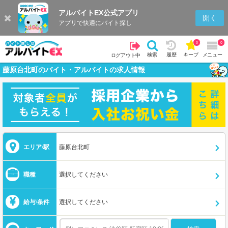
アルバイトEX公式アプリ
開く
アプリで快適にバイト探し
0
0
検索
履歴
キープ
メニュー
ログアウト中
藤原台北町のバイト・アルバイトの求人情報
エリア/駅
藤原台北町
職種
選択してください
給与/条件
選択してください