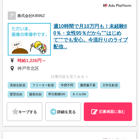
ア
株式会社KIRINZ
週10時間で月10万円も！未経験8
0％・女性95％だから""はじめ
て""でも安心。今流行りのライブ
配信...
時給1,226円～
神戸市北区
仕事内容を見てみる ∨
高校生歓迎
フリーター歓迎
学歴不問
履歴書不要
大学生歓迎
髪型自由
服装自由
即日勤務OK
ネイルOK
応募画面に進む
キープする
詳細を見る