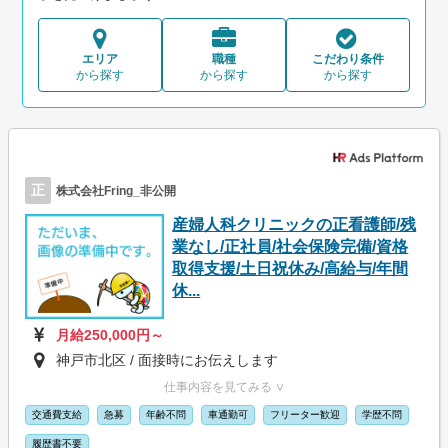
エリア
職種
こだわり条件
から探す
から探す
から探す
正
株式会社Fring_非公開
産婦人科クリニックの正看護師/残
業なし/正社員/社会保険完備/資格
取得支援/土日祝休み/高給与/年間
休...
月給250,000円～
神戸市北区 / 面接時にお伝えします
仕事内容を見てみる ∨
交通費支給
急募
年齢不問
車通勤可
フリーター歓迎
学歴不問
履歴書不要