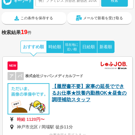
キーワード
この条件を保存する
メールで新着を受け取る
19
検索結果
件
現在地に
おすすめ順
時給順
日給順
新着順
近い順
NEW
ア
パ
株式会社ジャパンメディカルフード
【履歴書不要】家事の延長ででき
るお仕事★扶養内勤務OK★昼食の
調理補助スタッフ
時給 1120円〜
神戸市北区 / 岡場駅 徒歩11分