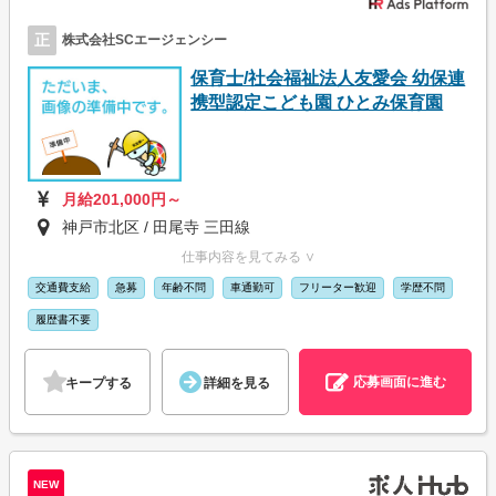
正
株式会社SCエージェンシー
保育士/社会福祉法人友愛会 幼保連
携型認定こども園 ひとみ保育園
月給201,000円～
神戸市北区 / 田尾寺 三田線
仕事内容を見てみる ∨
交通費支給
急募
年齢不問
車通勤可
フリーター歓迎
学歴不問
履歴書不要
応募画面に進む
キープする
詳細を見る
NEW