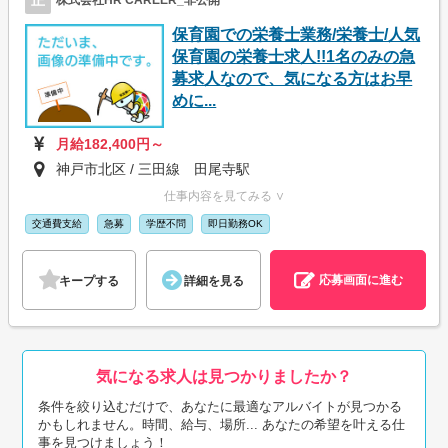
株式会社HR CAREER_非公開
保育園での栄養士業務/栄養士/人気
保育園の栄養士求人!!1名のみの急
募求人なので、気になる方はお早
めに...
月給182,400円～
神戸市北区 / 三田線 田尾寺駅
仕事内容を見てみる ∨
交通費支給
急募
学歴不問
即日勤務OK
応募画面に進む
キープする
詳細を見る
気になる求人は見つかりましたか？
条件を絞り込むだけで、あなたに最適なアルバイトが見つかる
かもしれません。時間、給与、場所... あなたの希望を叶える仕
事を見つけましょう！