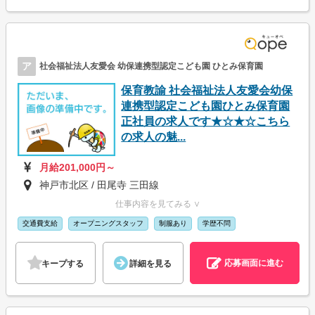
ア
社会福祉法人友愛会 幼保連携型認定こども園 ひとみ保育園
保育教諭 社会福祉法人友愛会幼保
連携型認定こども園ひとみ保育園
正社員の求人です★☆★☆こちら
の求人の魅...
月給201,000円～
神戸市北区 / 田尾寺 三田線
仕事内容を見てみる ∨
交通費支給
オープニングスタッフ
制服あり
学歴不問
応募画面に進む
キープする
詳細を見る