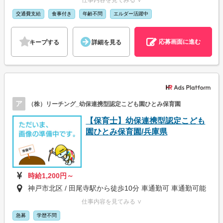
仕事内容を見てみる ∨
交通費支給
食事付き
年齢不問
エルダー活躍中
応募画面に進む
キープする
詳細を見る
ア
（株）リーチング_幼保連携型認定こども園ひとみ保育園
【保育士】幼保連携型認定こども
園ひとみ保育園/兵庫県
時給1,200円～
神戸市北区 / 田尾寺駅から徒歩10分 車通勤可 車通勤可能
仕事内容を見てみる ∨
急募
学歴不問