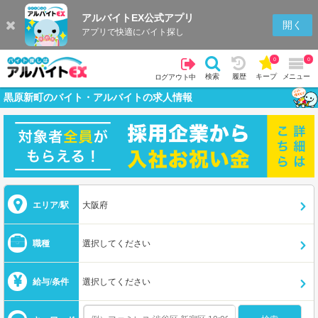
アルバイトEX公式アプリ
開く
アプリで快適にバイト探し
0
0
検索
履歴
キープ
メニュー
ログアウト中
黒原新町のバイト・アルバイトの求人情報
エリア/駅
大阪府
職種
選択してください
給与/条件
選択してください