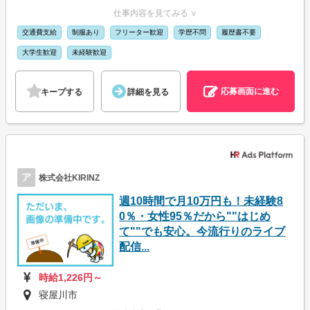
仕事内容を見てみる ∨
交通費支給
制服あり
フリーター歓迎
学歴不問
履歴書不要
大学生歓迎
未経験歓迎
応募画面に進む
キープする
詳細を見る
ア
株式会社KIRINZ
週10時間で月10万円も！未経験8
0％・女性95％だから""はじめ
て""でも安心。今流行りのライブ
配信...
時給1,226円～
寝屋川市