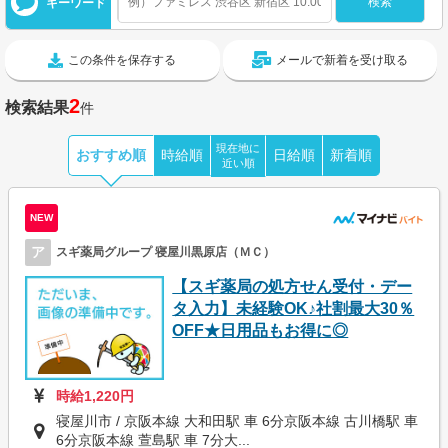
キーワード
この条件を保存する
メールで新着を受け取る
2
検索結果
件
現在地に
おすすめ順
時給順
日給順
新着順
近い順
NEW
ア
スギ薬局グループ 寝屋川黒原店（ＭＣ）
【スギ薬局の処方せん受付・デー
タ入力】未経験OK♪社割最大30％
OFF★日用品もお得に◎
時給1,220円
寝屋川市 / 京阪本線 大和田駅 車 6分京阪本線 古川橋駅 車
6分京阪本線 萱島駅 車 7分大...