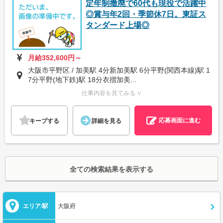
定年制撤廃で60代も現役で活躍中
◎賞与年2回・季節休7日。東証ス
タンダード上場◎
月給352,600円～
大阪市平野区 / 加美駅 4分新加美駅 6分平野(関西本線)駅 1
7分平野(地下鉄)駅 18分衣摺加美...
仕事内容を見てみる ∨
応募画面に進む
キープする
詳細を見る
全ての検索結果を表示する
エリア/駅
大阪府