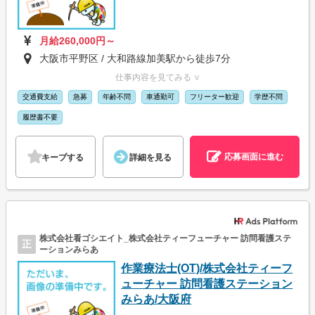
月給260,000円～
大阪市平野区 / 大和路線加美駅から徒歩7分
仕事内容を見てみる ∨
交通費支給
急募
年齢不問
車通勤可
フリーター歓迎
学歴不問
履歴書不要
応募画面に進む
キープする
詳細を見る
株式会社看ゴシエイト_株式会社ティーフューチャー 訪問看護ステ
正
ーションみらあ
作業療法士(OT)/株式会社ティーフ
ューチャー 訪問看護ステーション
みらあ/大阪府