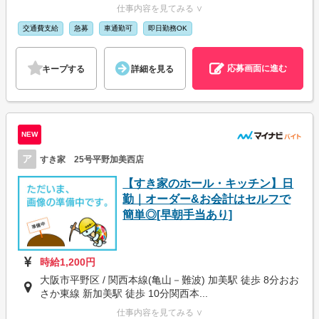
仕事内容を見てみる ∨
交通費支給
急募
車通勤可
即日勤務OK
応募画面に進む
キープする
詳細を見る
NEW
ア
すき家 25号平野加美西店
【すき家のホール・キッチン】日
勤｜オーダー&お会計はセルフで
簡単◎[早朝手当あり]
時給1,200円
大阪市平野区 / 関西本線(亀山－難波) 加美駅 徒歩 8分おお
さか東線 新加美駅 徒歩 10分関西本...
仕事内容を見てみる ∨