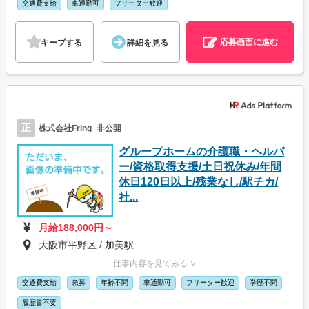
交通費支給
車通勤可
フリーター歓迎
応募画面に進む
キープする
詳細を見る
正
株式会社Fring_非公開
グループホームの介護職・ヘルパ
ー/資格取得支援/土日祝休み/年間
休日120日以上/残業なし/駅チカ/
社...
月給188,000円～
大阪市平野区 / 加美駅
仕事内容を見てみる ∨
交通費支給
急募
年齢不問
車通勤可
フリーター歓迎
学歴不問
履歴書不要