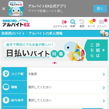
アルバイトEX公式アプリ
開く
アプリで快適にバイト探し
0
0
検索
履歴
キープ
メニュー
ログアウト中
加美西のバイト・アルバイトの求人情報
エリア/駅
大阪府
職種
選択してください
給与/条件
選択してください