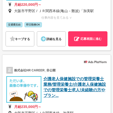
月給220,000円～
大阪市平野区 / ＪＲ関西本線(亀山－難波)「加美駅
仕事内容を見てみる ∨
交通費支給
即日勤務OK
応募画面に進む
キープする
詳細を見る
正
株式会社HR CAREER_非公開
介護老人保健施設での管理栄養士
業務/管理栄養士/介護老人保健施設
での管理栄養士求人!未経験の方や
ブラン...
月給235,000円～
大阪市平野区 / ＪＲ関西本線 加美駅