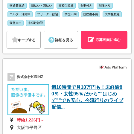
交通費支給
日払い・週払い
高校生歓迎
食事付き
制服あり
エルダー活躍中
フリーター歓迎
学歴不問
履歴書不要
大学生歓迎
髪型自由
未経験歓迎
応募画面に進む
キープする
詳細を見る
ア
株式会社KIRINZ
週10時間で月10万円も！未経験8
0％・女性95％だから""はじめ
て""でも安心。今流行りのライブ
配信...
時給1,226円～
大阪市平野区