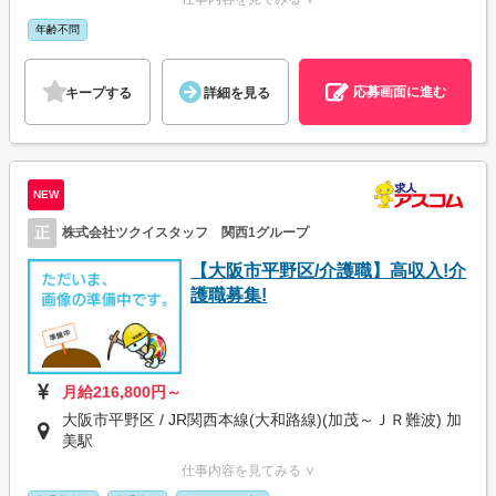
年齢不問
応募画面に進む
キープする
詳細を見る
NEW
正
株式会社ツクイスタッフ 関西1グループ
【大阪市平野区/介護職】高収入!介
護職募集!
月給216,800円～
大阪市平野区 / JR関西本線(大和路線)(加茂～ＪＲ難波) 加
美駅
仕事内容を見てみる ∨