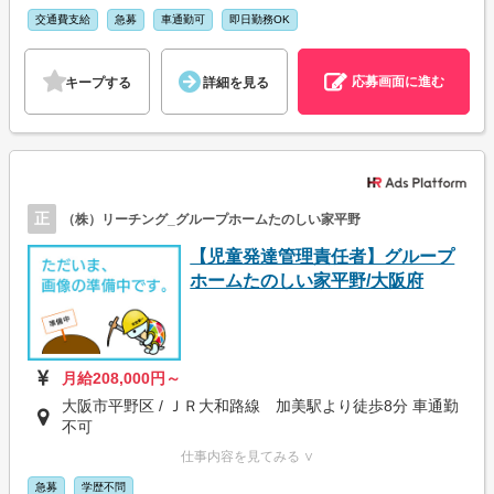
交通費支給
急募
車通勤可
即日勤務OK
応募画面に進む
キープする
詳細を見る
正
（株）リーチング_グループホームたのしい家平野
【児童発達管理責任者】グループ
ホームたのしい家平野/大阪府
月給208,000円～
大阪市平野区 / ＪＲ大和路線 加美駅より徒歩8分 車通勤
不可
仕事内容を見てみる ∨
急募
学歴不問