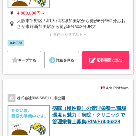
4,000,000円～
大阪市平野区 / JR大和路線加美駅から徒歩6分/車2分おお
さか東線新加美駅から徒歩8分/車2分JR大...
仕事内容を見てみる ∨
年齢不問
応募画面に進む
キープする
詳細を見る
正
株式会社RIM-SWELL_非公開
病院（慢性期）の管理栄養士/職場
環境も魅力！病院・クリニックで
管理栄養士募集/RIM/Eri006328