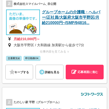
正
株式会社スマイルパーム_非公開
グループホームの介護職・ヘルパ
ー/正社員/大阪府大阪市平野区/月
給210000円~/SMP/94816...
月給210,000円～
大阪市平野区 / 大和路線 加美駅から徒歩で7分
仕事内容を見てみる ∨
交通費支給
即日勤務OK
応募画面に進む
キープする
詳細を見る
正
たのしい家 平野（グループホーム）