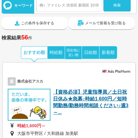
キーワード
この条件を保存する
メールで新着を受け取る
56
検索結果
件
現在地に
おすすめ順
時給順
日給順
新着順
近い順
派
株式会社アスカ
【資格必須】児童指導員／土日祝
日休み★急募♪時給1,600円／短時
間勤務/勤務時間相談ください♪週3
～...
時給1,600円～
大阪市平野区 / 大和路線 加美駅