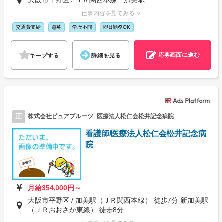
仕事内容を見てみる ∨
交通費支給
急募
学歴不問
即日勤務OK
応募画面に進む
キープする
詳細を見る
正
株式会社ピュアブルーツ_医療法人松仁会松井記念病院
看護師/医療法人松仁会松井記念病
院
月給354,000円～
大阪市平野区 / 加美駅（ＪＲ関西本線） 徒歩7分 新加美駅
（ＪＲおおさか東線） 徒歩8分