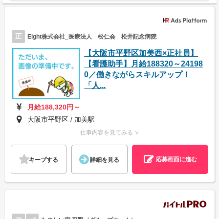
正
Eight株式会社_医療法人 松仁会 松井記念病院
【大阪市平野区加美西×正社員】
【看護助手】月給188320～24198
0／働きながらスキルアップ！
「人...
月給188,320円～
大阪市平野区 / 加美駅
仕事内容を見てみる ∨
応募画面に進む
キープする
詳細を見る