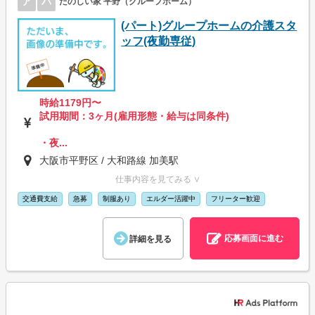
ア
パ
たのしい家 平野（グループホーム）
(パート)グループホームの介護スタ
ッフ(夜勤専従)
時給1179円〜
試用期間：3ヶ月(雇用形態・給与は同条件)
・夜...
大阪市平野区 / 大和路線 加美駅
仕事内容を見てみる ∨
交通費支給
急募
制服あり
エルダー活躍中
フリーター歓迎
応募画面に進む
詳細を見る