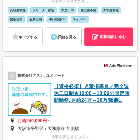
仕事内容を見てみる ∨
高校生歓迎
フリーター歓迎
学歴不問
履歴書不要
大学生歓迎
髪型自由
服装自由
即日勤務OK
ネイルOK
応募画面に進む
キープする
詳細を見る
正
株式会社アスカ_ユメノート
【資格必須】児童指導員／完全週
休二日制★10:00～18:00の固定時
間勤務♪月給24万～28万/服装...
月給240,000円～
大阪市平野区 / 大和路線 加美駅
仕事内容を見てみる ∨