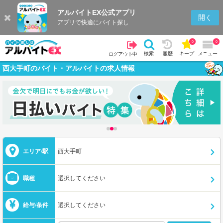
アルバイトEX公式アプリ
開く
アプリで快適にバイト探し
0
0
検索
履歴
キープ
メニュー
ログアウト中
西大手町のバイト・アルバイトの求人情報
エリア/駅
西大手町
職種
選択してください
給与/条件
選択してください