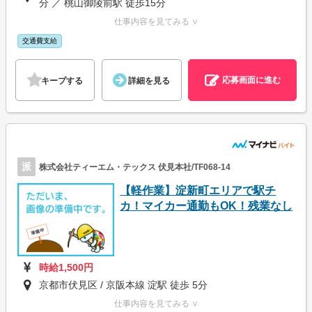
分 ／ 桃山御陵前駅 徒歩15分
仕事内容を見てみる ∨
交通費支給
応募画面に進む
キープする
詳細を見る
派
株式会社ティーエム・テックス 伏見本社/TF068-14
【軽作業】淀新町エリアで駅チ
カ！マイカー通勤もOK！残業なし
時給1,500円
京都市伏見区 / 京阪本線 淀駅 徒歩 5分
仕事内容を見てみる ∨