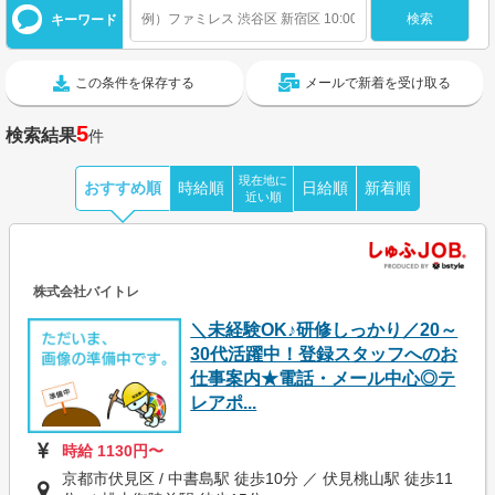
キーワード
この条件を保存する
メールで新着を受け取る
5
検索結果
件
現在地に
おすすめ順
時給順
日給順
新着順
近い順
株式会社バイトレ
＼未経験OK♪研修しっかり／20～
30代活躍中！登録スタッフへのお
仕事案内★電話・メール中心◎テ
レアポ...
時給 1130円〜
京都市伏見区 / 中書島駅 徒歩10分 ／ 伏見桃山駅 徒歩11