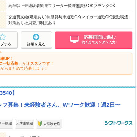
高卒以上未経験者歓迎フリーター歓迎無資格OKブランクOK
交通費支給(規定あり)制服貸与車通勤OK(マイカー通勤OK)受動喫煙
対策あり社員登用制度あり
応募画面に進む
約１分でカンタン入力♪
ープする
詳細を見る
率UP！
に一括応募
」がオススメです！
ジからまとめて応募しよう！
540】
ッフ募集！未経験者さん、Wワーク歓迎！週2日〜
ター歓迎
大学生歓迎
未経験歓迎