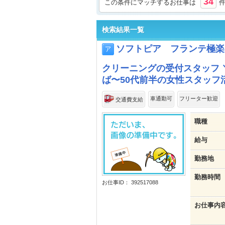
34
この条件にマッチするお仕事は
検索結果一覧
ソフトピア フランテ極楽
クリーニングの受付スタッフ 
ば〜50代前半の女性スタッフ
車通勤可
フリーター歓迎
交通費支給
職種
給与
勤務地
勤務時間
お仕事ID： 392517088
お仕事内