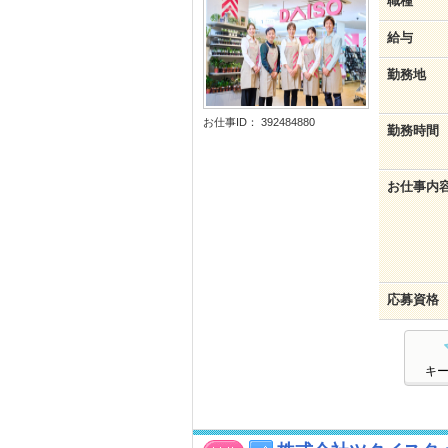
職種
給与
勤務地
お仕事ID： 392484880
勤務時間
お仕事内
応募資格
キ