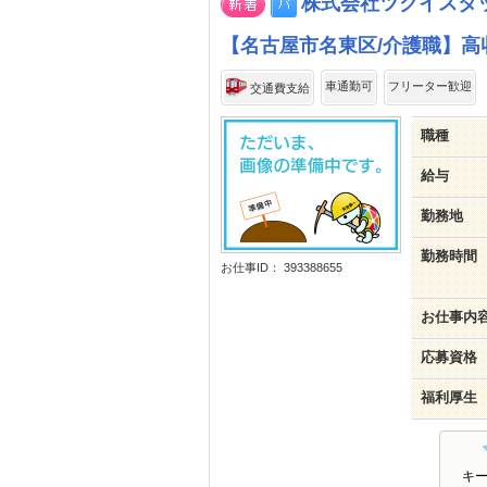
株式会社ツクイスタ
【名古屋市名東区/介護職】高
車通勤可
フリーター歓迎
交通費支給
職種
給与
勤務地
勤務時間
お仕事ID： 393388655
お仕事内
応募資格
福利厚生
キ