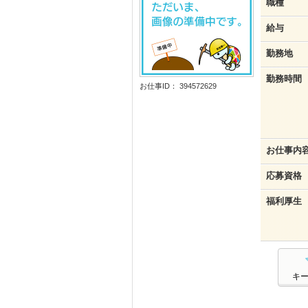
職種
給与
勤務地
勤務時間
お仕事ID： 394572629
お仕事内
応募資格
福利厚生
キ