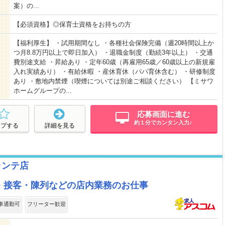
案）の...
【必須資格】◎保育士資格をお持ちの方
【福利厚生】 ・試用期間なし ・各種社会保険完備（週20時間以上か
つ月8.8万円以上で即日加入） ・退職金制度（勤続3年以上） ・交通
費別途支給 ・昇給あり ・定年60歳（再雇用65歳／60歳以上の新規雇
入れ実績あり） ・有給休暇 ・産休育休（パパ育休含む） ・研修制度
あり ・敷地内禁煙（喫煙については別途ご相談ください） 【ミサワ
ホームグループの...
応募画面に進む
約１分でカンタン入力♪
ープする
詳細を見る
ランテ店
！レジ・接客・陳列などの店内業務のお仕事
車通勤可
フリーター歓迎