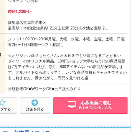
ショップ・小売店
時給1,230円～
愛知県名古屋市名東区
最寄駅：本郷(愛知県)駅 21分上社駅 23分杁ケ池公園駅 2...
シフト1：09:00〜20:30月曜、火曜、水曜、木曜、金曜、土曜、日曜
週2日〜1日3時間〜シフト相談可
容
≪オリジナル商品もたくさん♪≫ＳＮＳでも話題になることが多い、
ダイソーのオリジナル商品。100円ショップ大手ならではの商品展開
は7万アイテムに及び、毎月、800アイテム以上の新商品が登場しま
す。アルバイトなら誰より早く、レアな商品情報もキャッチできるか
もしれません。働きながら、商品を見つける楽...
未経験者OK■WワークOK■土日祝のみＯＫ
応募画面に進む
約１分でカンタン入力♪
ープする
詳細を見る