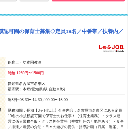
規模認可園の保育士募集◇定員19名／中番帯／扶養内／
保育士・幼稚園教諭
時給 1250円〜1500円
愛知県名古屋市名東区
最寄駅：本郷(愛知県)駅 自動車8分
週3日~08:30〜14:30／09:00〜15:00
容
勤務期間：長期【3ヶ月以上】仕事内容：名古屋市名東区にある定員
19名の小規模認可園で保育士のお仕事！【保育士業務】・クラス運
営に係る業務全般・クラス担任業務（複数担任の可能性あり）・食事
／排泄／着脱の介助・日々の遊びの提供・指導計画（月案、週案、日