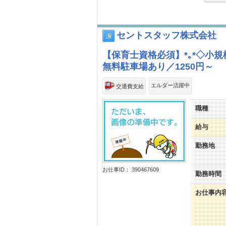
セントスタッフ株式会社
【保育士資格必須】*｡*◇小
無料駐車場あり／1250円～
エルダー活躍中
交通費支給
職種
給与
勤務地
お仕事ID： 390467609
勤務時間
お仕事内