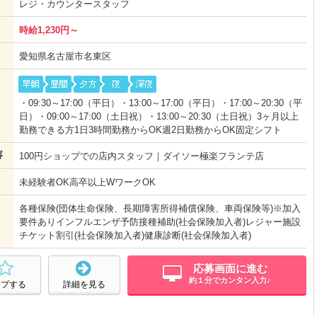
レジ・カウンタースタッフ
時給1,230円～
愛知県名古屋市名東区
・09:30～17:00（平日）・13:00～17:00（平日）・17:00～20:30（平
日）・09:00～17:00（土日祝）・13:00～20:30（土日祝）3ヶ月以上
勤務できる方1日3時間勤務からOK週2日勤務からOK固定シフト
容
100円ショップでの店内スタッフ｜ダイソー極楽フランテ店
未経験者OK高卒以上WワークOK
各種保険(団体生命保険、長期障害所得補償保険、車両保険等)※加入
要件ありインフルエンザ予防接種補助(社会保険加入者)レジャー施設
チケット割引(社会保険加入者)健康診断(社会保険加入者)
応募画面に進む
約１分でカンタン入力♪
ープする
詳細を見る