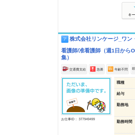
キ
株式会社リンケージ_ワン
看護師/准看護師（週1日から
集）
即
交通費支給
急募
年齢不問
職種
給与
勤務地
お仕事ID： 377949499
勤務時間