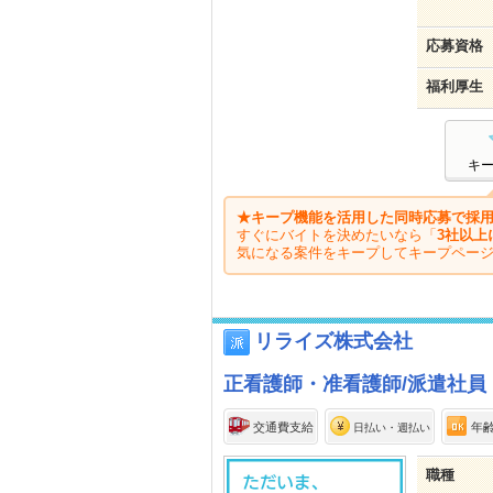
応募資格
福利厚生
キ
★キープ機能を活用した同時応募で採用
すぐにバイトを決めたいなら「
3社以上
気になる案件をキープしてキープペー
リライズ株式会社
正看護師・准看護師/派遣社員
交通費支給
年
日払い・週払い
職種