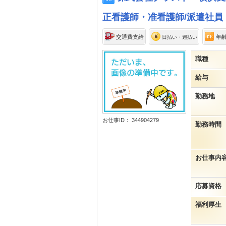
正看護師・准看護師/派遣社員
交通費支給
年
日払い・週払い
職種
給与
勤務地
お仕事ID： 344904279
勤務時間
お仕事内
応募資格
福利厚生