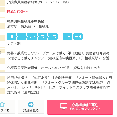
介護職員実務者研修(ホームヘルパー1級)
時給1,700円～
神奈川県相模原市中央区
最寄駅：横浜線 / 相模原
シフト制
容
急募・残業なし/グループホームで働く♪即日勤務可/実務者研修資格
を活かして働くチャンス！(相模原市中央区氷川町_相模原駅）/介護
介護職員実務者研修（ホームヘルパー1級）資格をお持ちの方
給与即受取り可（規定あり）社会保険完備（リクルート健保加入）有
給休暇定期健康診断 リクルートグループ団体保険制度(30％割引適
用)ベビーシッター割引サービス フィットネスクラブ割引受動喫煙
対策あり（屋内禁煙）
応募画面に進む
約１分でカンタン入力♪
ープする
詳細を見る