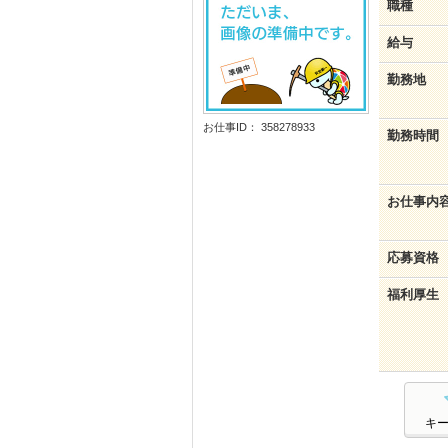
職種
給与
勤務地
お仕事ID： 358278933
勤務時間
お仕事内
応募資格
福利厚生
キ