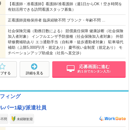
容
【看護師・准看護師】看護師/准看護師（週1日からOK！空き時間を
有効活用できる訪問看護スタッフ募集）
正看護師資格保持者 臨床経験不問 ブランク・年齢不問 ...
社会保険完備（勤務日数による） 賠償責任保障 健康診断（社会保険
加入者対象） インフルエンザ予防接種（社会保険加入者対象） 外部
研修費補助あり エコ通勤手当（自転車・徒歩通勤者対象） 駐車場代
補助（上限5,000円/月・規定あり） 慶弔祝い金制度（規定あり） モ
チベーションアップ助成金（社長へ直交渉）
応募画面に進む
約１分でカンタン入力♪
ープする
詳細を見る
フィング
パー1級)/派遣社員
齢不問
未経験歓迎