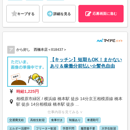
応募画面に進む
キープする
詳細を見る
ア
から好し 西橋本店＜018437＞
【キッチン】短期もOK！まかない
あり＆稼働分前払い☆髪色自由
時給1,225円
相模原市緑区 / 横浜線 橋本駅 徒歩 14分京王相模原線 橋本
駅 徒歩 14分相模線 橋本駅 徒歩 ...
仕事内容を見てみる ∨
交通費支給
高校生歓迎
食事付き
制服あり
車通勤可
エルダー活躍中
フリーター歓迎
学歴不問
履歴書不要
大学生歓迎