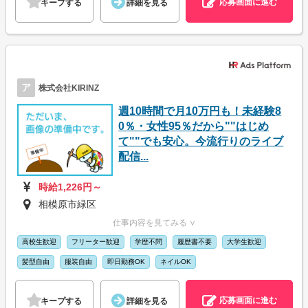
応募画面に進む
キープする
詳細を見る
ア
株式会社KIRINZ
週10時間で月10万円も！未経験8
0％・女性95％だから""はじめ
て""でも安心。今流行りのライブ
配信...
時給1,226円～
相模原市緑区
仕事内容を見てみる ∨
高校生歓迎
フリーター歓迎
学歴不問
履歴書不要
大学生歓迎
髪型自由
服装自由
即日勤務OK
ネイルOK
応募画面に進む
キープする
詳細を見る