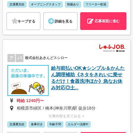
交通費支給
オープニングスタッフ
制服あり
フリーター歓迎
応募画面に進む
キープする
詳細を見る
ア
パ
株式会社あきんどスシロー
給与前払いOK★シンプル＆かんた
ん調理補助《ネタをきれいに乗せ
るだけ！食器洗浄ほか》急なお休
み対応◎土...
時給 1240円〜
相模原市緑区 / 橋本(神奈川県)駅 徒歩18分
仕事内容を見てみる ∨
交通費支給
食事付き
年齢不問
エルダー活躍中