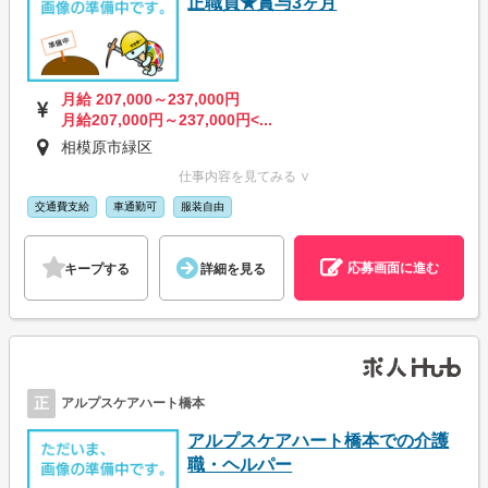
正職員★賞与3ヶ月
月給 207,000～237,000円
月給207,000円～237,000円<...
相模原市緑区
仕事内容を見てみる ∨
交通費支給
車通勤可
服装自由
応募画面に進む
キープする
詳細を見る
正
アルプスケアハート橋本
アルプスケアハート橋本での介護
職・ヘルパー