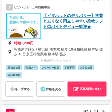
ア
ピザハット 三和西橋本店
【ピザハットのデリバリー】学業
とムリなく両立しやすい柔軟シフ
ト◎バイトデビュー歓迎★
時給1,230円
相模原市緑区 / 横浜線 橋本駅 徒歩 18分相模線 橋本駅 徒
歩 18分京王相模原線 橋本駅 徒歩 ...
仕事内容を見てみる ∨
高校生歓迎
制服あり
フリーター歓迎
学歴不問
大学生歓迎
未経験歓迎
応募画面に進む
キープする
詳細を見る