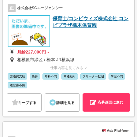
正
株式会社SCエージェンシー
保育士/コンビウィズ株式会社 コン
ビプラザ橋本保育園
月給227,000円～
相模原市緑区 / 橋本 JR横浜線
仕事内容を見てみる ∨
交通費支給
急募
年齢不問
車通勤可
フリーター歓迎
学歴不問
履歴書不要
応募画面に進む
キープする
詳細を見る