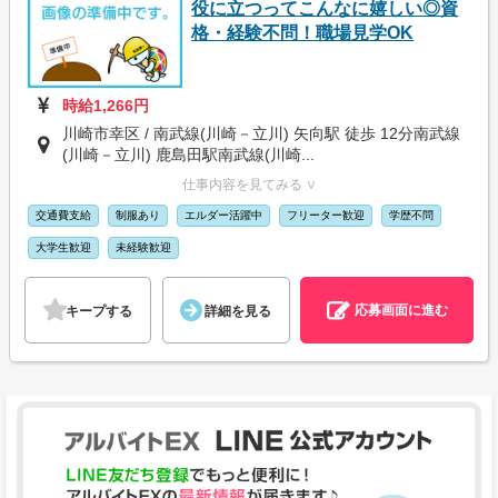
役に立つってこんなに嬉しい◎資
格・経験不問！職場見学OK
時給1,266円
川崎市幸区 / 南武線(川崎－立川) 矢向駅 徒歩 12分南武線
(川崎－立川) 鹿島田駅南武線(川崎...
仕事内容を見てみる ∨
交通費支給
制服あり
エルダー活躍中
フリーター歓迎
学歴不問
大学生歓迎
未経験歓迎
応募画面に進む
キープする
詳細を見る