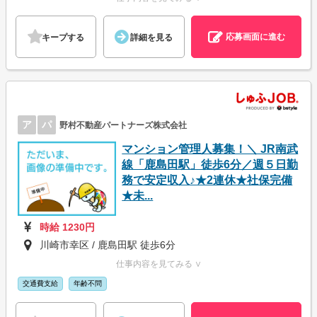
応募画面に進む
キープする
詳細を見る
ア
パ
野村不動産パートナーズ株式会社
マンション管理人募集！＼ JR南武
線「鹿島田駅」徒歩6分／週５日勤
務で安定収入♪★2連休★社保完備
★未...
時給 1230円
川崎市幸区 / 鹿島田駅 徒歩6分
仕事内容を見てみる ∨
交通費支給
年齢不問