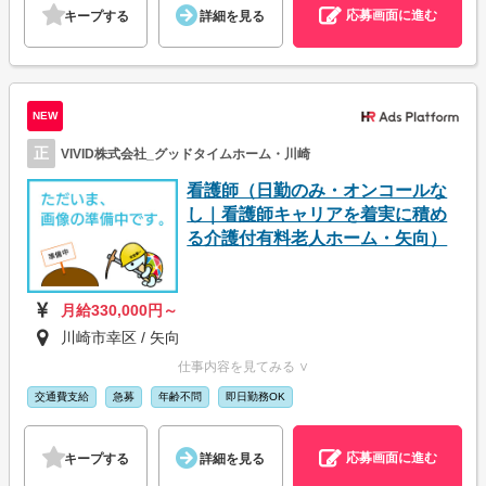
応募画面に進む
キープする
詳細を見る
NEW
正
VIVID株式会社_グッドタイムホーム・川崎
看護師（日勤のみ・オンコールな
し｜看護師キャリアを着実に積め
る介護付有料老人ホーム・矢向）
月給330,000円～
川崎市幸区 / 矢向
仕事内容を見てみる ∨
交通費支給
急募
年齢不問
即日勤務OK
応募画面に進む
キープする
詳細を見る