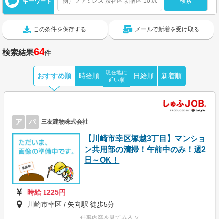
キーワード
この条件を保存する
メールで新着を受け取る
64
検索結果
件
現在地に
おすすめ順
時給順
日給順
新着順
近い順
ア
パ
三友建物株式会社
【川崎市幸区塚越3丁目】マンショ
ン共用部の清掃！午前中のみ！週2
日～OK！
時給 1225円
川崎市幸区 / 矢向駅 徒歩5分
仕事内容を見てみる ∨