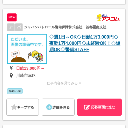
NEW
ア
パ
ジャパンパトロール警備保障株式会社 首都圏南支社
◇週1日～OK◇日勤1万3,000円◇
夜勤1万4,000円◇未経験OK！◇短
期OK◇警備STAFF
日給13,000円～
川崎市幸区
仕事内容を見てみる ∨
年齢不問
応募画面に進む
キープする
詳細を見る