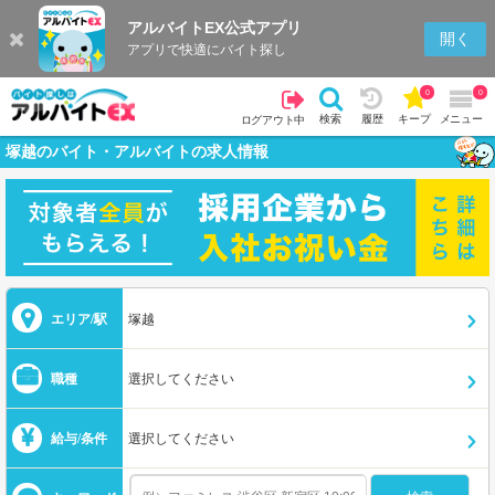
アルバイトEX公式アプリ
開く
アプリで快適にバイト探し
0
0
検索
履歴
キープ
メニュー
ログアウト中
塚越のバイト・アルバイトの求人情報
エリア/駅
塚越
職種
選択してください
給与/条件
選択してください