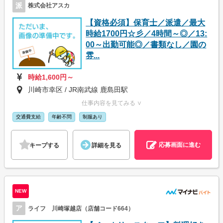
派
株式会社アスカ
【資格必須】保育士／派遣／最大
時給1700円☆彡／4時間～◎／13:
00～出勤可能◎／書類なし／園の
雰...
時給1,600円～
川崎市幸区 / JR南武線 鹿島田駅
仕事内容を見てみる ∨
交通費支給
年齢不問
制服あり
応募画面に進む
キープする
詳細を見る
NEW
ア
ライフ 川崎塚越店（店舗コード664）