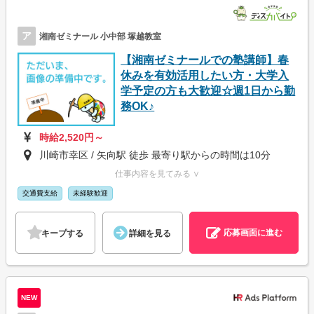
ア
湘南ゼミナール 小中部 塚越教室
【湘南ゼミナールでの塾講師】春
休みを有効活用したい方・大学入
学予定の方も大歓迎☆週1日から勤
務OK♪
時給2,520円～
川崎市幸区 / 矢向駅 徒歩 最寄り駅からの時間は10分
仕事内容を見てみる ∨
交通費支給
未経験歓迎
応募画面に進む
キープする
詳細を見る
NEW