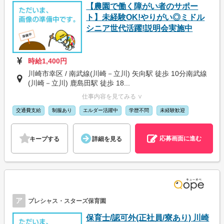
【農園で働く障がい者のサポー
ト】未経験OK!やりがい◎ミドル
シニア世代活躍!説明会実施中
時給1,400円
川崎市幸区 / 南武線(川崎－立川) 矢向駅 徒歩 10分南武線
(川崎－立川) 鹿島田駅 徒歩 18...
仕事内容を見てみる ∨
交通費支給
制服あり
エルダー活躍中
学歴不問
未経験歓迎
応募画面に進む
キープする
詳細を見る
ア
プレシャス・スターズ保育園
保育士/認可外(正社員/寮あり) 川崎