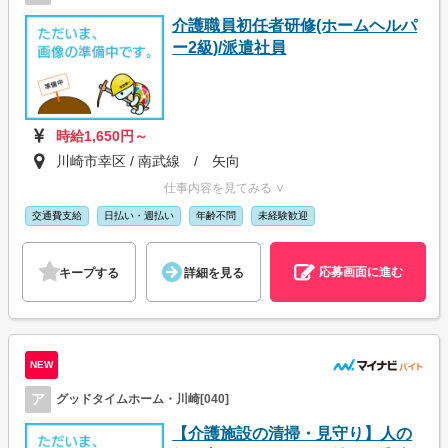
介護職員初任者研修(ホームヘルパ
ー2級)/派遣社員
時給1,650円～
川崎市幸区 / 南武線 / 矢向
仕事内容を見てみる ∨
交通費支給
日払い・週払い
年齢不問
未経験歓迎
応募画面に進む
キープする
詳細を見る
NEW
ア
グッドタイムホーム・川崎[040]
【介護施設の清掃・見守り】人の