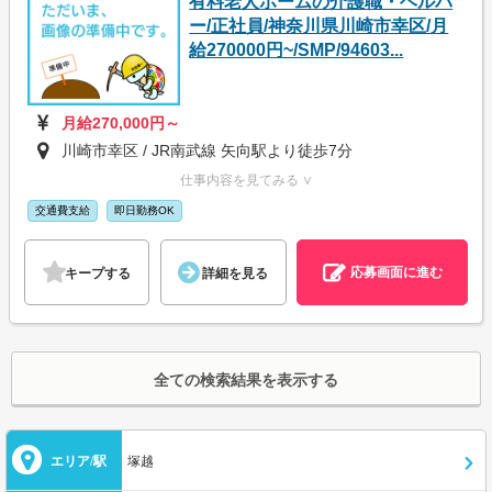
有料老人ホームの介護職・ヘルパ
ー/正社員/神奈川県川崎市幸区/月
給270000円~/SMP/94603...
月給270,000円～
川崎市幸区 / JR南武線 矢向駅より徒歩7分
仕事内容を見てみる ∨
交通費支給
即日勤務OK
応募画面に進む
キープする
詳細を見る
全ての検索結果を表示する
エリア/駅
塚越