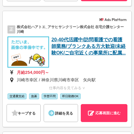
株式会社ハアトエ_アサヒサンクリーン株式会社 在宅介護センター
正
川崎
20-40代活躍中/訪問看護での看護
師業務/ブランクある方大歓迎/未経
験OK/ご自宅近くの事業所に配属...
月給254,000円～
川崎市幸区 / 神奈川県川崎市幸区 矢向駅
仕事内容を見てみる ∨
交通費支給
急募
学歴不問
即日勤務OK
応募画面に進む
キープする
詳細を見る