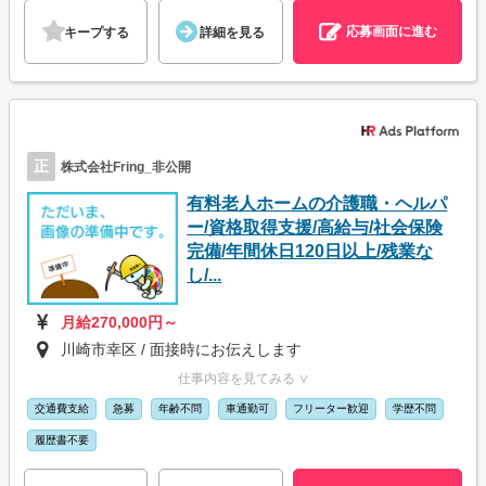
応募画面に進む
キープする
詳細を見る
正
株式会社Fring_非公開
有料老人ホームの介護職・ヘルパ
ー/資格取得支援/高給与/社会保険
完備/年間休日120日以上/残業な
し/...
月給270,000円～
川崎市幸区 / 面接時にお伝えします
仕事内容を見てみる ∨
交通費支給
急募
年齢不問
車通勤可
フリーター歓迎
学歴不問
履歴書不要