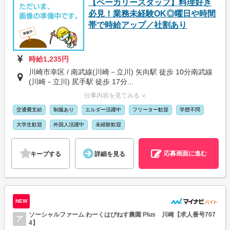
【ベーカリースタッフ】料理好き
必見！業務未経験OK◎曜日や時間
帯で時給アップ／社割あり
時給1,235円
川崎市幸区 / 南武線(川崎－立川) 矢向駅 徒歩 10分南武線
(川崎－立川) 尻手駅 徒歩 17分...
仕事内容を見てみる ∨
交通費支給
制服あり
エルダー活躍中
フリーター歓迎
学歴不問
大学生歓迎
外国人活躍中
未経験歓迎
応募画面に進む
キープする
詳細を見る
NEW
ソーシャルファーム わーくはぴねす農園 Plus 川崎【求人番号707
ア
4】