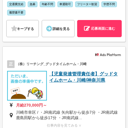
交通費支給
急募
年齢不問
車通勤可
フリーター歓迎
学歴不問
履歴書不要
応募画面に進む
キープする
詳細を見る
正
（株）リーチング_グッドタイムホーム・川崎
【児童発達管理責任者】グッドタ
イムホーム・川崎/神奈川県
月給270,000円～
川崎市幸区 / ・JR南武線 矢向駅から徒歩7分 ・JR南武線
鹿島田駅から徒歩17分 ・JR南武線...
仕事内容を見てみる ∨