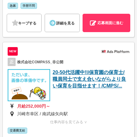
急募
学歴不問
応募画面に進む
キープする
詳細を見る
NEW
正
株式会社COMPASS_非公開
20-50代活躍中!!/保育園の保育士/
職員同士で支え合いながらより良
い保育を目指せます！/CMPS/...
月給252,000円～
川崎市幸区 / 南武線矢向駅
仕事内容を見てみる ∨
交通費支給