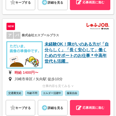
応募画面に進む
キープする
詳細を見る
NEW
ア
パ
株式会社エスプールプラス
未経験OK！障がいのある方が「自
分らしく」「長く安心して」働く
ためのサポートのお仕事＊中高年
世代も活躍...
時給 1400円〜
川崎市幸区 / 矢向駅 徒歩10分
仕事内容を見てみる ∨
交通費支給
年齢不問
エルダー活躍中
服装自由
応募画面に進む
キープする
詳細を見る