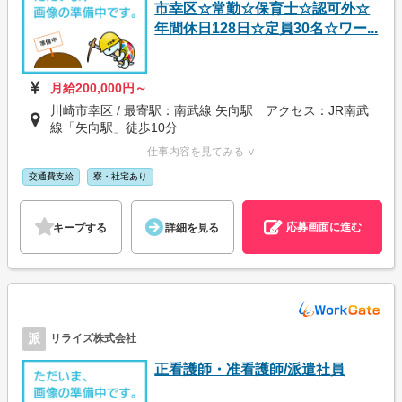
市幸区☆常勤☆保育士☆認可外☆
年間休日128日☆定員30名☆ワー...
月給200,000円～
川崎市幸区 / 最寄駅：南武線 矢向駅 アクセス：JR南武
線「矢向駅」徒歩10分
仕事内容を見てみる ∨
交通費支給
寮・社宅あり
応募画面に進む
キープする
詳細を見る
派
リライズ株式会社
正看護師・准看護師/派遣社員