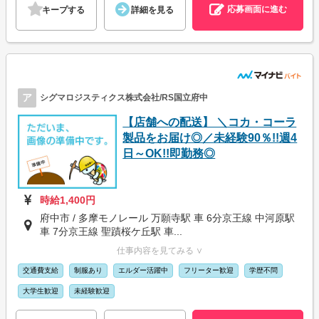
応募画面に進む
キープする
詳細を見る
ア
シグマロジスティクス株式会社/RS国立府中
【店舗への配送】 ＼コカ・コーラ
製品をお届け◎／未経験90％!!週4
日～OK!!即勤務◎
時給1,400円
府中市 / 多摩モノレール 万願寺駅 車 6分京王線 中河原駅
車 7分京王線 聖蹟桜ケ丘駅 車...
仕事内容を見てみる ∨
交通費支給
制服あり
エルダー活躍中
フリーター歓迎
学歴不問
大学生歓迎
未経験歓迎