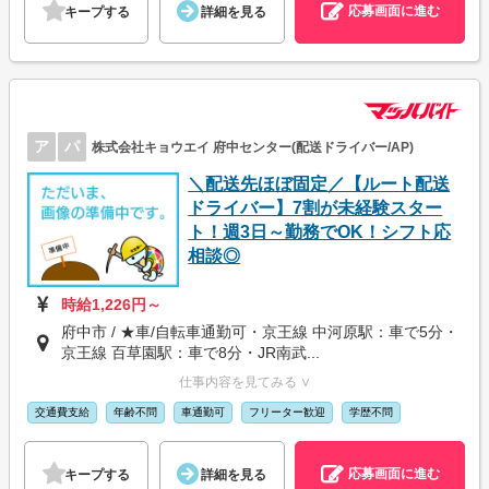
応募画面に進む
キープする
詳細を見る
ア
パ
株式会社キョウエイ 府中センター(配送ドライバー/AP)
＼配送先ほぼ固定／【ルート配送
ドライバー】7割が未経験スター
ト！週3日～勤務でOK！シフト応
相談◎
時給1,226円～
府中市 / ★車/自転車通勤可・京王線 中河原駅：車で5分・
京王線 百草園駅：車で8分・JR南武...
仕事内容を見てみる ∨
交通費支給
年齢不問
車通勤可
フリーター歓迎
学歴不問
応募画面に進む
キープする
詳細を見る