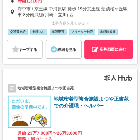
時給1,310円
府中市 / 京王線 中河原駅 徒歩 19分京王線 聖蹟桜ケ丘駅
車 8分南武線(川崎－立川) 西...
仕事内容を見てみる ∨
交通費支給
制服あり
車通勤可
フリーター歓迎
未経験歓迎
応募画面に進む
キープする
詳細を見る
正
地域密着型複合施設よつや正吉苑
地域密着型複合施設よつや正吉苑
での介護職・ヘルパー
月給 23万7,000円〜26万3,000円
職務・能力による