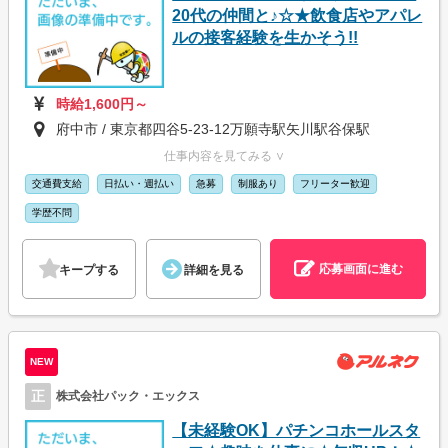
20代の仲間と♪☆★飲食店やアパレ
ルの接客経験を生かそう!!
時給1,600円～
府中市 / 東京都四谷5-23-12万願寺駅矢川駅谷保駅
仕事内容を見てみる ∨
交通費支給
日払い・週払い
急募
制服あり
フリーター歓迎
学歴不問
応募画面に進む
キープする
詳細を見る
NEW
正
株式会社パック・エックス
【未経験OK】パチンコホールスタ