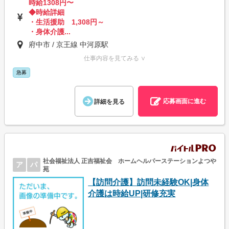
時給1308円〜
◆時給詳細
・生活援助 1,308円～
・身体介護...
府中市 / 京王線 中河原駅
仕事内容を見てみる ∨
急募
応募画面に進む
詳細を見る
社会福祉法人 正吉福祉会 ホームヘルパーステーションよつや
ア
パ
苑
【訪問介護】訪問未経験OK|身体
介護は時給UP|研修充実