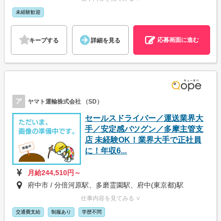
未経験歓迎
応募画面に進む
キープする
詳細を見る
ア
ヤマト運輸株式会社 （SD）
セールスドライバー／運送業界大
手／安定感バツグン／多摩主管支
店 未経験OK！業界大手で正社員
に！年収6...
月給244,510円～
府中市 / 分倍河原駅、多磨霊園駅、府中(東京都)駅
仕事内容を見てみる ∨
交通費支給
制服あり
学歴不問