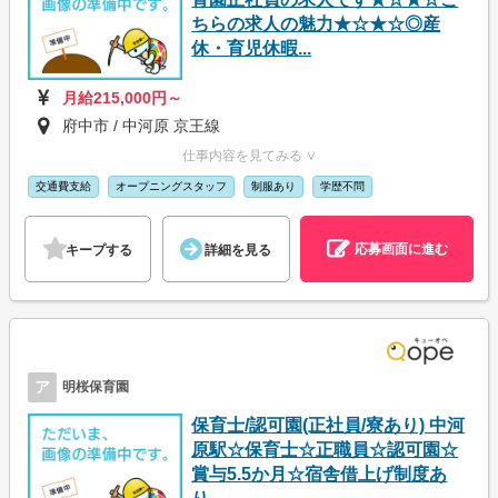
ちらの求人の魅力★☆★☆◎産
休・育児休暇...
月給215,000円～
府中市 / 中河原 京王線
仕事内容を見てみる ∨
交通費支給
オープニングスタッフ
制服あり
学歴不問
応募画面に進む
キープする
詳細を見る
ア
明桜保育園
保育士/認可園(正社員/寮あり) 中河
原駅☆保育士☆正職員☆認可園☆
賞与5.5か月☆宿舎借上げ制度あ