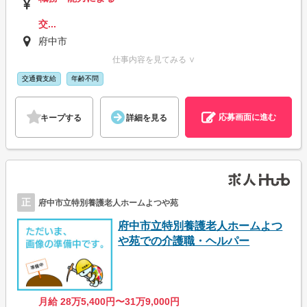
交...
府中市
仕事内容を見てみる ∨
交通費支給
年齢不問
応募画面に進む
キープする
詳細を見る
正
府中市立特別養護老人ホームよつや苑
府中市立特別養護老人ホームよつ
や苑での介護職・ヘルパー
月給 28万5,400円〜31万9,000円