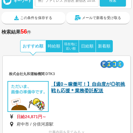
キーワード
この条件を保存する
メールで新着を受け取る
56
検索結果
件
現在地に
おすすめ順
時給順
日給順
新着順
近い順
株式会社丸和運輸機関 DTK3
【週0～稼働可！】自由度が◎初挑
戦も応援＊業務委託配送
日給24,871円～
府中市 / 分倍河原駅
仕事内容を見てみる ∨