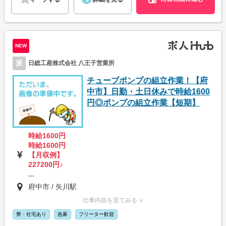
NEW
派
日総工産株式会社 八王子営業所
チューブポンプの組立作業！【府
中市】日勤・土日休みで時給1600
円◎ポンプの組立作業【短期】
時給1600円
時給1600円
【月収例】
227200円♪
...
府中市 / 矢川駅
仕事内容を見てみる ∨
寮・社宅あり
急募
フリーター歓迎