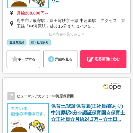
り...
月給208,000円～
府中市 / 最寄駅：京王電鉄京王線 中河原駅 アクセス：京
王線「中河原駅」徒歩15分またはバス5...
仕事内容を見てみる ∨
交通費支給
寮・社宅あり
応募画面に進む
キープする
詳細を見る
ア
ヒューマンアカデミー中河原保育園
保育士/認証保育園(正社員/寮あり)
中河原駅8分☆認証保育園☆保育士
☆正社員☆月給24.3万～☆土日...