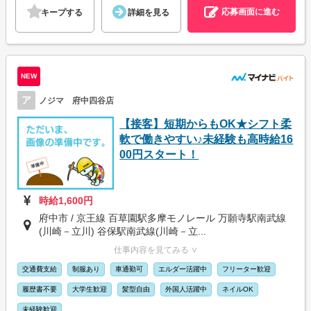
応募画面に進む
キープする
詳細を見る
NEW
ア
ノジマ 府中四谷店
【接客】短期からもOK★シフト柔
軟で働きやすい♪未経験も高時給16
00円スタート！
時給1,600円
府中市 / 京王線 百草園駅多摩モノレール 万願寺駅南武線
(川崎－立川) 谷保駅南武線(川崎－立...
仕事内容を見てみる ∨
交通費支給
制服あり
車通勤可
エルダー活躍中
フリーター歓迎
履歴書不要
大学生歓迎
髪型自由
外国人活躍中
ネイルOK
未経験歓迎