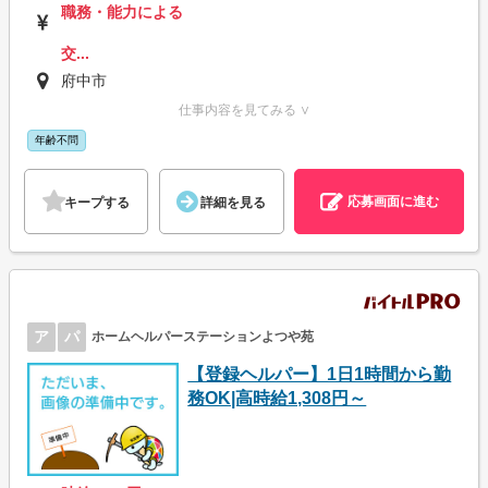
職務・能力による
交...
府中市
仕事内容を見てみる ∨
年齢不問
応募画面に進む
キープする
詳細を見る
ア
パ
ホームヘルパーステーションよつや苑
【登録ヘルパー】1日1時間から勤
務OK|高時給1,308円～