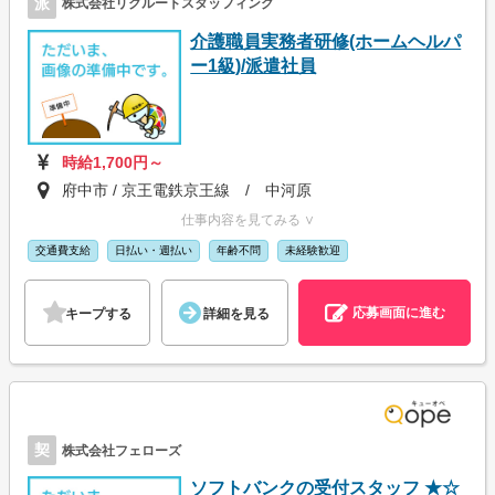
派
株式会社リクルートスタッフィング
介護職員実務者研修(ホームヘルパ
ー1級)/派遣社員
時給1,700円～
府中市 / 京王電鉄京王線 / 中河原
仕事内容を見てみる ∨
交通費支給
日払い・週払い
年齢不問
未経験歓迎
応募画面に進む
キープする
詳細を見る
契
株式会社フェローズ
ソフトバンクの受付スタッフ ★☆