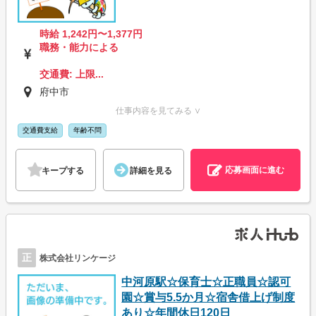
時給 1,242円〜1,377円
職務・能力による
交通費: 上限...
府中市
仕事内容を見てみる ∨
交通費支給
年齢不問
応募画面に進む
キープする
詳細を見る
正
株式会社リンケージ
中河原駅☆保育士☆正職員☆認可
園☆賞与5.5か月☆宿舎借上げ制度
あり☆年間休日120日