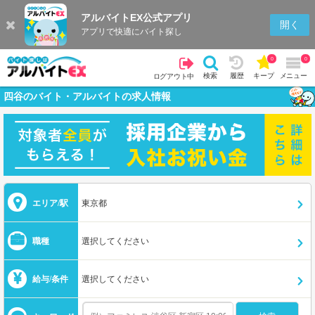
アルバイトEX公式アプリ
開く
アプリで快適にバイト探し
0
0
検索
履歴
キープ
メニュー
ログアウト中
四谷のバイト・アルバイトの求人情報
エリア/駅
東京都
職種
選択してください
給与/条件
選択してください