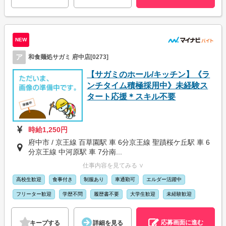
NEW
ア
和食麺処サガミ 府中店[0273]
【サガミのホール/キッチン】《ラ
ンチタイム積極採用中》未経験ス
タート応援＊スキル不要
時給1,250円
府中市 / 京王線 百草園駅 車 6分京王線 聖蹟桜ケ丘駅 車 6
分京王線 中河原駅 車 7分南...
仕事内容を見てみる ∨
高校生歓迎
食事付き
制服あり
車通勤可
エルダー活躍中
フリーター歓迎
学歴不問
履歴書不要
大学生歓迎
未経験歓迎
応募画面に進む
キープする
詳細を見る