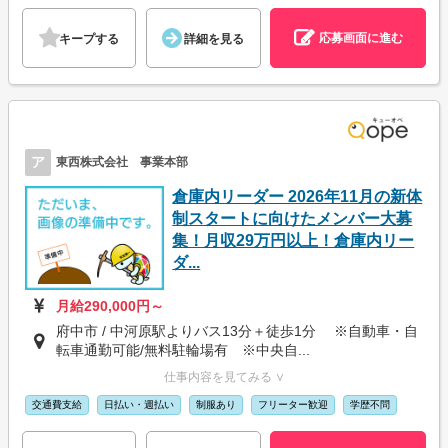
応募画面に進む
キープする
詳細を見る
ア
東西株式会社 事業本部
倉庫内リーダー 2026年11月の新体
制スタートに向けたメンバー大募
集！月収29万円以上！倉庫内リー
ダ...
月給290,000円～
府中市 / 中河原駅よりバス13分＋徒歩1分 ※自動車・自
転車通勤可能/無料駐輪場有 ※中央自...
仕事内容を見てみる ∨
交通費支給
日払い・週払い
制服あり
フリーター歓迎
学歴不問