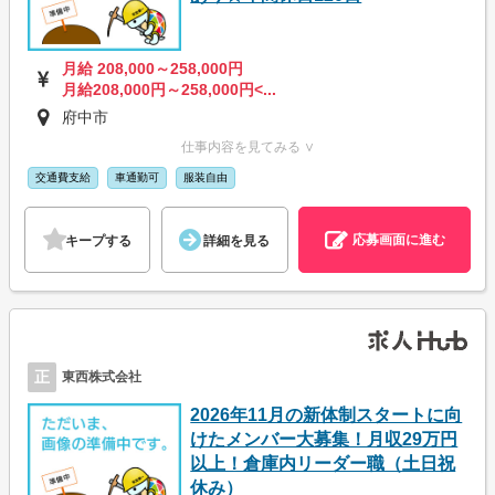
月給 208,000～258,000円
月給208,000円～258,000円<...
府中市
仕事内容を見てみる ∨
交通費支給
車通勤可
服装自由
応募画面に進む
キープする
詳細を見る
正
東西株式会社
2026年11月の新体制スタートに向
けたメンバー大募集！月収29万円
以上！倉庫内リーダー職（土日祝
休み）