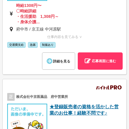
時給1308円〜
〇時給詳細
・生活援助 1,308円～
・身体介護...
府中市 / 京王線 中河原駅
仕事内容を見てみる ∨
交通費支給
急募
制服あり
応募画面に進む
詳細を見る
正
株式会社中京医薬品 府中営業所
★登録販売者の資格を活かした営
業のお仕事！経験不問です♪