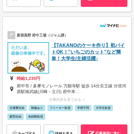
ア
新宿高野 府中工場（ジャム課）
【TAKANOのケーキ作り】初バイ
トOK！"いちごのカット"など簡
単！大学生/主婦活躍♪
時給1,230円
府中市 / 多摩モノレール 万願寺駅 徒歩 14分京王線 分倍河
原駅南武線(川崎－立川) 府中本...
仕事内容を見てみる ∨
交通費支給
制服あり
フリーター歓迎
学歴不問
大学生歓迎
髪型自由
未経験歓迎
応募画面に進む
キープする
詳細を見る