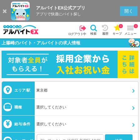
アルバイトEX公式アプリ
開く
アプリで快適にバイト探し
0
0
検索
履歴
キープ
メニュー
ログアウト中
上篠崎のバイト・アルバイトの求人情報
エリア/駅
東京都
職種
選択してください
給与/条件
選択してください