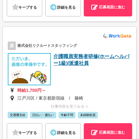
応募画面に進む
キープする
詳細を見る
派
株式会社リクルートスタッフィング
介護職員実務者研修(ホームヘルパ
ー1級)/派遣社員
時給1,700円～
江戸川区 / 東京都新宿線 / 篠崎
仕事内容を見てみる ∨
交通費支給
日払い・週払い
年齢不問
未経験歓迎
応募画面に進む
キープする
詳細を見る