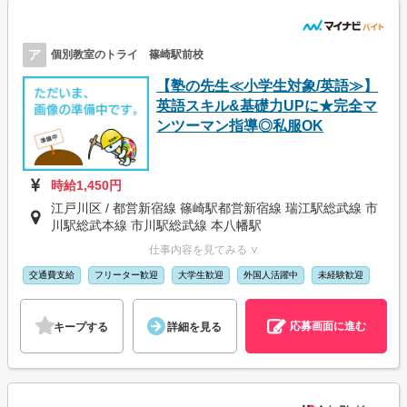
ア
個別教室のトライ 篠崎駅前校
【塾の先生≪小学生対象/英語≫】
英語スキル&基礎力UPに★完全マ
ンツーマン指導◎私服OK
時給1,450円
江戸川区 / 都営新宿線 篠崎駅都営新宿線 瑞江駅総武線 市
川駅総武本線 市川駅総武線 本八幡駅
仕事内容を見てみる ∨
交通費支給
フリーター歓迎
大学生歓迎
外国人活躍中
未経験歓迎
応募画面に進む
キープする
詳細を見る