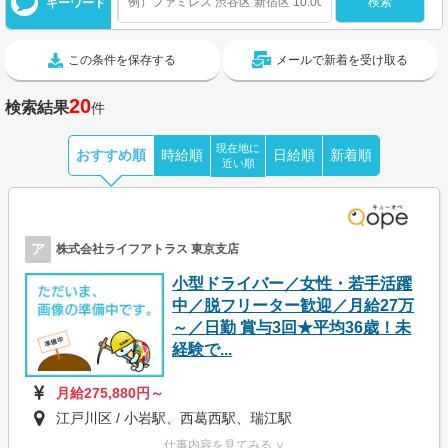
キーワード
この条件を保存する
メールで新着を受け取る
20
検索結果
件
現在地に
おすすめ順
時給順
日給順
新着順
近い順
ア
株式会社ライフアトラス 東京支店
小型ドライバー／女性・若手活躍
中／脱フリーター歓迎／月給27万
～／日勤 賞与3回★平均36歳！未
経験で...
月給275,880円～
江戸川区 / 小岩駅、西葛西駅、瑞江駅
仕事内容を見てみる ∨