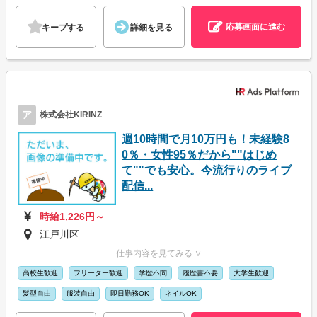
応募画面に進む
キープする
詳細を見る
ア
株式会社KIRINZ
週10時間で月10万円も！未経験8
0％・女性95％だから""はじめ
て""でも安心。今流行りのライブ
配信...
時給1,226円～
江戸川区
仕事内容を見てみる ∨
高校生歓迎
フリーター歓迎
学歴不問
履歴書不要
大学生歓迎
髪型自由
服装自由
即日勤務OK
ネイルOK