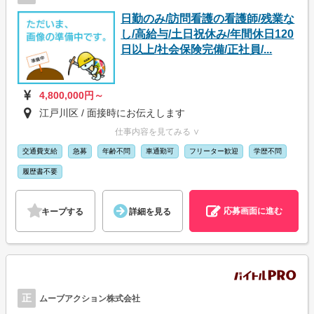
日勤のみ/訪問看護の看護師/残業な
し/高給与/土日祝休み/年間休日120
日以上/社会保険完備/正社員/...
4,800,000円～
江戸川区 / 面接時にお伝えします
仕事内容を見てみる ∨
交通費支給
急募
年齢不問
車通勤可
フリーター歓迎
学歴不問
履歴書不要
応募画面に進む
キープする
詳細を見る
正
ムーブアクション株式会社