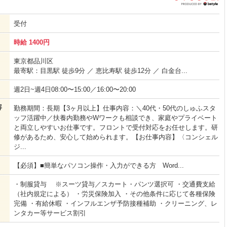
受付
時給 1400円
東京都品川区
最寄駅：目黒駅 徒歩9分 ／ 恵比寿駅 徒歩12分 ／ 白金台...
週2日~週4日08:00〜15:00／16:00〜20:00
容
勤務期間：長期【3ヶ月以上】仕事内容：＼40代・50代のしゅふスタ
ッフ活躍中／扶養内勤務やWワークも相談でき、家庭やプライベート
と両立しやすいお仕事です。フロントで受付対応をお任せします。研
修があるため、安心して始められます。【お仕事内容】〈コンシェル
ジ...
【必須】■簡単なパソコン操作・入力ができる方 Word...
・制服貸与 ※スーツ貸与／スカート・パンツ選択可 ・交通費支給
（社内規定による） ・労災保険加入 ・その他条件に応じて各種保険
完備 ・有給休暇 ・インフルエンザ予防接種補助 ・クリーニング、レ
ンタカー等サービス割引