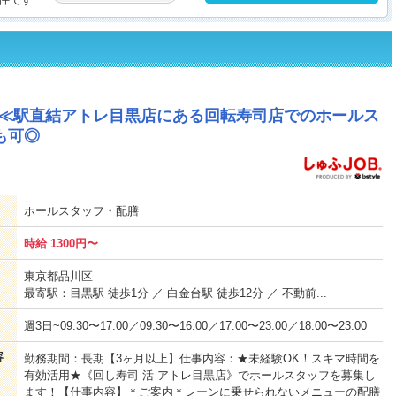
円】≪駅直結アトレ目黒店にある回転寿司店でのホールス
も可◎
ホールスタッフ・配膳
時給 1300円〜
東京都品川区
最寄駅：目黒駅 徒歩1分 ／ 白金台駅 徒歩12分 ／ 不動前...
週3日~09:30〜17:00／09:30〜16:00／17:00〜23:00／18:00〜23:00
容
勤務期間：長期【3ヶ月以上】仕事内容：★未経験OK！スキマ時間を
有効活用★《回し寿司 活 アトレ目黒店》でホールスタッフを募集し
ます！【仕事内容】＊ご案内＊レーンに乗せられないメニューの配膳