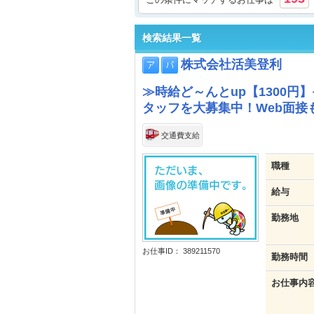
検索結果一覧
株式会社活美登利
≫時給ど～んとup【1300
タッフを大募集中！Web面接
交通費支給
職種
給与
勤務地
お仕事ID： 389211570
勤務時間
お仕事内