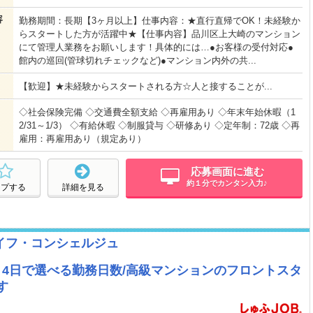
容
勤務期間：長期【3ヶ月以上】仕事内容：★直行直帰でOK！未経験か
らスタートした方が活躍中★【仕事内容】品川区上大崎のマンション
にて管理人業務をお願いします！具体的には…●お客様の受付対応●
館内の巡回(管球切れチェックなど)●マンション内外の共...
【歓迎】★未経験からスタートされる方☆人と接することが...
◇社会保険完備 ◇交通費全額支給 ◇再雇用あり ◇年末年始休暇（1
2/31～1/3） ◇有給休暇 ◇制服貸与 ◇研修あり ◇定年制：72歳 ◇再
雇用：再雇用あり（規定あり）
応募画面に進む
約１分でカンタン入力♪
ープする
詳細を見る
イフ・コンシェルジュ
日～4日で選べる勤務日数/高級マンションのフロントスタ
す