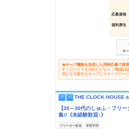
応募資格
福利厚生
キ
★キープ機能を活用した同時応募で採用
すぐにバイトを決めたいなら「
3社以上
気になる案件をキープしてキープペー
THE CLOCK HOUSE
【20～30代のしゅふ・フリ
集!!《未経験歓迎♪》
フリーター歓迎
学歴不問