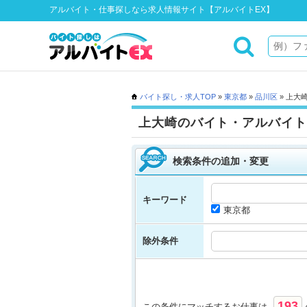
アルバイト・仕事探しなら求人情報サイト【アルバイトEX】
バイト探し・求人TOP
»
東京都
»
品川区
» 上大
上大崎のバイト・アルバイト
検索条件の追加・変更
キーワード
東京都
除外条件
193
この条件にマッチするお仕事は