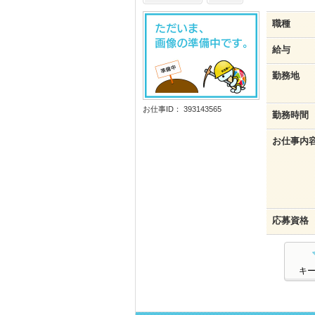
職種
給与
勤務地
お仕事ID： 393143565
勤務時間
お仕事内
応募資格
キ