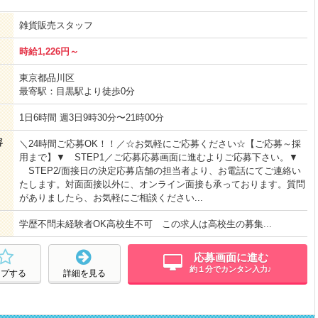
雑貨販売スタッフ
時給1,226円～
東京都品川区
最寄駅：目黒駅より徒歩0分
1日6時間 週3日9時30分〜21時00分
容
＼24時間ご応募OK！！／☆お気軽にご応募ください☆【ご応募～採
用まで】▼ STEP1／ご応募応募画面に進むよりご応募下さい。▼
STEP2/面接日の決定応募店舗の担当者より、お電話にてご連絡い
たします。対面面接以外に、オンライン面接も承っております。質問
がありましたら、お気軽にご相談ください...
学歴不問未経験者OK高校生不可 この求人は高校生の募集...
応募画面に進む
約１分でカンタン入力♪
ープする
詳細を見る