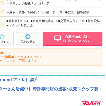
＊ドリンクの提供＊片づけ＊テ...
☆経験・資格一切不問！☆年齢一切不問！◆飲食・接客経験...
■従業員割引あり ■社員登用制度あり ■交通費規定内支給 ■制服貸与
■ウイルス対策万全
応募画面に進む
約１分でカンタン入力♪
ープする
詳細を見る
率UP！
に一括応募
」がオススメです！
ジからまとめて応募しよう！
 around アトレ目黒店
ーターさん活躍中】時計専門店の接客･販売スタッフ募