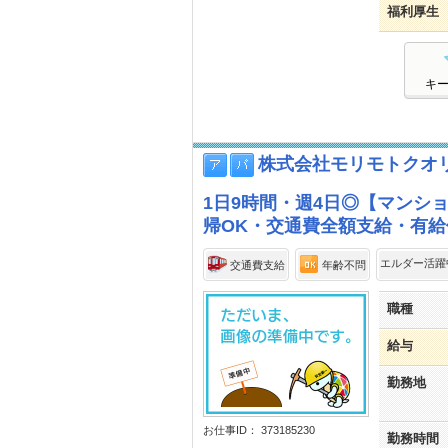
福利厚生
キ
株式会社モリモトクオ
1日9時間・週4日◎【マンシ
帰OK・交通費全額支給・有給
エルダー活躍
交通費支給
年齢不問
職種
給与
勤務地
お仕事ID： 373185230
勤務時間