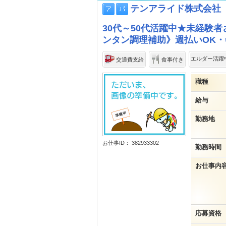
テンアライド株式会社
30代～50代活躍中★未経験
ンタン調理補助》週払いOK
エルダー活躍
交通費支給
食事付き
職種
給与
勤務地
お仕事ID： 382933302
勤務時間
お仕事内
応募資格