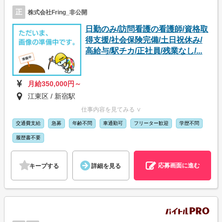
正
株式会社Fring_非公開
日勤のみ/訪問看護の看護師/資格取
得支援/社会保険完備/土日祝休み/
高給与/駅チカ/正社員/残業なし/...
月給350,000円～
江東区 / 新宿駅
仕事内容を見てみる ∨
交通費支給
急募
年齢不問
車通勤可
フリーター歓迎
学歴不問
履歴書不要
応募画面に進む
キープする
詳細を見る