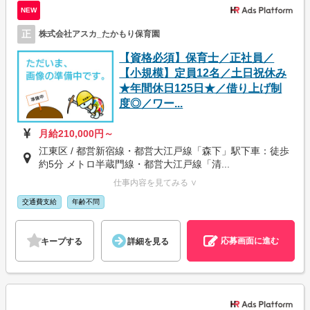
NEW
正
株式会社アスカ_たかもり保育園
【資格必須】保育士／正社員／
【小規模】定員12名／土日祝休み
★年間休日125日★／借り上げ制
度◎／ワー...
月給210,000円～
江東区 / 都営新宿線・都営大江戸線「森下」駅下車：徒歩
約5分 メトロ半蔵門線・都営大江戸線「清...
仕事内容を見てみる ∨
交通費支給
年齢不問
応募画面に進む
キープする
詳細を見る