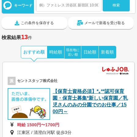
キーワード
この条件を保存する
メールで新着を受け取る
13
検索結果
件
現在地に
おすすめ順
時給順
日給順
新着順
近い順
派
セントスタッフ株式会社
【保育士資格必須】*｡**認可保育
園・保育士募集*新しい保育園／乳
児さんのみの分園でのお仕事／15
00円～
時給 1500円〜1700円
江東区 / 清澄白河駅 徒歩3分