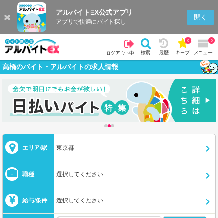
アルバイトEX公式アプリ
開く
アプリで快適にバイト探し
0
0
検索
履歴
キープ
メニュー
ログアウト中
高橋のバイト・アルバイトの求人情報
エリア/駅
東京都
職種
選択してください
給与/条件
選択してください