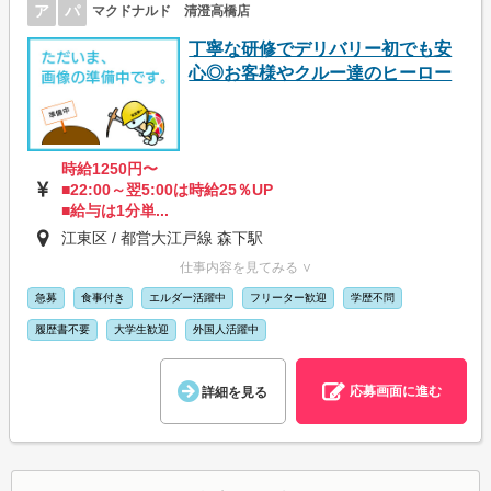
ア
パ
マクドナルド 清澄高橋店
丁寧な研修でデリバリー初でも安
心◎お客様やクルー達のヒーロー
時給1250円〜
■22:00～翌5:00は時給25％UP
■給与は1分単...
江東区 / 都営大江戸線 森下駅
仕事内容を見てみる ∨
急募
食事付き
エルダー活躍中
フリーター歓迎
学歴不問
履歴書不要
大学生歓迎
外国人活躍中
応募画面に進む
詳細を見る