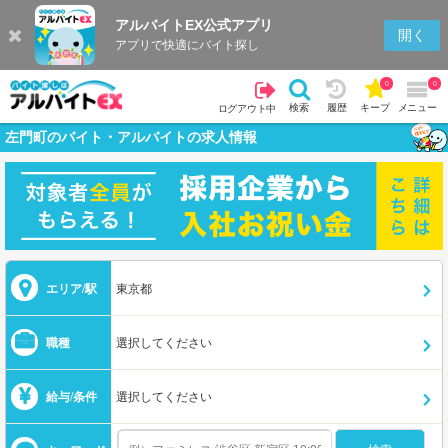
アルバイトEX公式アプリ
開く
アプリで快適にバイト探し
0
0
検索
履歴
キープ
メニュー
ログアウト中
左門町のバイト・アルバイトの求人情報
エリア/駅
東京都
職種
選択してください
給与/条件
選択してください