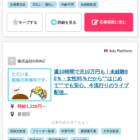
交通費支給
日払い・週払い
年齢不問
未経験歓迎
応募画面に進む
キープする
詳細を見る
ア
株式会社KIRINZ
週10時間で月10万円も！未経験8
0％・女性95％だから""はじめ
て""でも安心。今流行りのライブ
配信...
時給1,226円～
新宿区
仕事内容を見てみる ∨
高校生歓迎
フリーター歓迎
学歴不問
履歴書不要
大学生歓迎