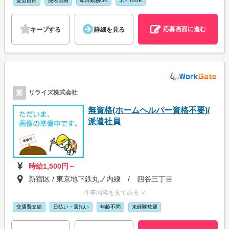
髪型自由
服装自由
即日勤務OK
ネイルOK
応募画面に進む
キープする
詳細を見る
派
リライズ株式会社
無資格(ホームヘルパー資格不要)/
派遣社員
時給1,500円～
新宿区 / 東京地下鉄丸ノ内線 / 四谷三丁目
仕事内容を見てみる ∨
交通費支給
日払い・週払い
年齢不問
未経験歓迎