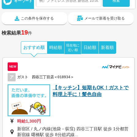
キーワード
この条件を保存する
メールで新着を受け取る
19
検索結果
件
現在地に
おすすめ順
時給順
日給順
新着順
近い順
NEW
ア
ガスト 四谷三丁目店＜018934＞
【キッチン】短期もOK！ガストで
料理上手に！髪色自由
時給1,300円
新宿区 / 丸ノ内線(池袋－荻窪) 四谷三丁目駅 徒歩 1分都営
新宿線 曙橋駅 徒歩 8分総武線...