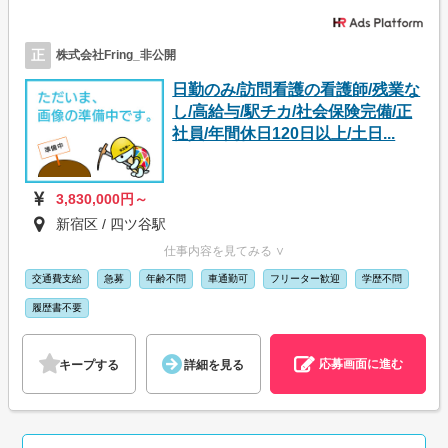
正
株式会社Fring_非公開
日勤のみ/訪問看護の看護師/残業な
し/高給与/駅チカ/社会保険完備/正
社員/年間休日120日以上/土日...
3,830,000円～
新宿区 / 四ツ谷駅
仕事内容を見てみる ∨
交通費支給
急募
年齢不問
車通勤可
フリーター歓迎
学歴不問
履歴書不要
応募画面に進む
キープする
詳細を見る