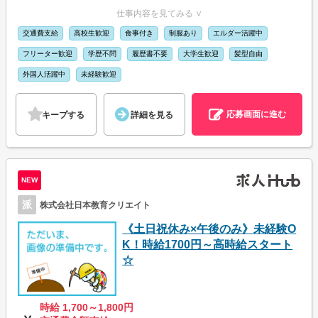
仕事内容を見てみる ∨
交通費支給
高校生歓迎
食事付き
制服あり
エルダー活躍中
フリーター歓迎
学歴不問
履歴書不要
大学生歓迎
髪型自由
外国人活躍中
未経験歓迎
応募画面に進む
キープする
詳細を見る
NEW
派
株式会社日本教育クリエイト
《土日祝休み×午後のみ》未経験O
K！時給1700円～高時給スタート
☆
時給 1,700～1,800円