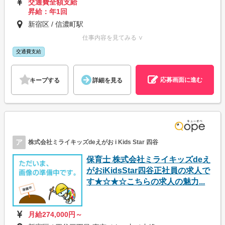
交通費全額支給
昇給：年1回
新宿区 / 信濃町駅
仕事内容を見てみる ∨
交通費支給
応募画面に進む
キープする
詳細を見る
ア
株式会社ミライキッズdeえがお i Kids Star 四谷
保育士 株式会社ミライキッズdeえ
がおiKidsStar四谷正社員の求人で
す★☆★☆こちらの求人の魅力...
月給274,000円～