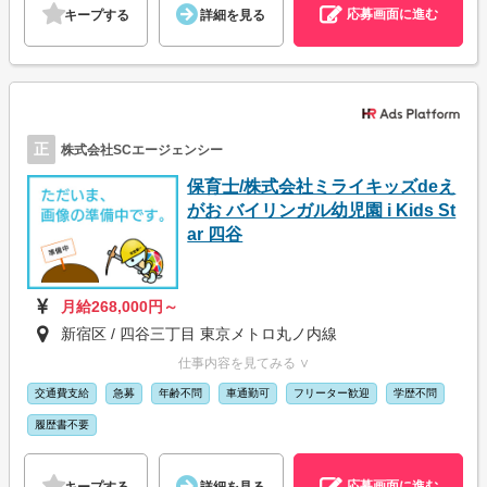
応募画面に進む
キープする
詳細を見る
正
株式会社SCエージェンシー
保育士/株式会社ミライキッズdeえ
がお バイリンガル幼児園 i Kids St
ar 四谷
月給268,000円～
新宿区 / 四谷三丁目 東京メトロ丸ノ内線
仕事内容を見てみる ∨
交通費支給
急募
年齢不問
車通勤可
フリーター歓迎
学歴不問
履歴書不要
応募画面に進む
キープする
詳細を見る