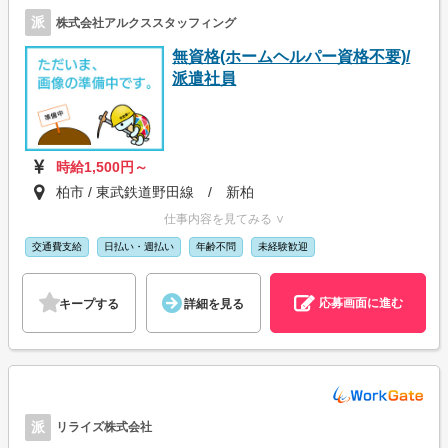
派
株式会社アルクススタッフィング
無資格(ホームヘルパー資格不要)/
派遣社員
時給1,500円～
柏市 / 東武鉄道野田線 / 新柏
仕事内容を見てみる ∨
交通費支給
日払い・週払い
年齢不問
未経験歓迎
応募画面に進む
キープする
詳細を見る
派
リライズ株式会社