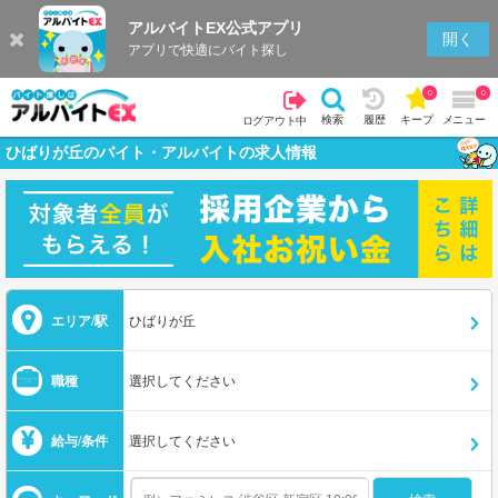
アルバイトEX公式アプリ
開く
アプリで快適にバイト探し
0
0
検索
履歴
キープ
メニュー
ログアウト中
ひばりが丘のバイト・アルバイトの求人情報
エリア/駅
ひばりが丘
職種
選択してください
給与/条件
選択してください