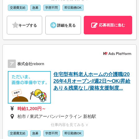
交通費支給
急募
学歴不問
即日勤務OK
応募画面に進む
キープする
詳細を見る
ア
株式会社reborn
住宅型有料老人ホームの介護職/20
26年4月オープン//週2日〜OK/昇給
あり＆残業なし/資格支援制度...
時給1,200円～
柏市 / 東武アーバンパークライン 新柏駅
仕事内容を見てみる ∨
交通費支給
急募
学歴不問
即日勤務OK