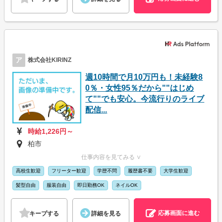
ア
株式会社KIRINZ
週10時間で月10万円も！未経験8
0％・女性95％だから""はじめ
て""でも安心。今流行りのライブ
配信...
時給1,226円～
柏市
仕事内容を見てみる ∨
高校生歓迎
フリーター歓迎
学歴不問
履歴書不要
大学生歓迎
髪型自由
服装自由
即日勤務OK
ネイルOK
応募画面に進む
キープする
詳細を見る