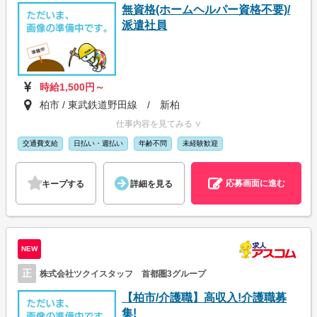
無資格(ホームヘルパー資格不要)/
派遣社員
時給1,500円～
柏市 / 東武鉄道野田線 / 新柏
仕事内容を見てみる ∨
交通費支給
日払い・週払い
年齢不問
未経験歓迎
応募画面に進む
キープする
詳細を見る
NEW
正
株式会社ツクイスタッフ 首都圏3グループ
【柏市/介護職】高収入!介護職募
集!