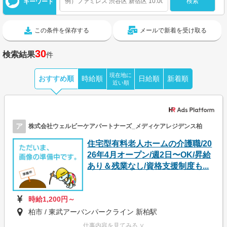
キーワード
この条件を保存する
メールで新着を受け取る
30
検索結果
件
現在地に
おすすめ順
時給順
日給順
新着順
近い順
ア
株式会社ウェルビーケアパートナーズ_メディケアレジデンス柏
住宅型有料老人ホームの介護職/20
26年4月オープン/週2日〜OK/昇給
あり＆残業なし/資格支援制度も...
時給1,200円～
柏市 / 東武アーバンパークライン 新柏駅
仕事内容を見てみる ∨