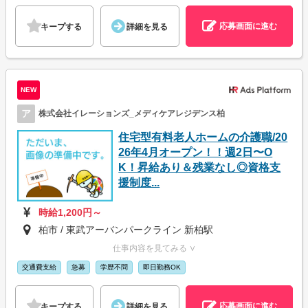
応募画面に進む
キープする
詳細を見る
NEW
ア
株式会社イレーションズ_メディケアレジデンス柏
住宅型有料老人ホームの介護職/20
26年4月オープン！！週2日〜O
K！昇給あり＆残業なし◎資格支
援制度...
時給1,200円～
柏市 / 東武アーバンパークライン 新柏駅
仕事内容を見てみる ∨
交通費支給
急募
学歴不問
即日勤務OK
応募画面に進む
キープする
詳細を見る