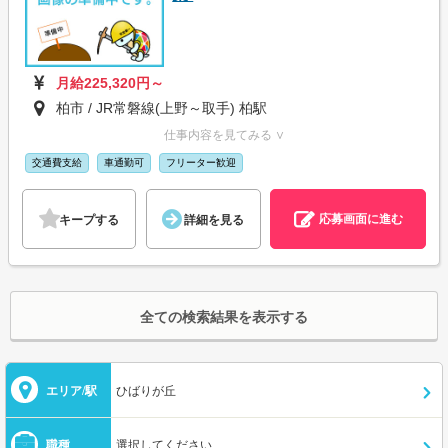
月給225,320円～
柏市 / JR常磐線(上野～取手) 柏駅
仕事内容を見てみる ∨
交通費支給
車通勤可
フリーター歓迎
応募画面に進む
キープする
詳細を見る
全ての検索結果を表示する
エリア/駅
ひばりが丘
職種
選択してください