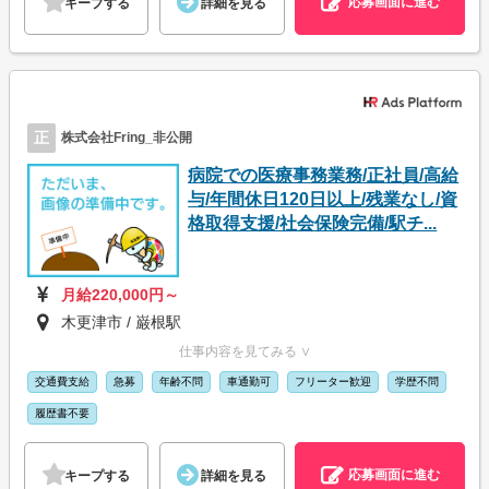
応募画面に進む
キープする
詳細を見る
正
株式会社Fring_非公開
病院での医療事務業務/正社員/高給
与/年間休日120日以上/残業なし/資
格取得支援/社会保険完備/駅チ...
月給220,000円～
木更津市 / 巌根駅
仕事内容を見てみる ∨
交通費支給
急募
年齢不問
車通勤可
フリーター歓迎
学歴不問
履歴書不要
応募画面に進む
キープする
詳細を見る