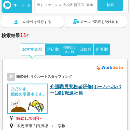
キーワード
この条件を保存する
メールで新着を受け取る
11
検索結果
件
現在地に
おすすめ順
時給順
日給順
新着順
近い順
派
株式会社リクルートスタッフィング
介護職員実務者研修(ホームヘルパ
ー1級)/派遣社員
時給1,700円～
木更津市 / 内房線 / 巌根