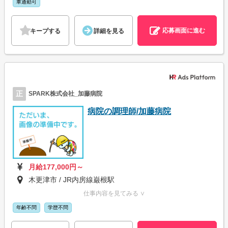
車通勤可
応募画面に進む
キープする
詳細を見る
正
SPARK株式会社_加藤病院
病院の調理師/加藤病院
月給177,000円～
木更津市 / JR内房線巌根駅
仕事内容を見てみる ∨
年齢不問
学歴不問