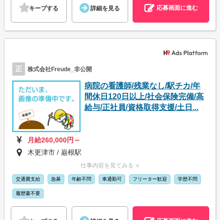
応募画面に進む
キープする
詳細を見る
正
株式会社Freude_非公開
病院の看護師/残業なし/駅チカ/年
間休日120日以上/社会保険完備/高
給与/正社員/資格取得支援/土日...
月給260,000円～
木更津市 / 巌根駅
仕事内容を見てみる ∨
交通費支給
急募
年齢不問
車通勤可
フリーター歓迎
学歴不問
履歴書不要