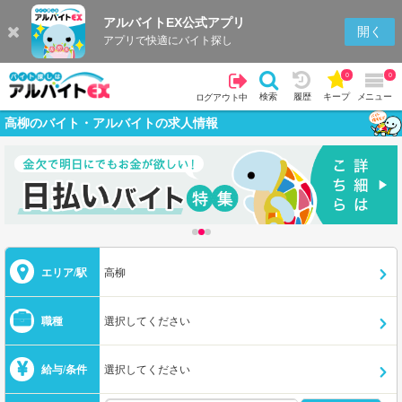
アルバイトEX公式アプリ
開く
アプリで快適にバイト探し
0
0
検索
履歴
キープ
メニュー
ログアウト中
高柳のバイト・アルバイトの求人情報
エリア/駅
高柳
職種
選択してください
給与/条件
選択してください