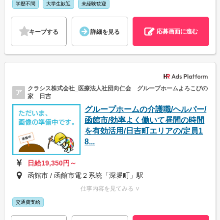
学歴不問
大学生歓迎
未経験歓迎
応募画面に進む
キープする
詳細を見る
クラシス株式会社_医療法人社団向仁会 グループホームよろこびの
ア
家 日吉
グループホームの介護職/ヘルパー/
函館市/効率よく働いて昼間の時間
を有効活用/日吉町エリアの/定員1
8...
日給19,350円～
函館市 / 函館市電２系統「深堀町」駅
仕事内容を見てみる ∨
交通費支給