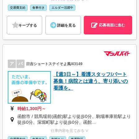
交通費支給
食事付き
エルダー活躍中
応募画面に進む
キープする
詳細を見る
ア
パ
日吉ショートステイそよ風/43149
【週3日～】看護スタッフ/パート
募集！病院とは違う、寄り添いの
看護を。
時給1,300円～
函館市 / 競馬場前(函館)駅より徒歩0分、駒場車庫前駅より
徒歩0分、深堀町駅より徒歩0分、函館...
仕事内容を見てみる ∨