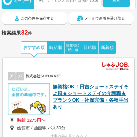
キーワード
この条件を保存する
メールで新着を受け取る
32
検索結果
件
現在地に
おすすめ順
時給順
日給順
新着順
近い順
ア
パ
株式会社SOYOKAZE
無資格OK！日吉ショートステイそ
よ風★ショートステイの介護職★
ブランクOK・社保完備・各種手当
あり
時給 1275円〜
函館市 / 函館駅 バス30分
仕事内容を見てみる ∨