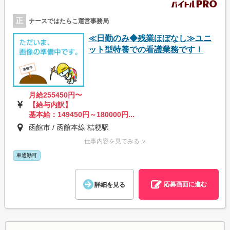
正
ナースではたらこ運営事務局
≪日勤のみ◆残業ほぼなし≫ユニ
ット型特養での看護業務です！
月給255450円〜
【給与内訳】
基本給：149450円～180000円...
函館市 / 函館本線 桔梗駅
仕事内容を見てみる ∨
車通勤可
応募画面に進む
詳細を見る