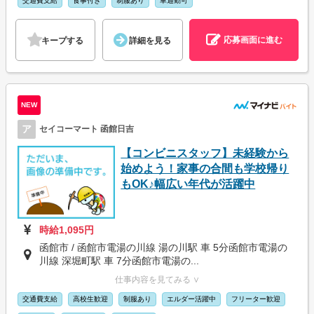
交通費支給
食事付き
制服あり
車通勤可
応募画面に進む
キープする
詳細を見る
NEW
ア
セイコーマート 函館日吉
【コンビニスタッフ】未経験から
始めよう！家事の合間も学校帰り
もOK♪幅広い年代が活躍中
時給1,095円
函館市 / 函館市電湯の川線 湯の川駅 車 5分函館市電湯の
川線 深堀町駅 車 7分函館市電湯の...
仕事内容を見てみる ∨
交通費支給
高校生歓迎
制服あり
エルダー活躍中
フリーター歓迎