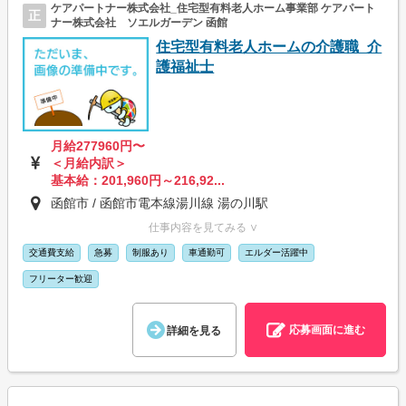
ケアパートナー株式会社_住宅型有料老人ホーム事業部 ケアパート
正
ナー株式会社 ソエルガーデン 函館
住宅型有料老人ホームの介護職_介
護福祉士
月給277960円〜
＜月給内訳＞
基本給：201,960円～216,92...
函館市 / 函館市電本線湯川線 湯の川駅
仕事内容を見てみる ∨
交通費支給
急募
制服あり
車通勤可
エルダー活躍中
フリーター歓迎
応募画面に進む
詳細を見る