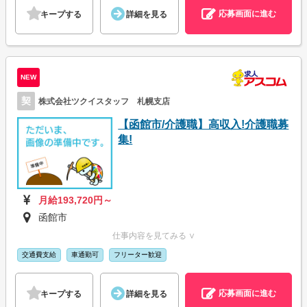
応募画面に進む
キープする
詳細を見る
NEW
契
株式会社ツクイスタッフ 札幌支店
【函館市/介護職】高収入!介護職募
集!
月給193,720円～
函館市
仕事内容を見てみる ∨
交通費支給
車通勤可
フリーター歓迎
応募画面に進む
キープする
詳細を見る