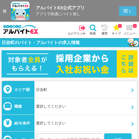
アルバイトEX公式アプリ
開く
アプリで快適にバイト探し
0
0
検索
履歴
キープ
メニュー
ログアウト中
日吉町のバイト・アルバイトの求人情報
エリア/駅
日吉町
職種
選択してください
給与/条件
選択してください