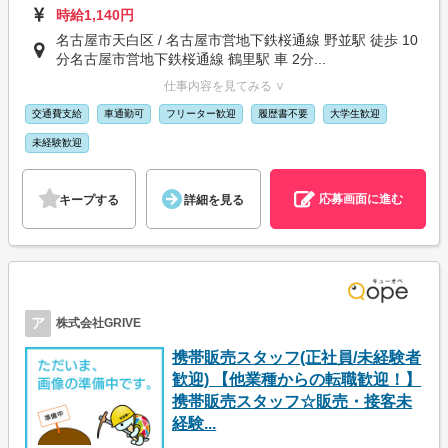
時給1,140円
名古屋市天白区 / 名古屋市営地下鉄桜通線 野並駅 徒歩 10
分名古屋市営地下鉄桜通線 鶴里駅 車 2分...
仕事内容を見てみる ∨
交通費支給
車通勤可
フリーター歓迎
履歴書不要
大学生歓迎
未経験歓迎
応募画面に進む
キープする
詳細を見る
ア
株式会社GRIVE
携帯販売スタッフ(正社員/未経験者
歓迎) 【他業種からの転職歓迎！】
携帯販売スタッフ☆販売・接客未
経験...