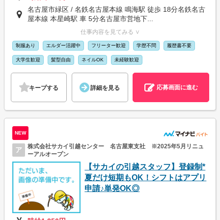
名古屋市緑区 / 名鉄名古屋本線 鳴海駅 徒歩 18分名鉄名古
屋本線 本星崎駅 車 5分名古屋市営地下...
仕事内容を見てみる ∨
制服あり
エルダー活躍中
フリーター歓迎
学歴不問
履歴書不要
大学生歓迎
髪型自由
ネイルOK
未経験歓迎
応募画面に進む
キープする
詳細を見る
NEW
株式会社サカイ引越センター 名古屋東支社 ※2025年5月リニュ
ア
ーアルオープン
【サカイの引越スタッフ】登録制*
夏だけ短期もOK！シフトはアプリ
申請♪単発OK◎