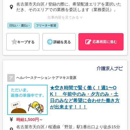
名古屋市天白区 / 登録の際に、希望配達エリアを選択いた
だき、そのエリアでの業務を委託します（業務委託）。
仕事内容を見てみる ∨
日払い・週払い
フリーター歓迎
応募画面に進む
キープする
詳細を見る
ア
ヘルパーステーション ケアマキス笹原
★空き時間で賢く働く！週1〜O
K！ 午前中のみ・夕方のみ・土
日のみなど希望に合わせた働き方
が出来ます！！！
時給1,500円～
名古屋市天白区 / 桜通線「野並」駅1番出口より徒歩15分