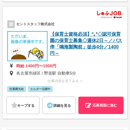
派
セントスタッフ株式会社
【保育士資格必須】*｡*◇認可保育
園の保育士募集◇週休2日～／バス
停「鳴海製陶前」徒歩4分／1400
円～
時給 1400円〜1500円
名古屋市緑区 / 野並駅 自動車5分
仕事内容を見てみる ∨
交通費支給
エルダー活躍中
応募画面に進む
キープする
詳細を見る