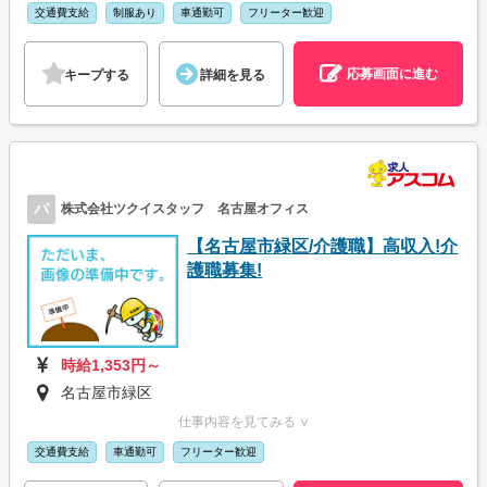
交通費支給
制服あり
車通勤可
フリーター歓迎
応募画面に進む
キープする
詳細を見る
パ
株式会社ツクイスタッフ 名古屋オフィス
【名古屋市緑区/介護職】高収入!介
護職募集!
時給1,353円～
名古屋市緑区
仕事内容を見てみる ∨
交通費支給
車通勤可
フリーター歓迎