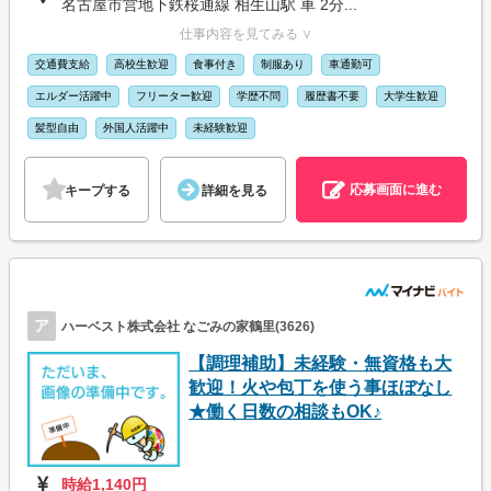
名古屋市営地下鉄桜通線 相生山駅 車 2分...
仕事内容を見てみる ∨
交通費支給
高校生歓迎
食事付き
制服あり
車通勤可
エルダー活躍中
フリーター歓迎
学歴不問
履歴書不要
大学生歓迎
髪型自由
外国人活躍中
未経験歓迎
応募画面に進む
キープする
詳細を見る
ア
ハーベスト株式会社 なごみの家鶴里(3626)
【調理補助】未経験・無資格も大
歓迎！火や包丁を使う事ほぼなし
★働く日数の相談もOK♪
時給1,140円