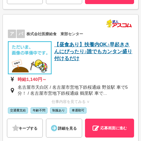
ア
パ
株式会社医療給食 東部センター
【昼食あり】扶養内OK♪早起きさ
んにぴったり♪誰でもカンタン盛り
付けるだけ
時給1,140円～
名古屋市天白区 / 名古屋市営地下鉄桜通線 野並駅 車で5
分！ / 名古屋市営地下鉄桜通線 鶴里駅 車で...
仕事内容を見てみる ∨
交通費支給
年齢不問
制服あり
車通勤可
応募画面に進む
キープする
詳細を見る