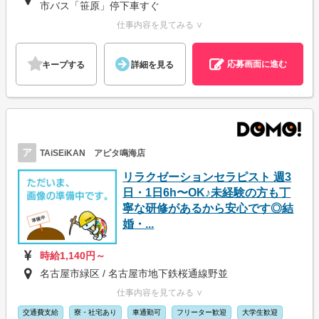
市バス「笹原」停下車すぐ
仕事内容を見てみる ∨
応募画面に進む
キープする
詳細を見る
ア
TAiSEiKAN アピタ鳴海店
リラクゼーションセラピスト 週3
日・1日6h〜OK♪未経験の方も丁
寧な研修があるから安心です◎結
婚・...
時給1,140円～
名古屋市緑区 / 名古屋市地下鉄桜通線野並
仕事内容を見てみる ∨
交通費支給
寮・社宅あり
車通勤可
フリーター歓迎
大学生歓迎