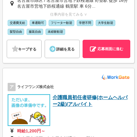
名古屋市緑区 / 名古屋市営地下鉄桜通線 野並駅 徒歩 16分
名古屋市営地下鉄桜通線 鶴里駅 車 6分...
仕事内容を見てみる ∨
交通費支給
車通勤可
フリーター歓迎
学歴不問
大学生歓迎
髪型自由
服装自由
未経験歓迎
応募画面に進む
キープする
詳細を見る
ア
ライフワンズ株式会社
介護職員初任者研修(ホームヘルパ
ー2級)/アルバイト
時給1,200円～