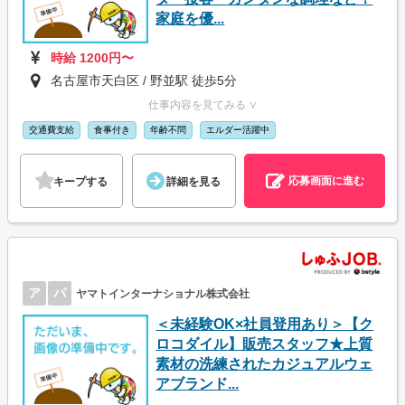
家庭を優...
時給 1200円〜
名古屋市天白区 / 野並駅 徒歩5分
仕事内容を見てみる ∨
交通費支給
食事付き
年齢不問
エルダー活躍中
応募画面に進む
キープする
詳細を見る
ア
パ
ヤマトインターナショナル株式会社
＜未経験OK×社員登用あり＞【ク
ロコダイル】販売スタッフ★上質
素材の洗練されたカジュアルウェ
アブランド...