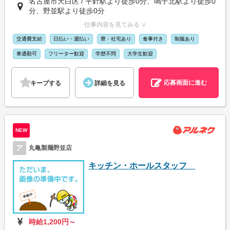
名古屋市天白区 / 平針駅より徒歩0分、鳴子北駅より徒歩0
分、野並駅より徒歩0分
仕事内容を見てみる ∨
交通費支給
日払い・週払い
寮・社宅あり
食事付き
制服あり
車通勤可
フリーター歓迎
学歴不問
大学生歓迎
応募画面に進む
キープする
詳細を見る
NEW
ア
丸亀製麺野並店
キッチン・ホールスタッフ
時給1,200円～