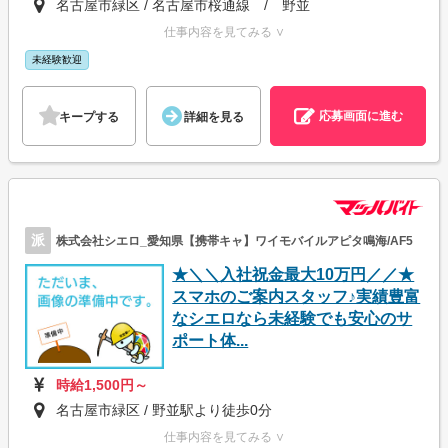
名古屋市緑区 / 名古屋市桜通線 / 野並
仕事内容を見てみる ∨
未経験歓迎
応募画面に進む
キープする
詳細を見る
派
株式会社シエロ_愛知県【携帯キャ】ワイモバイルアピタ鳴海/AF5
★＼＼入社祝金最大10万円／／★
スマホのご案内スタッフ♪実績豊富
なシエロなら未経験でも安心のサ
ポート体...
時給1,500円～
名古屋市緑区 / 野並駅より徒歩0分
仕事内容を見てみる ∨