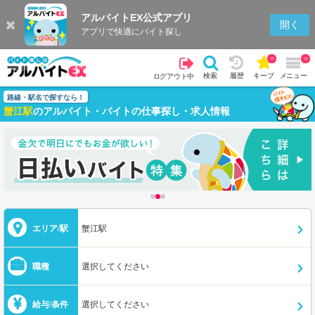
アルバイトEX公式アプリ
開く
アプリで快適にバイト探し
0
0
検索
履歴
キープ
メニュー
ログアウト中
路線・駅名で探すなら！
蟹江駅
のアルバイト・バイトの仕事探し・求人情報
エリア/駅
蟹江駅
職種
選択してください
給与/条件
選択してください