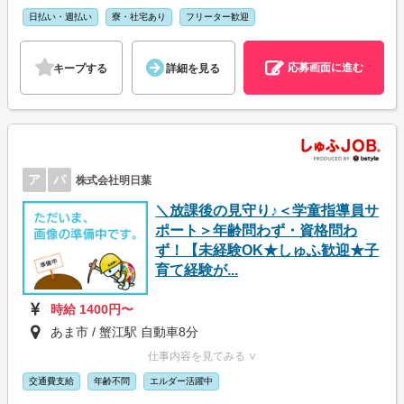
日払い・週払い
寮・社宅あり
フリーター歓迎
応募画面に進む
キープする
詳細を見る
ア
パ
株式会社明日葉
＼放課後の見守り♪＜学童指導員サ
ポート＞年齢問わず・資格問わ
ず！【未経験OK★しゅふ歓迎★子
育て経験が...
時給 1400円〜
あま市 / 蟹江駅 自動車8分
仕事内容を見てみる ∨
交通費支給
年齢不問
エルダー活躍中