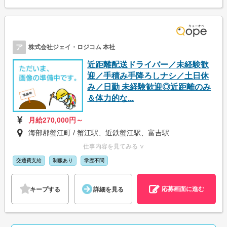
ア
株式会社ジェイ・ロジコム 本社
近距離配送ドライバー／未経験歓
迎／手積み手降ろしナシ／土日休
み／日勤 未経験歓迎◎近距離のみ
＆体力的な...
月給270,000円～
海部郡蟹江町 / 蟹江駅、近鉄蟹江駅、富吉駅
仕事内容を見てみる ∨
交通費支給
制服あり
学歴不問
応募画面に進む
キープする
詳細を見る