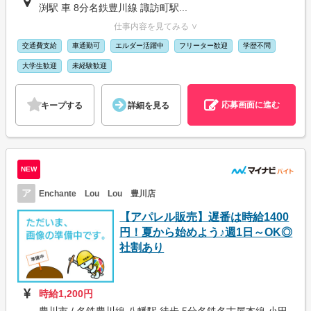
渕駅 車 8分名鉄豊川線 諏訪町駅...
仕事内容を見てみる ∨
交通費支給
車通勤可
エルダー活躍中
フリーター歓迎
学歴不問
大学生歓迎
未経験歓迎
応募画面に進む
キープする
詳細を見る
NEW
ア
Enchante Lou Lou 豊川店
【アパレル販売】遅番は時給1400
円！夏から始めよう♪週1日～OK◎
社割あり
時給1,200円
豊川市 / 名鉄豊川線 八幡駅 徒歩 5分名鉄名古屋本線 小田