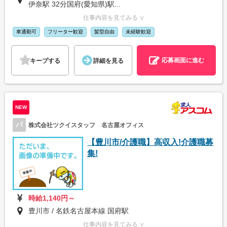
伊奈駅 32分国府(愛知県)駅...
仕事内容を見てみる ∨
車通勤可
フリーター歓迎
髪型自由
未経験歓迎
応募画面に進む
キープする
詳細を見る
NEW
パ
株式会社ツクイスタッフ 名古屋オフィス
【豊川市/介護職】高収入!介護職募
集!
時給1,140円～
豊川市 / 名鉄名古屋本線 国府駅
仕事内容を見てみる ∨