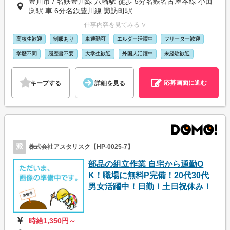
豊川市 / 名鉄豊川線 八幡駅 徒歩 5分名鉄名古屋本線 小田
渕駅 車 6分名鉄豊川線 諏訪町駅...
仕事内容を見てみる ∨
高校生歓迎
制服あり
車通勤可
エルダー活躍中
フリーター歓迎
学歴不問
履歴書不要
大学生歓迎
外国人活躍中
未経験歓迎
応募画面に進む
キープする
詳細を見る
派
株式会社アスタリスク【HP-0025-7】
部品の組立作業 自宅から通勤O
K！職場に無料P完備！20代30代
男女活躍中！日勤！土日祝休み！
時給1,350円～