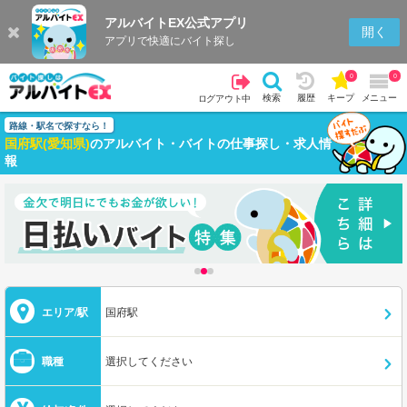
アルバイトEX公式アプリ
開く
アプリで快適にバイト探し
0
0
検索
履歴
キープ
メニュー
ログアウト中
路線・駅名で探すなら！
国府駅(愛知県)
のアルバイト・バイトの仕事探し・求人情
報
エリア/駅
国府駅
職種
選択してください