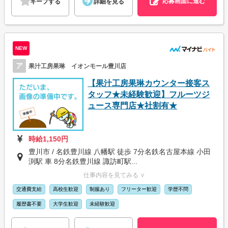
応募画面に進む
キープする
詳細を見る
NEW
ア
果汁工房果琳 イオンモール豊川店
【果汁工房果琳カウンター接客ス
タッフ★未経験歓迎】フルーツジ
ュース専門店★社割有★
時給1,150円
豊川市 / 名鉄豊川線 八幡駅 徒歩 7分名鉄名古屋本線 小田
渕駅 車 8分名鉄豊川線 諏訪町駅...
仕事内容を見てみる ∨
交通費支給
高校生歓迎
制服あり
フリーター歓迎
学歴不問
履歴書不要
大学生歓迎
未経験歓迎