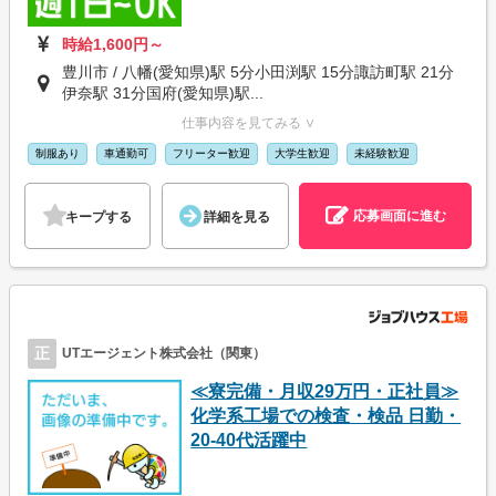
時給1,600円～
豊川市 / 八幡(愛知県)駅 5分小田渕駅 15分諏訪町駅 21分
伊奈駅 31分国府(愛知県)駅...
仕事内容を見てみる ∨
制服あり
車通勤可
フリーター歓迎
大学生歓迎
未経験歓迎
応募画面に進む
キープする
詳細を見る
正
UTエージェント株式会社（関東）
≪寮完備・月収29万円・正社員≫
化学系工場での検査・検品 日勤・
20-40代活躍中