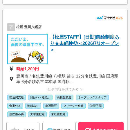
ア
松屋 豊川八幡店
【松屋STAFF】[日勤]前給制度あ
り★未経験◎＜2026/7/1オープン
＞
時給1,200円
豊川市 / 名鉄豊川線 八幡駅 徒歩 12分名鉄豊川線 国府駅
車 6分名鉄名古屋本線 国府駅 ...
仕事内容を見てみる ∨
交通費支給
日払い・週払い
高校生歓迎
オープニングスタッフ
食事付き
制服あり
車通勤可
フリーター歓迎
学歴不問
履歴書不要
大学生歓迎
未経験歓迎