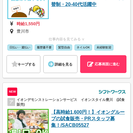
替制・20-40代活躍中
時給1,550円
豊川市
仕事内容を見てみる ∨
日払い・週払い
履歴書不要
髪型自由
ネイルOK
未経験歓迎
応募画面に進む
キープする
詳細を見る
NEW
イオンデモンストレーションサービス イオンスタイル豊川 (試食
ア
販売)
【高時給1,600円！】イオングルー
プの試食販売・PRスタッフ募
集！/SACB05527