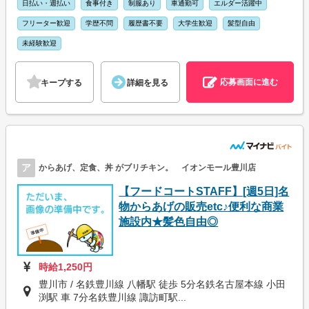
日払い・週払い
食事付き
制服あり
車通勤可
エルダー活躍中
フリーター歓迎
学歴不問
履歴書不要
大学生歓迎
髪型自由
未経験歓迎
応募画面に進む
キープする
詳細を見る
ア
からあげ、定食、丼 がブリチキン。 イオンモール豊川店
【フードコートSTAFF】[週5日]名
物からあげの販売etc♪便利な商業
施設内★髪色自由◎
時給1,250円
豊川市 / 名鉄豊川線 八幡駅 徒歩 5分名鉄名古屋本線 小田
渕駅 車 7分名鉄豊川線 諏訪町駅...