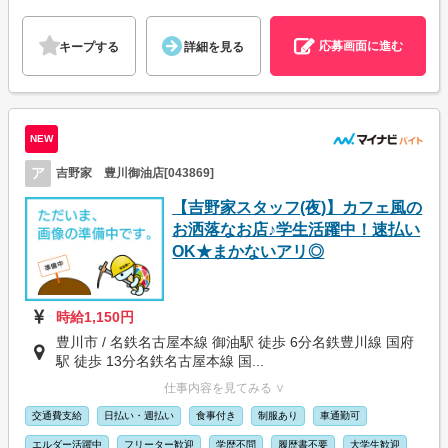
応募画面に進む
キープする
詳細を見る
NEW
ア
吉野家 豊川御油店[043869]
【吉野家スタッフ(夜)】カフェ風の
お洒落なお店♪学生活躍中！速払い
OK★まかないアリ◎
時給1,150円
豊川市 / 名鉄名古屋本線 御油駅 徒歩 6分名鉄豊川線 国府
駅 徒歩 13分名鉄名古屋本線 国...
仕事内容を見てみる ∨
交通費支給
日払い・週払い
食事付き
制服あり
車通勤可
エルダー活躍中
フリーター歓迎
学歴不問
履歴書不要
大学生歓迎