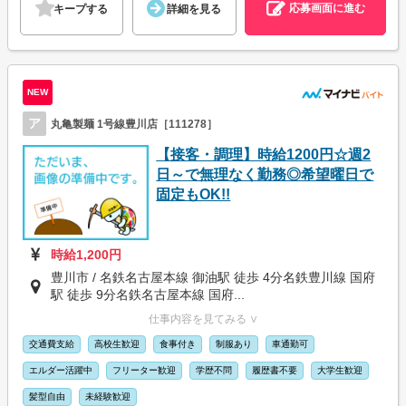
応募画面に進む
キープする
詳細を見る
NEW
ア
丸亀製麺 1号線豊川店［111278］
【接客・調理】時給1200円☆週2
日～で無理なく勤務◎希望曜日で
固定もOK!!
時給1,200円
豊川市 / 名鉄名古屋本線 御油駅 徒歩 4分名鉄豊川線 国府
駅 徒歩 9分名鉄名古屋本線 国府...
仕事内容を見てみる ∨
交通費支給
高校生歓迎
食事付き
制服あり
車通勤可
エルダー活躍中
フリーター歓迎
学歴不問
履歴書不要
大学生歓迎
髪型自由
未経験歓迎