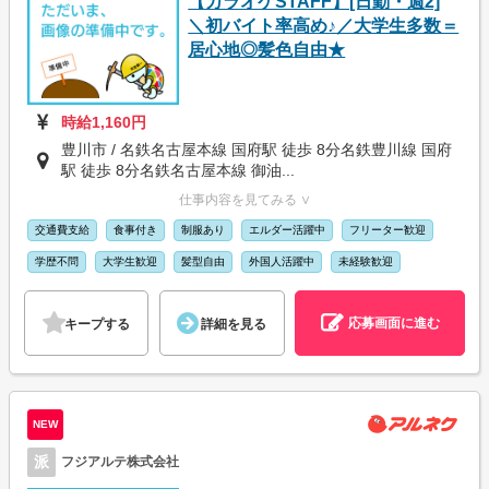
【カラオケSTAFF】[日勤・週2]
＼初バイト率高め♪／大学生多数＝
居心地◎髪色自由★
時給1,160円
豊川市 / 名鉄名古屋本線 国府駅 徒歩 8分名鉄豊川線 国府
駅 徒歩 8分名鉄名古屋本線 御油...
仕事内容を見てみる ∨
交通費支給
食事付き
制服あり
エルダー活躍中
フリーター歓迎
学歴不問
大学生歓迎
髪型自由
外国人活躍中
未経験歓迎
応募画面に進む
キープする
詳細を見る
NEW
派
フジアルテ株式会社