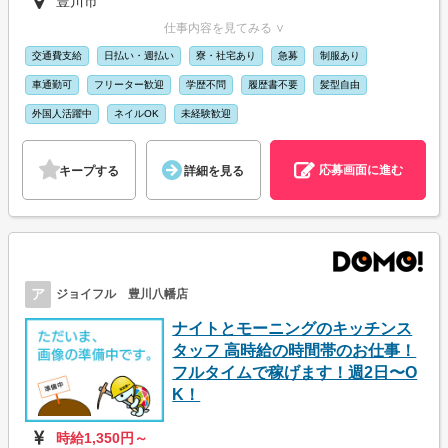
豊川市
仕事内容を見てみる ∨
交通費支給
日払い・週払い
寮・社宅あり
急募
制服あり
車通勤可
フリーター歓迎
学歴不問
履歴書不要
髪型自由
外国人活躍中
ネイルOK
未経験歓迎
応募画面に進む
キープする
詳細を見る
ア
ジョイフル 豊川八幡店
ナイトとモーニングのキッチンス
タッフ 高時給の時間帯のお仕事！
フルタイムで稼げます！週2日〜O
K！
時給1,350円～