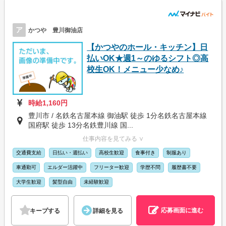
ア
かつや 豊川御油店
【かつやのホール・キッチン】日
払いOK★週1～のゆるシフト◎高
校生OK！メニュー少なめ♪
時給1,160円
豊川市 / 名鉄名古屋本線 御油駅 徒歩 1分名鉄名古屋本線
国府駅 徒歩 13分名鉄豊川線 国...
仕事内容を見てみる ∨
交通費支給
日払い・週払い
高校生歓迎
食事付き
制服あり
車通勤可
エルダー活躍中
フリーター歓迎
学歴不問
履歴書不要
大学生歓迎
髪型自由
未経験歓迎
応募画面に進む
キープする
詳細を見る