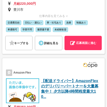
月給220,000円
豊川市
仕事内容を見てみる ∨
交通費支給
日払い・週払い
寮・社宅あり
急募
制服あり
車通勤可
学歴不問
履歴書不要
未経験歓迎
応募画面に進む
キープする
詳細を見る
委
Amazon Flex
【配送ドライバー】AmazonFlex
のデリバリーパートナーを大量募
集中！ 夕方以降4時間程度最大1
0...