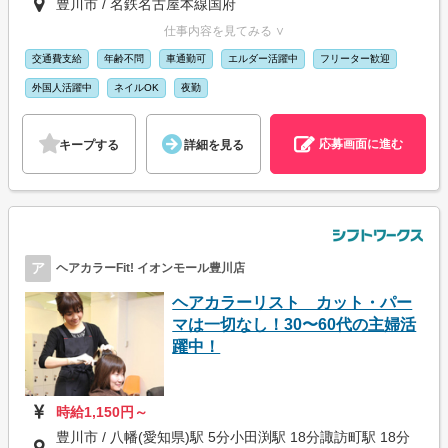
豊川市 / 名鉄名古屋本線国府
仕事内容を見てみる ∨
交通費支給
年齢不問
車通勤可
エルダー活躍中
フリーター歓迎
外国人活躍中
ネイルOK
夜勤
応募画面に進む
キープする
詳細を見る
ア
ヘアカラーFit! イオンモール豊川店
ヘアカラーリスト カット・パー
マは一切なし！30〜60代の主婦活
躍中！
時給1,150円～
豊川市 / 八幡(愛知県)駅 5分小田渕駅 18分諏訪町駅 18分