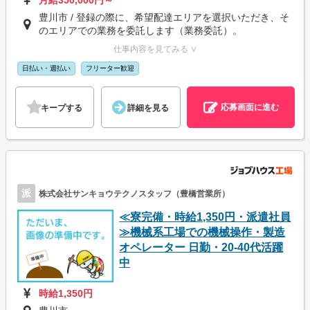
月給350,000円～
豊川市 / 登録の際に、希望配達エリアを選択いただき、そ
のエリアでの業務を委託します（業務委託）。
仕事内容を見てみる ∨
日払い・週払い
フリーター歓迎
応募画面に進む
キープする
詳細を見る
派
株式会社サンキョウテクノスタッフ（豊橋営業所）
≪寮完備・時給1,350円・派遣社員
≫機械系工場での機械操作・製造
オペレーター 日勤・20-40代活躍
中
時給1,350円