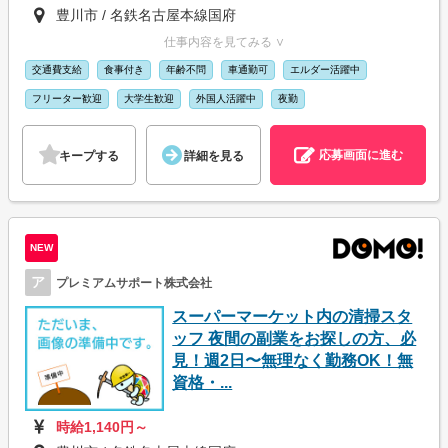
豊川市 / 名鉄名古屋本線国府
仕事内容を見てみる ∨
交通費支給
食事付き
年齢不問
車通勤可
エルダー活躍中
フリーター歓迎
大学生歓迎
外国人活躍中
夜勤
応募画面に進む
キープする
詳細を見る
NEW
ア
プレミアムサポート株式会社
スーパーマーケット内の清掃スタ
ッフ 夜間の副業をお探しの方、必
見！週2日〜無理なく勤務OK！無
資格・...
時給1,140円～