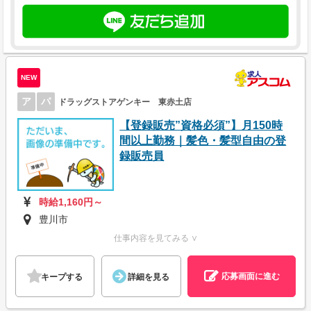
NEW
ア
パ
ドラッグストアゲンキー 東赤土店
【登録販売”資格必須”】月150時
間以上勤務｜髪色・髪型自由の登
録販売員
時給1,160円～
豊川市
仕事内容を見てみる ∨
応募画面に進む
キープする
詳細を見る