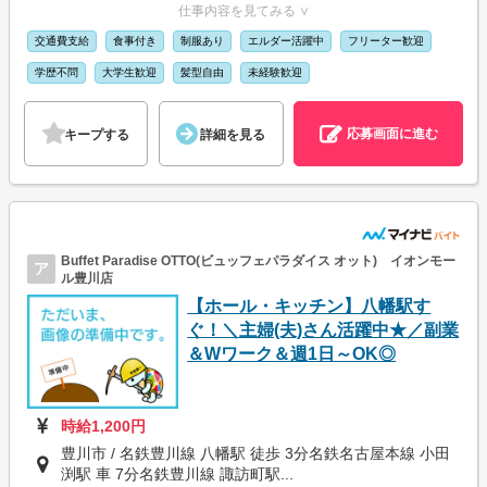
仕事内容を見てみる ∨
交通費支給
食事付き
制服あり
エルダー活躍中
フリーター歓迎
学歴不問
大学生歓迎
髪型自由
未経験歓迎
応募画面に進む
キープする
詳細を見る
Buffet Paradise OTTO(ビュッフェパラダイス オット) イオンモー
ア
ル豊川店
【ホール・キッチン】八幡駅す
ぐ！＼主婦(夫)さん活躍中★／副業
＆Wワーク＆週1日～OK◎
時給1,200円
豊川市 / 名鉄豊川線 八幡駅 徒歩 3分名鉄名古屋本線 小田
渕駅 車 7分名鉄豊川線 諏訪町駅...