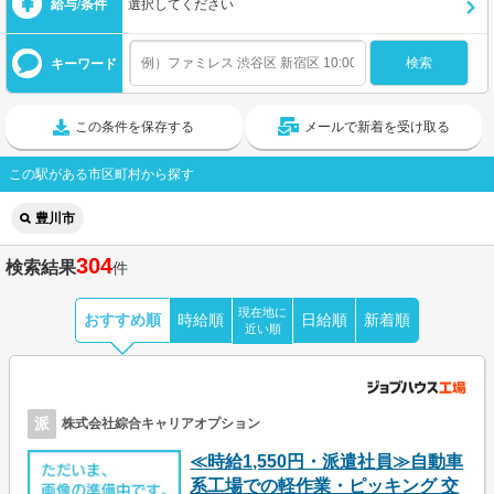
給与/条件
選択してください
キーワード
この条件を保存する
メールで新着を受け取る
この駅がある市区町村から探す
豊川市
304
検索結果
件
現在地に
おすすめ順
時給順
日給順
新着順
近い順
派
株式会社綜合キャリアオプション
≪時給1,550円・派遣社員≫自動車
系工場での軽作業・ピッキング 交