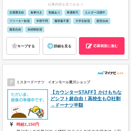
仕事内容を見てみる ∨
交通費支給
食事付き
制服あり
車通勤可
エルダー活躍中
フリーター歓迎
学歴不問
履歴書不要
大学生歓迎
髪型自由
服装自由
未経験歓迎
応募画面に進む
キープする
詳細を見る
ア
ミスタードーナツ イオンモール豊川ショップ
【カウンターSTAFF】かけもちな
どシフト超自由！高校生も◎社割
→ドーナツ半額
時給1,150円