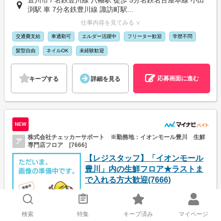
渕駅 車 7分名鉄豊川線 諏訪町駅...
仕事内容を見てみる ∨
交通費支給
車通勤可
エルダー活躍中
フリーター歓迎
学歴不問
髪型自由
ネイルOK
未経験歓迎
応募画面に進む
キープする
詳細を見る
NEW
株式会社チェッカーサポート ※勤務地：イオンモール豊川 生鮮
ア
専門店フロア [7666]
【レジスタッフ】「イオンモール
豊川」内の生鮮フロア★ラストま
で入れる方大歓迎(7666)
時給1,300円
検索
特集
キープ済み
マイページ