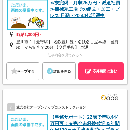
≪寮完備・月収25万円・派遣社員
≫機械系工場での組立・加工・プ
レス 日勤・20-40代活躍中
時給1,300円～
豊川市 / 【最寄駅】 名鉄豊川線・名鉄名古屋本線「国府
駅」から徒歩で20分 【交通手段】 車通...
仕事内容を見てみる ∨
応募画面に進む
キープする
詳細を見る
ア
株式会社オープンアップコンストラクション
【事務サポート】22歳で年収444
万円可！★完全未経験歓迎＆年間
休日120日★手当多数◎ ＜プライ