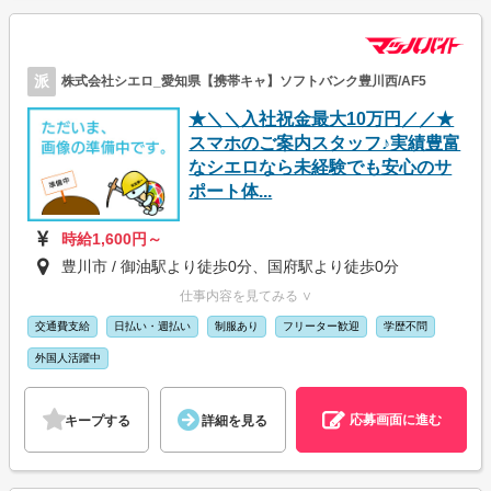
派
株式会社シエロ_愛知県【携帯キャ】ソフトバンク豊川西/AF5
★＼＼入社祝金最大10万円／／★
スマホのご案内スタッフ♪実績豊富
なシエロなら未経験でも安心のサ
ポート体...
時給1,600円～
豊川市 / 御油駅より徒歩0分、国府駅より徒歩0分
仕事内容を見てみる ∨
交通費支給
日払い・週払い
制服あり
フリーター歓迎
学歴不問
外国人活躍中
応募画面に進む
キープする
詳細を見る