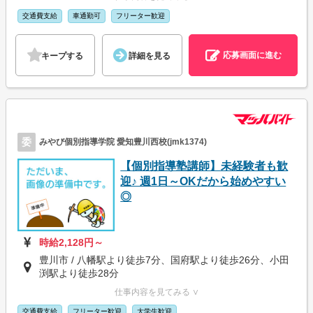
交通費支給
車通勤可
フリーター歓迎
応募画面に進む
キープする
詳細を見る
委
みやび個別指導学院 愛知豊川西校(jmk1374)
【個別指導塾講師】未経験者も歓
迎♪ 週1日～OKだから始めやすい
◎
時給2,128円～
豊川市 / 八幡駅より徒歩7分、国府駅より徒歩26分、小田
渕駅より徒歩28分
仕事内容を見てみる ∨
交通費支給
フリーター歓迎
大学生歓迎