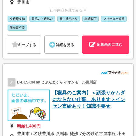
豊川市
仕事内容を見てみる ∨
交通費支給
日払い・週払い
寮・社宅あり
車通勤可
フリーター歓迎
履歴書不要
応募画面に進む
キープする
詳細を見る
ア
B-DESIGN by じぶんまくら イオンモール豊川店
【寝具のご案内】＜頑張りがムダ
にならない仕事、あります＞イン
セン支給あり！知識不要★
時給1,400円
豊川市 / 名鉄豊川線 八幡駅 徒歩 7分名鉄名古屋本線 小田