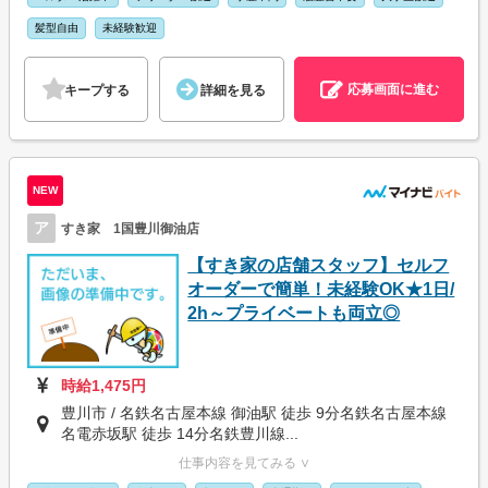
髪型自由
未経験歓迎
応募画面に進む
キープする
詳細を見る
NEW
ア
すき家 1国豊川御油店
【すき家の店舗スタッフ】セルフ
オーダーで簡単！未経験OK★1日/
2h～プライベートも両立◎
時給1,475円
豊川市 / 名鉄名古屋本線 御油駅 徒歩 9分名鉄名古屋本線
名電赤坂駅 徒歩 14分名鉄豊川線...
仕事内容を見てみる ∨