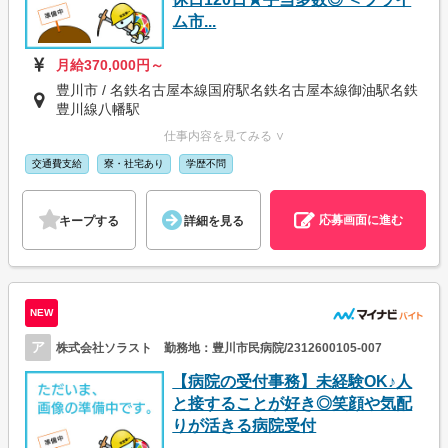
ム市...
月給370,000円～
豊川市 / 名鉄名古屋本線国府駅名鉄名古屋本線御油駅名鉄
豊川線八幡駅
仕事内容を見てみる ∨
交通費支給
寮・社宅あり
学歴不問
応募画面に進む
キープする
詳細を見る
NEW
ア
株式会社ソラスト 勤務地：豊川市民病院/2312600105-007
【病院の受付事務】未経験OK♪人
と接することが好き◎笑顔や気配
りが活きる病院受付