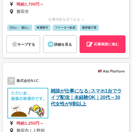
時給1,700円～
磐田市
仕事内容を見てみる ∨
日払い・週払い
車通勤可
フリーター歓迎
履歴書不要
応募画面に進む
キープする
詳細を見る
ア
株式会社N.I.C
雑談が仕事になる♪スマホ1台でラ
イブ配信｜未経験OK｜20代～30
代女性が9割以上
時給1,250円～
磐田市 / 上野部