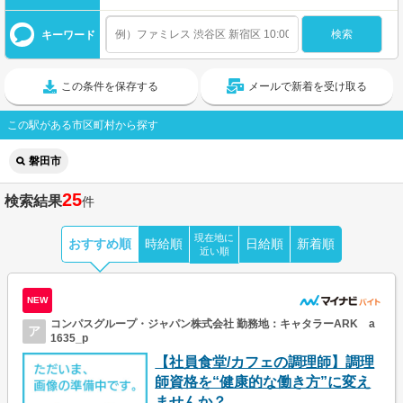
キーワード
この条件を保存する
メールで新着を受け取る
この駅がある市区町村から探す
磐田市
25
検索結果
件
現在地に
おすすめ順
時給順
日給順
新着順
近い順
NEW
コンパスグループ・ジャパン株式会社 勤務地：キャタラーARK a
ア
1635_p
【社員食堂/カフェの調理師】調理
師資格を“健康的な働き方”に変え
ませんか？