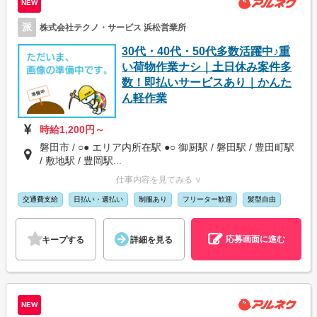
NEW
派
株式会社テクノ・サービス 浜松営業所
30代・40代・50代多数活躍中♪重
い荷物作業ナシ｜土日休み案件多
数！即払いサービスあり｜かんた
ん軽作業
時給1,200円～
磐田市 / ○● エリア内所在駅 ●○ 御厨駅 / 磐田駅 / 豊田町駅
/ 敷地駅 / 豊岡駅...
仕事内容を見てみる ∨
交通費支給
日払い・週払い
制服あり
フリーター歓迎
髪型自由
応募画面に進む
キープする
詳細を見る
NEW