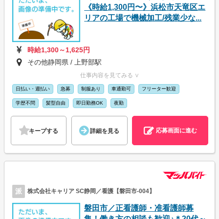
《時給1,300円〜》浜松市天竜区エ
リアの工場で機械加工/残業少な...
時給1,300～1,625円
その他静岡県 / 上野部駅
仕事内容を見てみる ∨
日払い・週払い
急募
制服あり
車通勤可
フリーター歓迎
学歴不問
髪型自由
即日勤務OK
夜勤
応募画面に進む
キープする
詳細を見る
派
株式会社キャリア SC静岡／看護【磐田市-004】
磐田市／正看護師・准看護師募
集！働き方の相談も歓迎♪＊20代～