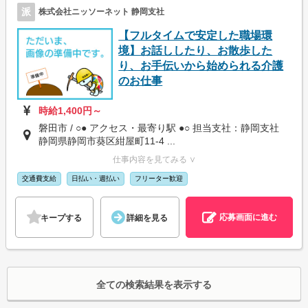
派
株式会社ニッソーネット 静岡支社
【フルタイムで安定した職場環
境】お話ししたり、お散歩した
り、お手伝いから始められる介護
のお仕事
時給1,400円～
磐田市 / ○● アクセス・最寄り駅 ●○ 担当支社：静岡支社
静岡県静岡市葵区紺屋町11-4 ...
仕事内容を見てみる ∨
交通費支給
日払い・週払い
フリーター歓迎
応募画面に進む
キープする
詳細を見る
全ての検索結果を表示する