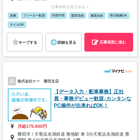
仕事内容を見てみる ∨
急募
フリーター歓迎
学歴不問
髪型自由
服装自由
即日勤務OK
ネイルOK
応募画面に進む
キープする
詳細を見る
正
株式会社ケー 磐田支店
【データ入力・配車事務】正社
員・事務デビュー歓迎♪カンタンな
PC操作が出来ればOK！
月給175,600円
磐田市 / 天竜浜名湖鉄道 敷地駅 車 3分天竜浜名湖鉄道 豊
岡駅 車 5分天竜浜名湖鉄道 上野...