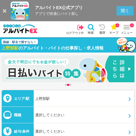
アルバイトEX公式アプリ
開く
アプリで快適にバイト探し
0
0
検索
履歴
キープ
メニュー
ログアウト中
路線・駅名で探すなら！
上野部駅
のアルバイト・バイトの仕事探し・求人情報
エリア/駅
上野部駅
職種
選択してください
給与/条件
選択してください