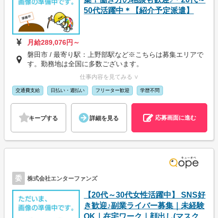
50代活躍中＊【紹介予定派遣】
月給289,076円～
磐田市 / 最寄り駅：上野部駅など※こちらは募集エリアで
す。勤務地は全国に多数ございます。
仕事内容を見てみる ∨
交通費支給
日払い・週払い
フリーター歓迎
学歴不問
応募画面に進む
キープする
詳細を見る
委
株式会社エンターファンズ
【20代～30代女性活躍中】 SNS好
き歓迎♪副業ライバー募集｜未経験
OK｜在宅ワーク｜顔出し(マスク...