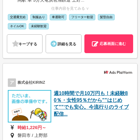
仕事内容を見てみる ∨
交通費支給
制服あり
車通勤可
フリーター歓迎
髪型自由
ネイルOK
未経験歓迎
応募画面に進む
キープする
詳細を見る
ア
株式会社KIRINZ
週10時間で月10万円も！未経験8
0％・女性95％だから""はじめ
て""でも安心。今流行りのライブ
配信...
時給1,226円～
磐田市 / 上野部