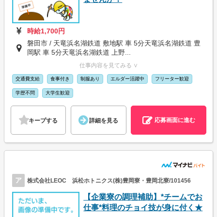
時給1,700円
磐田市 / 天竜浜名湖鉄道 敷地駅 車 5分天竜浜名湖鉄道 豊
岡駅 車 5分天竜浜名湖鉄道 上野...
仕事内容を見てみる ∨
交通費支給
食事付き
制服あり
エルダー活躍中
フリーター歓迎
学歴不問
大学生歓迎
応募画面に進む
キープする
詳細を見る
ア
株式会社LEOC 浜松ホトニクス(株)豊岡寮・豊岡北寮/101456
【企業寮の調理補助】*チームでお
仕事*料理のチョイ技が身に付く★