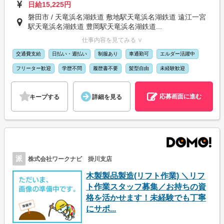
日給15,225円
磐田市 / 天竜浜名湖鉄道 敷地駅天竜浜名湖鉄道 遠江一宮
駅天竜浜名湖鉄道 豊岡駅天竜浜名湖鉄道...
仕事内容を見てみる ∨
交通費支給
日払い・週払い
制服あり
車通勤可
エルダー活躍中
フリーター歓迎
学歴不問
履歴書不要
髪型自由
未経験歓迎
応募画面に進む
キープする
詳細を見る
派
株式会社ワークナビ 掛川支店
木製製品製造(リフト作業) ＼リフ
ト作業スタッフ募集／お持ちの資
格を活かせます！未経験でも丁寧
にサポ...