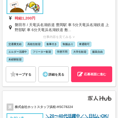
時給1,200円
磐田市 / 天竜浜名湖鉄道 豊岡駅 車 5分天竜浜名湖鉄道 上
野部駅 車 6分天竜浜名湖鉄道 敷...
仕事内容を見てみる ∨
交通費支給
高校生歓迎
食事付き
制服あり
車通勤可
エルダー活躍中
フリーター歓迎
学歴不問
大学生歓迎
服装自由
未経験歓迎
応募画面に進む
キープする
詳細を見る
派
株式会社ホットスタッフ浜松-HSC78224
＼20〜40代活躍中／＼日払いOK/