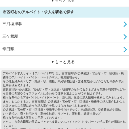
▼もっと見る
市区町村のアルバイト・求人を駅名で探す
三河塩津駅
三ケ根駅
幸田駅
▼もっと見る
アルバイト求人サイト【アルバイトEX】は、吉良吉田駅×公共施設・官公庁・市・区役所・税
務署のアルバイト・バイト・パートの求人、募集情報から、
その他お好みのエリア・路線・駅、職種、未経験者歓迎・交通費支給などのこだわり条件でお
仕事を検索できます。
吉良吉田駅×公共施設・官公庁・市・区役所・税務署のなかでもさまざまな業態や時間帯などか
ら自分の希望やライフスタイルに合わせて仕事を選ぶことができるはずです。
様々な条件からアルバイト[バイト]やパート、正社員、派遣の求人情報を検索してみましょう。
また、もしかすると、吉良吉田駅×公共施設・官公庁・市・区役所・税務署の求人案件以外にも
お客さまのご希望に合った求人案件を見つけられるかもしれません。
公共施設・官公庁・市・区役所・税務署の条件だけでなく、未経験歓迎、交通費支給や日払
い・週払い、寮・社宅あり、高校生歓迎、リゾート、正社員、派遣社員など
様々な条件の求人案件をご用意しております。
さらに、吉良吉田駅の周辺エリアでも多数のアルバイト[バイト]やパートの求人案件が掲載され
ています。