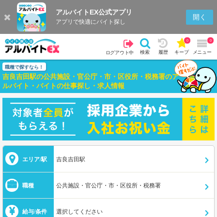
アルバイトEX公式アプリ
開く
アプリで快適にバイト探し
0
0
検索
履歴
キープ
メニュー
ログアウト中
職種で探すなら！
吉良吉田駅の公共施設・官公庁・市・区役所・税務署のア
ルバイト・バイトの仕事探し・求人情報
エリア/駅
吉良吉田駅
職種
公共施設・官公庁・市・区役所・税務署
給与/条件
選択してください