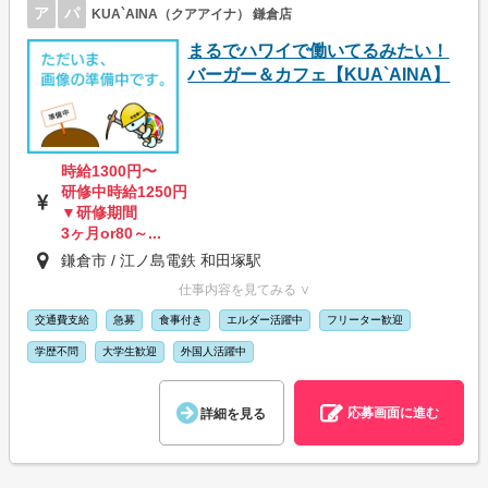
ア
パ
KUA`AINA（クアアイナ） 鎌倉店
まるでハワイで働いてるみたい！
バーガー＆カフェ【KUA`AINA】
時給1300円〜
研修中時給1250円
▼研修期間
3ヶ月or80～...
鎌倉市 / 江ノ島電鉄 和田塚駅
仕事内容を見てみる ∨
交通費支給
急募
食事付き
エルダー活躍中
フリーター歓迎
学歴不問
大学生歓迎
外国人活躍中
応募画面に進む
詳細を見る