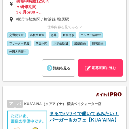
研修中時給1250円
▼研修期間
3ヶ月or80～...
横浜市都筑区 / 横浜線 鴨居駅
仕事内容を見てみる ∨
交通費支給
高校生歓迎
急募
食事付き
エルダー活躍中
フリーター歓迎
学歴不問
大学生歓迎
髪型自由
服装自由
外国人活躍中
応募画面に進む
詳細を見る
ア
パ
KUA`AINA（クアアイナ） 横浜ベイクォーター店
まるでハワイで働いてるみたい！
バーガー＆カフェ【KUA`AINA】