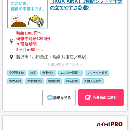
【KUA`AINA】1週間シフトで予定
の立てやすさ◎週2
時給1300円〜
研修中時給1250円
▼研修期間
3ヶ月or80～...
藤沢市 / 小田急江ノ島線 片瀬江ノ島駅
仕事内容を見てみる ∨
交通費支給
急募
食事付き
エルダー活躍中
フリーター歓迎
学歴不問
大学生歓迎
髪型自由
服装自由
外国人活躍中
応募画面に進む
詳細を見る