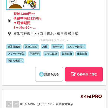
時給1300円〜
研修中時給1250円
▼研修期間
3ヶ月or80～...
横浜市神奈川区 / 京浜東北・根岸線 横浜駅
仕事内容を見てみる ∨
交通費支給
高校生歓迎
急募
食事付き
エルダー活躍中
フリーター歓迎
学歴不問
大学生歓迎
髪型自由
服装自由
外国人活躍中
応募画面に進む
詳細を見る
ア
パ
KUA`AINA（クアアイナ） 渋谷宮益坂店