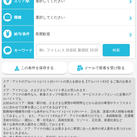
エリア/駅
選択してください
職種
選択してください
給与/条件
長期歓迎
キーワード
この条件を保存する
メールで新着を受け取る
クア・アイナのアルバイト[バイト]やパートの求人を探せる【アルバイトEX】をご覧のお客さ
ま
クア・アイナには、さまざまなアルバイト求人が見られます。
クア・アイナの条件なら、飲食スタッフや販売スタッフ、サービススタッフといった定番のア
ルバイトでも、
お好みのエリア・路線・駅の他、さまざまな業態や時間帯などから自分の希望やライフスタイ
ルに合わせて仕事を選ぶことができるはずです。
勤務地や職種等の様々な条件からアルバイト[バイト]やパート、正社員、派遣の求人情報を検索
してみましょう。 また、アルバイトEXはクア・アイナの条件だけでなく、未経験歓迎、交通費
支給や日払い・週払い、寮・社宅あり、高校生歓迎、リゾート、正社員、派遣社員など
様々な条件の求人案件をご用意しております。
もしかすると、クア・アイナの他にもお客さまのご希望に合った条件の求人案件を見つけられ
るかもしれません。