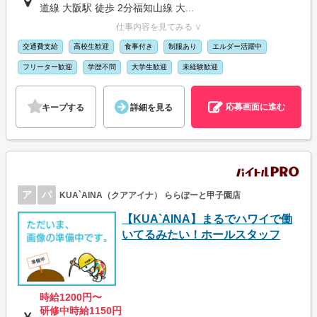
道線 大阪駅 徒歩 2分福知山線 大...
仕事内容を見てみる ∨
交通費支給
高校生歓迎
食事付き
制服あり
エルダー活躍中
フリーター歓迎
学歴不問
大学生歓迎
未経験歓迎
応募画面に進む
キープする
詳細を見る
ア
パ
KUA`AINA（クアアイナ） ららぽーと甲子園店
【KUA`AINA】まるでハワイで働
いてるみたい！ホールスタッフ
時給1200円〜
研修中時給1150円