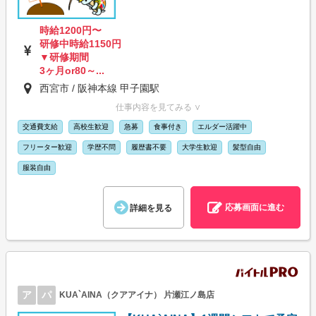
時給1200円〜
研修中時給1150円
▼研修期間
3ヶ月or80～...
西宮市 / 阪神本線 甲子園駅
仕事内容を見てみる ∨
交通費支給
高校生歓迎
急募
食事付き
エルダー活躍中
フリーター歓迎
学歴不問
履歴書不要
大学生歓迎
髪型自由
服装自由
応募画面に進む
詳細を見る
ア
パ
KUA`AINA（クアアイナ） 片瀬江ノ島店