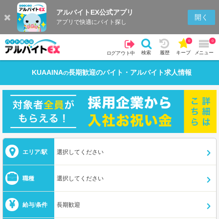
アルバイトEX公式アプリ
開く
アプリで快適にバイト探し
0
0
検索
履歴
キープ
メニュー
ログアウト中
KUAAINA
長期歓迎
のバイト・アルバイト求人情報
の
エリア/駅
選択してください
職種
選択してください
給与/条件
長期歓迎