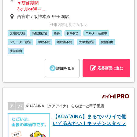
▼研修期間
3ヶ月or80～...
西宮市 / 阪神本線 甲子園駅
仕事内容を見てみる ∨
交通費支給
高校生歓迎
急募
食事付き
エルダー活躍中
フリーター歓迎
学歴不問
履歴書不要
大学生歓迎
髪型自由
服装自由
応募画面に進む
詳細を見る
ア
パ
KUA`AINA（クアアイナ） ららぽーと甲子園店
【KUA`AINA】まるでハワイで働
いてるみたい！キッチンスタッフ