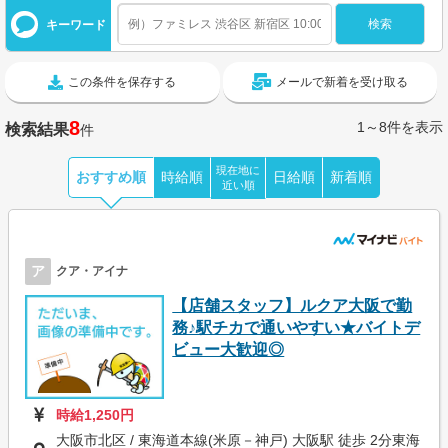
キーワード
この条件を保存する
メールで新着を受け取る
8
1～8件を表示
検索結果
件
現在地に
おすすめ順
時給順
日給順
新着順
近い順
ア
クア・アイナ
【店舗スタッフ】ルクア大阪で勤
務♪駅チカで通いやすい★バイトデ
ビュー大歓迎◎
時給1,250円
大阪市北区 / 東海道本線(米原－神戸) 大阪駅 徒歩 2分東海