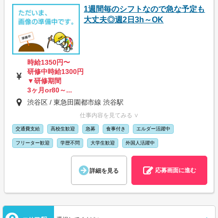
1週間毎のシフトなので急な予定も
大丈夫◎週2日3h～OK
時給1350円〜
研修中時給1300円
▼研修期間
3ヶ月or80～...
渋谷区 / 東急田園都市線 渋谷駅
仕事内容を見てみる ∨
交通費支給
高校生歓迎
急募
食事付き
エルダー活躍中
フリーター歓迎
学歴不問
大学生歓迎
外国人活躍中
応募画面に進む
詳細を見る