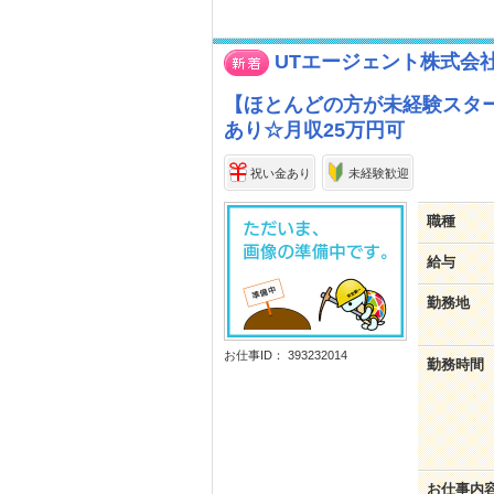
UTエージェント株式会
【ほとんどの方が未経験スタ
あり☆月収25万円可
祝い金あり
未経験歓迎
職種
給与
勤務地
お仕事ID： 393232014
勤務時間
お仕事内