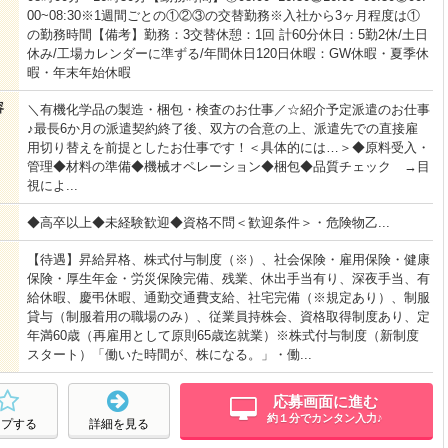
00~08:30※1週間ごとの①②③の交替勤務※入社から3ヶ月程度は①
の勤務時間【備考】勤務：3交替休憩：1回 計60分休日：5勤2休/土日
休み/工場カレンダーに準ずる/年間休日120日休暇：GW休暇・夏季休
暇・年末年始休暇
容
＼有機化学品の製造・梱包・検査のお仕事／☆紹介予定派遣のお仕事
♪最長6か月の派遣契約終了後、双方の合意の上、派遣先での直接雇
用切り替えを前提としたお仕事です！＜具体的には…＞◆原料受入・
管理◆材料の準備◆機械オペレーション◆梱包◆品質チェック →目
視によ...
◆高卒以上◆未経験歓迎◆資格不問＜歓迎条件＞・危険物乙...
【待遇】昇給昇格、株式付与制度（※）、社会保険・雇用保険・健康
保険・厚生年金・労災保険完備、残業、休出手当有り、深夜手当、有
給休暇、慶弔休暇、通勤交通費支給、社宅完備（※規定あり）、制服
貸与（制服着用の職場のみ）、従業員持株会、資格取得制度あり、定
年満60歳（再雇用として原則65歳迄就業）※株式付与制度（新制度
スタート）「働いた時間が、株になる。」・働...
応募画面に進む
約１分でカンタン入力♪
ープする
詳細を見る