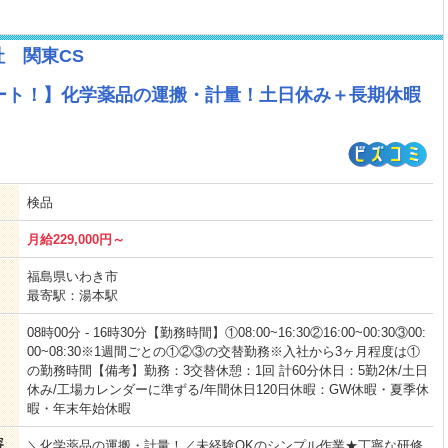
社 関東CS
ート！】化学薬品の運搬・計量！土日休み＋長期休暇
検品
月給229,000円～
福島県いわき市
最寄駅：湯本駅
08時00分 - 16時30分【勤務時間】①08:00~16:30②16:00~00:30③00:
00~08:30※1週間ごとの①②③の交替勤務※入社から3ヶ月程度は①
の勤務時間【備考】勤務：3交替休憩：1回 計60分休日：5勤2休/土日
休み/工場カレンダーに準ずる/年間休日120日休暇：GW休暇・夏季休
暇・年末年始休暇
容
＼化学薬品の運搬・計量！／未経験OKのシンプル作業★丁寧な研修