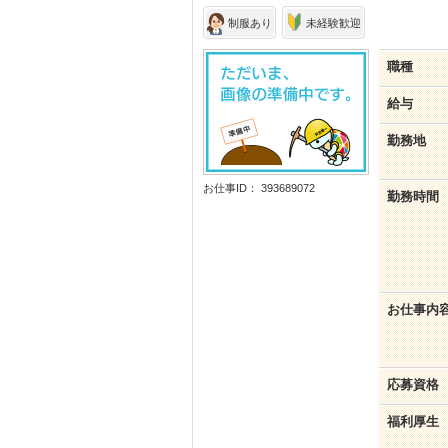
制服あり
未経験歓迎
職種
給与
勤務地
お仕事ID： 393689072
勤務時間
お仕事内
応募資格
福利厚生