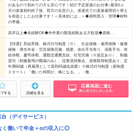
があるので初めての方も安心です！紹介予定派遣のお仕事♪最長6ヵ
月の派遣契約終了後、双方の合意の上、派遣先での直接雇用切り替え
を前提としたお仕事です！＜具体的には…＞◆原料受入・管理◆材料
の準備...
高卒以上◆未経験OK◆外作業の製造経験ある方歓迎◆資格...
【待遇】昇給昇格、株式付与制度（※）、社会保険・雇用保険・健康
保険・厚生年金・労災保険完備、残業、休出手当有り、深夜手当、有
給休暇、慶弔休暇、通勤交通費支給、社宅完備（※規定あり）、制服
貸与（制服着用の職場のみ）、従業員持株会、資格取得制度あり、定
年満60歳（再雇用として原則65歳迄就業）※株式付与制度（新制度
スタート）「働いた時間が、株になる。」・働...
応募画面に進む
約１分でカンタン入力♪
ープする
詳細を見る
葉台（デイサービス）
なく働いて年金＋αの収入に◎