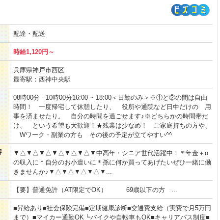
配達・配送
時給1,120円～
兵庫県神戸市西区
最寄駅：西神中央駅
08時00分 - 10時00分16:00 ~ 18:00＜日勤のみ＞※①と②の間は自由
時間！ 一度帰宅して休憩したり、 役所や通院など日中だけの 用
事を済ませたり。 自分の時間を過ごせます♪※どちらかの時間帯だ
け、 という希望も大歓迎！★残業は少なめ！ ご家庭持ちの方や、
Wワーク・副業の方も その後の予定が立てやすい^^
容
▼△▼△▼△▼△▼△▼△▼中高年・シニア世代活躍中！＊年金＋α
の収入に＊自分のお小遣いに＊孫に何か買ってあげたいぜひ一緒に働
きませんか♪▼△▼△▼△▼△▼...
【要】普通免許（AT限定でOK） 69歳以下の方 ...
■昇給あり■社会保険完備■定期健康診断■交通費支給（実費で月5万円
まで）■マイカー通勤OK┗バイクや自転車もOK■キャリアパス制度■