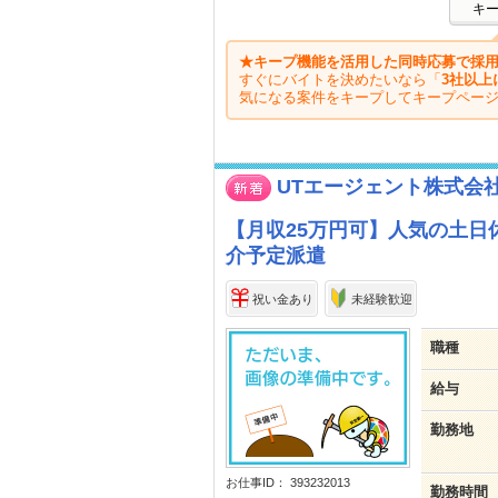
キ
★キープ機能を活用した同時応募で採用
すぐにバイトを決めたいなら「
3社以上
気になる案件をキープしてキープペー
UTエージェント株式会
【月収25万円可】人気の土日
介予定派遣
祝い金あり
未経験歓迎
職種
給与
勤務地
お仕事ID： 393232013
勤務時間