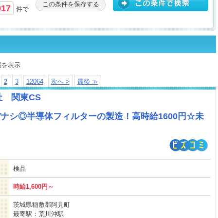
この条件を保存する
917
件で
報を表示
2
3
12064
次へ >
最後 ≫
社 関東CS
ぼナシ◎半導体フィルターの製造！高時給1600円☆未
検品
時給1,600円～
茨城県稲敷郡阿見町
最寄駅：荒川沖駅