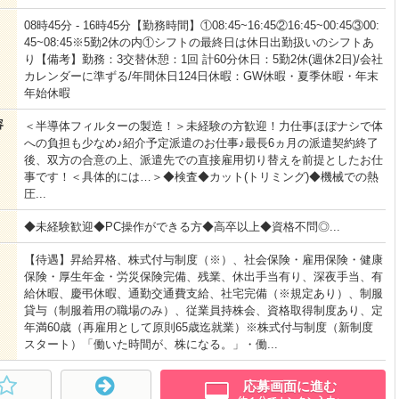
08時45分 - 16時45分【勤務時間】①08:45~16:45②16:45~00:45③00:
45~08:45※5勤2休の内①シフトの最終日は休日出勤扱いのシフトあ
り【備考】勤務：3交替休憩：1回 計60分休日：5勤2休(週休2日)/会社
カレンダーに準ずる/年間休日124日休暇：GW休暇・夏季休暇・年末
年始休暇
容
＜半導体フィルターの製造！＞未経験の方歓迎！力仕事ほぼナシで体
への負担も少なめ♪紹介予定派遣のお仕事♪最長6ヵ月の派遣契約終了
後、双方の合意の上、派遣先での直接雇用切り替えを前提としたお仕
事です！＜具体的には…＞◆検査◆カット(トリミング)◆機械での熱
圧...
◆未経験歓迎◆PC操作ができる方◆高卒以上◆資格不問◎...
【待遇】昇給昇格、株式付与制度（※）、社会保険・雇用保険・健康
保険・厚生年金・労災保険完備、残業、休出手当有り、深夜手当、有
給休暇、慶弔休暇、通勤交通費支給、社宅完備（※規定あり）、制服
貸与（制服着用の職場のみ）、従業員持株会、資格取得制度あり、定
年満60歳（再雇用として原則65歳迄就業）※株式付与制度（新制度
スタート）「働いた時間が、株になる。」・働...
応募画面に進む