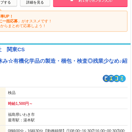
約１分でカンタン入力♪
ープする
詳細を見る
率UP！
に一括応募
」がオススメです！
ジからまとめて応募しよう！
社 関東CS
休み☆有機化学品の製造・梱包・検査◎残業少なめ♪紹
検品
時給1,500円～
福島県いわき市
最寄駅：湯本駅
08時00分 - 16時30分【勤務時間】①08:00~16:30②16:00~00:30③00: