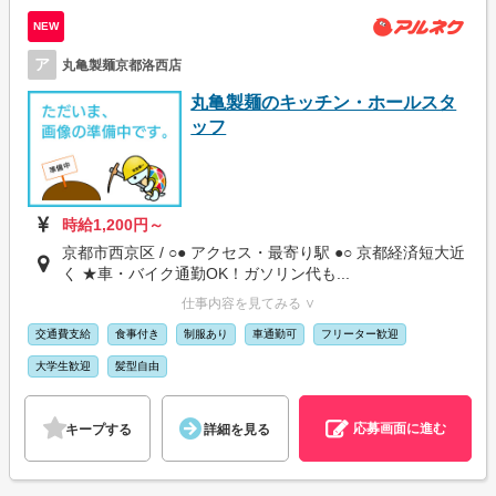
NEW
ア
丸亀製麺京都洛西店
丸亀製麺のキッチン・ホールスタ
ッフ
時給1,200円～
京都市西京区 / ○● アクセス・最寄り駅 ●○ 京都経済短大近
く ★車・バイク通勤OK！ガソリン代も...
仕事内容を見てみる ∨
交通費支給
食事付き
制服あり
車通勤可
フリーター歓迎
大学生歓迎
髪型自由
応募画面に進む
キープする
詳細を見る