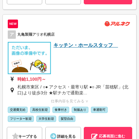
NEW
ア
丸亀製麺アリオ札幌店
キッチン・ホールスタッフ
時給1,100円～
札幌市東区 / ○● アクセス・最寄り駅 ●○ JR「苗穂駅」(北
口)より徒歩3分 ★駅チカで通勤楽...
仕事内容を見てみる ∨
交通費支給
高校生歓迎
食事付き
制服あり
車通勤可
フリーター歓迎
大学生歓迎
髪型自由
応募画面に進む
キープする
詳細を見る