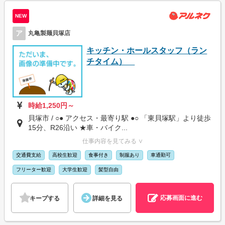
NEW
ア
丸亀製麺貝塚店
キッチン・ホールスタッフ（ラン
チタイム）
時給1,250円～
貝塚市 / ○● アクセス・最寄り駅 ●○ 「東貝塚駅」より徒歩
15分、R26沿い ★車・バイク...
仕事内容を見てみる ∨
交通費支給
高校生歓迎
食事付き
制服あり
車通勤可
フリーター歓迎
大学生歓迎
髪型自由
応募画面に進む
キープする
詳細を見る