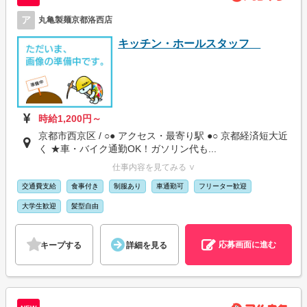
ア
丸亀製麺京都洛西店
キッチン・ホールスタッフ
時給1,200円～
京都市西京区 / ○● アクセス・最寄り駅 ●○ 京都経済短大近
く ★車・バイク通勤OK！ガソリン代も...
仕事内容を見てみる ∨
交通費支給
食事付き
制服あり
車通勤可
フリーター歓迎
大学生歓迎
髪型自由
応募画面に進む
キープする
詳細を見る