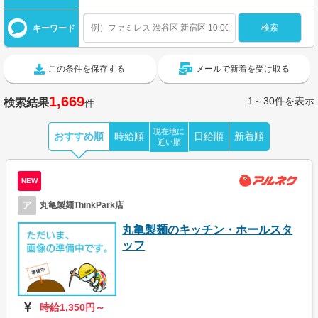
キーワード
この条件を保存する
メールで新着を受け取る
1,669
1～30件を表示
検索結果
件
現在地に
おすすめ順
時給順
日給順
新着順
近い順
NEW
ア
丸亀製麺ThinkPark店
丸亀製麺のキッチン・ホールスタ
ッフ
時給1,350円～