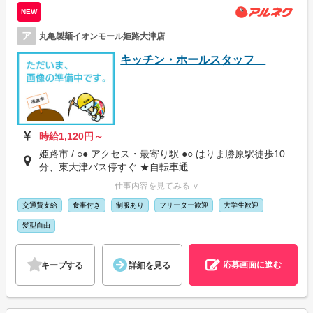
NEW
ア
丸亀製麺イオンモール姫路大津店
キッチン・ホールスタッフ
時給1,120円～
姫路市 / ○● アクセス・最寄り駅 ●○ はりま勝原駅徒歩10
分、東大津バス停すぐ ★自転車通...
仕事内容を見てみる ∨
交通費支給
食事付き
制服あり
フリーター歓迎
大学生歓迎
髪型自由
応募画面に進む
キープする
詳細を見る