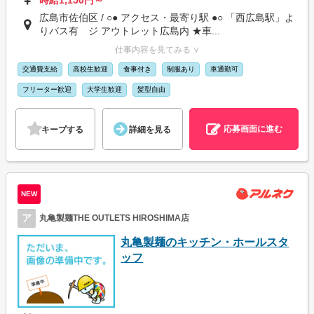
広島市佐伯区 / ○● アクセス・最寄り駅 ●○ 「西広島駅」よ
りバス有 ジ アウトレット広島内 ★車...
仕事内容を見てみる ∨
交通費支給
高校生歓迎
食事付き
制服あり
車通勤可
フリーター歓迎
大学生歓迎
髪型自由
応募画面に進む
キープする
詳細を見る
NEW
ア
丸亀製麺THE OUTLETS HIROSHIMA店
丸亀製麺のキッチン・ホールスタ
ッフ