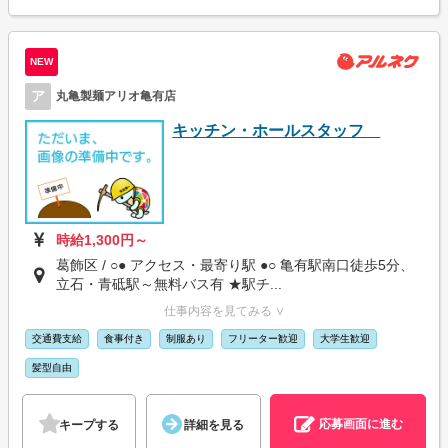
NEW
ア
丸亀製麺アリオ亀有店
キッチン・ホールスタッフ
時給1,300円～
葛飾区 / ○● アクセス・最寄り駅 ●○ 亀有駅南口徒歩5分、
立石・青砥駅～無料バス有 ★駅チ...
仕事内容を見てみる ∨
交通費支給
食事付き
制服あり
フリーター歓迎
大学生歓迎
髪型自由
応募画面に進む
キープする
詳細を見る