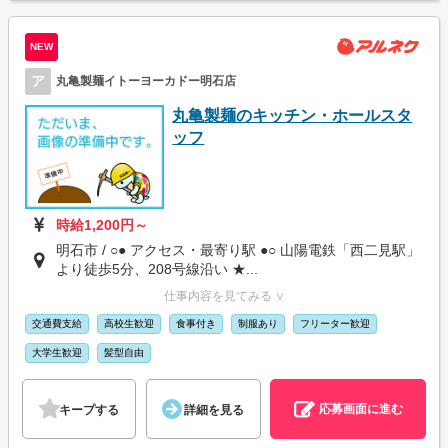
NEW
ア
丸亀製麺イトーヨーカドー明石店
丸亀製麺のキッチン・ホールスタ
ッフ
時給1,200円～
明石市 / ○● アクセス・最寄り駅 ●○ 山陽電鉄「西二見駅」
より徒歩5分、208号線沿い ★...
仕事内容を見てみる ∨
交通費支給
高校生歓迎
食事付き
制服あり
フリーター歓迎
大学生歓迎
髪型自由
応募画面に進む
キープする
詳細を見る