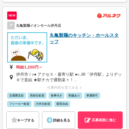
NEW
ア
丸亀製麺イオンモール伊丹店
丸亀製麺のキッチン・ホールスタ
ッフ
時給1,200円～
伊丹市 / ○● アクセス・最寄り駅 ●○ JR「伊丹駅」よりデッ
キで直結 ★駅チカで通勤楽々！...
仕事内容を見てみる ∨
交通費支給
高校生歓迎
食事付き
制服あり
車通勤可
フリーター歓迎
大学生歓迎
髪型自由
応募画面に進む
キープする
詳細を見る