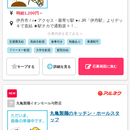
時給1,200円～
伊丹市 / ○● アクセス・最寄り駅 ●○ JR「伊丹駅」よりデッ
キで直結 ★駅チカで通勤楽々！...
仕事内容を見てみる ∨
交通費支給
高校生歓迎
食事付き
制服あり
車通勤可
フリーター歓迎
大学生歓迎
髪型自由
応募画面に進む
キープする
詳細を見る
NEW
ア
丸亀製麺イオンモール与野店
丸亀製麺のキッチン・ホールスタ
ッフ