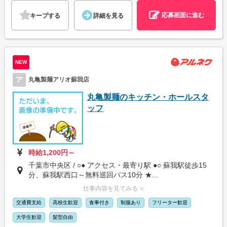
応募画面に進む
キープする
詳細を見る
NEW
ア
丸亀製麺アリオ蘇我店
丸亀製麺のキッチン・ホールスタ
ッフ
時給1,200円～
千葉市中央区 / ○● アクセス・最寄り駅 ●○ 蘇我駅徒歩15
分、蘇我駅西口～無料巡回バス10分 ★...
仕事内容を見てみる ∨
交通費支給
高校生歓迎
食事付き
制服あり
フリーター歓迎
大学生歓迎
髪型自由