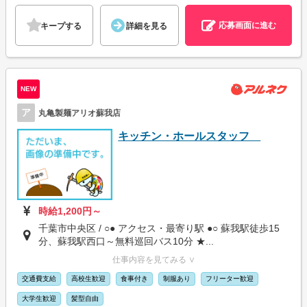
応募画面に進む
キープする
詳細を見る
NEW
ア
丸亀製麺アリオ蘇我店
キッチン・ホールスタッフ
時給1,200円～
千葉市中央区 / ○● アクセス・最寄り駅 ●○ 蘇我駅徒歩15
分、蘇我駅西口～無料巡回バス10分 ★...
仕事内容を見てみる ∨
交通費支給
高校生歓迎
食事付き
制服あり
フリーター歓迎
大学生歓迎
髪型自由