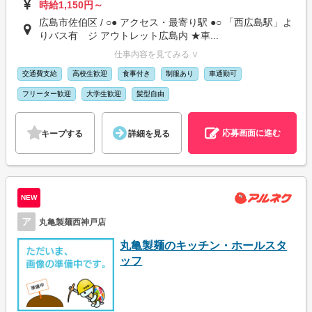
時給1,150円～
広島市佐伯区 / ○● アクセス・最寄り駅 ●○ 「西広島駅」よ
りバス有 ジ アウトレット広島内 ★車...
仕事内容を見てみる ∨
交通費支給
高校生歓迎
食事付き
制服あり
車通勤可
フリーター歓迎
大学生歓迎
髪型自由
応募画面に進む
キープする
詳細を見る
NEW
ア
丸亀製麺西神戸店
丸亀製麺のキッチン・ホールスタ
ッフ