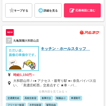
応募画面に進む
キープする
詳細を見る
NEW
ア
丸亀製麺大和郡山店
キッチン・ホールスタッフ
時給1,150円～
大和郡山市 / ○● アクセス・最寄り駅 ●○ 奈良バイパス沿
い、「美濃庄町西」交差点すぐ ★車・バ...
仕事内容を見てみる ∨
交通費支給
高校生歓迎
食事付き
制服あり
車通勤可
フリーター歓迎
大学生歓迎
髪型自由