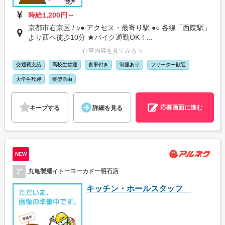
時給1,200円～
京都市右京区 / ○● アクセス・最寄り駅 ●○ 各線「西院駅」
より西へ徒歩10分 ★バイク通勤OK！...
仕事内容を見てみる ∨
交通費支給
高校生歓迎
食事付き
制服あり
フリーター歓迎
大学生歓迎
髪型自由
応募画面に進む
キープする
詳細を見る
NEW
ア
丸亀製麺イトーヨーカドー明石店
キッチン・ホールスタッフ