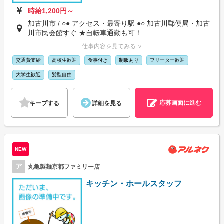
時給1,200円～
加古川市 / ○● アクセス・最寄り駅 ●○ 加古川郵便局・加古
川市民会館すぐ ★自転車通勤も可！...
仕事内容を見てみる ∨
交通費支給
高校生歓迎
食事付き
制服あり
フリーター歓迎
大学生歓迎
髪型自由
応募画面に進む
キープする
詳細を見る
NEW
ア
丸亀製麺京都ファミリー店
キッチン・ホールスタッフ