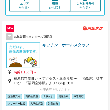
エリア
職種
こだわり条件
から探す
から探す
から探す
NEW
ア
丸亀製麺イオンモール福岡店
キッチン・ホールスタッフ
時給1,150円～
糟屋郡粕屋町 / ○● アクセス・最寄り駅 ●○ 「酒殿駅」徒歩
18分、「福岡空港駅」よりバス有 ★車...
仕事内容を見てみる ∨
交通費支給
高校生歓迎
食事付き
制服あり
車通勤可
フリーター歓迎
大学生歓迎
髪型自由