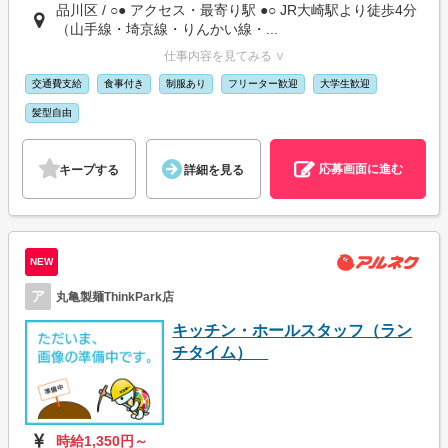
品川区 / ○● アクセス・最寄り駅 ●○ JR大崎駅より徒歩4分
（山手線・埼京線・りんかい線・...
仕事内容を見てみる ∨
交通費支給
食事付き
制服あり
フリーター歓迎
大学生歓迎
髪型自由
応募画面に進む
キープする
詳細を見る
NEW
ア
丸亀製麺ThinkPark店
キッチン・ホールスタッフ（ラン
チタイム）
時給1,350円～