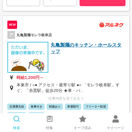
NEW
ア
丸亀製麺モレラ岐阜店
丸亀製麺のキッチン・ホールスタ
ッフ
時給1,200円～
本巣市 / ○● アクセス・最寄り駅 ●○ 「モレラ岐阜駅」す
ぐ、「糸貫駅」徒歩20分 ★車・バ...
仕事内容を見てみる ∨
交通費支給
食事付き
制服あり
車通勤可
フリーター歓迎
大学生歓迎
髪型自由
検索
特集
キープ済み
マイページ
応募画面に進む
キープする
詳細を見る