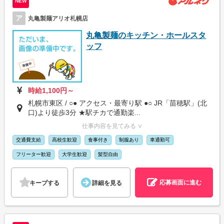
NEW
ア
丸亀製麺アリオ札幌店
丸亀製麺のキッチン・ホールスタ
ッフ
時給1,100円～
札幌市東区 / ○● アクセス・最寄り駅 ●○ JR「苗穂駅」(北
口)より徒歩3分 ★駅チカで通勤楽...
仕事内容を見てみる ∨
交通費支給
高校生歓迎
食事付き
制服あり
車通勤可
フリーター歓迎
大学生歓迎
髪型自由
応募画面に進む
キープする
詳細を見る