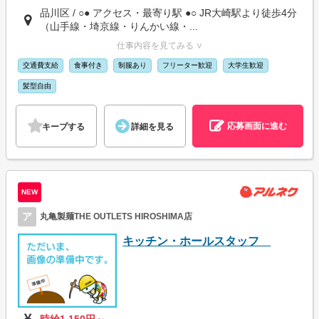
品川区 / ○● アクセス・最寄り駅 ●○ JR大崎駅より徒歩4分
（山手線・埼京線・りんかい線・...
仕事内容を見てみる ∨
交通費支給
食事付き
制服あり
フリーター歓迎
大学生歓迎
髪型自由
応募画面に進む
キープする
詳細を見る
NEW
ア
丸亀製麺THE OUTLETS HIROSHIMA店
キッチン・ホールスタッフ
時給1,150円～