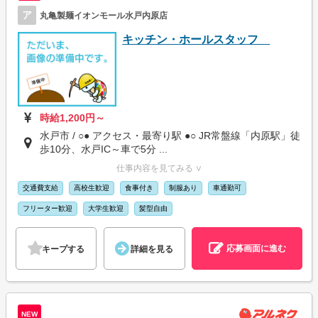
ア
丸亀製麺イオンモール水戸内原店
キッチン・ホールスタッフ
時給1,200円～
水戸市 / ○● アクセス・最寄り駅 ●○ JR常盤線「内原駅」徒
歩10分、水戸IC～車で5分 ...
仕事内容を見てみる ∨
交通費支給
高校生歓迎
食事付き
制服あり
車通勤可
フリーター歓迎
大学生歓迎
髪型自由
応募画面に進む
キープする
詳細を見る
NEW