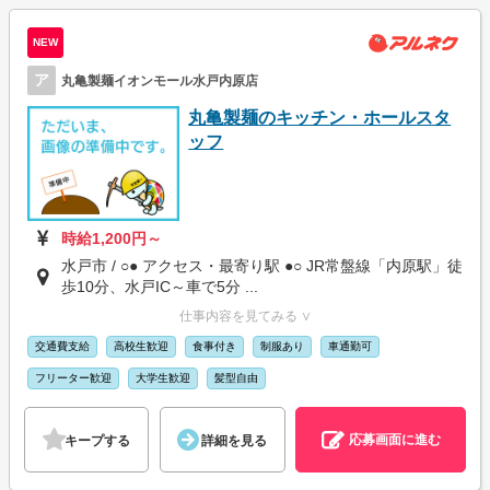
NEW
ア
丸亀製麺イオンモール水戸内原店
丸亀製麺のキッチン・ホールスタ
ッフ
時給1,200円～
水戸市 / ○● アクセス・最寄り駅 ●○ JR常盤線「内原駅」徒
歩10分、水戸IC～車で5分 ...
仕事内容を見てみる ∨
交通費支給
高校生歓迎
食事付き
制服あり
車通勤可
フリーター歓迎
大学生歓迎
髪型自由
応募画面に進む
キープする
詳細を見る