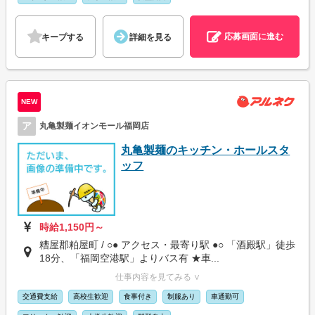
応募画面に進む
キープする
詳細を見る
NEW
ア
丸亀製麺イオンモール福岡店
丸亀製麺のキッチン・ホールスタ
ッフ
時給1,150円～
糟屋郡粕屋町 / ○● アクセス・最寄り駅 ●○ 「酒殿駅」徒歩
18分、「福岡空港駅」よりバス有 ★車...
仕事内容を見てみる ∨
交通費支給
高校生歓迎
食事付き
制服あり
車通勤可