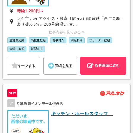
時給1,200円～
明石市 / ○● アクセス・最寄り駅 ●○ 山陽電鉄「西二見駅」
より徒歩5分、208号線沿い ★...
仕事内容を見てみる ∨
交通費支給
高校生歓迎
食事付き
制服あり
フリーター歓迎
大学生歓迎
髪型自由
応募画面に進む
キープする
詳細を見る
NEW
ア
丸亀製麺イオンモール伊丹店
キッチン・ホールスタッフ