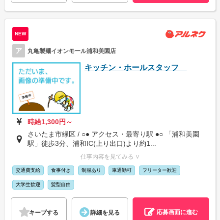
NEW
ア
丸亀製麺イオンモール浦和美園店
キッチン・ホールスタッフ
時給1,300円～
さいたま市緑区 / ○● アクセス・最寄り駅 ●○ 「浦和美園
駅」徒歩3分、浦和IC(上り出口)より約1...
仕事内容を見てみる ∨
交通費支給
食事付き
制服あり
車通勤可
フリーター歓迎
大学生歓迎
髪型自由
応募画面に進む
キープする
詳細を見る