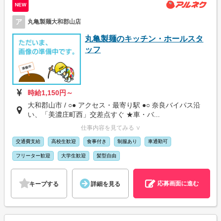
NEW
ア
丸亀製麺大和郡山店
丸亀製麺のキッチン・ホールスタ
ッフ
時給1,150円～
大和郡山市 / ○● アクセス・最寄り駅 ●○ 奈良バイパス沿
い、「美濃庄町西」交差点すぐ ★車・バ...
仕事内容を見てみる ∨
交通費支給
高校生歓迎
食事付き
制服あり
車通勤可
フリーター歓迎
大学生歓迎
髪型自由
応募画面に進む
キープする
詳細を見る