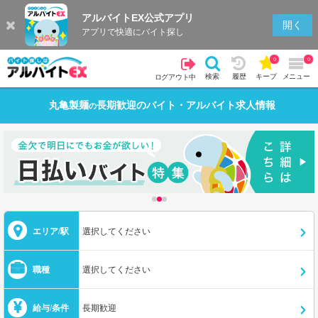
アルバイトEX公式アプリ
開く
アプリで快適にバイト探し
0
0
検索
履歴
キープ
メニュー
ログアウト中
丸亀製麺
長期歓迎
のバイト・アルバイト求人情報
の
エリア/駅
選択してください
職種
選択してください
給与/条件
長期歓迎