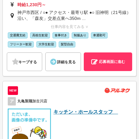
時給1,230円～
神戸市西区 / ○● アクセス・最寄り駅 ●○ 旧神明（21号線）
沿い、「森友」交差点東へ350m ...
仕事内容を見てみる ∨
交通費支給
高校生歓迎
食事付き
制服あり
車通勤可
フリーター歓迎
大学生歓迎
髪型自由
応募画面に進む
キープする
詳細を見る
NEW
ア
丸亀製麺加古川店
キッチン・ホールスタッフ