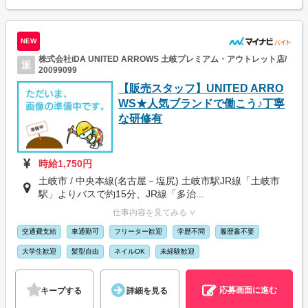
NEW
株式会社iDA UNITED ARROWS 土岐プレミアム・アウトレット店/
派
20099099
【販売スタッフ】UNITED ARRO
WS★人気ブランドで働こう♪丁寧
な研修有
時給1,750円
土岐市 / 中央本線(名古屋－塩尻) 土岐市駅JR線「土岐市
駅」よりバスで約15分、JR線「多治...
仕事内容を見てみる ∨
交通費支給
車通勤可
フリーター歓迎
学歴不問
履歴書不要
大学生歓迎
髪型自由
ネイルOK
未経験歓迎
応募画面に進む
キープする
詳細を見る