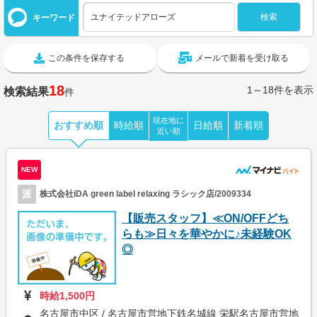
キーワード
この条件を保存する
メールで新着を受け取る
18
1～18件を表示
検索結果
件
現在地に
おすすめ順
時給順
日給順
新着順
近い順
NEW
派
株式会社iDA green label relaxing ラシック店/2009334
【販売スタッフ】≪ON/OFFどち
らも≫日々を華やかに♪未経験OK
◎
時給1,500円
名古屋市中区 / 名古屋市営地下鉄名城線 栄駅名古屋市営地