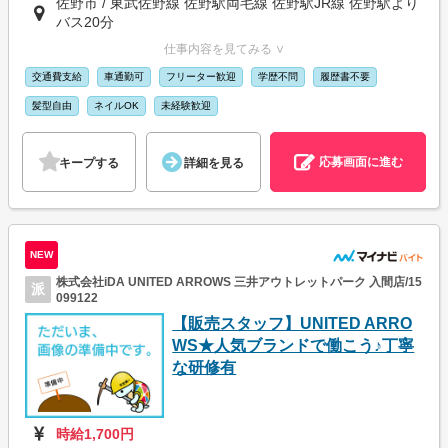
佐野市 / 東武佐野線 佐野駅両毛線 佐野駅JR線 佐野駅より
バス20分
仕事内容を見てみる ∨
交通費支給
車通勤可
フリーター歓迎
学歴不問
履歴書不要
髪型自由
ネイルOK
未経験歓迎
応募画面に進む
キープする
詳細を見る
NEW
株式会社iDA UNITED ARROWS 三井アウトレットパーク 入間店/15
派
099122
【販売スタッフ】UNITED ARRO
WS★人気ブランドで働こう♪丁寧
な研修有
時給1,700円