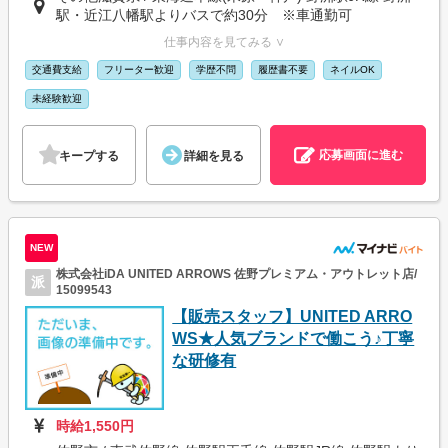
駅・近江八幡駅よりバスで約30分 ※車通勤可
仕事内容を見てみる ∨
交通費支給
フリーター歓迎
学歴不問
履歴書不要
ネイルOK
未経験歓迎
応募画面に進む
キープする
詳細を見る
NEW
株式会社iDA UNITED ARROWS 佐野プレミアム・アウトレット店/
派
15099543
【販売スタッフ】UNITED ARRO
WS★人気ブランドで働こう♪丁寧
な研修有
時給1,550円