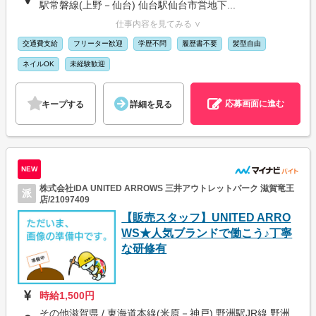
駅常磐線(上野－仙台) 仙台駅仙台市営地下...
仕事内容を見てみる ∨
交通費支給
フリーター歓迎
学歴不問
履歴書不要
髪型自由
ネイルOK
未経験歓迎
応募画面に進む
キープする
詳細を見る
NEW
株式会社iDA UNITED ARROWS 三井アウトレットパーク 滋賀竜王
派
店/21097409
【販売スタッフ】UNITED ARRO
WS★人気ブランドで働こう♪丁寧
な研修有
時給1,500円
その他滋賀県 / 東海道本線(米原－神戸) 野洲駅JR線 野洲