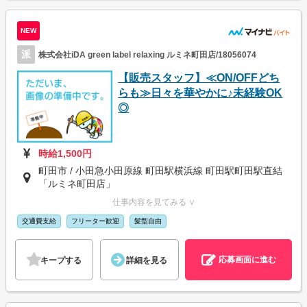
NEW
派
株式会社iDA green label relaxing ルミネ町田店/18056074
【販売スタッフ】≪ON/OFFどち
らも≫日々を華やかに♪未経験OK
◎
時給1,500円
町田市 / 小田急小田原線 町田駅横浜線 町田駅町田駅直結
「ルミネ町田店」
仕事内容を見てみる ∨
交通費支給
フリーター歓迎
髪型自由
応募画面に進む
キープする
詳細を見る