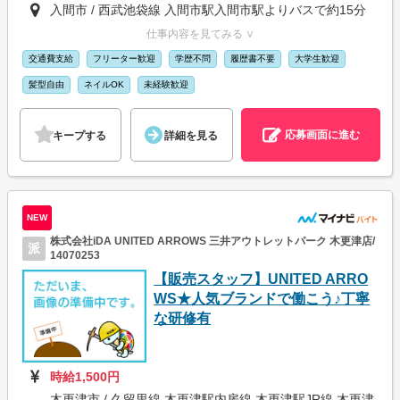
入間市 / 西武池袋線 入間市駅入間市駅よりバスで約15分
仕事内容を見てみる ∨
交通費支給
フリーター歓迎
学歴不問
履歴書不要
大学生歓迎
髪型自由
ネイルOK
未経験歓迎
応募画面に進む
キープする
詳細を見る
NEW
株式会社iDA UNITED ARROWS 三井アウトレットパーク 木更津店/
派
14070253
【販売スタッフ】UNITED ARRO
WS★人気ブランドで働こう♪丁寧
な研修有
時給1,500円
木更津市 / 久留里線 木更津駅内房線 木更津駅JR線 木更津