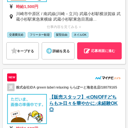
時給1,500円
川崎市中原区 / 南武線(川崎－立川) 武蔵小杉駅横須賀線 武
蔵小杉駅東急東横線 武蔵小杉駅東急目黒線...
仕事内容を見てみる ∨
交通費支給
フリーター歓迎
髪型自由
ネイルOK
応募画面に進む
キープする
詳細を見る
NEW
派
株式会社iDA green label relaxing ららぽーと海老名店/18079165
【販売スタッフ】≪ON/OFFどち
らも≫日々を華やかに♪未経験OK
◎