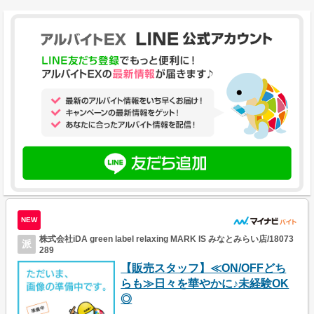
NEW
株式会社iDA green label relaxing MARK IS みなとみらい店/18073
派
289
【販売スタッフ】≪ON/OFFどち
らも≫日々を華やかに♪未経験OK
◎