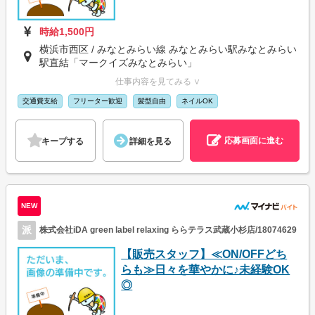
時給1,500円
横浜市西区 / みなとみらい線 みなとみらい駅みなとみらい
駅直結「マークイズみなとみらい」
仕事内容を見てみる ∨
交通費支給
フリーター歓迎
髪型自由
ネイルOK
応募画面に進む
キープする
詳細を見る
NEW
派
株式会社iDA green label relaxing ららテラス武蔵小杉店/18074629
【販売スタッフ】≪ON/OFFどち
らも≫日々を華やかに♪未経験OK
◎