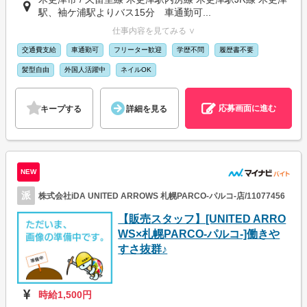
駅、袖ケ浦駅よりバス15分 車通勤可...
仕事内容を見てみる ∨
交通費支給
車通勤可
フリーター歓迎
学歴不問
履歴書不要
髪型自由
外国人活躍中
ネイルOK
応募画面に進む
キープする
詳細を見る
NEW
派
株式会社iDA UNITED ARROWS 札幌PARCO-パルコ-店/11077456
【販売スタッフ】[UNITED ARRO
WS×札幌PARCO-パルコ-]働きや
すさ抜群♪
時給1,500円