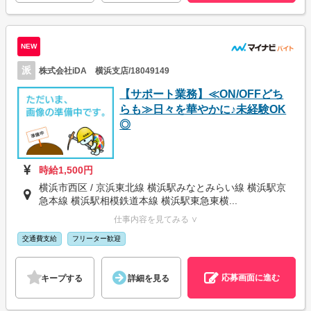
NEW
派
株式会社iDA 横浜支店/18049149
【サポート業務】≪ON/OFFどち
らも≫日々を華やかに♪未経験OK
◎
時給1,500円
横浜市西区 / 京浜東北線 横浜駅みなとみらい線 横浜駅京
急本線 横浜駅相模鉄道本線 横浜駅東急東横...
仕事内容を見てみる ∨
交通費支給
フリーター歓迎
応募画面に進む
キープする
詳細を見る