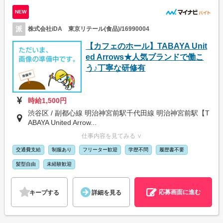
NEW
派
株式会社iDA 東京リテール(食品)/16990004
【カフェのホール】TABAYA Unit
ed Arrows★人気ブランドで働こ
う♪丁寧な研修有
時給1,500円
渋谷区 / 副都心線 明治神宮前駅千代田線 明治神宮前駅【T
ABAYA United Arrow...
仕事内容を見てみる ∨
交通費支給
制服あり
フリーター歓迎
学歴不問
履歴書不要
髪型自由
未経験歓迎
応募画面に進む
キープする
詳細を見る