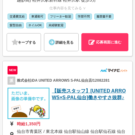
仕事内容を見てみる ∨
交通費支給
車通勤可
フリーター歓迎
学歴不問
履歴書不要
髪型自由
ネイルOK
未経験歓迎
応募画面に進む
キープする
詳細を見る
NEW
派
株式会社iDA UNITED ARROWS S-PAL仙台店/12082281
【販売スタッフ】[UNITED ARRO
WS×S-PAL仙台]働きやすさ抜群♪
時給1,350円
仙台市青葉区 / 東北本線 仙台駅仙山線 仙台駅仙石線 仙台