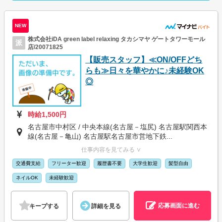
NEW
株式会社iDA green label relaxing タカシマヤ ゲートタワーモール
派
店/20071825
【販売スタッフ】≪ON/OFFどち
らも≫日々を華やかに♪未経験OK
◎
時給1,500円
名古屋市中村区 / 中央本線(名古屋－塩尻) 名古屋駅関西本
線(名古屋－亀山) 名古屋駅名古屋市営地下鉄...
仕事内容を見てみる ∨
交通費支給
フリーター歓迎
履歴書不要
大学生歓迎
髪型自由
ネイルOK
未経験歓迎
応募画面に進む
キープする
詳細を見る