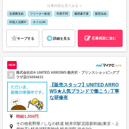
仕事内容を見てみる ∨
交通費支給
フリーター歓迎
学歴不問
履歴書不要
髪型自由
外国人活躍中
ネイルOK
応募画面に進む
キープする
詳細を見る
NEW
株式会社iDA UNITED ARROWS 軽井沢・プリンスショッピングプ
派
ラザ店/15094631
【販売スタッフ】UNITED ARRO
WS★人気ブランドで働こう♪丁寧
な研修有
時給1,550円
その他長野県 / しなの鉄道 軽井沢駅北陸新幹線(東京－上
越妙高) 軽井沢駅新幹線 軽井沢駅 徒歩3分