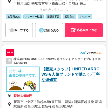
下鉄東山線 栄駅市営地下鉄東山線・名城線 栄...
仕事内容を見てみる ∨
交通費支給
フリーター歓迎
履歴書不要
髪型自由
ネイルOK
応募画面に進む
キープする
詳細を見る
NEW
株式会社iDA UNITED ARROWS 万代シテイ ビルボードプレイス店/
派
13095919
【販売スタッフ】UNITED ARRO
WS★人気ブランドで働こう♪丁寧
な研修有
時給1,450円
新潟市中央区 / 信越本線(直江津－新潟) 新潟駅越後線 新潟
駅白新線 新潟駅上越新幹線 新潟駅JR新...