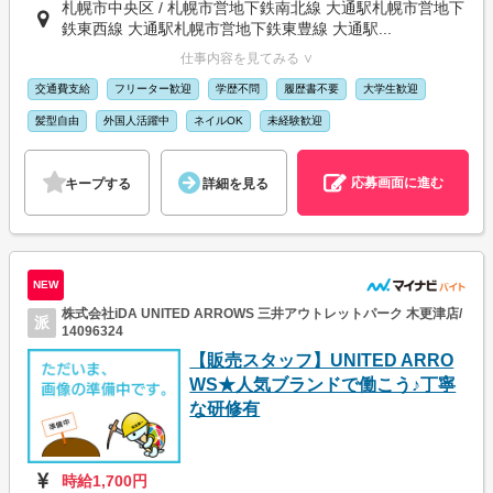
札幌市中央区 / 札幌市営地下鉄南北線 大通駅札幌市営地下
鉄東西線 大通駅札幌市営地下鉄東豊線 大通駅...
仕事内容を見てみる ∨
交通費支給
フリーター歓迎
学歴不問
履歴書不要
大学生歓迎
髪型自由
外国人活躍中
ネイルOK
未経験歓迎
応募画面に進む
キープする
詳細を見る
NEW
株式会社iDA UNITED ARROWS 三井アウトレットパーク 木更津店/
派
14096324
【販売スタッフ】UNITED ARRO
WS★人気ブランドで働こう♪丁寧
な研修有
時給1,700円