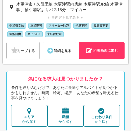
木更津市 / 久留里線 木更津駅内房線 木更津駅JR線 木更津
駅、袖ケ浦駅よりバス15分 マイカー...
仕事内容を見てみる ∨
交通費支給
車通勤可
フリーター歓迎
学歴不問
履歴書不要
髪型自由
ネイルOK
未経験歓迎
応募画面に進む
キープする
詳細を見る
気になる求人は見つかりましたか？
条件を絞り込むだけで、あなたに最適なアルバイトが見つかる
かもしれません。時間、給与、場所... あなたの希望を叶える仕
事を見つけましょう！
エリア
職種
こだわり条件
から探す
から探す
から探す