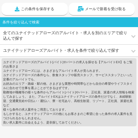
この条件を保存する
メールで新着を受け取る
条件を絞り込んで検索
全てのユナイテッドアローズのアルバイト・求人を別のエリアで絞り
込んで探す
ユナイテッドアローズアルバイト・求人を条件で絞り込んで探す
ユナイテッドアローズのアルバイト[バイト]やパートの求人を探せる【アルバイトEX】をご覧
のお客さま
ユナイテッドアローズには、さまざまなアルバイト求人が見られます。
ユナイテッドアローズの条件なら、飲食スタッフや販売スタッフ、サービススタッフといった
定番のアルバイトでも、
お好みのエリア・路線・駅の他、さまざまな業態や時間帯などから自分の希望やライフスタイ
ルに合わせて仕事を選ぶことができるはずです。
勤務地や職種等の様々な条件からアルバイト[バイト]やパート、正社員、派遣の求人情報を検索
してみましょう。 また、アルバイトEXはユナイテッドアローズの条件だけでなく、未経験歓
迎、交通費支給や日払い・週払い、寮・社宅あり、高校生歓迎、リゾート、正社員、派遣社員
など
様々な条件の求人案件をご用意しております。
もしかすると、ユナイテッドアローズの他にもお客さまのご希望に合った条件の求人案件を見
つけられるかもしれません。
良い求人案件に出会えるよう、是非探してみてください。