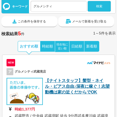
キーワード
この条件を保存する
メールで新着を受け取る
5
1～5件を表示
検索結果
件
現在地に
おすすめ順
時給順
日給順
新着順
近い順
NEW
ア
グルメシティ武蔵境店
【ナイトスタッフ】髪型・ネイ
ル・ピアス自由♪深夜に稼ぐ！志望
動機は家の近くだからでOK
時給1,377円
武蔵野市 / 中央線 武蔵境駅 徒歩 9分西武多摩川線 武蔵境