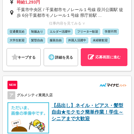
時給1,293円
千葉市中央区 / 千葉都市モノレール１号線 葭川公園駅 徒
歩 6分千葉都市モノレール１号線 県庁前駅 ...
仕事内容を見てみる ∨
交通費支給
制服あり
エルダー活躍中
フリーター歓迎
学歴不問
大学生歓迎
髪型自由
服装自由
外国人活躍中
未経験歓迎
応募画面に進む
キープする
詳細を見る
NEW
ア
グルメシティ東尾久店
【品出し】ネイル・ピアス・髪型
自由★モクモク簡単作業！学生～
シニアまで大歓迎