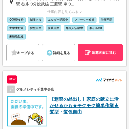
駅 徒歩 9分総武線 三鷹駅 車 9...
仕事内容を見てみる ∨
交通費支給
制服あり
エルダー活躍中
フリーター歓迎
学歴不問
大学生歓迎
髪型自由
服装自由
外国人活躍中
ネイルOK
未経験歓迎
応募画面に進む
キープする
詳細を見る
NEW
ア
グルメシティ千葉中央店
【惣菜の品出し】家庭の献立に活
かせるかも★モクモク簡単作業★
髪型・髪色自由