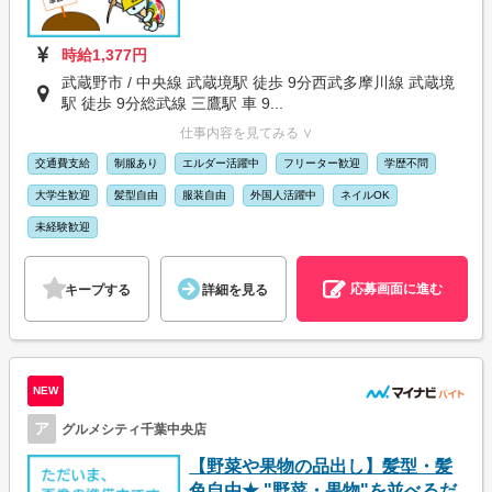
時給1,377円
武蔵野市 / 中央線 武蔵境駅 徒歩 9分西武多摩川線 武蔵境
駅 徒歩 9分総武線 三鷹駅 車 9...
仕事内容を見てみる ∨
交通費支給
制服あり
エルダー活躍中
フリーター歓迎
学歴不問
大学生歓迎
髪型自由
服装自由
外国人活躍中
ネイルOK
未経験歓迎
応募画面に進む
キープする
詳細を見る
NEW
ア
グルメシティ千葉中央店
【野菜や果物の品出し】髪型・髪
色自由★ "野菜・果物"を並べるだ