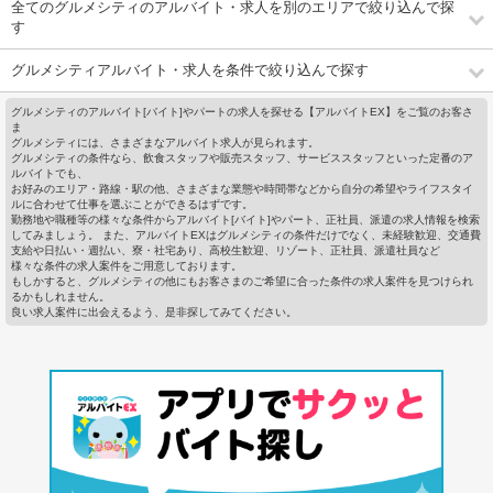
全てのグルメシティのアルバイト・求人を別のエリアで絞り込んで探
す
グルメシティアルバイト・求人を条件で絞り込んで探す
グルメシティのアルバイト[バイト]やパートの求人を探せる【アルバイトEX】をご覧のお客さ
ま
グルメシティには、さまざまなアルバイト求人が見られます。
グルメシティの条件なら、飲食スタッフや販売スタッフ、サービススタッフといった定番のア
ルバイトでも、
お好みのエリア・路線・駅の他、さまざまな業態や時間帯などから自分の希望やライフスタイ
ルに合わせて仕事を選ぶことができるはずです。
勤務地や職種等の様々な条件からアルバイト[バイト]やパート、正社員、派遣の求人情報を検索
してみましょう。 また、アルバイトEXはグルメシティの条件だけでなく、未経験歓迎、交通費
支給や日払い・週払い、寮・社宅あり、高校生歓迎、リゾート、正社員、派遣社員など
様々な条件の求人案件をご用意しております。
もしかすると、グルメシティの他にもお客さまのご希望に合った条件の求人案件を見つけられ
るかもしれません。
良い求人案件に出会えるよう、是非探してみてください。