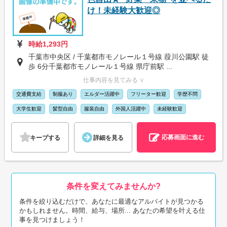
け！未経験大歓迎◎
時給1,293円
千葉市中央区 / 千葉都市モノレール１号線 葭川公園駅 徒
歩 6分千葉都市モノレール１号線 県庁前駅 ...
仕事内容を見てみる ∨
交通費支給
制服あり
エルダー活躍中
フリーター歓迎
学歴不問
大学生歓迎
髪型自由
服装自由
外国人活躍中
未経験歓迎
応募画面に進む
キープする
詳細を見る
条件を変えてみませんか?
条件を絞り込むだけで、あなたに最適なアルバイトが見つかる
かもしれません。時間、給与、場所... あなたの希望を叶える仕
事を見つけましょう！