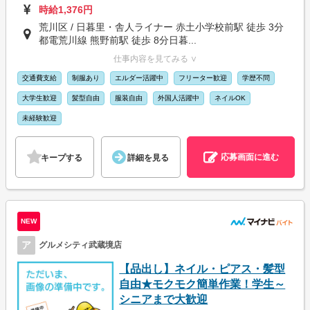
時給1,376円
荒川区 / 日暮里・舎人ライナー 赤土小学校前駅 徒歩 3分
都電荒川線 熊野前駅 徒歩 8分日暮...
仕事内容を見てみる ∨
交通費支給
制服あり
エルダー活躍中
フリーター歓迎
学歴不問
大学生歓迎
髪型自由
服装自由
外国人活躍中
ネイルOK
未経験歓迎
応募画面に進む
キープする
詳細を見る
NEW
ア
グルメシティ武蔵境店
【品出し】ネイル・ピアス・髪型
自由★モクモク簡単作業！学生～
シニアまで大歓迎