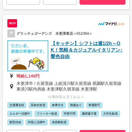
NEW
ア
グラッチェガーデンズ 木更津東店＜012394＞
【キッチン】シフトは週1/2h～O
K！気軽＆カジュアルイタリアン♪
髪色自由
時給1,140円
木更津市 / 久留里線 上総清川駅久留里線 祇園駅久留里線
東清川駅内房線 木更津駅久留里線 木更津駅
仕事内容を見てみる ∨
交通費支給
高校生歓迎
食事付き
制服あり
車通勤可
エルダー活躍中
フリーター歓迎
学歴不問
履歴書不要
大学生歓迎
髪型自由
外国人活躍中
未経験歓迎