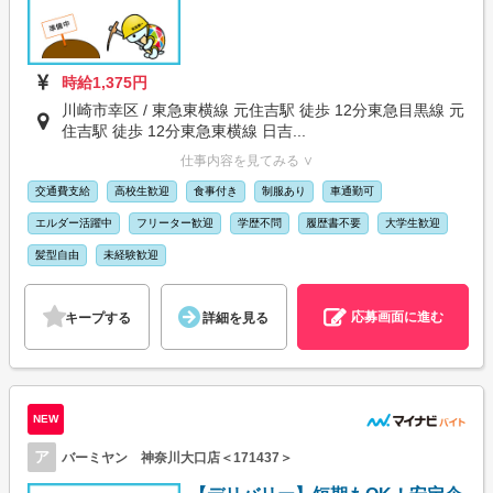
時給1,375円
川崎市幸区 / 東急東横線 元住吉駅 徒歩 12分東急目黒線 元
住吉駅 徒歩 12分東急東横線 日吉...
仕事内容を見てみる ∨
交通費支給
高校生歓迎
食事付き
制服あり
車通勤可
エルダー活躍中
フリーター歓迎
学歴不問
履歴書不要
大学生歓迎
髪型自由
未経験歓迎
応募画面に進む
キープする
詳細を見る
NEW
ア
バーミヤン 神奈川大口店＜171437＞