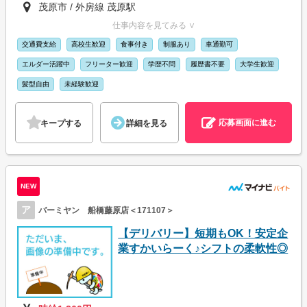
茂原市 / 外房線 茂原駅
仕事内容を見てみる ∨
交通費支給
高校生歓迎
食事付き
制服あり
車通勤可
エルダー活躍中
フリーター歓迎
学歴不問
履歴書不要
大学生歓迎
髪型自由
未経験歓迎
応募画面に進む
キープする
詳細を見る
NEW
ア
バーミヤン 船橋藤原店＜171107＞
【デリバリー】短期もOK！安定企
業すかいらーく♪シフトの柔軟性◎