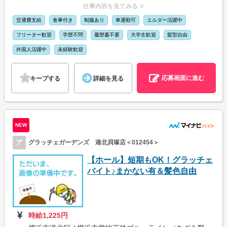
仕事内容を見てみる ∨
交通費支給
食事付き
制服あり
車通勤可
エルダー活躍中
フリーター歓迎
学歴不問
履歴書不要
大学生歓迎
髪型自由
外国人活躍中
未経験歓迎
応募画面に進む
キープする
詳細を見る
NEW
ア
グラッチェガーデンズ 港北貝塚店＜012454＞
【ホール】短期もOK！グラッチェ
バイト♪まかない有＆髪色自由
時給1,225円