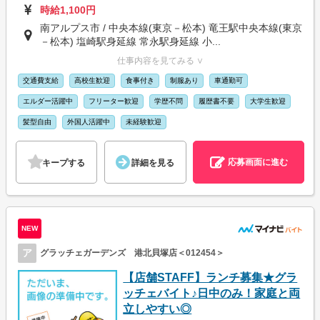
時給1,100円
南アルプス市 / 中央本線(東京－松本) 竜王駅中央本線(東京
－松本) 塩崎駅身延線 常永駅身延線 小...
仕事内容を見てみる ∨
交通費支給
高校生歓迎
食事付き
制服あり
車通勤可
エルダー活躍中
フリーター歓迎
学歴不問
履歴書不要
大学生歓迎
髪型自由
外国人活躍中
未経験歓迎
応募画面に進む
キープする
詳細を見る
NEW
ア
グラッチェガーデンズ 港北貝塚店＜012454＞
【店舗STAFF】ランチ募集★グラ
ッチェバイト♪日中のみ！家庭と両
立しやすい◎