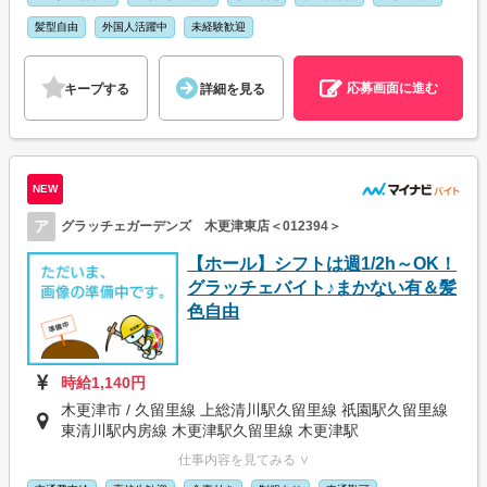
髪型自由
外国人活躍中
未経験歓迎
応募画面に進む
キープする
詳細を見る
NEW
ア
グラッチェガーデンズ 木更津東店＜012394＞
【ホール】シフトは週1/2h～OK！
グラッチェバイト♪まかない有＆髪
色自由
時給1,140円
木更津市 / 久留里線 上総清川駅久留里線 祇園駅久留里線
東清川駅内房線 木更津駅久留里線 木更津駅
仕事内容を見てみる ∨