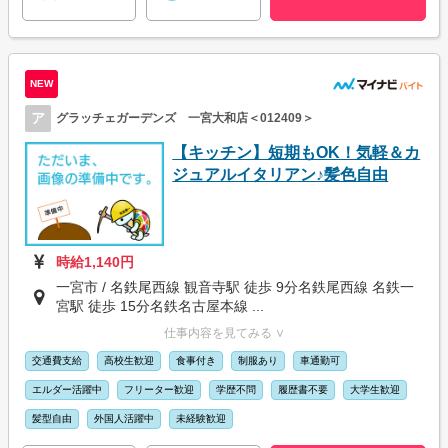
NEW
ア
グラッチェガーデンズ 一宮大和店＜012409＞
【キッチン】短期もOK！気軽＆カ
ジュアルイタリアン♪髪色自由
時給1,140円
一宮市 / 名鉄尾西線 観音寺駅 徒歩 9分名鉄尾西線 名鉄一
宮駅 徒歩 15分名鉄名古屋本線 ...
仕事内容を見てみる ∨
交通費支給
高校生歓迎
食事付き
制服あり
車通勤可
エルダー活躍中
フリーター歓迎
学歴不問
履歴書不要
大学生歓迎
髪型自由
外国人活躍中
未経験歓迎