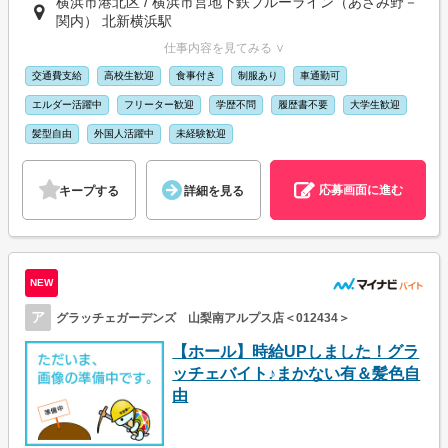
横浜市港北区 / 横浜市営地下鉄ブルーライン（あざみ野－
関内） 北新横浜駅
仕事内容を見てみる ∨
交通費支給
高校生歓迎
食事付き
制服あり
車通勤可
エルダー活躍中
フリーター歓迎
学歴不問
履歴書不要
大学生歓迎
髪型自由
外国人活躍中
未経験歓迎
応募画面に進む
キープする
詳細を見る
NEW
ア
グラッチェガーデンズ 山梨南アルプス店＜012434＞
【ホール】時給UPしました！グラ
ッチェバイト♪まかない有＆髪色自
由