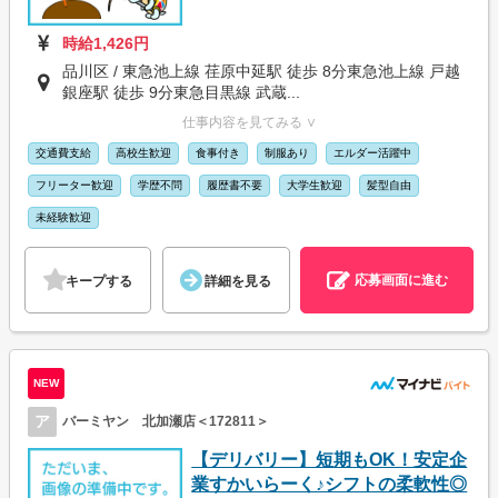
時給1,426円
品川区 / 東急池上線 荏原中延駅 徒歩 8分東急池上線 戸越
銀座駅 徒歩 9分東急目黒線 武蔵...
仕事内容を見てみる ∨
交通費支給
高校生歓迎
食事付き
制服あり
エルダー活躍中
フリーター歓迎
学歴不問
履歴書不要
大学生歓迎
髪型自由
未経験歓迎
応募画面に進む
キープする
詳細を見る
NEW
ア
バーミヤン 北加瀬店＜172811＞
【デリバリー】短期もOK！安定企
業すかいらーく♪シフトの柔軟性◎