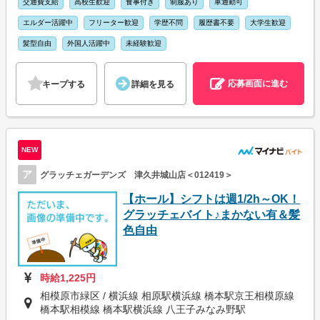
交通費支給
高校生歓迎
食事付き
制服あり
車通勤可
エルダー活躍中
フリーター歓迎
学歴不問
履歴書不要
大学生歓迎
髪型自由
外国人活躍中
未経験歓迎
応募画面に進む
キープする
詳細を見る
NEW
ア
グラッチェガーデンズ 津久井城山店＜012419＞
【ホール】シフトは週1/2h～OK！
グラッチェバイト♪まかない有＆髪
色自由
時給1,225円
相模原市緑区 / 横浜線 相原駅横浜線 橋本駅京王相模原線
橋本駅相模線 橋本駅横浜線 八王子みなみ野駅