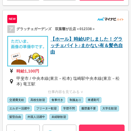
NEW
ア
グラッチェガーデンズ 双葉響が丘店＜012338＞
【ホール】時給UPしました！グラ
ッチェバイト♪まかない有＆髪色自
由
時給1,100円
甲斐市 / 中央本線(東京－松本) 塩崎駅中央本線(東京－松
本) 竜王駅
仕事内容を見てみる ∨
交通費支給
高校生歓迎
食事付き
制服あり
車通勤可
エルダー活躍中
フリーター歓迎
学歴不問
履歴書不要
大学生歓迎
髪型自由
外国人活躍中
未経験歓迎