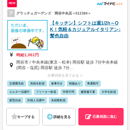
NEW
ア
グラッチェガーデンズ 岡谷中央店＜012384＞
【キッチン】シフトは週1/2h～O
K！気軽＆カジュアルイタリアン♪
髪色自由
時給1,061円
岡谷市 / 中央本線(東京－松本) 岡谷駅 徒歩 7分中央本線
(岡谷－塩尻) 岡谷駅 徒歩 7分...
仕事内容を見てみる ∨
交通費支給
高校生歓迎
食事付き
制服あり
車通勤可
エルダー活躍中
フリーター歓迎
学歴不問
履歴書不要
大学生歓迎
髪型自由
外国人活躍中
未経験歓迎
応募画面に進む
キープする
詳細を見る