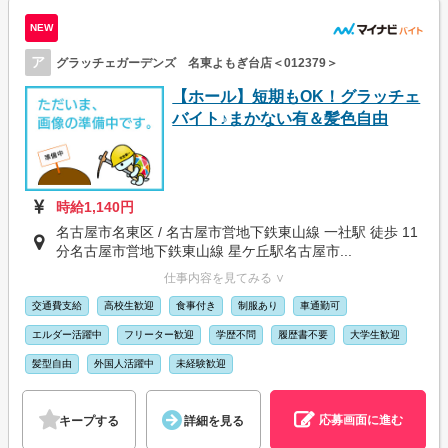
NEW
ア
グラッチェガーデンズ 名東よもぎ台店＜012379＞
【ホール】短期もOK！グラッチェ
バイト♪まかない有＆髪色自由
時給1,140円
名古屋市名東区 / 名古屋市営地下鉄東山線 一社駅 徒歩 11
分名古屋市営地下鉄東山線 星ケ丘駅名古屋市...
仕事内容を見てみる ∨
交通費支給
高校生歓迎
食事付き
制服あり
車通勤可
エルダー活躍中
フリーター歓迎
学歴不問
履歴書不要
大学生歓迎
髪型自由
外国人活躍中
未経験歓迎
応募画面に進む
キープする
詳細を見る