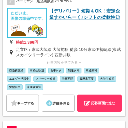
ア
バーミヤン 足立栗原店＜170795＞
【デリバリー】短期もOK！安定企
業すかいらーく♪シフトの柔軟性◎
時給1,366円
足立区 / 東武大師線 大師前駅 徒歩 10分東武伊勢崎線(東武
スカイツリーライン) 西新井駅 ...
仕事内容を見てみる ∨
交通費支給
高校生歓迎
食事付き
制服あり
車通勤可
エルダー活躍中
フリーター歓迎
学歴不問
履歴書不要
大学生歓迎
髪型自由
未経験歓迎
応募画面に進む
キープする
詳細を見る