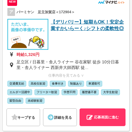
NEW
ア
バーミヤン 足立加賀店＜172904＞
【デリバリー】短期もOK！安定企
業すかいらーく♪シフトの柔軟性◎
時給1,326円
足立区 / 日暮里・舎人ライナー 谷在家駅 徒歩 10分日暮
里・舎人ライナー 西新井大師西駅 徒...
仕事内容を見てみる ∨
交通費支給
高校生歓迎
食事付き
制服あり
車通勤可
エルダー活躍中
フリーター歓迎
学歴不問
履歴書不要
大学生歓迎
髪型自由
未経験歓迎
応募画面に進む
キープする
詳細を見る