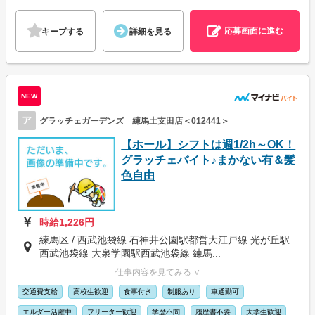
応募画面に進む
キープする
詳細を見る
NEW
ア
グラッチェガーデンズ 練馬土支田店＜012441＞
【ホール】シフトは週1/2h～OK！
グラッチェバイト♪まかない有＆髪
色自由
時給1,226円
練馬区 / 西武池袋線 石神井公園駅都営大江戸線 光が丘駅
西武池袋線 大泉学園駅西武池袋線 練馬...
仕事内容を見てみる ∨
交通費支給
高校生歓迎
食事付き
制服あり
車通勤可
エルダー活躍中
フリーター歓迎
学歴不問
履歴書不要
大学生歓迎