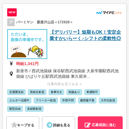
NEW
ア
バーミヤン 新座片山店＜172928＞
【デリバリー】短期もOK！安定企
業すかいらーく♪シフトの柔軟性◎
時給1,341円
新座市 / 西武池袋線 保谷駅西武池袋線 大泉学園駅西武池
袋線 ひばりケ丘駅西武池袋線 東久留米...
仕事内容を見てみる ∨
交通費支給
高校生歓迎
食事付き
制服あり
車通勤可
エルダー活躍中
フリーター歓迎
学歴不問
履歴書不要
大学生歓迎
髪型自由
未経験歓迎
応募画面に進む
キープする
詳細を見る