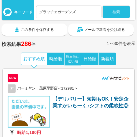
キーワード
この条件を保存する
メールで新着を受け取る
286
1～30件を表示
検索結果
件
現在地に
おすすめ順
時給順
日給順
新着順
近い順
NEW
ア
バーミヤン 茂原早野店＜172981＞
【デリバリー】短期もOK！安定企
業すかいらーく♪シフトの柔軟性◎
時給1,190円