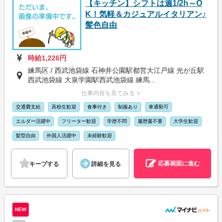
【キッチン】シフトは週1/2h～O
K！気軽＆カジュアルイタリアン♪
髪色自由
時給1,226円
練馬区 / 西武池袋線 石神井公園駅都営大江戸線 光が丘駅
西武池袋線 大泉学園駅西武池袋線 練馬...
仕事内容を見てみる ∨
交通費支給
高校生歓迎
食事付き
制服あり
車通勤可
エルダー活躍中
フリーター歓迎
学歴不問
履歴書不要
大学生歓迎
髪型自由
外国人活躍中
未経験歓迎
応募画面に進む
キープする
詳細を見る
NEW