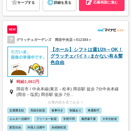
応募画面に進む
キープする
詳細を見る
NEW
ア
グラッチェガーデンズ 岡谷中央店＜012384＞
【ホール】シフトは週1/2h～OK！
グラッチェバイト♪まかない有＆髪
色自由
時給1,061円
岡谷市 / 中央本線(東京－松本) 岡谷駅 徒歩 7分中央本線
(岡谷－塩尻) 岡谷駅 徒歩 7分...
仕事内容を見てみる ∨
交通費支給
高校生歓迎
食事付き
制服あり
車通勤可
エルダー活躍中
フリーター歓迎
学歴不問
履歴書不要
大学生歓迎
髪型自由
外国人活躍中
未経験歓迎