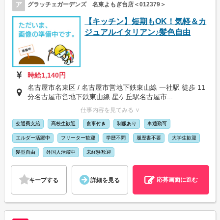
ア
グラッチェガーデンズ 名東よもぎ台店＜012379＞
【キッチン】短期もOK！気軽＆カ
ジュアルイタリアン♪髪色自由
時給1,140円
名古屋市名東区 / 名古屋市営地下鉄東山線 一社駅 徒歩 11
分名古屋市営地下鉄東山線 星ケ丘駅名古屋市...
仕事内容を見てみる ∨
交通費支給
高校生歓迎
食事付き
制服あり
車通勤可
エルダー活躍中
フリーター歓迎
学歴不問
履歴書不要
大学生歓迎
髪型自由
外国人活躍中
未経験歓迎
応募画面に進む
キープする
詳細を見る