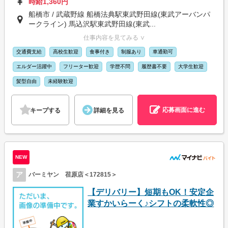
時給1,360円
船橋市 / 武蔵野線 船橋法典駅東武野田線(東武アーバンパ
ークライン) 馬込沢駅東武野田線(東武...
仕事内容を見てみる ∨
交通費支給
高校生歓迎
食事付き
制服あり
車通勤可
エルダー活躍中
フリーター歓迎
学歴不問
履歴書不要
大学生歓迎
髪型自由
未経験歓迎
応募画面に進む
キープする
詳細を見る
NEW
ア
バーミヤン 荏原店＜172815＞
【デリバリー】短期もOK！安定企
業すかいらーく♪シフトの柔軟性◎