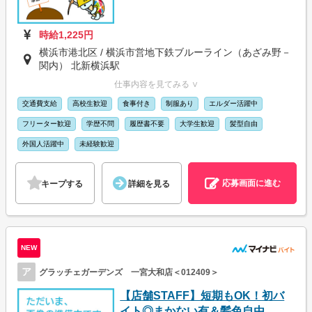
時給1,225円
横浜市港北区 / 横浜市営地下鉄ブルーライン（あざみ野－
関内） 北新横浜駅
仕事内容を見てみる ∨
交通費支給
高校生歓迎
食事付き
制服あり
エルダー活躍中
フリーター歓迎
学歴不問
履歴書不要
大学生歓迎
髪型自由
外国人活躍中
未経験歓迎
応募画面に進む
キープする
詳細を見る
NEW
ア
グラッチェガーデンズ 一宮大和店＜012409＞
【店舗STAFF】短期もOK！初バ
イト◎まかない有＆髪色自由