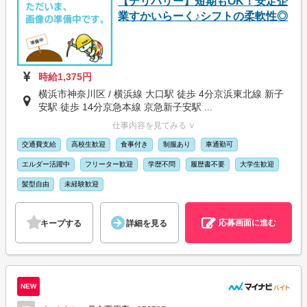
【デリバリー】短期もOK！安定企
業すかいらーく♪シフトの柔軟性◎
時給1,375円
横浜市神奈川区 / 横浜線 大口駅 徒歩 4分京浜東北線 新子
安駅 徒歩 14分京急本線 京急新子安駅 ...
仕事内容を見てみる ∨
交通費支給
高校生歓迎
食事付き
制服あり
車通勤可
エルダー活躍中
フリーター歓迎
学歴不問
履歴書不要
大学生歓迎
髪型自由
未経験歓迎
応募画面に進む
キープする
詳細を見る
NEW