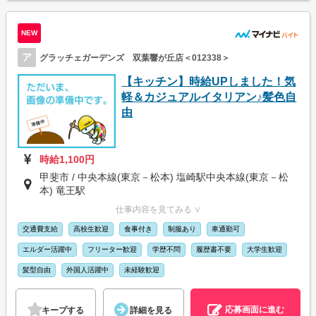
NEW
ア
グラッチェガーデンズ 双葉響が丘店＜012338＞
【キッチン】時給UPしました！気
軽＆カジュアルイタリアン♪髪色自
由
時給1,100円
甲斐市 / 中央本線(東京－松本) 塩崎駅中央本線(東京－松
本) 竜王駅
仕事内容を見てみる ∨
交通費支給
高校生歓迎
食事付き
制服あり
車通勤可
エルダー活躍中
フリーター歓迎
学歴不問
履歴書不要
大学生歓迎
髪型自由
外国人活躍中
未経験歓迎
応募画面に進む
キープする
詳細を見る