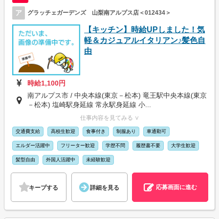
ア
グラッチェガーデンズ 山梨南アルプス店＜012434＞
【キッチン】時給UPしました！気
軽＆カジュアルイタリアン♪髪色自
由
時給1,100円
南アルプス市 / 中央本線(東京－松本) 竜王駅中央本線(東京
－松本) 塩崎駅身延線 常永駅身延線 小...
仕事内容を見てみる ∨
交通費支給
高校生歓迎
食事付き
制服あり
車通勤可
エルダー活躍中
フリーター歓迎
学歴不問
履歴書不要
大学生歓迎
髪型自由
外国人活躍中
未経験歓迎
応募画面に進む
キープする
詳細を見る