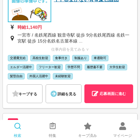
時給1,140円
一宮市 / 名鉄尾西線 観音寺駅 徒歩 9分名鉄尾西線 名鉄一
宮駅 徒歩 15分名鉄名古屋本線 ...
仕事内容を見てみる ∨
交通費支給
高校生歓迎
食事付き
制服あり
車通勤可
エルダー活躍中
フリーター歓迎
学歴不問
履歴書不要
大学生歓迎
髪型自由
外国人活躍中
未経験歓迎
応募画面に進む
キープする
詳細を見る
NEW
ア
グラッチェガーデンズ 一宮大和店＜012409＞
検索
特集
キープ済み
マイページ