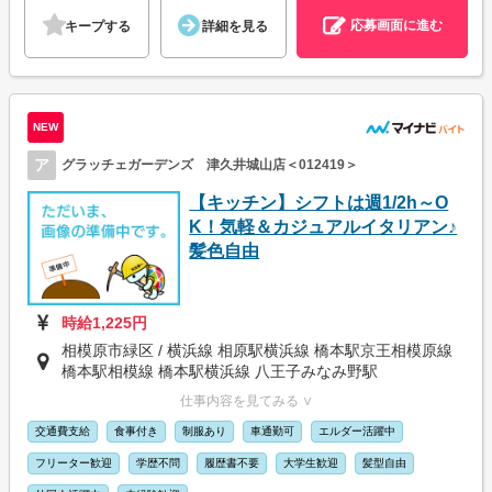
応募画面に進む
キープする
詳細を見る
NEW
ア
グラッチェガーデンズ 津久井城山店＜012419＞
【キッチン】シフトは週1/2h～O
K！気軽＆カジュアルイタリアン♪
髪色自由
時給1,225円
相模原市緑区 / 横浜線 相原駅横浜線 橋本駅京王相模原線
橋本駅相模線 橋本駅横浜線 八王子みなみ野駅
仕事内容を見てみる ∨
交通費支給
食事付き
制服あり
車通勤可
エルダー活躍中
フリーター歓迎
学歴不問
履歴書不要
大学生歓迎
髪型自由