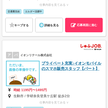
仕事内容を見てみる ∨
交通費支給
エルダー活躍中
応募画面に進む
キープする
詳細を見る
ア
パ
イオンリテール株式会社
プライベート充実♪イオンモバイル
のスマホ販売スタッフ【パート】
時給 1195円〜1495円
生駒市 / 学研奈良登美ケ丘駅 徒歩2分
仕事内容を見てみる ∨