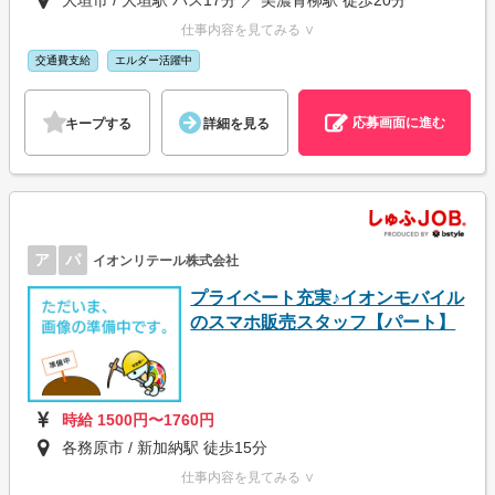
大垣市 / 大垣駅 バス17分 ／ 美濃青柳駅 徒歩20分
仕事内容を見てみる ∨
交通費支給
エルダー活躍中
応募画面に進む
キープする
詳細を見る
ア
パ
イオンリテール株式会社
プライベート充実♪イオンモバイル
のスマホ販売スタッフ【パート】
時給 1500円〜1760円
各務原市 / 新加納駅 徒歩15分
仕事内容を見てみる ∨