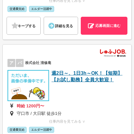
仕事内容を見てみる ∨
交通費支給
エルダー活躍中
応募画面に進む
キープする
詳細を見る
ア
パ
株式会社 清修庵
週2日～、1日3h～OK！【短期】
【お試し勤務】全員大歓迎！
時給 1200円〜
守口市 / 大日駅 徒歩1分
仕事内容を見てみる ∨
交通費支給
エルダー活躍中