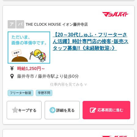
ア
パ
THE CLOCK HOUSE イオン藤井寺店
【20～30代しゅふ・フリーターさ
ん活躍】時計専門店の接客･販売ス
タッフ募集!!《未経験歓迎♪》
時給1,250円～
藤井寺市 / 藤井寺駅より徒歩0分
仕事内容を見てみる ∨
フリーター歓迎
学歴不問
応募画面に進む
キープする
詳細を見る