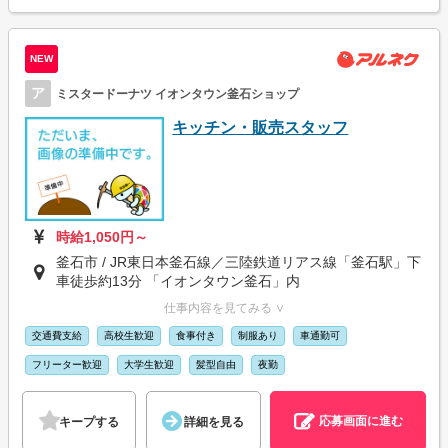
NEW
ア
ミスタードーナツ イオンタウン釜石ショップ
キッチン・販売スタッフ
時給1,050円～
釜石市 / JR東日本釜石線／三陸鉄道リアス線「釜石駅」下
車徒歩約13分 「イオンタウン釜石」内
仕事内容を見てみる ∨
交通費支給
高校生歓迎
食事付き
制服あり
車通勤可
フリーター歓迎
大学生歓迎
髪型自由
夜勤
応募画面に進む
キープする
詳細を見る