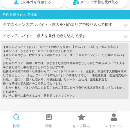
この条件を保存する
メールで新着を受け取る
条件を絞り込んで検索
全てのイオンのアルバイト・求人を別のエリアで絞り込んで探す
イオンアルバイト・求人を条件で絞り込んで探す
イオンのアルバイト[バイト]やパートの求人を探せる【アルバイトEX】をご覧のお客さま
イオンには、さまざまなアルバイト求人が見られます。
イオンの条件なら、飲食スタッフや販売スタッフ、サービススタッフといった定番のアルバイ
トでも、
お好みのエリア・路線・駅の他、さまざまな業態や時間帯などから自分の希望やライフスタイ
ルに合わせて仕事を選ぶことができるはずです。
勤務地や職種等の様々な条件からアルバイト[バイト]やパート、正社員、派遣の求人情報を検索
してみましょう。 また、アルバイトEXはイオンの条件だけでなく、未経験歓迎、交通費支給や
日払い・週払い、寮・社宅あり、高校生歓迎、リゾート、正社員、派遣社員など
様々な条件の求人案件をご用意しております。
もしかすると、イオンの他にもお客さまのご希望に合った条件の求人案件を見つけられるかも
しれません。
良い求人案件に出会えるよう、是非探してみてください。
検索
特集
キープ済み
マイページ