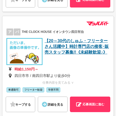
ア
パ
THE CLOCK HOUSE イオンタウン四日市泊
【20～30代のしゅふ・フリーター
さん活躍中】時計専門店の接客･販
売スタッフ募集!!《未経験歓迎♪》
時給1,150円～
四日市市 / 南四日市駅より徒歩0分
仕事内容を見てみる ∨
車通勤可
フリーター歓迎
学歴不問
応募画面に進む
キープする
詳細を見る