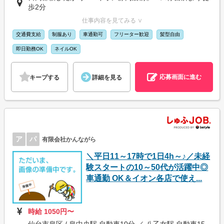
歩2分
仕事内容を見てみる ∨
交通費支給
制服あり
車通勤可
フリーター歓迎
髪型自由
即日勤務OK
ネイルOK
応募画面に進む
キープする
詳細を見る
ア
パ
有限会社かんながら
＼平日11～17時で1日4h～♪／未経
験スタートの10～50代が活躍中◎
車通勤 OK＆イオン各店で使え...
時給 1050円〜
仙台市泉区 / 泉中央駅 自動車10分 ／ 八乙女駅 自動車15