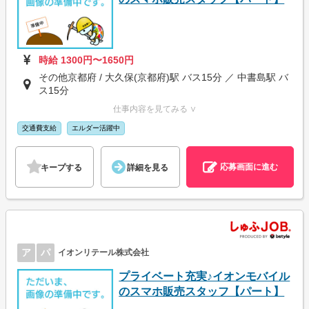
時給 1300円〜1650円
その他京都府 / 大久保(京都府)駅 バス15分 ／ 中書島駅 バ
ス15分
仕事内容を見てみる ∨
交通費支給
エルダー活躍中
応募画面に進む
キープする
詳細を見る
ア
パ
イオンリテール株式会社
プライベート充実♪イオンモバイル
のスマホ販売スタッフ【パート】