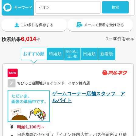
キーワード
この条件を保存する
メールで新着を受け取る
6,014
1～30件を表示
検索結果
件
現在地に
おすすめ順
時給順
日給順
新着順
近い順
NEW
ア
ちびっこ遊園地ジョイランド イオン静内店
ゲームコーナー店舗スタッフ ア
ルバイト
時給1,100円～
日高郡新ひだか町 / 『イオン静内店前』バス停留所より徒