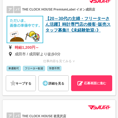
ア
パ
THE CLOCK HOUSE PremiumLabel イオン成田店
【20～30代の主婦・フリーターさ
ん活躍】時計専門店の接客･販売ス
タッフ募集!!《未経験歓迎♪》
時給1,200円～
成田市 / 成田駅より徒歩0分
仕事内容を見てみる ∨
車通勤可
フリーター歓迎
学歴不問
応募画面に進む
キープする
詳細を見る
ア
パ
THE CLOCK HOUSE 岩見沢店