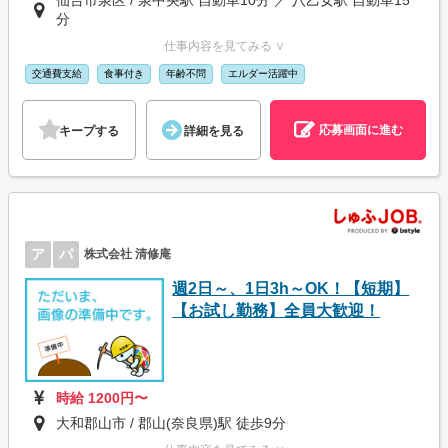
分
仕事内容を見てみる ∨
交通費支給
食事付き
年齢不問
エルダー活躍中
応募画面に進む
キープする
詳細を見る
ア
パ
株式会社 清修庵
週2日～、1日3h～OK！【短期】
【お試し勤務】全員大歓迎！
時給 1200円〜
大和郡山市 / 郡山(奈良県)駅 徒歩9分