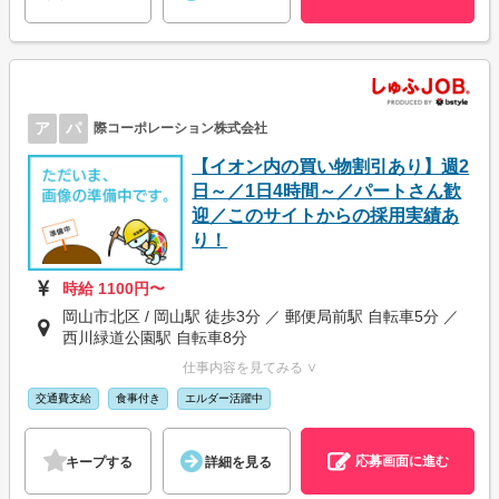
ア
パ
際コーポレーション株式会社
【イオン内の買い物割引あり】週2
日～／1日4時間～／パートさん歓
迎／このサイトからの採用実績あ
り！
時給 1100円〜
岡山市北区 / 岡山駅 徒歩3分 ／ 郵便局前駅 自転車5分 ／
西川緑道公園駅 自転車8分
仕事内容を見てみる ∨
交通費支給
食事付き
エルダー活躍中
応募画面に進む
キープする
詳細を見る