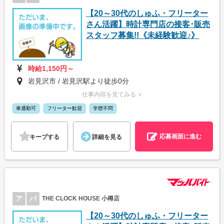
【20～30代のしゅふ・フリーター
さん活躍】時計専門店の接客･販売
スタッフ募集!!《未経験歓迎♪》
時給1,150円～
岩見沢市 / 岩見沢駅より徒歩0分
仕事内容を見てみる ∨
車通勤可
フリーター歓迎
学歴不問
応募画面に進む
キープする
詳細を見る
ア
パ
THE CLOCK HOUSE 小樽店
【20～30代のしゅふ・フリーター