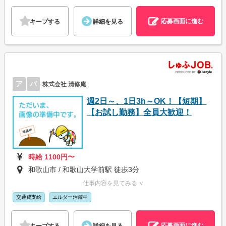
応募画面に進む
キープする
詳細を見る
ア
パ
株式会社 清修庵
週2日～、1日3h～OK！【短期】
【お試し勤務】全員大歓迎！
時給 1100円〜
和歌山市 / 和歌山大学前駅 徒歩3分
仕事内容を見てみる ∨
交通費支給
エルダー活躍中
応募画面に進む
キープする
詳細を見る