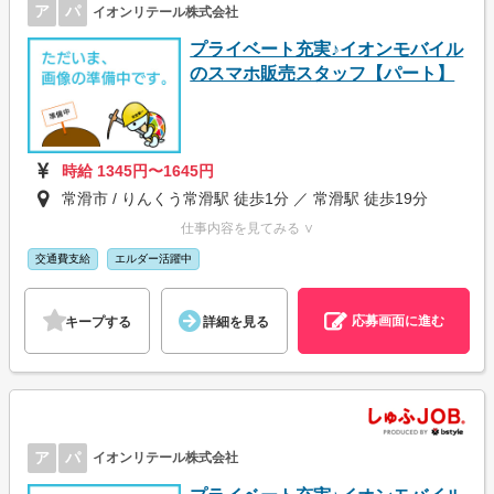
ア
パ
イオンリテール株式会社
プライベート充実♪イオンモバイル
のスマホ販売スタッフ【パート】
時給 1345円〜1645円
常滑市 / りんくう常滑駅 徒歩1分 ／ 常滑駅 徒歩19分
仕事内容を見てみる ∨
交通費支給
エルダー活躍中
応募画面に進む
キープする
詳細を見る
ア
パ
イオンリテール株式会社