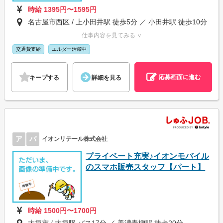
時給 1395円〜1595円
名古屋市西区 / 上小田井駅 徒歩5分 ／ 小田井駅 徒歩10分
仕事内容を見てみる ∨
交通費支給
エルダー活躍中
応募画面に進む
キープする
詳細を見る
ア
パ
イオンリテール株式会社
プライベート充実♪イオンモバイル
のスマホ販売スタッフ【パート】
時給 1500円〜1700円