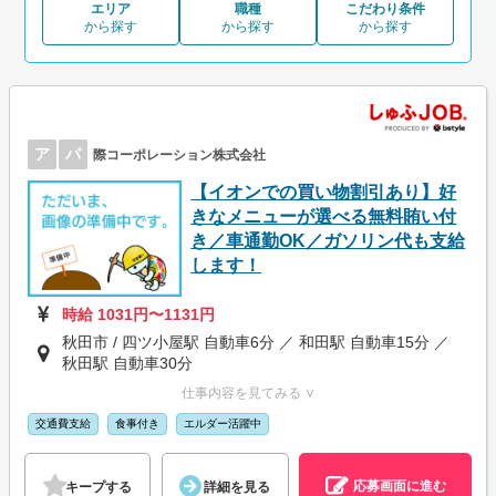
エリア
職種
こだわり条件
から探す
から探す
から探す
ア
パ
際コーポレーション株式会社
【イオンでの買い物割引あり】好
きなメニューが選べる無料賄い付
き／車通勤OK／ガソリン代も支給
します！
時給 1031円〜1131円
秋田市 / 四ツ小屋駅 自動車6分 ／ 和田駅 自動車15分 ／
秋田駅 自動車30分
仕事内容を見てみる ∨
交通費支給
食事付き
エルダー活躍中
応募画面に進む
キープする
詳細を見る