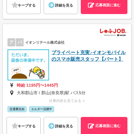
応募画面に進む
キープする
詳細を見る
ア
パ
イオンリテール株式会社
プライベート充実♪イオンモバイル
のスマホ販売スタッフ【パート】
時給 1195円〜1445円
大和郡山市 / 郡山(奈良県)駅 バス5分
仕事内容を見てみる ∨
交通費支給
エルダー活躍中
応募画面に進む
キープする
詳細を見る