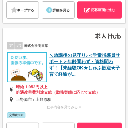
応募画面に進む
キープする
詳細を見る
ア
パ
株式会社明日葉
＼放課後の見守り♪＜学童指導員サ
ポート＞年齢問わず・資格問わ
ず！【未経験OK★しゅふ歓迎★子
育て経験が...
時給 1,052円以上
処遇改善費別途支給（勤務実績に応じて支給）
上野原市 / 上野原駅
仕事内容を見てみる ∨
交通費支給