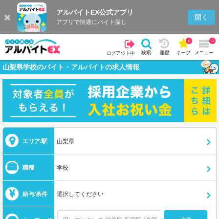
アルバイトEX公式アプリ
開く
アプリで快適にバイト探し
0
0
検索
履歴
キープ
メニュー
ログアウト中
山梨県学校のバイト・アルバイトの求人情報
エリア/駅
山梨県
職種
学校
給与/条件
選択してください