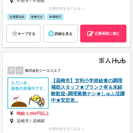
甲府市 / 甲府駅
仕事内容を見てみる ∨
交通費支給
食事付き
車通勤可
応募画面に進む
キープする
詳細を見る
ア
パ
株式会社ジーエスエフ
【韮崎市】甘利小学校給食の調理
補助スタッフ★ブランク有＆未経
験歓迎♪調理業務ナシ★しゅふ活躍
中★安定老...
時給 1,060円以上
韮崎市 / 韮崎駅
仕事内容を見てみる ∨