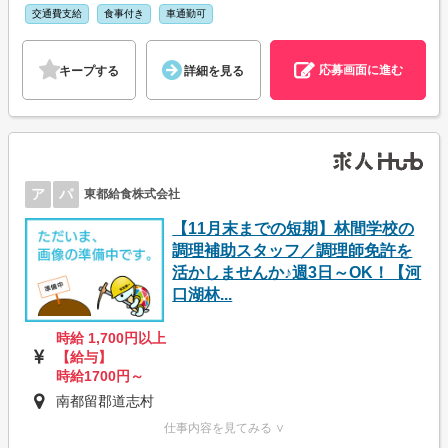
交通費支給
食事付き
車通勤可
応募画面に進む
キープする
詳細を見る
ア
パ
東都給食株式会社
【11月末までの短期】林間学校の
調理補助スタッフ／調理師免許を
活かしませんか♪週3日～OK！【河
口湖林...
時給 1,700円以上
【給与】
時給1700円～
南都留郡道志村
仕事内容を見てみる ∨