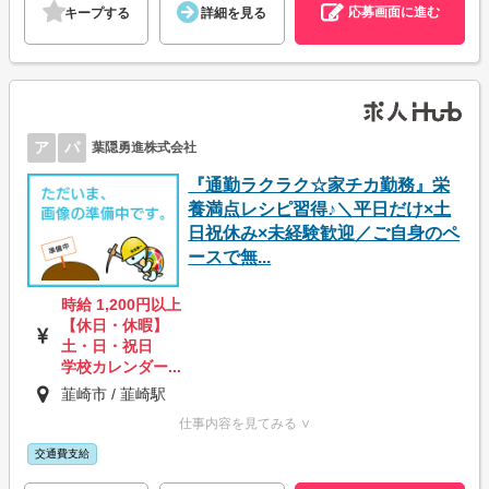
応募画面に進む
キープする
詳細を見る
ア
パ
葉隠勇進株式会社
『通勤ラクラク☆家チカ勤務』栄
養満点レシピ習得♪＼平日だけ×土
日祝休み×未経験歓迎／ご自身のペ
ースで無...
時給 1,200円以上
【休日・休暇】
土・日・祝日
学校カレンダー...
韮崎市 / 韮崎駅
仕事内容を見てみる ∨
交通費支給