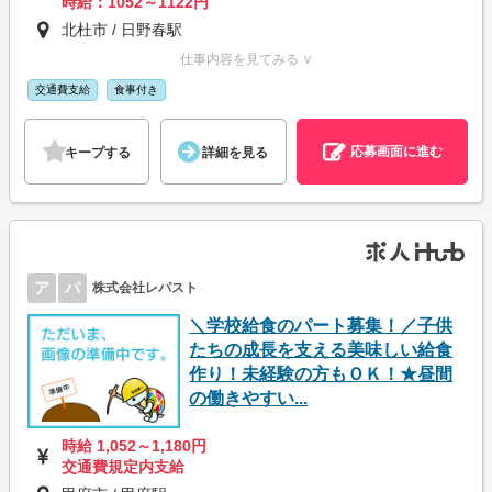
時給：1052～1122円
北杜市 / 日野春駅
仕事内容を見てみる ∨
交通費支給
食事付き
応募画面に進む
キープする
詳細を見る
ア
パ
株式会社レパスト
＼学校給食のパート募集！／子供
たちの成長を支える美味しい給食
作り！未経験の方もＯＫ！★昼間
の働きやすい...
時給 1,052～1,180円
交通費規定内支給