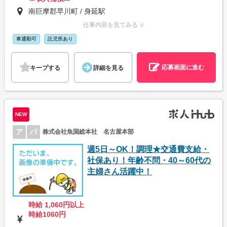
南巨摩郡早川町 / 身延駅
仕事内容を見てみる ∨
車通勤可
託児所あり
応募画面に進む
キープする
詳細を見る
NEW
ア
パ
株式会社魚国総本社 名古屋本部
週5日～OK！調理★交通費支給・
社保あり！年齢不問・40～60代の
主婦さん活躍中！
時給 1,060円以上
時給1060円