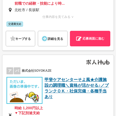
前職での経験・技能により時...
北杜市 / 長坂駅
仕事内容を見てみる ∨
交通費支給
応募画面に進む
キープする
詳細を見る
ア
パ
株式会社SOYOKAZE
甲斐ケアセンターそよ風★介護施
設の調理職＼資格が活かせる♪／ブ
ランクＯＫ・社保完備・各種手当
あり
時給 1,200円以上
▼下記別途支給