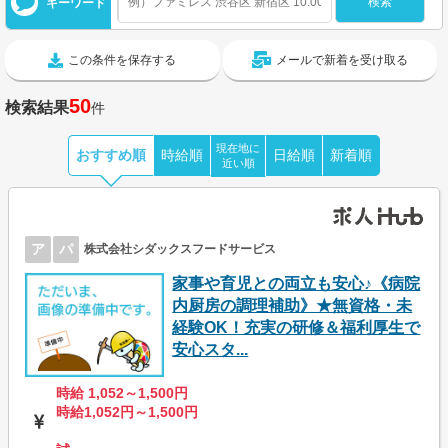
キーワード
この条件を保存する
メールで新着を受け取る
50
検索結果
件
現在地に
おすすめ順
時給順
日給順
新着順
近い順
ア
パ
株式会社シダックスフードサービス
家事や育児との両立も安心♪《病院
内厨房の調理補助》★無資格・未
経験OK！充実の研修＆福利厚生で
安心スタ...
時給 1,052～1,500円
時給1,052円～1,500円