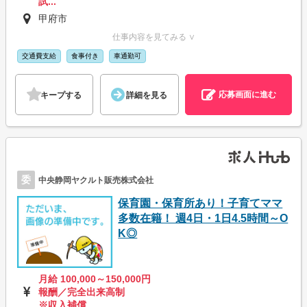
試...
甲府市
仕事内容を見てみる ∨
交通費支給
食事付き
車通勤可
応募画面に進む
キープする
詳細を見る
委
中央静岡ヤクルト販売株式会社
保育園・保育所あり！子育てママ
多数在籍！ 週4日・1日4.5時間～O
K◎
月給 100,000～150,000円
報酬／完全出来高制
※収入補償...