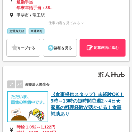
通勤手当
年末年始手当：38...
甲斐市 / 竜王駅
仕事内容を見てみる ∨
交通費支給
車通勤可
応募画面に進む
キープする
詳細を見る
ア
パ
医療法人燦生会
《食事提供スタッフ》未経験OK！
9時～13時の短時間◎週2～4日★
家庭の料理経験が活かせる！食事
補助あり
時給 1,052～1,122円