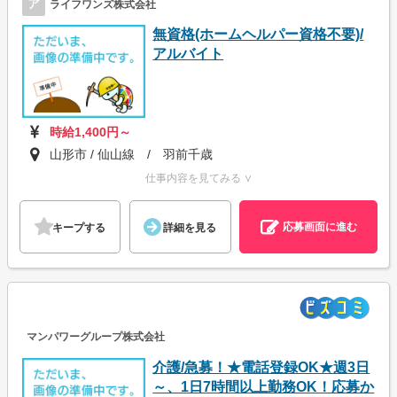
ア
ライフワンズ株式会社
無資格(ホームヘルパー資格不要)/
アルバイト
時給1,400円～
山形市 / 仙山線 / 羽前千歳
仕事内容を見てみる ∨
応募画面に進む
キープする
詳細を見る
マンパワーグループ株式会社
介護/急募！★電話登録OK★週3日
～、1日7時間以上勤務OK！応募か