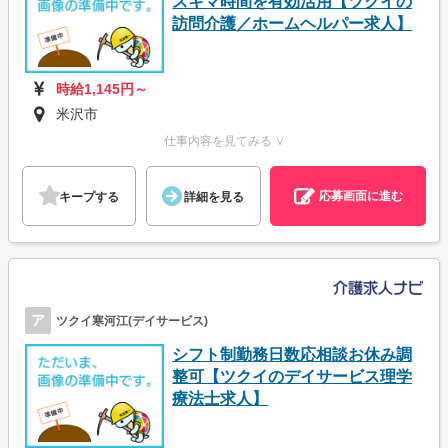
スキマ時間を有効活用【ツクイの
訪問介護／ホームヘルパー求人】
時給1,145円～
米沢市
仕事内容を見てみる ∨
応募画面に進む
キープする
詳細を見る
ア
ツクイ寒河江(デイサービス)
シフト制勤務日数応相談お休み調
整可【ツクイのデイサービス理学
療法士求人】