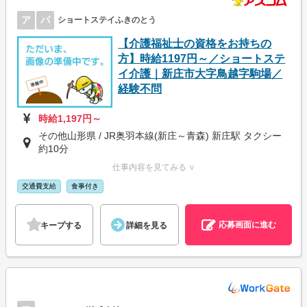
ア
パ
ショートステイふきのとう
【介護福祉士の資格をお持ちの
方】時給1197円～／ショートステ
イ介護｜新庄市大字鳥越字駒場／
経験不問
時給1,197円～
その他山形県 / JR奥羽本線(新庄～青森) 新庄駅 タクシー
約10分
仕事内容を見てみる ∨
交通費支給
食事付き
応募画面に進む
キープする
詳細を見る