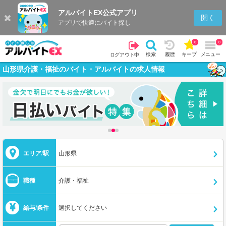
アルバイトEX公式アプリ
開く
アプリで快適にバイト探し
0
0
検索
履歴
キープ
メニュー
ログアウト中
山形県介護・福祉のバイト・アルバイトの求人情報
エリア/駅
山形県
職種
介護・福祉
給与/条件
選択してください