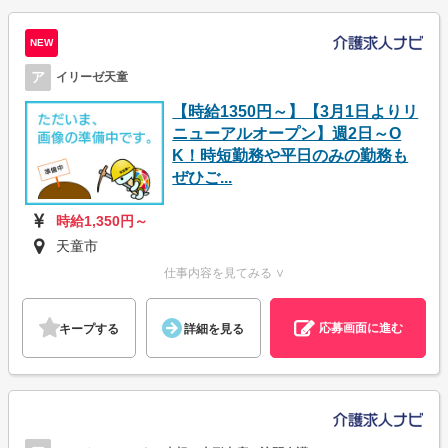
NEW
ア
イリーゼ天童
【時給1350円～】【3月1日よりリ
ニューアルオープン】週2日～O
K！時短勤務や平日のみの勤務も
ぜひご...
時給1,350円～
天童市
仕事内容を見てみる ∨
応募画面に進む
キープする
詳細を見る