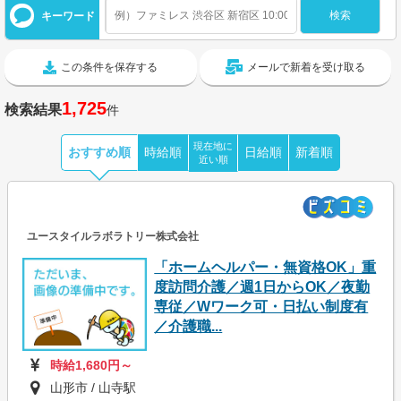
キーワード
この条件を保存する
メールで新着を受け取る
1,725
検索結果
件
現在地に
おすすめ順
時給順
日給順
新着順
近い順
ユースタイルラボラトリー株式会社
「ホームヘルパー・無資格OK」重
度訪問介護／週1日からOK／夜勤
専従／Wワーク可・日払い制度有
／介護職...
時給1,680円～
山形市 / 山寺駅