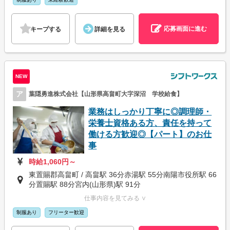
応募画面に進む
キープする
詳細を見る
NEW
ア
葉隠勇進株式会社【山形県高畠町大字深沼 学校給食】
業務はしっかり丁寧に◎調理師・
栄養士資格ある方、責任を持って
働ける方歓迎◎【パート】のお仕
事
時給1,060円～
東置賜郡高畠町 / 高畠駅 36分赤湯駅 55分南陽市役所駅 66
分置賜駅 88分宮内(山形県)駅 91分
仕事内容を見てみる ∨
制服あり
フリーター歓迎