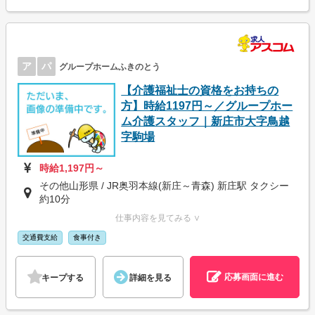
ア
パ
グループホームふきのとう
【介護福祉士の資格をお持ちの
方】時給1197円～／グループホー
ム介護スタッフ｜新庄市大字鳥越
字駒場
時給1,197円～
その他山形県 / JR奥羽本線(新庄～青森) 新庄駅 タクシー
約10分
仕事内容を見てみる ∨
交通費支給
食事付き
応募画面に進む
キープする
詳細を見る