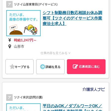
ア
ツクイ山形東青田(デイサービス)
シフト制勤務日数応相談お休み調
整可【ツクイのデイサービス作業
療法士求人】
時給1,247円～
山形市
仕事内容を見てみる ∨
応募画面に進む
キープする
詳細を見る
ア
ツクイ米沢(訪問介護)
平日のみOK／ダブルワークOK／