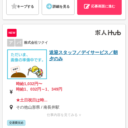
応募画面に進む
キープする
詳細を見る
NEW
ア
パ
株式会社ツクイ
送迎スタッフ／デイサービス／朝
夕のみ
時給1,032円〜
時給1、032円～1、349円
★土日祝日は時...
その他山形県 / 南長井駅
仕事内容を見てみる ∨
交通費支給