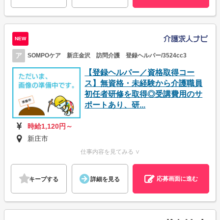
NEW
ア
SOMPOケア 新庄金沢 訪問介護 登録ヘルパー/3524cc3
【登録ヘルパー／資格取得コー
ス】無資格・未経験から介護職員
初任者研修を取得◎受講費用のサ
ポートあり、研...
時給1,120円～
新庄市
仕事内容を見てみる ∨
応募画面に進む
キープする
詳細を見る