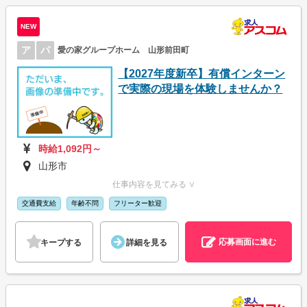
NEW
ア
パ
愛の家グループホーム 山形前田町
【2027年度新卒】有償インターン
で実際の現場を体験しませんか？
時給1,092円～
山形市
仕事内容を見てみる ∨
交通費支給
年齢不問
フリーター歓迎
応募画面に進む
キープする
詳細を見る