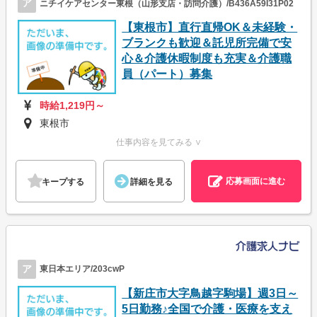
ア
ニチイケアセンター東根（山形支店・訪問介護）/B436A59I31P02
【東根市】直行直帰OK＆未経験・
ブランクも歓迎＆託児所完備で安
心＆介護休暇制度も充実＆介護職
員（パート）募集
時給1,219円～
東根市
仕事内容を見てみる ∨
応募画面に進む
キープする
詳細を見る
ア
東日本エリア/203cwP
【新庄市大字鳥越字駒場】週3日～
5日勤務♪全国で介護・医療を支え