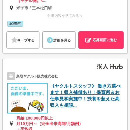
【モデル例】<...
米子市 / 三本松口駅
仕事内容を見てみる ∨
車通勤可
応募画面に進む
キープする
詳細を見る
委
鳥取ヤクルト販売株式会社
《ヤクルトスタッフ》 働き方選べ
ます！収入補償あり！保育所＆お
仕事見学実施中！扶養を超えた高
収入も相談...
月給 100,000円以上
月10万円～（完全出来高制/月額例）
・平均収...