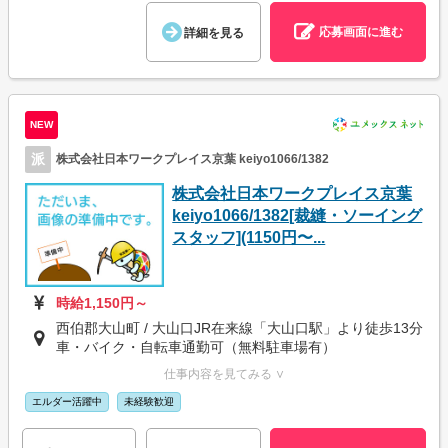
応募画面に進む
詳細を見る
NEW
派
株式会社日本ワークプレイス京葉 keiyo1066/1382
株式会社日本ワークプレイス京葉
keiyo1066/1382[裁縫・ソーイング
スタッフ](1150円〜...
時給1,150円～
西伯郡大山町 / 大山口JR在来線「大山口駅」より徒歩13分
車・バイク・自転車通勤可（無料駐車場有）
仕事内容を見てみる ∨
エルダー活躍中
未経験歓迎