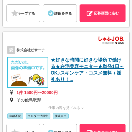
応募画面に進む
キープする
詳細を見る
委
株式会社ビサーチ
★好きな時間に好きな場所で働け
る★在宅美容モニター★単発1日～
OK♪スキンケア・コスメ無料＋謝
礼あり！...
1件 1500円〜20000円
その他鳥取県
仕事内容を見てみる ∨
年齢不問
エルダー活躍中
服装自由