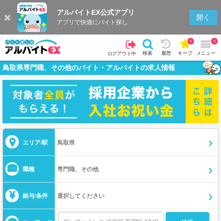
アルバイトEX公式アプリ
開く
アプリで快適にバイト探し
0
0
検索
履歴
キープ
メニュー
ログアウト中
鳥取県専門職、その他のバイト・アルバイトの求人情報
エリア/駅
鳥取県
職種
専門職、その他
給与/条件
選択してください