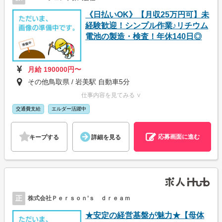
《日払いOK》【月収25万円可】未
経験歓迎！シンプル作業♪リチウム
電池の製造・検査！年休140日◎
月給 190000円〜
その他鳥取県 / 岩美駅 自動車5分
仕事内容を見てみる ∨
交通費支給
エルダー活躍中
応募画面に進む
キープする
詳細を見る
正
株式会社Ｐｅｒｓｏｎ’ｓ ｄｒｅａｍ
★安定の経営基盤が魅力★【母体