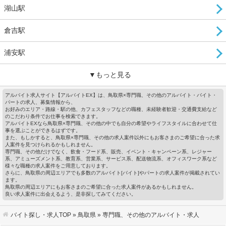
湖山駅
倉吉駅
浦安駅
▼もっと見る
アルバイト求人サイト【アルバイトEX】は、鳥取県×専門職、その他のアルバイト・バイト・
パートの求人、募集情報から、
お好みのエリア・路線・駅の他、カフェスタッフなどの職種、未経験者歓迎・交通費支給など
のこだわり条件でお仕事を検索できます。
アルバイトEXなら鳥取県×専門職、その他の中でも自分の希望やライフスタイルに合わせて仕
事を選ぶことができるはずです。
また、もしかすると、鳥取県×専門職、その他の求人案件以外にもお客さまのご希望に合った求
人案件を見つけられるかもしれません。
専門職、その他だけでなく、飲食・フード系、販売、イベント・キャンペーン系、レジャー
系、アミューズメント系、教育系、営業系、サービス系、配送物流系、オフィスワーク系など
様々な職種の求人案件をご用意しております。
さらに、鳥取県の周辺エリアでも多数のアルバイト[バイト]やパートの求人案件が掲載されてい
ます。
鳥取県の周辺エリアにもお客さまのご希望に合った求人案件があるかもしれません。
良い求人案件に出会えるよう、是非探してみてください。
バイト探し・求人TOP
»
鳥取県
» 専門職、その他のアルバイト・求人