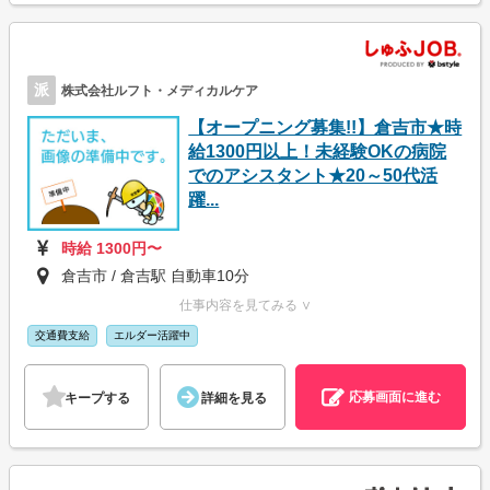
派
株式会社ルフト・メディカルケア
【オープニング募集!!】倉吉市★時
給1300円以上！未経験OKの病院
でのアシスタント★20～50代活
躍...
時給 1300円〜
倉吉市 / 倉吉駅 自動車10分
仕事内容を見てみる ∨
交通費支給
エルダー活躍中
応募画面に進む
キープする
詳細を見る