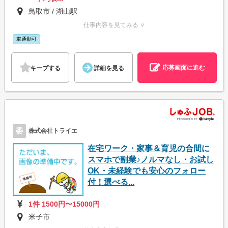
鳥取市 / 湖山駅
仕事内容を見てみる ∨
車通勤可
応募画面に進む
キープする
詳細を見る
委
株式会社トライエ
在宅ワーク・家事＆育児の合間に
スマホで副業♪ノルマなし・お試し
OK・未経験でも安心のフォロー
付！選べる...
1件 1500円〜15000円
米子市