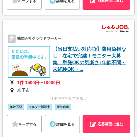
応募画面に進む
キープする
詳細を見る
委
株式会社クラウドワーカー
【当日支払い対応◎】費用負担な
し！在宅で完結！モニター大募
集！単発OKの気楽さ♪年齢不問・
未経験OK・...
1件 1500円〜10000円
米子市
仕事内容を見てみる ∨
年齢不問
エルダー活躍中
服装自由
応募画面に進む
キープする
詳細を見る