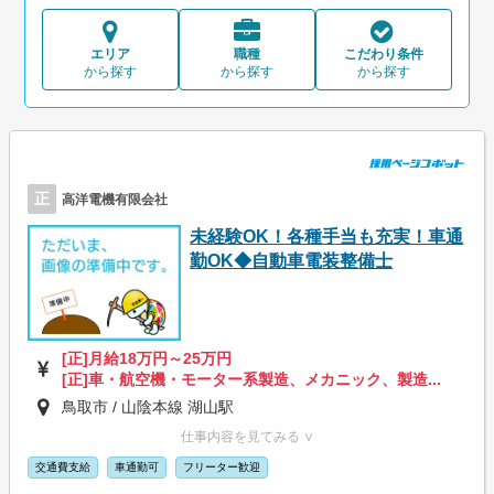
エリア
職種
こだわり条件
から探す
から探す
から探す
正
高洋電機有限会社
未経験OK！各種手当も充実！車通
勤OK◆自動車電装整備士
[正]月給18万円～25万円
[正]車・航空機・モーター系製造、メカニック、製造...
鳥取市 / 山陰本線 湖山駅
仕事内容を見てみる ∨
交通費支給
車通勤可
フリーター歓迎