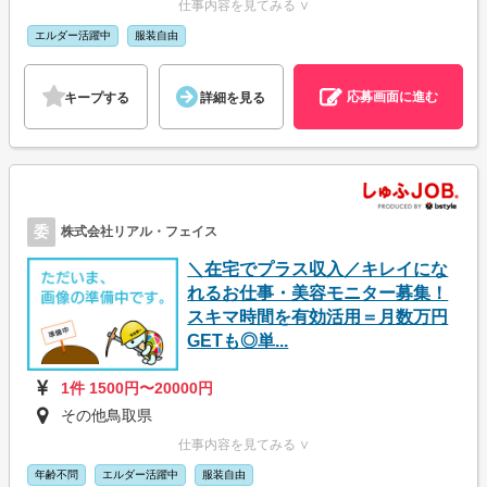
仕事内容を見てみる ∨
エルダー活躍中
服装自由
応募画面に進む
キープする
詳細を見る
委
株式会社リアル・フェイス
＼在宅でプラス収入／キレイにな
れるお仕事・美容モニター募集！
スキマ時間を有効活用＝月数万円
GETも◎単...
1件 1500円〜20000円
その他鳥取県
仕事内容を見てみる ∨
年齢不問
エルダー活躍中
服装自由