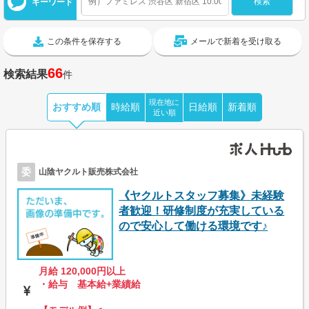
キーワード
この条件を保存する
メールで新着を受け取る
66
検索結果
件
現在地に
おすすめ順
時給順
日給順
新着順
近い順
委
山陰ヤクルト販売株式会社
《ヤクルトスタッフ募集》未経験
者歓迎！研修制度が充実している
ので安心して働ける環境です♪
月給 120,000円以上
・給与 基本給+業績給