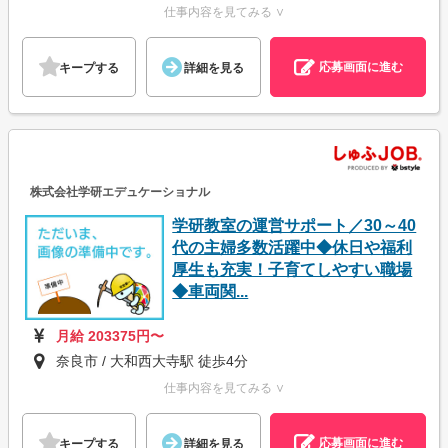
仕事内容を見てみる ∨
応募画面に進む
キープする
詳細を見る
株式会社学研エデュケーショナル
学研教室の運営サポート／30～40
代の主婦多数活躍中◆休日や福利
厚生も充実！子育てしやすい職場
◆車両関...
月給 203375円〜
奈良市 / 大和西大寺駅 徒歩4分
仕事内容を見てみる ∨
応募画面に進む
キープする
詳細を見る