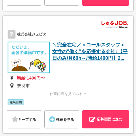
委
株式会社ジュピター
＼完全在宅／＜コールスタッフ＞
女性の”働く”を応援する会社♪【平
日のみ/月60h～/時給1400円】2...
時給 1400円〜
奈良市
仕事内容を見てみる ∨
服装自由
応募画面に進む
キープする
詳細を見る