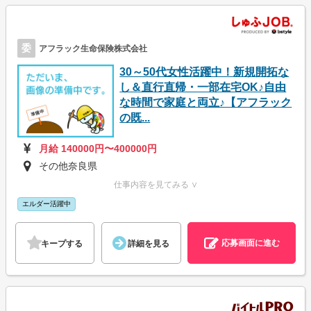
委
アフラック生命保険株式会社
30～50代女性活躍中！新規開拓な
し＆直行直帰・一部在宅OK♪自由
な時間で家庭と両立♪【アフラック
の既...
月給 140000円〜400000円
その他奈良県
仕事内容を見てみる ∨
エルダー活躍中
応募画面に進む
キープする
詳細を見る