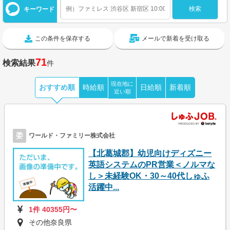
キーワード
この条件を保存する
メールで新着を受け取る
71
検索結果
件
現在地に
おすすめ順
時給順
日給順
新着順
近い順
委
ワールド・ファミリー株式会社
【北葛城郡】幼児向けディズニー
英語システムのPR営業＜ノルマな
し＞未経験OK・30～40代しゅふ
活躍中...
1件 40355円〜
その他奈良県