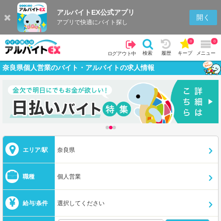
アルバイトEX公式アプリ
開く
アプリで快適にバイト探し
0
0
検索
履歴
キープ
メニュー
ログアウト中
奈良県個人営業のバイト・アルバイトの求人情報
エリア/駅
奈良県
職種
個人営業
給与/条件
選択してください