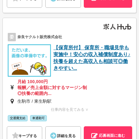
委
奈良ヤクルト販売株式会社
【保育所付】 保育所・職場見学も
実施中！安心の収入補償制度あり♪
扶養を超えた高収入も相談可◎働
きやすい...
月給 100,000円
報酬／売上金額に対するマージン制
◎扶養の範囲内...
生駒市 / 東生駒駅
仕事内容を見てみる ∨
交通費支給
車通勤可
応募画面に進む
キープする
詳細を見る