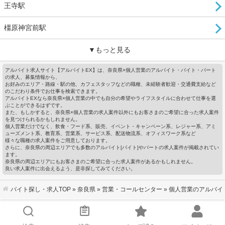
王寺駅
橿原神宮前駅
▼もっと見る
アルバイト求人サイト【アルバイトEX】は、奈良県×個人営業のアルバイト・バイト・パート
の求人、募集情報から、
お好みのエリア・路線・駅の他、カフェスタッフなどの職種、未経験者歓迎・交通費支給など
のこだわり条件でお仕事を検索できます。
アルバイトEXなら奈良県×個人営業の中でも自分の希望やライフスタイルに合わせて仕事を選
ぶことができるはずです。
また、もしかすると、奈良県×個人営業の求人案件以外にもお客さまのご希望に合った求人案件
を見つけられるかもしれません。
個人営業だけでなく、飲食・フード系、販売、イベント・キャンペーン系、レジャー系、アミ
ューズメント系、教育系、営業系、サービス系、配送物流系、オフィスワーク系など
様々な職種の求人案件をご用意しております。
さらに、奈良県の周辺エリアでも多数のアルバイト[バイト]やパートの求人案件が掲載されてい
ます。
奈良県の周辺エリアにもお客さまのご希望に合った求人案件があるかもしれません。
良い求人案件に出会えるよう、是非探してみてください。
バイト探し・求人TOP
»
奈良県
»
営業・コールセンター
» 個人営業のアルバイ
会社概要
｜
利用規約
｜
個人情報の取り扱いについて
｜
お問い合わせ
サイトマップ
｜
企業ご担当者様へ
｜
キーワードから探す