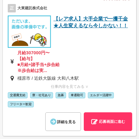
正
大東建託株式会社
【レア求人】大手企業で一攫千金
★人生変えるなら今しかない！！
月給307000円〜
【給与】
■月給+諸手当+歩合給
※歩合給は実...
橿原市 / 近鉄大阪線 大和八木駅
仕事内容を見てみる ∨
交通費支給
寮・社宅あり
急募
車通勤可
エルダー活躍中
フリーター歓迎
応募画面に進む
詳細を見る