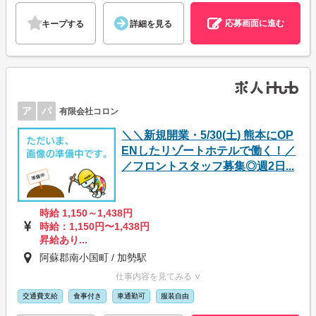
応募画面に進む
キープする
詳細を見る
ア
パ
有限会社コロン
＼＼新規開業・5/30(土) 熊本にOP
ENしたリゾートホテルで働く！／
／フロントスタッフ募集◎週2日...
時給 1,150～1,438円
時給：1,150円〜1,438円
昇給あり...
阿蘇郡南小国町 / 加勢駅
仕事内容を見てみる ∨
交通費支給
食事付き
車通勤可
服装自由