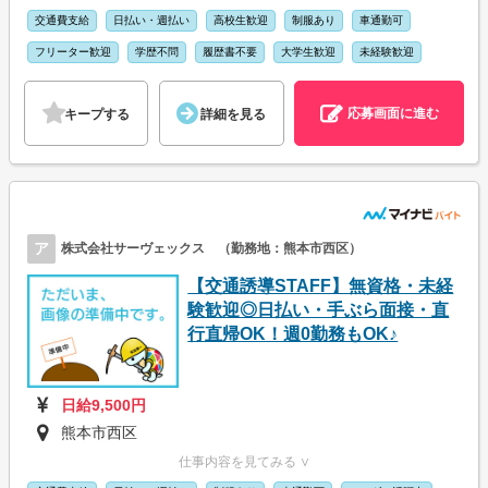
交通費支給
日払い・週払い
高校生歓迎
制服あり
車通勤可
フリーター歓迎
学歴不問
履歴書不要
大学生歓迎
未経験歓迎
応募画面に進む
キープする
詳細を見る
ア
株式会社サーヴェックス （勤務地：熊本市西区）
【交通誘導STAFF】無資格・未経
験歓迎◎日払い・手ぶら面接・直
行直帰OK！週0勤務もOK♪
日給9,500円
熊本市西区
仕事内容を見てみる ∨