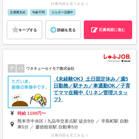
仕事内容を見てみる ∨
交通費支給
年齢不問
エルダー活躍中
応募画面に進む
キープする
詳細を見る
ア
パ
ワタキューセイモア株式会社
《未経験OK》土日固定休み／週5
日勤務／駅チカ／車通勤OK／子育
てママ在籍中《リネン管理スタッ
フ》
時給 1100円〜
熊本市中央区 / 九品寺交差点駅 徒歩9分 ／ 辛島町駅 自動
車5分 ／ 慶徳校前駅 自動車5分
仕事内容を見てみる ∨