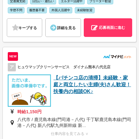
交通費支給
日払い・週払い
エルダー活躍中
フリーター歓迎
学歴不問
履歴書不要
外国人活躍中
未経験歓迎
応募画面に進む
キープする
詳細を見る
NEW
ア
ヒュウマップクリーンサービス ダイナム熊本八代北店
【パチンコ店の清掃】未経験・家
庭と両立したい主婦(夫)さん歓迎！
扶養内の相談OK♪
時給1,150円
八代市 / 鹿児島本線(門司港－八代) 千丁駅鹿児島本線(門司
港－八代) 新八代駅九州新幹線 新...
仕事内容を見てみる ∨