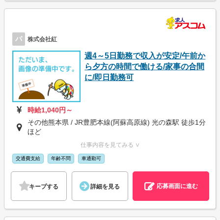
パ
株式会社紅
週4～5日勤務で収入が安定/午前か
ら夕方の時間で働ける/家事の合間
に/即日勤務可
時給1,040円～
その他熊本県 / JR豊肥本線(阿蘇高原線) 光の森駅 徒歩1分
ほど
仕事内容を見てみる ∨
交通費支給
年齢不問
車通勤可
応募画面に進む
キープする
詳細を見る