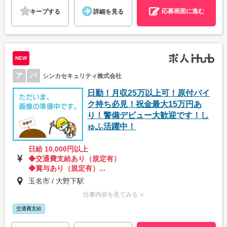
応募画面に進む
キープする
詳細を見る
NEW
ア
パ
シンカセキュリティ株式会社
日勤！月収25万以上可！原付バイ
ク持ち必見！祝金最大15万円あ
り！警備デビュー大歓迎です！し
ゅふ活躍中！
日給 10,000円以上
◆交通費支給あり（規定有）
◆賞与あり（規定有）...
玉名市 / 大野下駅
仕事内容を見てみる ∨
交通費支給