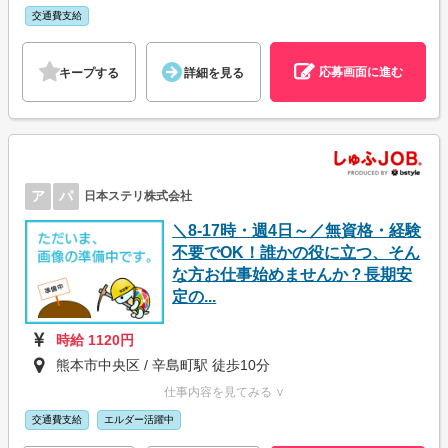
交通費支給
応募画面に進む
キープする
詳細を見る
ア
パ
日本ステリ株式会社
＼8-17時・週4日～／無資格・経験
不要でOK！誰かの役に立つ、そん
な方お仕事始めませんか？長期安
定の...
時給 1120円
熊本市中央区 / 辛島町駅 徒歩10分
仕事内容を見てみる ∨
交通費支給
エルダー活躍中