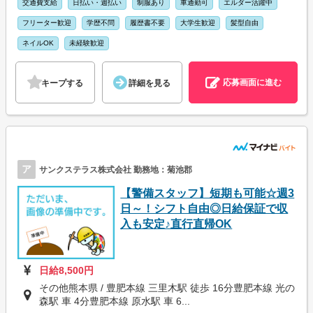
交通費支給
日払い・週払い
制服あり
車通勤可
エルダー活躍中
フリーター歓迎
学歴不問
履歴書不要
大学生歓迎
髪型自由
ネイルOK
未経験歓迎
応募画面に進む
キープする
詳細を見る
ア
サンクステラス株式会社 勤務地：菊池郡
【警備スタッフ】短期も可能☆週3
日～！シフト自由◎日給保証で収
入も安定♪直行直帰OK
日給8,500円
その他熊本県 / 豊肥本線 三里木駅 徒歩 16分豊肥本線 光の
森駅 車 4分豊肥本線 原水駅 車 6...