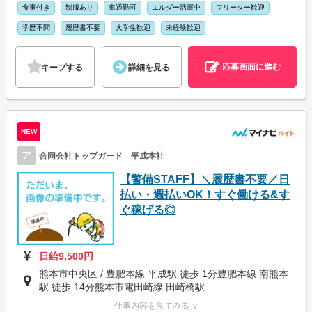
食事付き
制服あり
車通勤可
エルダー活躍中
フリーター歓迎
学歴不問
履歴書不要
大学生歓迎
未経験歓迎
応募画面に進む
キープする
詳細を見る
NEW
ア
合同会社トップガード 平成本社
【警備STAFF】＼履歴書不要／日
払い・週払いOK！すぐ働ける&す
ぐ稼げる◎
日給9,500円
熊本市中央区 / 豊肥本線 平成駅 徒歩 1分豊肥本線 南熊本
駅 徒歩 14分熊本市電田崎線 田崎橋駅...
仕事内容を見てみる ∨