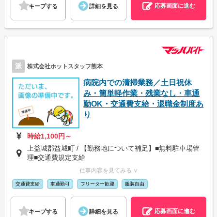
応募画面に進む
キープする
詳細を見る
派
株式会社ホットスタッフ熊本
病院内での清掃業務／土日祝休
み・簡単軽作業・残業なし・車通
勤OK・交通費支給・退職金制度あ
り
時給1,100円～
上益城郡益城町 / 【勤務地について補足】■無料駐車場管
理■交通費規定支給
仕事内容を見てみる ∨
交通費支給
車通勤可
フリーター歓迎
服装自由
応募画面に進む
キープする
詳細を見る