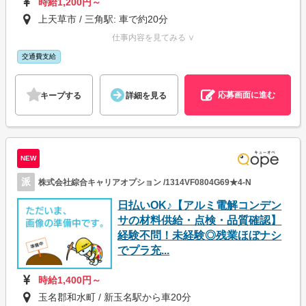
時給1,200円～
上天草市 / 三角駅: 車で約20分
仕事内容を見てみる ∨
交通費支給
応募画面に進む
キープする
詳細を見る
NEW
派
株式会社綜合キャリアオプション /1314VF0804G69★4-N
日払いOK♪【アルミ電解コンデン
サの材料供給・点検・品質確認】
経験不問！未経験◎残業ほぼナシ
でプラ充...
時給1,400円～
玉名郡和水町 / 新玉名駅から車20分