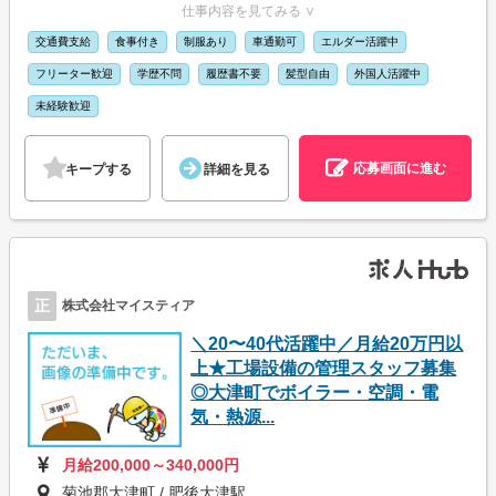
仕事内容を見てみる ∨
交通費支給
食事付き
制服あり
車通勤可
エルダー活躍中
フリーター歓迎
学歴不問
履歴書不要
髪型自由
外国人活躍中
未経験歓迎
応募画面に進む
キープする
詳細を見る
正
株式会社マイスティア
＼20〜40代活躍中／月給20万円以
上★工場設備の管理スタッフ募集
◎大津町でボイラー・空調・電
気・熱源...
月給200,000～340,000円
菊池郡大津町 / 肥後大津駅