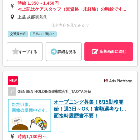
時給 1,350～1,450円
≪上記はケアスタッフ（無資格・未経験）の時給です...
上益城郡御船町
仕事内容を見てみる ∨
交通費支給
日払い・週払い
応募画面に進む
キープする
詳細を見る
NEW
ア
GENSEN HOLDINGS株式会社_TAOYA阿蘇
オープニング募集！6/15勤務開
始！週3日～OK！書類選考なし、
面接時履歴書不要！
時給1,130円～