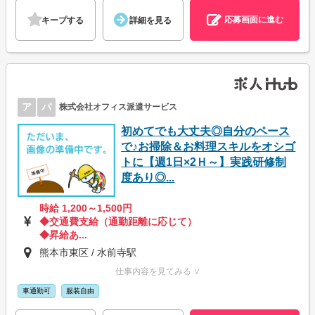
応募画面に進む
キープする
詳細を見る
ア
パ
株式会社オフィス派遣サービス
初めてでも大丈夫◎自分のペース
で♪お掃除＆お料理スキルをオシゴ
トに【週1日×2Ｈ～】実践研修制
度あり◎...
時給 1,200～1,500円
◆交通費支給（通勤距離に応じて）
◆昇給あ...
熊本市東区 / 水前寺駅
仕事内容を見てみる ∨
車通勤可
服装自由