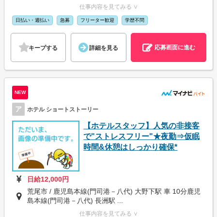
仕事内容を見てみる ∨
日払い・週払い
急募
フリーター歓迎
学歴不問
応募画面に進む
キープする
詳細を見る
NEW
ア
ホテル ショートストーリー
【ホテルスタッフ】人気の非接客
で"ストレスフリー"★夜勤⇒仮眠
時間&休憩はしっかり確保*
日給12,000円
荒尾市 / 鹿児島本線(門司港－八代) 大野下駅 車 10分鹿児
島本線(門司港－八代) 長洲駅 ...
仕事内容を見てみる ∨