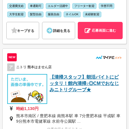
交通費支給
車通勤可
エルダー活躍中
フリーター歓迎
学歴不問
大学生歓迎
髪型自由
服装自由
ネイルOK
未経験歓迎
応募画面に進む
キープする
詳細を見る
NEW
ア
ニトリ 熊本はません店
【清掃スタッフ】朝活バイトにピ
ッタリ！館内清掃♪◎CMでおなじ
みニトリグループ★
時給1,130円
熊本市南区 / 豊肥本線 南熊本駅 車 7分豊肥本線 平成駅 車
9分熊本市電健軍線 水前寺公園駅 ...