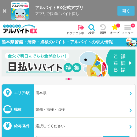
アルバイトEX公式アプリ
開く
アプリで快適にバイト探し
0
0
検索
履歴
キープ
メニュー
ログアウト中
熊本県警備・清掃・点検のバイト・アルバイトの求人情報
エリア/駅
熊本県
職種
警備・清掃・点検
給与/条件
選択してください