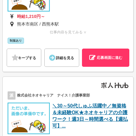
時給1,210円～
熊本市南区 / 西熊本駅
仕事内容を見てみる ∨
制服あり
応募画面に進む
キープする
詳細を見る
派
株式会社ネオキャリア ナイス！介護事業部
＼30～50代しゅふ活躍中／無資格
＆未経験OK★ネオキャリアの介護
ワーク！週3日～時間選べる【週払
可】...