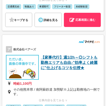
仕事内容を見てみる ∨
交通費支給
制服あり
車通勤可
フリーター歓迎
未経験歓迎
応募画面に進む
キープする
詳細を見る
ア
株式会社ベアーズ
【家事代行】週1/2h～◎シフトも
勤務エリアも自由♪"効率よく綺麗
に"仕上げるコツを伝授★
時給1,100円
その他熊本県 / 南阿蘇鉄道 加勢駅※上記は勤務地の一例で
す。
仕事内容を見てみる ∨