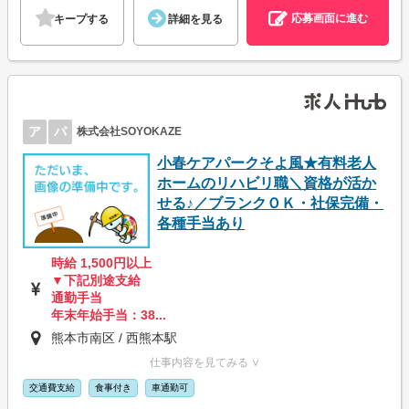
応募画面に進む
キープする
詳細を見る
ア
パ
株式会社SOYOKAZE
小春ケアパークそよ風★有料老人
ホームのリハビリ職＼資格が活か
せる♪／ブランクＯＫ・社保完備・
各種手当あり
時給 1,500円以上
▼下記別途支給
通勤手当
年末年始手当：38...
熊本市南区 / 西熊本駅
仕事内容を見てみる ∨
交通費支給
食事付き
車通勤可