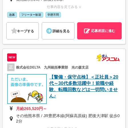
仕事内容を見てみる ∨
急募
フリーター歓迎
学歴不問
応募画面に進む
キープする
詳細を見る
NEW
正
株式会社DELTA 九州統括事業部 光の森支店
【警備・保守点検】＜正社員＞20
代～30代多数活躍中！前職や経
験、転職回数などは一切問いませ
ん♪
月給265,520円～
その他熊本県 / JR豊肥本線(阿蘇高原線) 肥後大津駅 徒歩0
2分