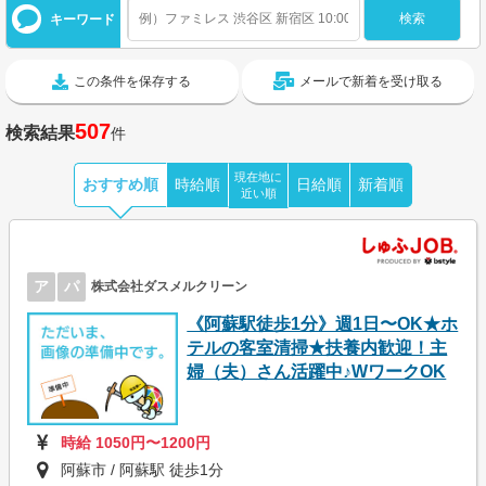
キーワード
この条件を保存する
メールで新着を受け取る
507
検索結果
件
現在地に
おすすめ順
時給順
日給順
新着順
近い順
ア
パ
株式会社ダスメルクリーン
《阿蘇駅徒歩1分》週1日〜OK★ホ
テルの客室清掃★扶養内歓迎！主
婦（夫）さん活躍中♪WワークOK
時給 1050円〜1200円
阿蘇市 / 阿蘇駅 徒歩1分