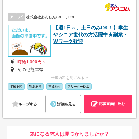
ア
パ
株式会社あんしんCo．，Ltd．
【週1日～、土日のみOK！】学生
やシニア世代の方活躍中★副業・
Wワーク歓迎
時給1,300円～
その他熊本県
仕事内容を見てみる ∨
年齢不問
制服あり
車通勤可
フリーター歓迎
応募画面に進む
キープする
詳細を見る
気になる求人は見つかりましたか？