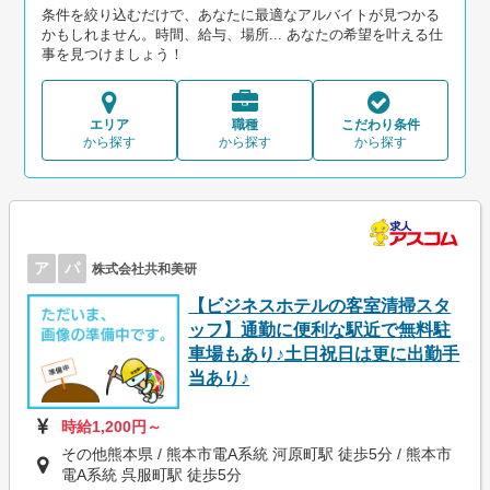
条件を絞り込むだけで、あなたに最適なアルバイトが見つかる
かもしれません。時間、給与、場所... あなたの希望を叶える仕
事を見つけましょう！
エリア
職種
こだわり条件
から探す
から探す
から探す
ア
パ
株式会社共和美研
【ビジネスホテルの客室清掃スタ
ッフ】通勤に便利な駅近で無料駐
車場もあり♪土日祝日は更に出勤手
当あり♪
時給1,200円～
その他熊本県 / 熊本市電A系統 河原町駅 徒歩5分 / 熊本市
電A系統 呉服町駅 徒歩5分