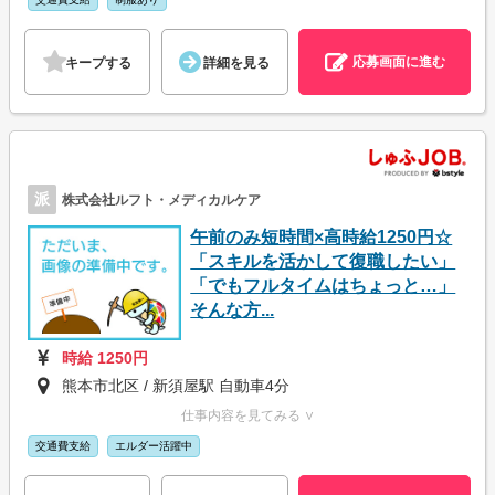
応募画面に進む
キープする
詳細を見る
派
株式会社ルフト・メディカルケア
午前のみ短時間×高時給1250円☆
「スキルを活かして復職したい」
「でもフルタイムはちょっと…」
そんな方...
時給 1250円
熊本市北区 / 新須屋駅 自動車4分
仕事内容を見てみる ∨
交通費支給
エルダー活躍中