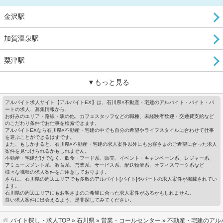
金沢駅
加賀温泉駅
粟津駅
▼もっと見る
アルバイト求人サイト【アルバイトEX】は、石川県×不動産・宅建のアルバイト・バイト・パ
ートの求人、募集情報から、
お好みのエリア・路線・駅の他、カフェスタッフなどの職種、未経験者歓迎・交通費支給など
のこだわり条件でお仕事を検索できます。
アルバイトEXなら石川県×不動産・宅建の中でも自分の希望やライフスタイルに合わせて仕事
を選ぶことができるはずです。
また、もしかすると、石川県×不動産・宅建の求人案件以外にもお客さまのご希望に合った求人
案件を見つけられるかもしれません。
不動産・宅建だけでなく、飲食・フード系、販売、イベント・キャンペーン系、レジャー系、
アミューズメント系、教育系、営業系、サービス系、配送物流系、オフィスワーク系など
様々な職種の求人案件をご用意しております。
さらに、石川県の周辺エリアでも多数のアルバイト[バイト]やパートの求人案件が掲載されてい
ます。
石川県の周辺エリアにもお客さまのご希望に合った求人案件があるかもしれません。
良い求人案件に出会えるよう、是非探してみてください。
バイト探し・求人TOP
»
石川県
»
営業・コールセンター
» 不動産・宅建のアル