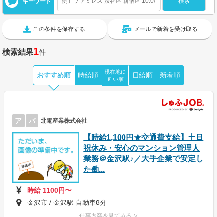
キーワード
この条件を保存する
メールで新着を受け取る
1
検索結果
件
現在地に
おすすめ順
時給順
日給順
新着順
近い順
ア
パ
北電産業株式会社
【時給1,100円★交通費支給】土日
祝休み・安心のマンション管理人
業務＠金沢駅♪／大手企業で安定し
た働...
時給 1100円〜
金沢市 / 金沢駅 自動車8分
仕事内容を見てみる ∨