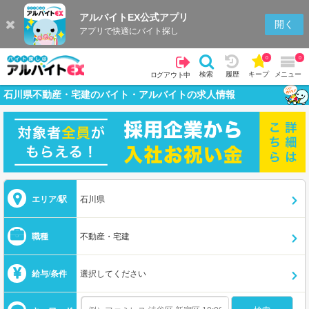
アルバイトEX公式アプリ
開く
アプリで快適にバイト探し
0
0
検索
履歴
キープ
メニュー
ログアウト中
石川県不動産・宅建のバイト・アルバイトの求人情報
エリア/駅
石川県
職種
不動産・宅建
給与/条件
選択してください