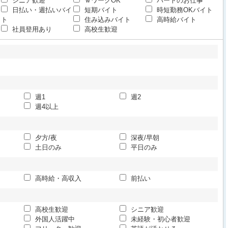
シニア歓迎
ｗワークOK
パートのお仕事
日払い・週払いバイ
短期バイト
時短勤務OKバイト
ト
住み込みバイト
高時給バイト
社員登用あり
高校生歓迎
週1
週2
週4以上
夕方/夜
深夜/早朝
土日のみ
平日のみ
高時給・高収入
前払い
高校生歓迎
シニア歓迎
外国人活躍中
未経験・初心者歓迎