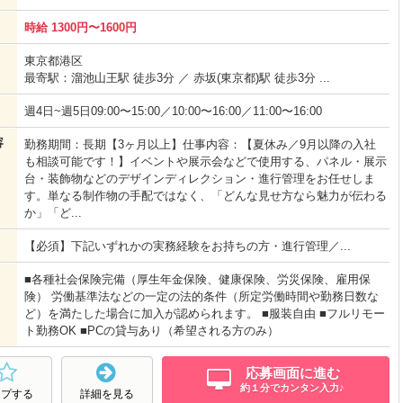
時給 1300円〜1600円
東京都港区
最寄駅：溜池山王駅 徒歩3分 ／ 赤坂(東京都)駅 徒歩3分 ...
週4日~週5日09:00〜15:00／10:00〜16:00／11:00〜16:00
容
勤務期間：長期【3ヶ月以上】仕事内容：【夏休み／9月以降の入社
も相談可能です！】イベントや展示会などで使用する、パネル・展示
台・装飾物などのデザインディレクション・進行管理をお任せしま
す。単なる制作物の手配ではなく、「どんな見せ方なら魅力が伝わる
か」「ど...
【必須】下記いずれかの実務経験をお持ちの方・進行管理／...
■各種社会保険完備（厚生年金保険、健康保険、労災保険、雇用保
険） 労働基準法などの一定の法的条件（所定労働時間や勤務日数な
ど）を満たした場合に加入が認められます。 ■服装自由 ■フルリモー
ト勤務OK ■PCの貸与あり（希望される方のみ）
応募画面に進む
約１分でカンタン入力♪
ープする
詳細を見る