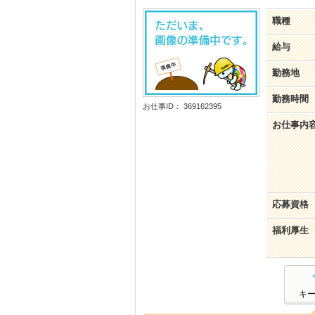
職種
給与
勤務地
勤務時間
お仕事ID： 369162395
お仕事内
応募資格
福利厚生
キ