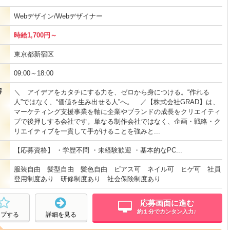
Webデザイン/Webデザイナー
時給1,700円～
東京都新宿区
09:00～18:00
容
＼ アイデアをカタチにする力を、ゼロから身につける。“作れる
人”ではなく、“価値を生み出せる人”へ。 ／【株式会社GRAD】は、
マーケティング支援事業を軸に企業やブランドの成長をクリエイティ
ブで後押しする会社です。単なる制作会社ではなく、企画・戦略・ク
リエイティブを一貫して手がけることを強みと...
【応募資格】 ・学歴不問 ・未経験歓迎 ・基本的なPC...
服装自由 髪型自由 髪色自由 ピアス可 ネイル可 ヒゲ可 社員
登用制度あり 研修制度あり 社会保険制度あり
応募画面に進む
約１分でカンタン入力♪
ープする
詳細を見る