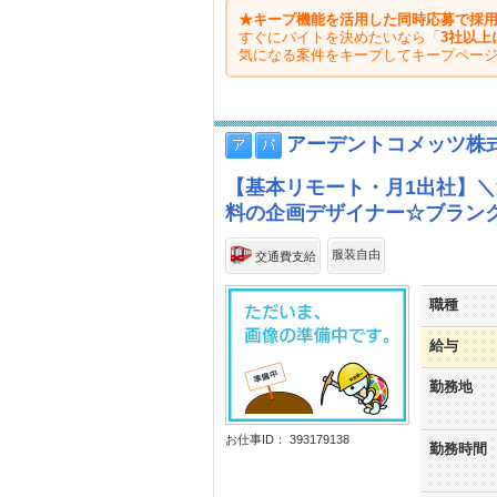
★キープ機能を活用した同時応募で採用
すぐにバイトを決めたいなら「
3社以上
気になる案件をキープしてキープペー
アーデントコメッツ株
【基本リモート・月1出社】＼週
料の企画デザイナー☆ブラン
服装自由
交通費支給
職種
給与
勤務地
お仕事ID： 393179138
勤務時間