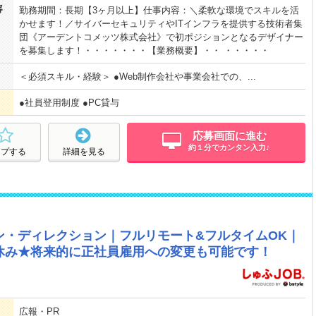
容
勤務期間：長期【3ヶ月以上】仕事内容：＼柔軟な環境でスキルを活
かせます！／サイバーセキュリティやITインフラを提供する技術者集
団《アーデントコメッツ株式会社》で初ポジションとなるデザイナー
を募集します！・・・・・・・【業務概要】・・ ・・・・・
＜必須スキル・経験＞ ●Web制作会社や事業会社での、...
●社員登用制度 ●PC貸与
応募画面に進む
約１分でカンタン入力♪
ープする
詳細を見る
ン・ディレクション｜フルリモート&フルタイムOK｜
休み★将来的に正社員雇用への変更も可能です！
広報・PR