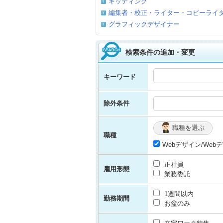
キッティング
編集者・校正・ライター・コピーライ
グラフィックデザイナー
検索条件の追加・変更
キーワード
除外条件
職種を選ぶ
職種
Webデザイン/Web
正社員
雇用形態
業務委託
1週間以内
勤務期間
お盆のみ