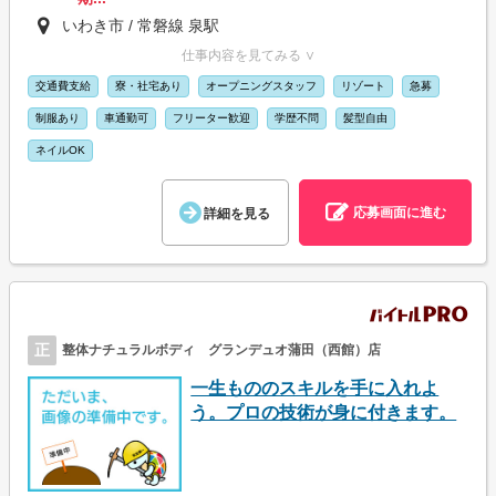
いわき市 / 常磐線 泉駅
仕事内容を見てみる ∨
交通費支給
寮・社宅あり
オープニングスタッフ
リゾート
急募
制服あり
車通勤可
フリーター歓迎
学歴不問
髪型自由
ネイルOK
応募画面に進む
詳細を見る
正
整体ナチュラルボディ グランデュオ蒲田（西館）店
一生もののスキルを手に入れよ
う。プロの技術が身に付きます。