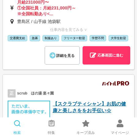
月給231000円〜
①全国社員：月給231,000円～
※全国転勤あり<...
豊島区 / 山手線 池袋駅
仕事内容を見てみる ∨
交通費支給
急募
制服あり
フリーター歓迎
学歴不問
大学生歓迎
応募画面に進む
詳細を見る
正
scrub ほの湯 楽々園
【スクラブティシャン】お肌の健
康と美しさををお手伝い☆
検索
特集
キープ済み
マイページ