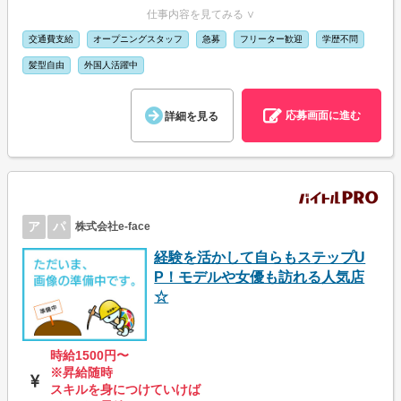
仕事内容を見てみる ∨
交通費支給
オープニングスタッフ
急募
フリーター歓迎
学歴不問
髪型自由
外国人活躍中
応募画面に進む
詳細を見る
ア
パ
株式会社e-face
経験を活かして自らもステップU
P！モデルや女優も訪れる人気店
☆
時給1500円〜
※昇給随時
スキルを身につけていけば