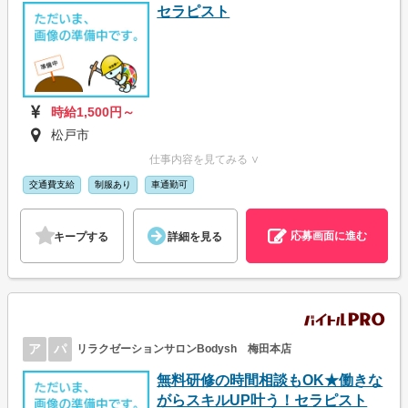
セラピスト
時給1,500円～
松戸市
仕事内容を見てみる ∨
交通費支給
制服あり
車通勤可
応募画面に進む
キープする
詳細を見る
ア
パ
リラクゼーションサロンBodysh 梅田本店
無料研修の時間相談もOK★働きな
がらスキルUP叶う！セラピスト