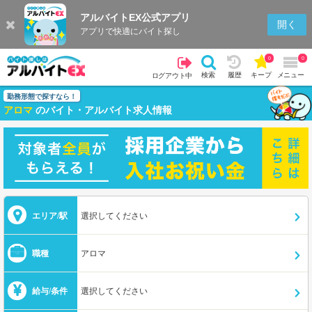
アルバイトEX公式アプリ
開く
アプリで快適にバイト探し
0
0
検索
履歴
キープ
メニュー
ログアウト中
勤務形態で探すなら！
アロマ
のバイト・アルバイト求人情報
エリア/駅
選択してください
職種
アロマ
給与/条件
選択してください