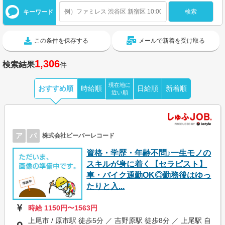
キーワード
この条件を保存する
メールで新着を受け取る
1,306
検索結果
件
現在地に
おすすめ順
時給順
日給順
新着順
近い順
ア
パ
株式会社ビーバーレコード
資格・学歴・年齢不問♪一生モノの
スキルが身に着く【セラピスト】
車・バイク通勤OK◎勤務後はゆっ
たりと入...
時給 1150円〜1563円
上尾市 / 原市駅 徒歩5分 ／ 吉野原駅 徒歩8分 ／ 上尾駅 自