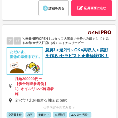
応募画面に進む
詳細を見る
＼来春NEWOPEN！スタッフ大募集／全身もみほぐし てもみ
ア
パ
や本舗 金沢入江店/（株）エイチスリービー
急募!＜週2日～OK×高収入＞笑顔
を作る♪セラピスト★未経験OK！
月給200000円〜
【歩合制※参考例】
1）オイルリンパ施術者
施...
金沢市 / 北陸鉄道石川線 西泉駅
仕事内容を見てみる ∨
交通費支給
急募
制服あり
車通勤可
エルダー活躍中