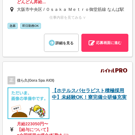
どんどん昇給...
大阪市中央区 / Ｏｓａｋａ Ｍｅｔｒｏ御堂筋線 なんば駅
仕事内容を見てみる ∨
急募
即日勤務OK
応募画面に進む
詳細を見る
正
佳ら久(Gora Spa AIOI)
【ホテルスパセラピスト積極採用
中】未経験OK！寮完備☆研修充実
月給223050円〜
【給与について】