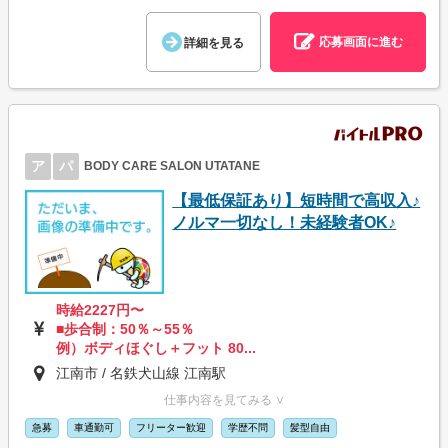
応募画面に進む
詳細を見る
ア
パ
BODY CARE SALON UTATANE
【最低保証あり】短時間で高収入♪
ノルマ一切なし！未経験者OK♪
時給2227円〜
■歩合制：50％～55％
例）ボディほぐし＋フット 80...
江南市 / 名鉄犬山線 江南駅
仕事内容を見てみる ∨
急募
車通勤可
フリーター歓迎
学歴不問
髪型自由