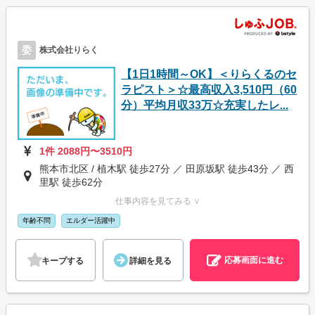
委
株式会社りらく
【1日1時間～OK】＜りらくるのセ
ラピスト＞☆最高収入3,510円（60
分）平均月収33万☆充実したレ...
1件 2088円〜3510円
熊本市北区 / 植木駅 徒歩27分 ／ 田原坂駅 徒歩43分 ／ 西
里駅 徒歩62分
仕事内容を見てみる ∨
年齢不問
エルダー活躍中
応募画面に進む
キープする
詳細を見る