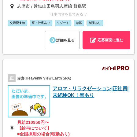
志摩市 / 近鉄山田鳥羽志摩線 賢島駅
仕事内容を見てみる ∨
交通費支給
寮・社宅あり
リゾート
急募
制服あり
応募画面に進む
詳細を見る
正
赤倉(Heavenly View Earth SPA)
アロマ・リラクゼーション|正社員|
未経験OK！寮あり
月給210950円〜
【給与について】
■全国採用の場合(転勤あり)