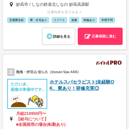
妙高市 / しなの鉄道北しなの 妙高高原駅
仕事内容を見てみる ∨
交通費支給
寮・社宅あり
リゾート
急募
制服あり
学歴不問
応募画面に進む
詳細を見る
正
熱海・伊豆山 佳ら久（Izusan Spa AIOI）
ホテルスパセラピスト|未経験O
K、寮あり！研修充実◎
月給210950円〜
【給与について】
■全国採用の場合(転勤あり)