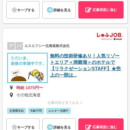
応募画面に進む
キープする
詳細を見る
ア
パ
エスエフシー北海道株式会社
無料の技術研修あり！人気リゾー
トエリア＜洞爺湖＞のホテルで
【リラクゼーションSTAFF】★売
上の一部は...
時給 1075円〜
その他北海道
仕事内容を見てみる ∨
交通費支給
年齢不問
エルダー活躍中
応募画面に進む
キープする
詳細を見る