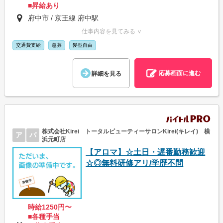
■昇給あり
府中市 / 京王線 府中駅
仕事内容を見てみる ∨
交通費支給
急募
髪型自由
応募画面に進む
詳細を見る
株式会社Kirei トータルビューティーサロンKirei(キレイ) 横
ア
パ
浜元町店
【アロマ】☆土日・遅番勤務歓迎
☆◎無料研修アリ/学歴不問
時給1250円〜
■各種手当