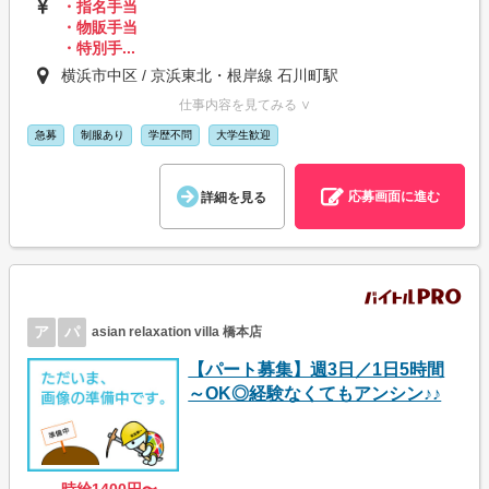
・指名手当
・物販手当
・特別手...
横浜市中区 / 京浜東北・根岸線 石川町駅
仕事内容を見てみる ∨
急募
制服あり
学歴不問
大学生歓迎
応募画面に進む
詳細を見る
ア
パ
asian relaxation villa 橋本店
【パート募集】週3日／1日5時間
～OK◎経験なくてもアンシン♪♪