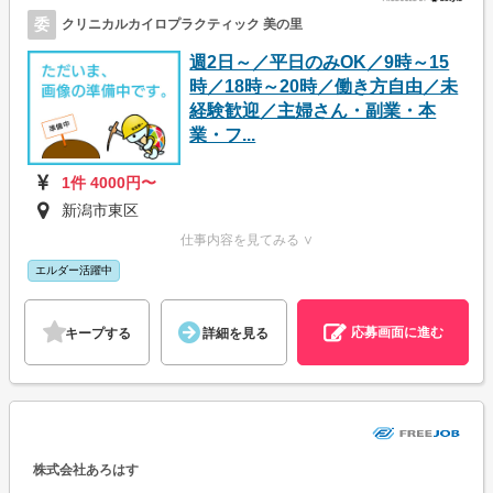
委
クリニカルカイロプラクティック 美の里
週2日～／平日のみOK／9時～15
時／18時～20時／働き方自由／未
経験歓迎／主婦さん・副業・本
業・フ...
1件 4000円〜
新潟市東区
仕事内容を見てみる ∨
エルダー活躍中
応募画面に進む
キープする
詳細を見る
株式会社あろはす