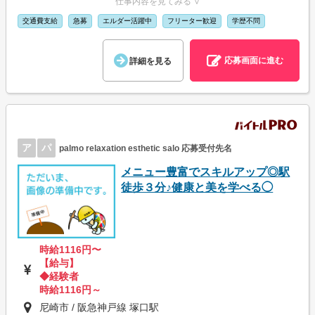
仕事内容を見てみる ∨
交通費支給
急募
エルダー活躍中
フリーター歓迎
学歴不問
応募画面に進む
詳細を見る
ア
パ
palmo relaxation esthetic salo 応募受付先名
メニュー豊富でスキルアップ◎駅
徒歩３分♪健康と美を学べる◯
時給1116円〜
【給与】
◆経験者
時給1116円～
尼崎市 / 阪急神戸線 塚口駅