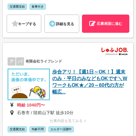
交通費支給
食事付き
応募画面に進む
キープする
詳細を見る
ア
パ
有限会社ライフレンド
歩合アリ！【週1日～OK！】週末
のみ・平日のみなどもOKです＼W
ワークもOK★／20～60代の方が
幅広...
時給 1040円〜
石巻市 / 陸前山下駅 徒歩10分
仕事内容を見てみる ∨
交通費支給
年齢不問
エルダー活躍中