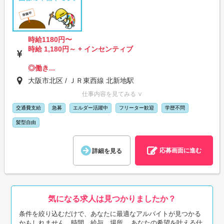
時給1180円〜
時給 1,180円～ + インセンティブ
◎働き...
大阪市北区 / ＪＲ東西線 北新地駅
仕事内容を見てみる ∨
交通費支給
急募
エルダー活躍中
フリーター歓迎
学歴不問
髪型自由
応募画面に進む
詳細を見る
気になる求人は見つかりましたか？
条件を絞り込むだけで、あなたに最適なアルバイトが見つかる
かもしれません。時間、給与、場所... あなたの希望を叶える仕