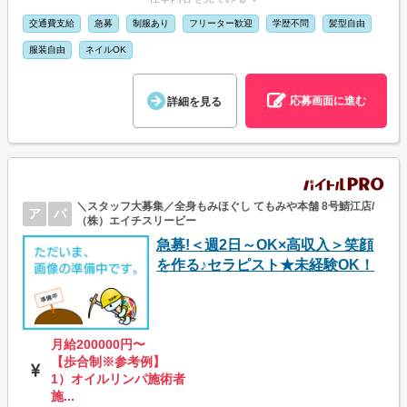
交通費支給
急募
制服あり
フリーター歓迎
学歴不問
髪型自由
服装自由
ネイルOK
応募画面に進む
詳細を見る
＼スタッフ大募集／全身もみほぐし てもみや本舗 8号鯖江店/
ア
パ
（株）エイチスリービー
急募!＜週2日～OK×高収入＞笑顔
を作る♪セラピスト★未経験OK！
月給200000円〜
【歩合制※参考例】
1）オイルリンパ施術者
施...