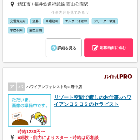
鯖江市 / 福井鉄道福武線 西山公園駅
仕事内容を見てみる ∨
交通費支給
急募
車通勤可
エルダー活躍中
フリーター歓迎
学歴不問
髪型自由
応募画面に進む
詳細を見る
ア
パ
ハワイアンフォレストSpa府中店
リゾート空間で癒しのお仕事♪ハワ
イアンロミロミのセラピスト
時給1230円〜
■経験・能力によりスタート時給は応相談