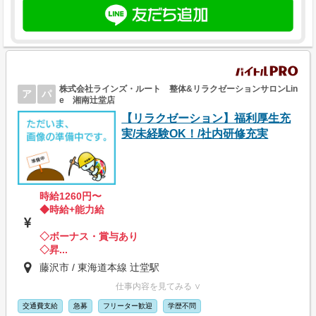
株式会社ラインズ・ルート 整体&リラクゼーションサロンLin
ア
パ
e 湘南辻堂店
【リラクゼーション】福利厚生充
実/未経験OK！/社内研修充実
時給1260円〜
◆時給+能力給
◇ボーナス・賞与あり
◇昇...
藤沢市 / 東海道本線 辻堂駅
仕事内容を見てみる ∨
交通費支給
急募
フリーター歓迎
学歴不問