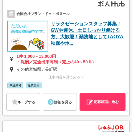
委
合同会社プラン・ドゥ・ボヌール
リラクゼーションスタッフ募集！
GWや連休、土日しっかり働ける
方、大歓迎！勤務地としてTAOYA
秋保やホ...
1件 1,000～13,000円
・報酬／完全出来高制（売上の40～50％）
その他宮城県 / 長町駅
仕事内容を見てみる ∨
車通勤可
服装自由
応募画面に進む
キープする
詳細を見る