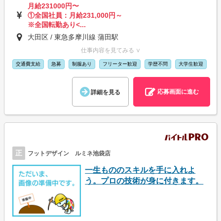
月給231000円〜
①全国社員：月給231,000円～
※全国転勤あり<...
大田区 / 東急多摩川線 蒲田駅
仕事内容を見てみる ∨
交通費支給
急募
制服あり
フリーター歓迎
学歴不問
大学生歓迎
応募画面に進む
詳細を見る
正
フットデザイン ルミネ池袋店
一生もののスキルを手に入れよ
う。プロの技術が身に付きます。