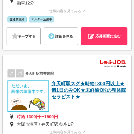
動車12分
仕事内容を見てみる ∨
交通費支給
エルダー活躍中
応募画面に進む
キープする
詳細を見る
ア
パ
弁天町駅前整体院
弁天町駅スグ★時給1300円以上★
週1日のみOK★未経験OKの整体院
セラピスト★
時給 1300円〜1500円
大阪市港区 / 弁天町駅 徒歩1分
仕事内容を見てみる ∨