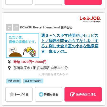
ア
パ
KOYASU Resort International 株式会社
週３～＼スキマ時間だけセラピス
ト／経験不問★おもてなしを「す
る」側に★全６室の小さな温泉宿
★一生モノの...
時給 1070円〜2000円
那須塩原市 / 那須塩原駅 自動車30分
仕事内容を見てみる ∨
交通費支給
エルダー活躍中
応募画面に進む
キープする
詳細を見る