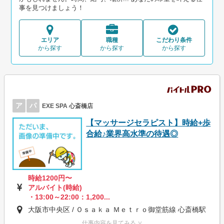
事を見つけましょう！
エリア
職種
こだわり条件
から探す
から探す
から探す
ア
パ
EXE SPA 心斎橋店
【マッサージセラピスト】時給+歩
合給♪業界高水準の待遇◎
時給1200円〜
アルバイト(時給)
・13:00～22:00：1,200...
大阪市中央区 / Ｏｓａｋａ Ｍｅｔｒｏ御堂筋線 心斎橋駅
仕事内容を見てみる ∨