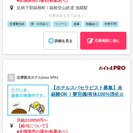
■全国採用の場合(転勤あり)
足柄下郡箱根町 / 箱根登山鉄道 強羅駅
仕事内容を見てみる ∨
交通費支給
寮・社宅あり
リゾート
急募
制服あり
学歴不問
応募画面に進む
詳細を見る
正
志摩観光ホテル(eau SPA)
【ホテルスパセラピスト募集】未
経験OK！寮完備/有休100%消化☆
月給210950円〜
【給与について】
■全国採用の場合(転勤あり)