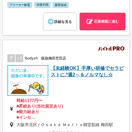
フリーター歓迎
学歴不問
髪型自由
応募画面に進む
詳細を見る
ア
パ
Bodysh 阪急梅田芝田店
【未経験OK】手厚い研修でセラピ
ストに.*週2～＆ノルマなし☆
時給1177円〜
■昇給あり(当社規定あり)
■能力給あり
■インセ...
大阪市北区 / Ｏｓａｋａ Ｍｅｔｒｏ御堂筋線 梅田駅