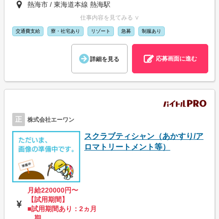
熱海市 / 東海道本線 熱海駅
仕事内容を見てみる ∨
交通費支給
寮・社宅あり
リゾート
急募
制服あり
応募画面に進む
詳細を見る
正
株式会社エーワン
スクラブティシャン（あかすり/ア
ロマトリートメント等）
月給220000円〜
【試用期間】
■試用期間あり：2ヵ月
期...