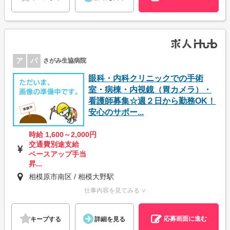
ア
パ
さがみ生協病院
眼科・内科クリニックでの手術
室・病棟・内視鏡（胃カメラ）・
看護師募集☆週２日から勤務OK！
安心のサポー...
時給 1,600～2,000円
交通費別途支給
ベースアップ手当
昇...
相模原市南区 / 相模大野駅
仕事内容を見てみる ∨
応募画面に進む
キープする
詳細を見る