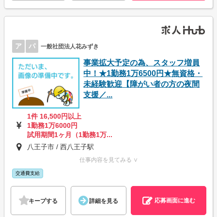
ア
パ
一般社団法人花みずき
事業拡大予定の為、スタッフ増員
中！★1勤務1万6500円★無資格・
未経験歓迎【障がい者の方の夜間
支援／...
1件 16,500円以上
1勤務1万6000円
試用期間1ヶ月（1勤務1万...
八王子市 / 西八王子駅
仕事内容を見てみる ∨
交通費支給
応募画面に進む
キープする
詳細を見る