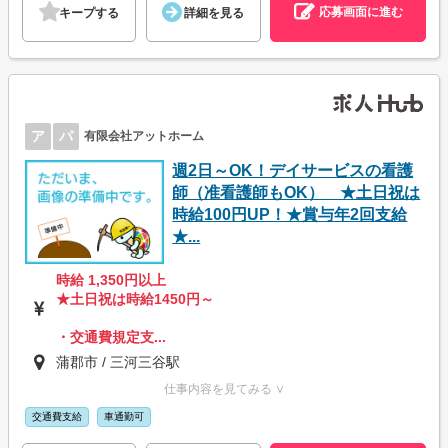
応募画面に進む
キープする
詳細を見る
ア
パ
有限会社アットホーム
週2日～OK！デイサービスの看護
師（准看護師もOK） ★土日祝は
時給100円UP！★賞与年2回支給
★...
時給 1,350円以上
★土日祝は時給1450円～
・交通費規定支...
蒲郡市 / 三河三谷駅
仕事内容を見てみる ∨
交通費支給
車通勤可