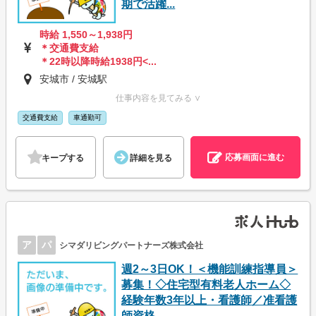
期で活躍...
時給 1,550～1,938円
＊交通費支給
＊22時以降時給1938円<...
安城市 / 安城駅
仕事内容を見てみる ∨
交通費支給
車通勤可
応募画面に進む
キープする
詳細を見る
ア
パ
シマダリビングパートナーズ株式会社
週2～3日OK！＜機能訓練指導員＞
募集！◇住宅型有料老人ホーム◇
経験年数3年以上・看護師／准看護
師資格...