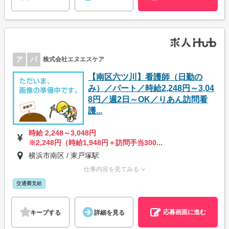
ア
パ
株式会社エヌエスケア
【南区六ツ川】看護師（日勤の
み）／パート／時給2,248円～3,04
8円／週2日～OK／りあん訪問看
護...
時給 2,248～3,048円
※2,248円（時給1,948円＋訪問手当300...
横浜市南区 / 東戸塚駅
仕事内容を見てみる ∨
交通費支給
応募画面に進む
キープする
詳細を見る