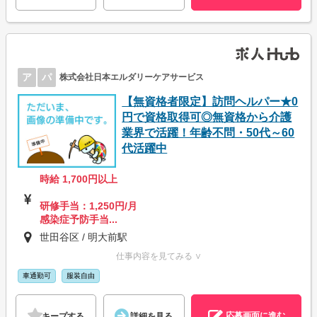
ア
パ
株式会社日本エルダリーケアサービス
【無資格者限定】訪問ヘルパー★0
円で資格取得可◎無資格から介護
業界で活躍！年齢不問・50代～60
代活躍中
時給 1,700円以上
研修手当：1,250円/月
感染症予防手当...
世田谷区 / 明大前駅
仕事内容を見てみる ∨
車通勤可
服装自由
応募画面に進む
キープする
詳細を見る