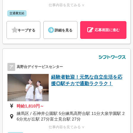
仕事内容を見てみる ∨
交通費支給
応募画面に進む
キープする
詳細を見る
ア
高野台デイサービスセンター
経験者歓迎！元気な自立生活を応
援◎駅チカで通勤ラクラク！
時給1,810円～
練馬区 / 石神井公園駅 5分練馬高野台駅 11分大泉学園駅 2
6分光が丘駅 27分富士見台駅 27分
仕事内容を見てみる ∨