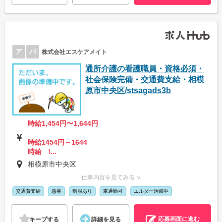
ア
パ
株式会社エスケアメイト
通所介護の看護職員・資格必須・
社会保険完備・交通費支給・相模
原市中央区/stsagads3b
時給1,454円〜1,644円
時給1454円～1644
時給 \...
相模原市中央区
仕事内容を見てみる ∨
交通費支給
急募
制服あり
車通勤可
エルダー活躍中
応募画面に進む
キープする
詳細を見る