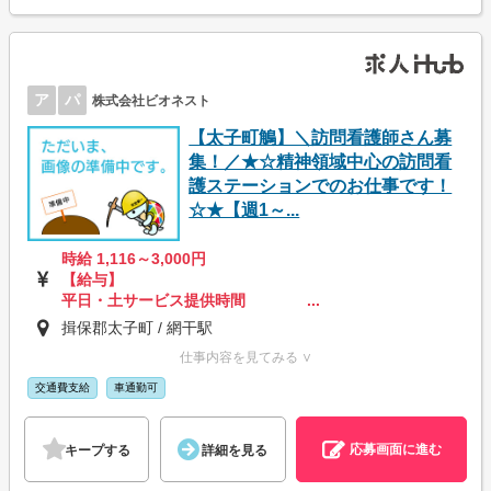
ア
パ
株式会社ビオネスト
【太子町鵤】＼訪問看護師さん募
集！／★☆精神領域中心の訪問看
護ステーションでのお仕事です！
☆★【週1～...
時給 1,116～3,000円
【給与】
平日・土サービス提供時間 ...
揖保郡太子町 / 網干駅
仕事内容を見てみる ∨
交通費支給
車通勤可
応募画面に進む
キープする
詳細を見る