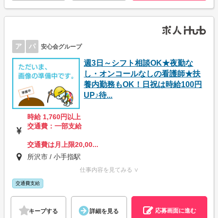
ア
パ
安心会グループ
週3日～シフト相談OK★夜勤な
し・オンコールなしの看護師★扶
養内勤務もOK！日祝は時給100円
UP♪待...
時給 1,760円以上
交通費：一部支給
交通費は月上限20,00...
所沢市 / 小手指駅
仕事内容を見てみる ∨
交通費支給
応募画面に進む
キープする
詳細を見る