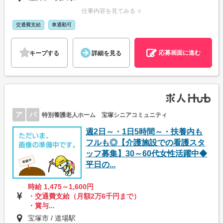
仕事内容を見てみる ∨
交通費支給
車通勤可
応募画面に進む
キープする
詳細を見る
ア
パ
特別養護老人ホーム 宝塚シニアコミュニティ
週2日～・1日5時間～・扶養内も
フルも◎【介護施設での看護スタ
ッフ募集】30～60代女性活躍中◆
平日の...
時給 1,475～1,600円
・交通費支給（月額2万6千円まで）
・賞与...
宝塚市 / 道場駅