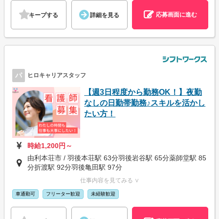
応募画面に進む
キープする
詳細を見る
パ
ヒロキャリアスタッフ
【週3日程度から勤務OK！】夜勤
なしの日勤帯勤務♪スキルを活かし
たい方！
時給1,200円～
由利本荘市 / 羽後本荘駅 63分羽後岩谷駅 65分薬師堂駅 85
分折渡駅 92分羽後亀田駅 97分
仕事内容を見てみる ∨
車通勤可
フリーター歓迎
未経験歓迎