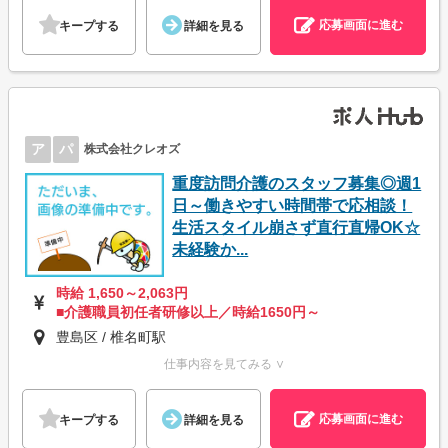
応募画面に進む
キープする
詳細を見る
ア
パ
株式会社クレオズ
重度訪問介護のスタッフ募集◎週1
日～働きやすい時間帯で応相談！
生活スタイル崩さず直行直帰OK☆
未経験か...
時給 1,650～2,063円
■介護職員初任者研修以上／時給1650円～
豊島区 / 椎名町駅
仕事内容を見てみる ∨
応募画面に進む
キープする
詳細を見る