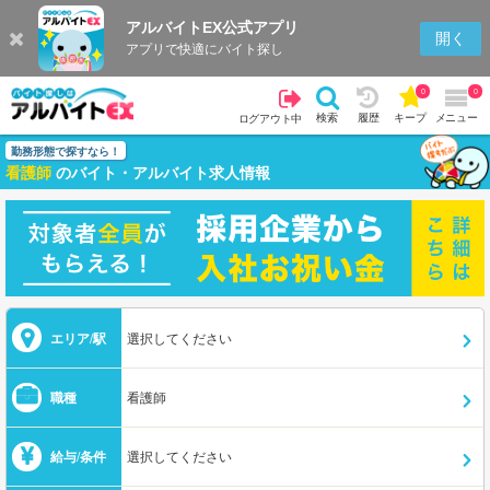
アルバイトEX公式アプリ
開く
アプリで快適にバイト探し
0
0
検索
履歴
キープ
メニュー
ログアウト中
勤務形態で探すなら！
看護師
のバイト・アルバイト求人情報
エリア/駅
選択してください
職種
看護師
給与/条件
選択してください