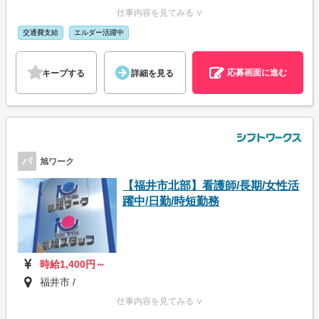
仕事内容を見てみる ∨
交通費支給
エルダー活躍中
応募画面に進む
キープする
詳細を見る
パ
旭ワーク
【福井市北部】看護師/長期/女性活
躍中/日勤/時短勤務
時給1,400円～
福井市 /
仕事内容を見てみる ∨