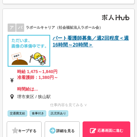
ア
パ
ラポールキャリア（社会福祉法人ラポール会）
パート看護師募集／週2回程度＜週
16時間～20時間＞
時給 1,475～1,840円
准看護師：1,380円～
時間給は...
堺市東区 / 狭山駅
仕事内容を見てみる ∨
交通費支給
食事付き
託児所あり
応募画面に進む
キープする
詳細を見る