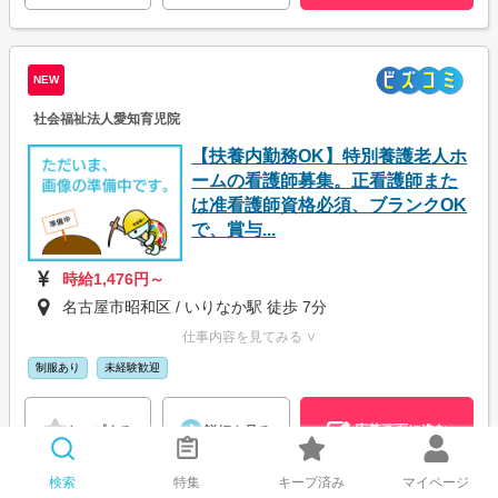
NEW
社会福祉法人愛知育児院
【扶養内勤務OK】特別養護老人ホ
ームの看護師募集。正看護師また
は准看護師資格必須、ブランクOK
で、賞与...
時給1,476円～
名古屋市昭和区 / いりなか駅 徒歩 7分
仕事内容を見てみる ∨
制服あり
未経験歓迎
応募画面に進む
キープする
詳細を見る
検索
特集
キープ済み
マイページ