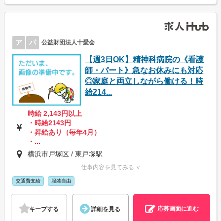
ア
パ
公益財団法人十愛会
【週3日OK】精神科病院の《看護
師・パート》急なお休みにも対応
◎家庭と両立しながら働ける！時
給214...
時給 2,143円以上
・時給2143円
・昇給あり（毎年4月）
・...
横浜市戸塚区 / 東戸塚駅
仕事内容を見てみる ∨
交通費支給
服装自由
応募画面に進む
キープする
詳細を見る