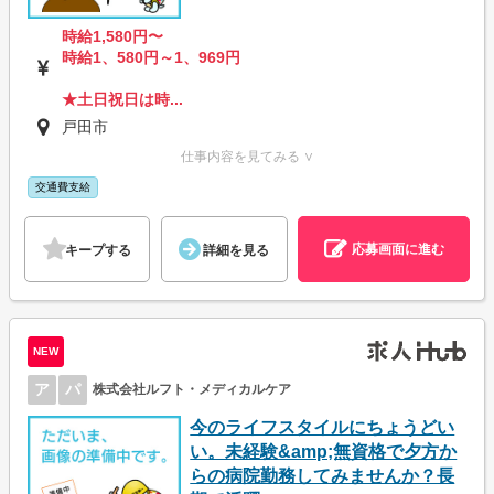
時給1,580円〜
時給1、580円～1、969円
★土日祝日は時...
戸田市
仕事内容を見てみる ∨
交通費支給
応募画面に進む
キープする
詳細を見る
NEW
ア
パ
株式会社ルフト・メディカルケア
今のライフスタイルにちょうどい
い。未経験&amp;無資格で夕方か
らの病院勤務してみませんか？長