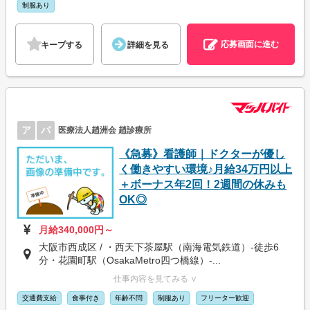
制服あり
応募画面に進む
キープする
詳細を見る
ア
パ
医療法人趙洲会 趙診療所
《急募》看護師｜ドクターが優し
く働きやすい環境♪月給34万円以上
＋ボーナス年2回！2週間の休みも
OK◎
月給340,000円～
大阪市西成区 / ・西天下茶屋駅（南海電気鉄道）-徒歩6
分・花園町駅（OsakaMetro四つ橋線）-...
仕事内容を見てみる ∨
交通費支給
食事付き
年齢不問
制服あり
フリーター歓迎