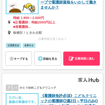
ープで看護師資格をいかして働き
ませんか？
時給 1,900～2,000円
■正看護師：時給2000円以上
■准看護師...
板橋区 / ときわ台駅
仕事内容を見てみる ∨
交通費支給
食事付き
応募画面に進む
キープする
詳細を見る
ア
パ
かとうゆめこどもクリニック
《看護師免許必須》こどもクリニ
ックの看護師◎週2日～平日のみO