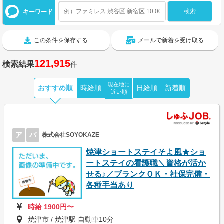
キーワード
この条件を保存する
メールで新着を受け取る
121,915
検索結果
件
現在地に
おすすめ順
時給順
日給順
新着順
近い順
ア
パ
株式会社SOYOKAZE
焼津ショートステイそよ風★ショ
ートステイの看護職＼資格が活か
せる♪／ブランクＯＫ・社保完備・
各種手当あり
時給 1900円〜
焼津市 / 焼津駅 自動車10分