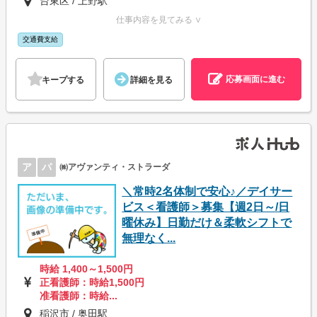
台東区 / 上野駅
仕事内容を見てみる ∨
交通費支給
応募画面に進む
キープする
詳細を見る
ア
パ
㈱アヴァンティ・ストラーダ
＼常時2名体制で安心♪／デイサー
ビス＜看護師＞募集【週2日～/日
曜休み】日勤だけ＆柔軟シフトで
無理なく...
時給 1,400～1,500円
正看護師：時給1,500円
准看護師：時給...
稲沢市 / 奥田駅