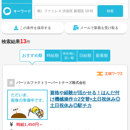
キーワード
この条件を保存する
メールで新着を受け取る
13
検索結果
件
現在地に
おすすめ順
時給順
日給順
新着順
近い順
派
パーソルファクトリーパートナーズ株式会社
資格や経験が活かせる！はんだ付
け機械操作☆2交替×土日祝休み◎
土日祝休み◎駅チカ
時給1,450円～