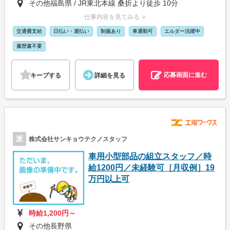
その他福島県 / JR東北本線 桑折より徒歩 10分
仕事内容を見てみる ∨
交通費支給
日払い・週払い
制服あり
車通勤可
エルダー活躍中
履歴書不要
応募画面に進む
キープする
詳細を見る
派
株式会社サンキョウテクノスタッフ
車用小型部品の組立スタッフ／時
給1200円／未経験可［月収例］19
万円以上可
時給1,200円～
その他長野県