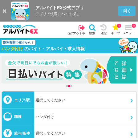
アルバイトEX公式アプリ
開く
アプリで快適にバイト探し
0
0
検索
履歴
キープ
メニュー
ログアウト中
勤務形態で探すなら！
ハンダ付け
のバイト・アルバイト求人情報
エリア/駅
選択してください
職種
ハンダ付け
給与/条件
選択してください