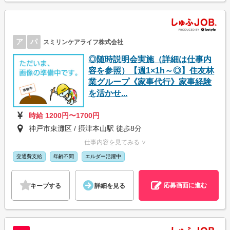
ア
パ
スミリンケアライフ株式会社
◎随時説明会実施（詳細は仕事内
容を参照）【週1×1h～◎】住友林
業グループ《家事代行》家事経験
を活かせ...
時給 1200円〜1700円
神戸市東灘区 / 摂津本山駅 徒歩8分
仕事内容を見てみる ∨
交通費支給
年齢不問
エルダー活躍中
応募画面に進む
キープする
詳細を見る