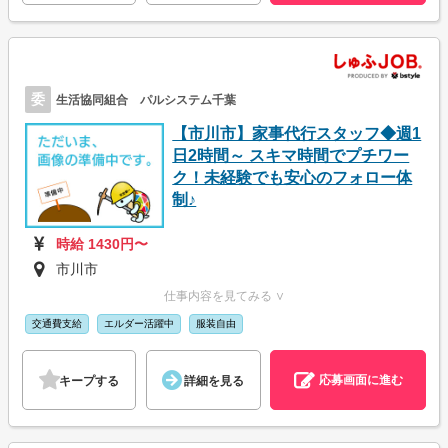
委
生活協同組合 パルシステム千葉
【市川市】家事代行スタッフ◆週1
日2時間～ スキマ時間でプチワー
ク！未経験でも安心のフォロー体
制♪
時給 1430円〜
市川市
仕事内容を見てみる ∨
交通費支給
エルダー活躍中
服装自由
応募画面に進む
キープする
詳細を見る