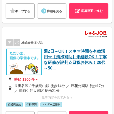
応募画面に進む
キープする
詳細を見る
ア
パ
株式会社ほづみ
週2日～OK！スキマ時間を有効活
用☆【清掃補助】未経験OK！丁寧
な研修が評判☆日祝お休み！20代
～50...
時給 1300円〜
世田谷区 / 千歳烏山駅 徒歩14分 ／ 芦花公園駅 徒歩17分
／ 祖師ケ谷大蔵駅 徒歩21分
仕事内容を見てみる ∨
交通費支給
年齢不問
エルダー活躍中