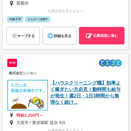
那覇市
仕事内容を見てみる ∨
年齢不問
エルダー活躍中
応募画面に進む
キープする
詳細を見る
NEW
株式会社シンセン
【ハウスクリーニング職】効率よ
く稼ぎたい方必見！動時間も給与
が発生！週2日・1日3時間から無
理なく続け...
時給1,200円～
大垣市 / 東赤坂駅 徒歩 9分
仕事内容を見てみる ∨