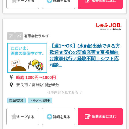
応募画面に進む
キープする
詳細を見る
ア
パ
有限会社ラルゴ
【週1〜OK】(水)(金)出勤できる方
歓迎★安心の研修充実★富裕層向
け家事代行／経験不問｜シフト応
相談...
時給 1300円〜1900円
奈良市 / 富雄駅 徒歩6分
仕事内容を見てみる ∨
交通費支給
エルダー活躍中
応募画面に進む
キープする
詳細を見る