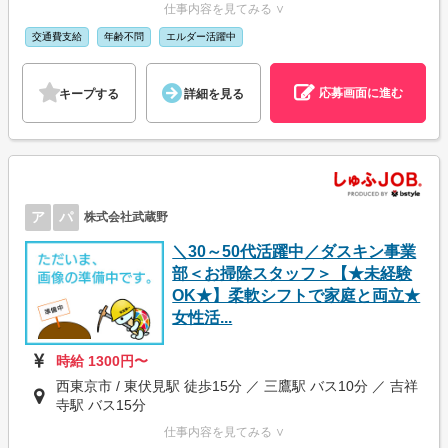
仕事内容を見てみる ∨
交通費支給
年齢不問
エルダー活躍中
応募画面に進む
キープする
詳細を見る
ア
パ
株式会社武蔵野
＼30～50代活躍中／ダスキン事業
部＜お掃除スタッフ＞【★未経験
OK★】柔軟シフトで家庭と両立★
女性活...
時給 1300円〜
西東京市 / 東伏見駅 徒歩15分 ／ 三鷹駅 バス10分 ／ 吉祥
寺駅 バス15分
仕事内容を見てみる ∨