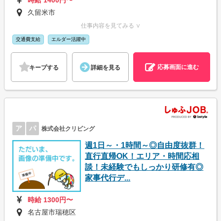
時給 1400円〜
久留米市
仕事内容を見てみる ∨
交通費支給
エルダー活躍中
応募画面に進む
キープする
詳細を見る
ア
パ
株式会社クリビング
週1日～・1時間～◎自由度抜群！
直行直帰OK！エリア・時間応相
談！未経験でもしっかり研修有◎
家事代行デ...
時給 1300円〜
名古屋市瑞穂区