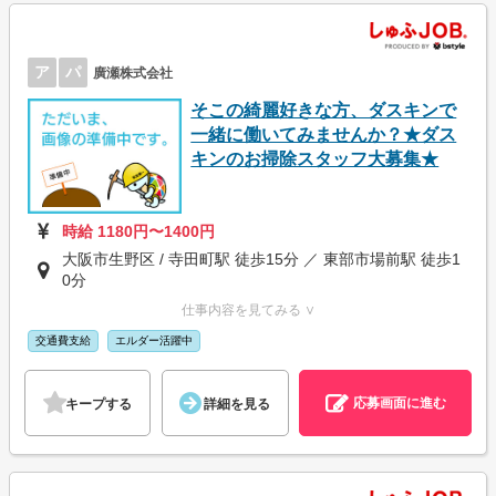
ア
パ
廣瀬株式会社
そこの綺麗好きな方、ダスキンで
一緒に働いてみませんか？★ダス
キンのお掃除スタッフ大募集★
時給 1180円〜1400円
大阪市生野区 / 寺田町駅 徒歩15分 ／ 東部市場前駅 徒歩1
0分
仕事内容を見てみる ∨
交通費支給
エルダー活躍中
応募画面に進む
キープする
詳細を見る