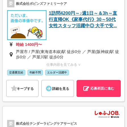
委
株式会社ポピンズファミリーケア
1訪問4200円～♪週1日～＆3h～直
行直帰OK《家事代行》30～50代
女性スタッフ活躍中◎ 大手で安...
時給 1400円〜
芦屋市 / 芦屋(東海道本線)駅 徒歩0分 ／ 芦屋(阪神線)駅 徒
歩0分 ／ 芦屋川駅 徒歩0分
仕事内容を見てみる ∨
交通費支給
年齢不問
エルダー活躍中
応募画面に進む
キープする
詳細を見る
委
株式会社テンダーラビングケアサービス