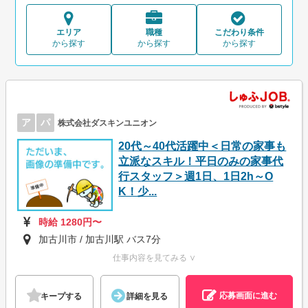
エリア
職種
こだわり条件
から探す
から探す
から探す
ア
パ
株式会社ダスキンユニオン
20代～40代活躍中＜日常の家事も
立派なスキル！平日のみの家事代
行スタッフ＞週1日、1日2h～O
K！少...
時給 1280円〜
加古川市 / 加古川駅 バス7分
仕事内容を見てみる ∨
応募画面に進む
キープする
詳細を見る