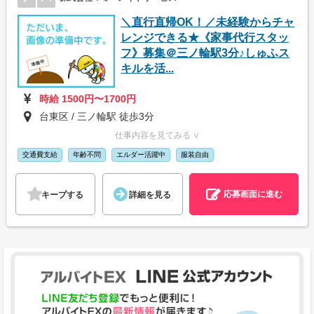
＼直行直帰OK！／未経験からチャ
レンジできる★《家事代行スタッ
フ》募集＠三ノ輪駅3分♪しゅふス
キルを活...
時給 1500円〜1700円
台東区 / 三ノ輪駅 徒歩3分
仕事内容を見てみる ∨
交通費支給
年齢不問
エルダー活躍中
服装自由
応募画面に進む
キープする
詳細を見る