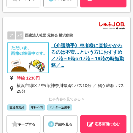
ア
パ
医療法人社団 元気会 横浜病院
《介護助手》患者様に直接かかわ
るのは不安…という方におすすめ
／7時～9時or17時～19時の時短勤
務／...
時給 1230円
横浜市緑区 / 中山(神奈川県)駅 バス10分 ／ 鶴ケ峰駅 バス
25分
仕事内容を見てみる ∨
交通費支給
年齢不問
エルダー活躍中
応募画面に進む
キープする
詳細を見る