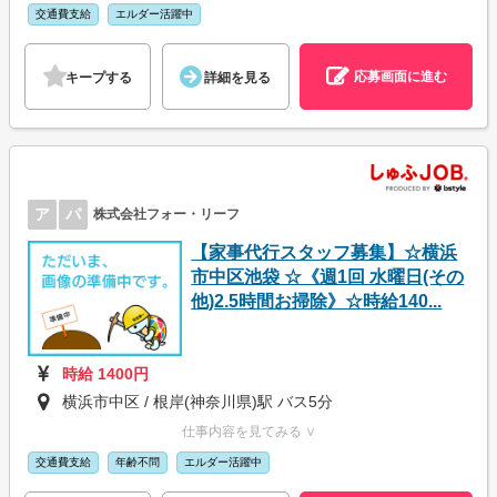
交通費支給
エルダー活躍中
応募画面に進む
キープする
詳細を見る
ア
パ
株式会社フォー・リーフ
【家事代行スタッフ募集】☆横浜
市中区池袋 ☆《週1回 水曜日(その
他)2.5時間お掃除》☆時給140...
時給 1400円
横浜市中区 / 根岸(神奈川県)駅 バス5分
仕事内容を見てみる ∨
交通費支給
年齢不問
エルダー活躍中