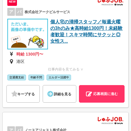
NEW
ア
パ
株式会社アークビルサービス
個人宅の清掃スタッフ／毎週火曜
の3hのみ★高時給1300円！未経験
者歓迎！スキマ時間にサクッと◎
女性ス...
時給 1300円〜
港区
仕事内容を見てみる ∨
交通費支給
年齢不問
エルダー活躍中
応募画面に進む
キープする
詳細を見る
ア
パ
ノースアジャスト株式会社