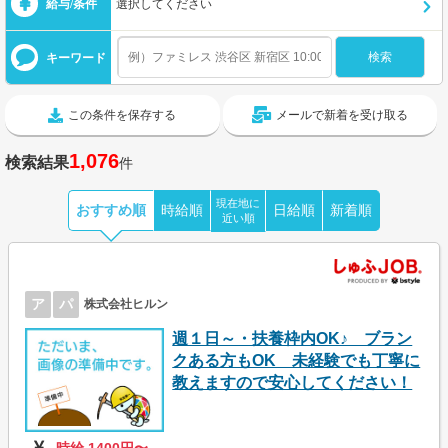
給与/条件
選択してください
キーワード
この条件を保存する
メールで新着を受け取る
1,076
検索結果
件
現在地に
おすすめ順
時給順
日給順
新着順
近い順
ア
パ
株式会社ヒルン
週１日～・扶養枠内OK♪ ブラン
クある方もOK 未経験でも丁寧に
教えますので安心してください！