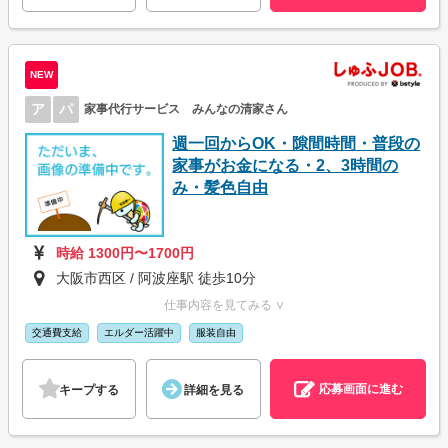
NEW
ア
パ
家事代行サービス みんなの清家さん
週一回からOK・隙間時間・普段の
家事がお金になる・2、3時間の
み・髪色自由
時給 1300円〜1700円
大阪市西区 / 阿波座駅 徒歩10分
仕事内容を見てみる ∨
交通費支給
エルダー活躍中
服装自由
応募画面に進む
キープする
詳細を見る