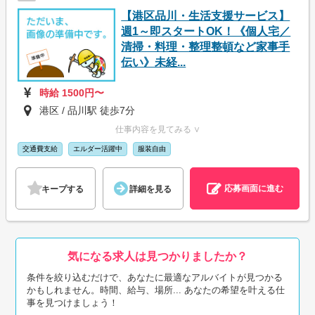
【港区品川・生活支援サービス】
週1～即スタートOK！《個人宅／
清掃・料理・整理整頓など家事手
伝い》未経...
時給 1500円〜
港区 / 品川駅 徒歩7分
仕事内容を見てみる ∨
交通費支給
エルダー活躍中
服装自由
応募画面に進む
キープする
詳細を見る
気になる求人は見つかりましたか？
条件を絞り込むだけで、あなたに最適なアルバイトが見つかる
かもしれません。時間、給与、場所... あなたの希望を叶える仕
事を見つけましょう！