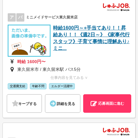
ア
パ
ミニメイドサービス東久留米店
時給1600円～+手当てあり！！昇
給あり！！《週2日～》《家事代行
スタッフ》子育て事情に理解あり♪
ミニ...
時給 1600円〜
東久留米市 / 東久留米駅 バス5分
仕事内容を見てみる ∨
交通費支給
年齢不問
エルダー活躍中
応募画面に進む
キープする
詳細を見る