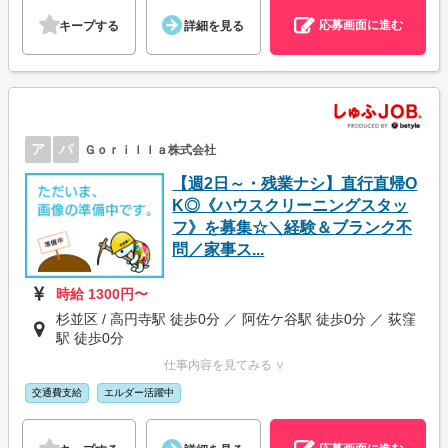
応募画面に進む
キープする
詳細を見る
ア
パ
Ｇｏｒｉｌｌａ株式会社
【週2日～・残業ナシ】直行直帰O
K◎《ハウスクリーニングスタッ
フ》を募集☆＼経験＆ブランク不
問／家事ス...
時給 1300円〜
杉並区 / 高円寺駅 徒歩0分 ／ 阿佐ケ谷駅 徒歩0分 ／ 荻窪
駅 徒歩0分
仕事内容を見てみる ∨
交通費支給
エルダー活躍中