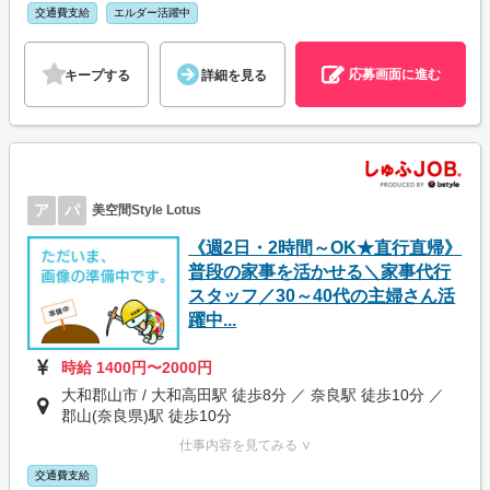
交通費支給
エルダー活躍中
応募画面に進む
キープする
詳細を見る
ア
パ
美空間Style Lotus
《週2日・2時間～OK★直行直帰》
普段の家事を活かせる＼家事代行
スタッフ／30～40代の主婦さん活
躍中...
時給 1400円〜2000円
大和郡山市 / 大和高田駅 徒歩8分 ／ 奈良駅 徒歩10分 ／
郡山(奈良県)駅 徒歩10分
仕事内容を見てみる ∨
交通費支給