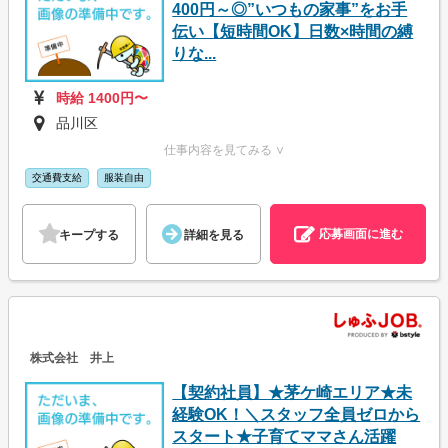
400円～◎”いつもの家事”をお手
伝い【短時間OK】日数×時間の縛
りな...
時給 1400円〜
品川区
仕事内容を見てみる ∨
交通費支給
服装自由
応募画面に進む
キープする
詳細を見る
株式会社 井上
【契約社員】★茅ケ崎エリア★未
経験OK！＼スタッフ全員ゼロから
スタート★子育てママさん活躍