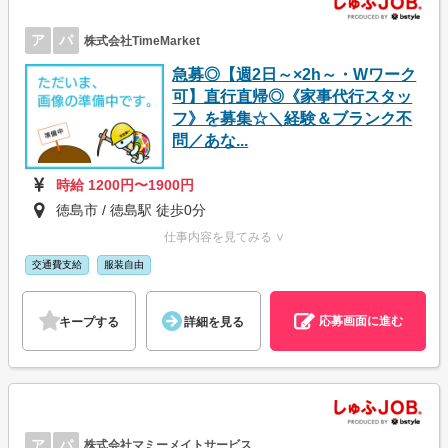
ア
パ
株式会社TimeMarket
急募◎【週2日～×2h～・Wワーク
可】直行直帰◎《家事代行スタッ
フ》を募集☆＼経験＆ブランク不
問／あな...
時給 1200円〜1900円
徳島市 / 徳島駅 徒歩0分
仕事内容を見てみる ∨
交通費支給
服装自由
応募画面に進む
キープする
詳細を見る
ア
パ
株式会社マミーメイトサービス