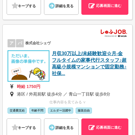
応募画面に進む
キープする
詳細を見る
ア
パ
株式会社シェヴ
月収30万以上/未経験歓迎☆月-金
フルタイムの家事代行スタッフ♪超
高級小規模マンションで固定勤務♪
社保...
時給 1750円
港区 / 外苑前駅 徒歩4分 ／ 青山一丁目駅 徒歩8分
仕事内容を見てみる ∨
交通費支給
年齢不問
エルダー活躍中
服装自由
応募画面に進む
キープする
詳細を見る