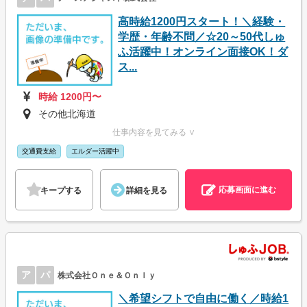
高時給1200円スタート！＼経験・
学歴・年齢不問／☆20～50代しゅ
ふ活躍中！オンライン面接OK！ダ
ス...
時給 1200円〜
その他北海道
仕事内容を見てみる ∨
交通費支給
エルダー活躍中
応募画面に進む
キープする
詳細を見る
ア
パ
株式会社Ｏｎｅ＆Ｏｎｌｙ
＼希望シフトで自由に働く／時給1