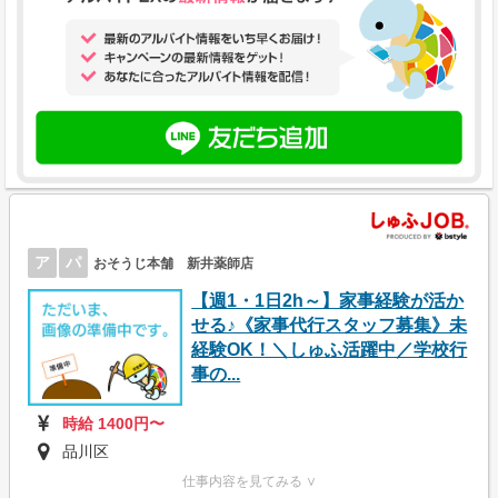
ア
パ
おそうじ本舗 新井薬師店
【週1・1日2h～】家事経験が活か
せる♪《家事代行スタッフ募集》未
経験OK！＼しゅふ活躍中／学校行
事の...
時給 1400円〜
品川区
仕事内容を見てみる ∨