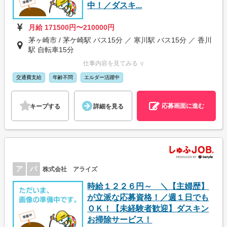
中！／ダスキ...
月給 171500円〜210000円
茅ヶ崎市 / 茅ケ崎駅 バス15分 ／ 寒川駅 バス15分 ／ 香川
駅 自転車15分
仕事内容を見てみる ∨
交通費支給
年齢不問
エルダー活躍中
応募画面に進む
キープする
詳細を見る
ア
パ
株式会社 アライズ
時給１２２６円～ ＼【主婦歴】
が立派な応募資格！／週１日でも
ＯＫ！【未経験者歓迎】ダスキン
お掃除サービス！