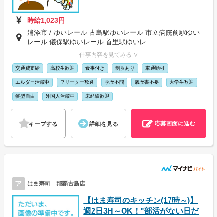
時給1,023円
浦添市 / ゆいレール 古島駅ゆいレール 市立病院前駅ゆい
レール 儀保駅ゆいレール 首里駅ゆいレ...
仕事内容を見てみる ∨
交通費支給
高校生歓迎
食事付き
制服あり
車通勤可
エルダー活躍中
フリーター歓迎
学歴不問
履歴書不要
大学生歓迎
髪型自由
外国人活躍中
未経験歓迎
応募画面に進む
キープする
詳細を見る
ア
はま寿司 那覇古島店
【はま寿司のキッチン(17時～)】
週2日3H～OK！"部活がない日だ