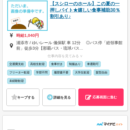
【スシローのホール】この夏の一
押しバイト★嬉しい食事補助30％
割引あり♪
時給1,040円
浦添市 / ゆいレール 儀保駅 車 12分 ◎バス停「総領事館
前」徒歩3分【那覇バス・琉球バス...
仕事内容を見てみる ∨
交通費支給
高校生歓迎
食事付き
制服あり
車通勤可
フリーター歓迎
学歴不問
履歴書不要
大学生歓迎
髪型自由
未経験歓迎
応募画面に進む
キープする
詳細を見る