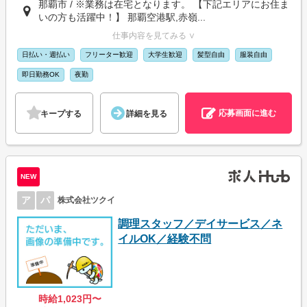
那覇市 / ※業務は在宅となります。 【下記エリアにお住ま
いの方も活躍中！】 那覇空港駅,赤嶺...
仕事内容を見てみる ∨
日払い・週払い
フリーター歓迎
大学生歓迎
髪型自由
服装自由
即日勤務OK
夜勤
応募画面に進む
キープする
詳細を見る
NEW
ア
パ
株式会社ツクイ
調理スタッフ／デイサービス／ネ
イルOK／経験不問
時給1,023円〜