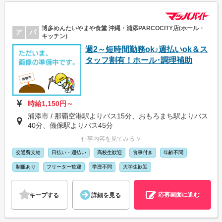
博多めんたいやまや食堂 沖縄・浦添PARCOCITY店(ホール・
ア
パ
キッチン)
週2～短時間勤務ok♪週払いok＆ス
タッフ割有！ホール･調理補助
時給1,150円～
浦添市 / 那覇空港駅よりバス15分、おもろまち駅よりバス
40分、儀保駅よりバス45分
仕事内容を見てみる ∨
交通費支給
日払い・週払い
高校生歓迎
食事付き
年齢不問
制服あり
フリーター歓迎
学歴不問
大学生歓迎
応募画面に進む
キープする
詳細を見る