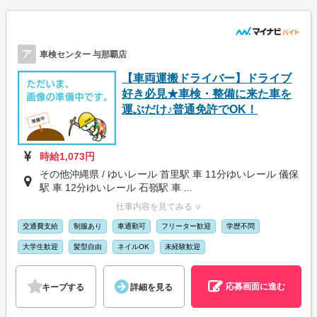
ア
車検センター 与那覇店
【車両運搬ドライバー】ドライブ
好き必見★車検・整備に来た車を
運ぶだけ♪普通免許でOK！
時給1,073円
その他沖縄県 / ゆいレール 首里駅 車 11分ゆいレール 儀保
駅 車 12分ゆいレール 石嶺駅 車 ...
仕事内容を見てみる ∨
交通費支給
制服あり
車通勤可
フリーター歓迎
学歴不問
大学生歓迎
髪型自由
ネイルOK
未経験歓迎
応募画面に進む
キープする
詳細を見る