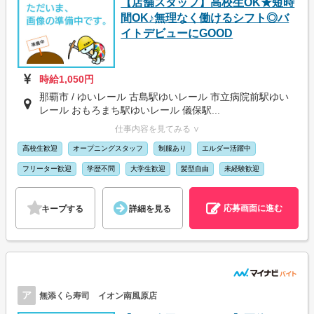
【店舗スタッフ】高校生OK★短時
間OK♪無理なく働けるシフト◎バ
イトデビューにGOOD
時給1,050円
那覇市 / ゆいレール 古島駅ゆいレール 市立病院前駅ゆい
レール おもろまち駅ゆいレール 儀保駅...
仕事内容を見てみる ∨
高校生歓迎
オープニングスタッフ
制服あり
エルダー活躍中
フリーター歓迎
学歴不問
大学生歓迎
髪型自由
未経験歓迎
応募画面に進む
キープする
詳細を見る
ア
無添くら寿司 イオン南風原店