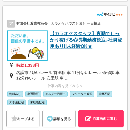
ア
有限会社渡嘉敷商会 カラオケハウスとまと 一日橋店
【カラオケスタッフ】夜勤でしっ
かり稼げる◎長期勤務歓迎♪社員登
用あり!!未経験OK★
時給1,338円
名護市 / ゆいレール 首里駅 車 11分ゆいレール 儀保駅 車
12分ゆいレール 安里駅 車 ...
仕事内容を見てみる ∨
制服あり
車通勤可
エルダー活躍中
フリーター歓迎
学歴不問
大学生歓迎
未経験歓迎
応募画面に進む
キープする
詳細を見る