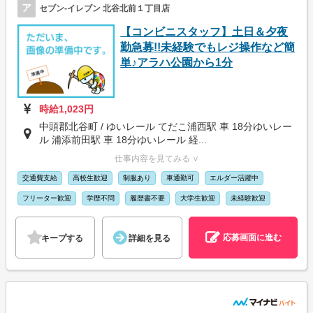
ア
セブン-イレブン 北谷北前１丁目店
【コンビニスタッフ】土日＆夕夜
勤急募!!未経験でもレジ操作など簡
単♪アラハ公園から1分
時給1,023円
中頭郡北谷町 / ゆいレール てだこ浦西駅 車 18分ゆいレー
ル 浦添前田駅 車 18分ゆいレール 経...
仕事内容を見てみる ∨
交通費支給
高校生歓迎
制服あり
車通勤可
エルダー活躍中
フリーター歓迎
学歴不問
履歴書不要
大学生歓迎
未経験歓迎
応募画面に進む
キープする
詳細を見る