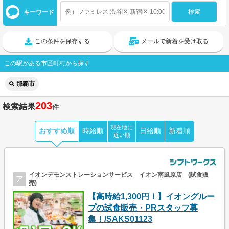
キーワード
この条件を保存する
メールで新着を受け取る
この駅がある市区町村から探す
那覇市
203
検索結果
件
現在地に
おすすめ順
時給順
日給順
新着順
近い順
イオンデモンストレーションサービス イオン南風原店 (試食販
ア
売)
【高時給1,300円！】イオングルー
プの試食販売・PRスタッフ募
集！/SAKS01123