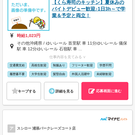
【くら寿司のキッチン】夏休みの
バイトデビュー歓迎♪1日3h～で学
業＆予定と両立！
時給1,023円
その他沖縄県 / ゆいレール 首里駅 車 11分ゆいレール 儀保
駅 車 12分ゆいレール 石嶺駅 車 ...
仕事内容を見てみる ∨
交通費支給
高校生歓迎
制服あり
フリーター歓迎
学歴不問
履歴書不要
大学生歓迎
髪型自由
外国人活躍中
未経験歓迎
応募画面に進む
キープする
詳細を見る
ア
スシロー 浦添バークレーズコート店