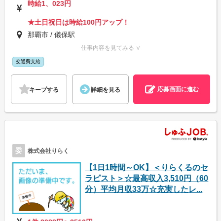
時給1、023円
★土日祝日は時給100円アップ！
那覇市 / 儀保駅
仕事内容を見てみる ∨
交通費支給
応募画面に進む
キープする
詳細を見る
委
株式会社りらく
【1日1時間～OK】＜りらくるのセ
ラピスト＞☆最高収入3,510円（60
分）平均月収33万☆充実したレ...