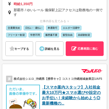
時給1,350円
那覇市 / ゆいレール 儀保駅上記アクセスは勤務地の一例で
す
仕事内容を見てみる ∨
交通費支給
日払い・週払い
車通勤可
エルダー活躍中
フリーター歓迎
学歴不問
履歴書不要
髪型自由
未経験歓迎
応募画面に進む
キープする
詳細を見る
派
株式会社シエロ_沖縄県【携帯キャ】コストコ沖縄南城倉庫店1/AF5
【スマホ案内スタッフ】入社祝金
最大10万円★スマホ選びや設定の
お手伝い！未経験から始めよう◎
最新機種の...