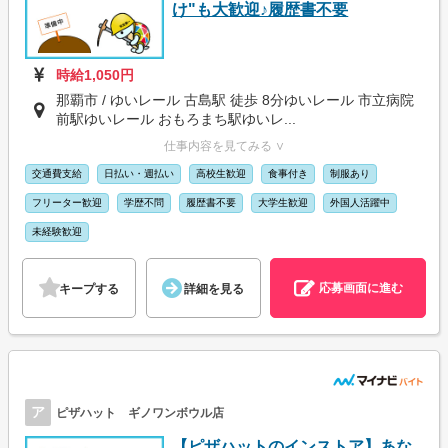
け"も大歓迎♪履歴書不要
時給1,050円
那覇市 / ゆいレール 古島駅 徒歩 8分ゆいレール 市立病院
前駅ゆいレール おもろまち駅ゆいレ...
仕事内容を見てみる ∨
交通費支給
日払い・週払い
高校生歓迎
食事付き
制服あり
フリーター歓迎
学歴不問
履歴書不要
大学生歓迎
外国人活躍中
未経験歓迎
応募画面に進む
キープする
詳細を見る
ア
ピザハット ギノワンボウル店
【ピザハットのインストア】あな