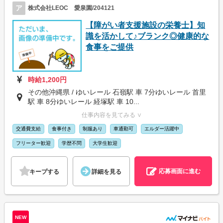
ア
株式会社LEOC 愛泉園/204121
【障がい者支援施設の栄養士】知
識を活かして♪ブランク◎健康的な
食事をご提供
時給1,200円
その他沖縄県 / ゆいレール 石嶺駅 車 7分ゆいレール 首里
駅 車 8分ゆいレール 経塚駅 車 10...
仕事内容を見てみる ∨
交通費支給
食事付き
制服あり
車通勤可
エルダー活躍中
フリーター歓迎
学歴不問
大学生歓迎
応募画面に進む
キープする
詳細を見る
NEW