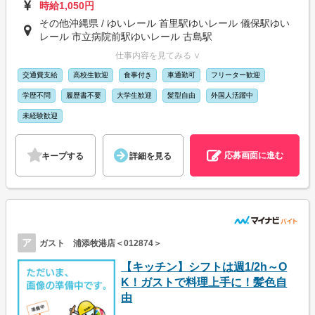
時給1,050円
その他沖縄県 / ゆいレール 首里駅ゆいレール 儀保駅ゆい
レール 市立病院前駅ゆいレール 古島駅
仕事内容を見てみる ∨
交通費支給
高校生歓迎
食事付き
車通勤可
フリーター歓迎
学歴不問
履歴書不要
大学生歓迎
髪型自由
外国人活躍中
未経験歓迎
応募画面に進む
キープする
詳細を見る
ア
ガスト 浦添牧港店＜012874＞
【キッチン】シフトは週1/2h～O
K！ガストで料理上手に！髪色自
由