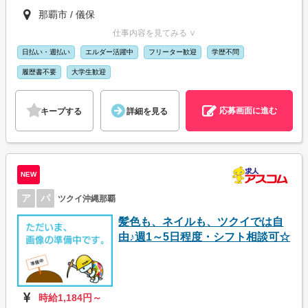
那覇市 / 儀保
仕事内容を見てみる ∨
日払い・週払い
エルダー活躍中
フリーター歓迎
学歴不問
履歴書不要
大学生歓迎
応募画面に進む
キープする
詳細を見る
NEW
ア
パ
ツクイ沖縄那覇
髪色も、ネイルも、ツクイでは自
由♪週1～5日程度・シフト相談可☆
時給1,184円～