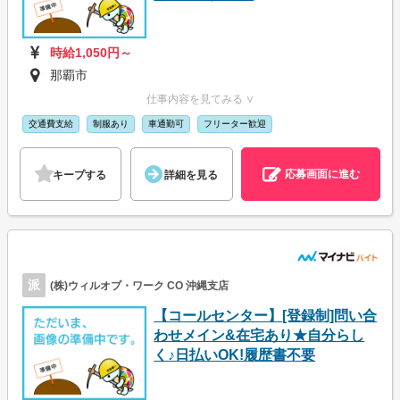
時給1,050円～
那覇市
仕事内容を見てみる ∨
交通費支給
制服あり
車通勤可
フリーター歓迎
応募画面に進む
キープする
詳細を見る
派
(株)ウィルオブ・ワーク CO 沖縄支店
【コールセンター】[登録制]問い合
わせメイン&在宅あり★自分らし
く♪日払いOK!履歴書不要