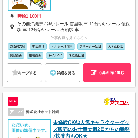
時給1,100円
その他沖縄県 / ゆいレール 首里駅 車 11分ゆいレール 儀保
駅 車 12分ゆいレール 石嶺駅 車 ...
仕事内容を見てみる ∨
交通費支給
車通勤可
エルダー活躍中
フリーター歓迎
大学生歓迎
髪型自由
服装自由
ネイルOK
未経験歓迎
応募画面に進む
キープする
詳細を見る
NEW
ア
パ
株式会社ホット沖縄
未経験OK◎人気キャラクターグッ
ズ販売のお仕事☆週2日からの勤務
♪扶養内もOK★