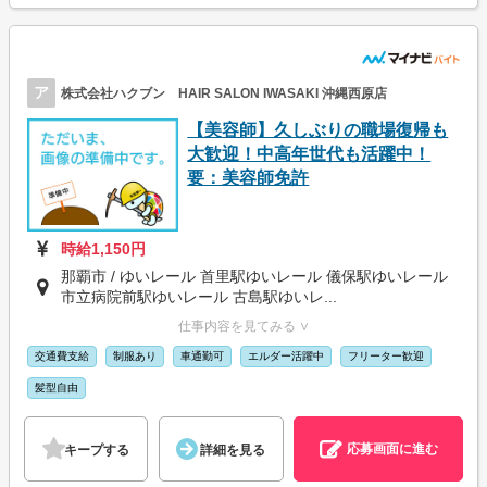
ア
株式会社ハクブン HAIR SALON IWASAKI 沖縄西原店
【美容師】久しぶりの職場復帰も
大歓迎！中高年世代も活躍中！
要：美容師免許
時給1,150円
那覇市 / ゆいレール 首里駅ゆいレール 儀保駅ゆいレール
市立病院前駅ゆいレール 古島駅ゆいレ...
仕事内容を見てみる ∨
交通費支給
制服あり
車通勤可
エルダー活躍中
フリーター歓迎
髪型自由
応募画面に進む
キープする
詳細を見る