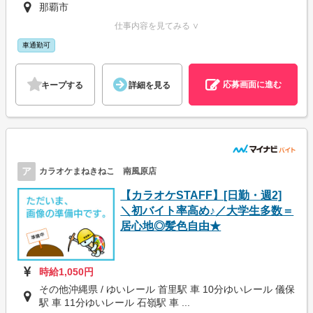
那覇市
仕事内容を見てみる ∨
車通勤可
応募画面に進む
キープする
詳細を見る
ア
カラオケまねきねこ 南風原店
【カラオケSTAFF】[日勤・週2]
＼初バイト率高め♪／大学生多数＝
居心地◎髪色自由★
時給1,050円
その他沖縄県 / ゆいレール 首里駅 車 10分ゆいレール 儀保
駅 車 11分ゆいレール 石嶺駅 車 ...