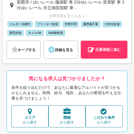
那覇市 / ゆいレール 儀保駅 車 2分ゆいレール 首里駅 車 2
分ゆいレール 市立病院前駅 車...
仕事内容を見てみる ∨
エルダー活躍中
フリーター歓迎
学歴不問
履歴書不要
大学生歓迎
髪型自由
ネイルOK
未経験歓迎
応募画面に進む
キープする
詳細を見る
気になる求人は見つかりましたか？
条件を絞り込むだけで、あなたに最適なアルバイトが見つかる
かもしれません。時間、給与、場所... あなたの希望を叶える仕
事を見つけましょう！
エリア
職種
こだわり条件
から探す
から探す
から探す