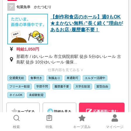
ア
旬菜魚串 かたつむり
【創作和食店のホール】週0もOK
★まかない無料♪"長く続く"理由が
あるお店♪履歴書不要！
時給1,050円
那覇市 / ゆいレール 市立病院前駅 徒歩 5分ゆいレール 古
島駅 徒歩 10分ゆいレール 儀保...
仕事内容を見てみる ∨
交通費支給
食事付き
制服あり
車通勤可
エルダー活躍中
フリーター歓迎
学歴不問
履歴書不要
大学生歓迎
髪型自由
ネイルOK
未経験歓迎
応募画面に進む
キープする
詳細を見る
検索
特集
キープ済み
マイページ