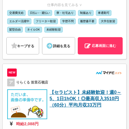
仕事内容を見てみる ∨
交通費支給
日払い・週払い
寮・社宅あり
制服あり
車通勤可
エルダー活躍中
フリーター歓迎
学歴不問
履歴書不要
大学生歓迎
髪型自由
ネイルOK
未経験歓迎
応募画面に進む
キープする
詳細を見る
NEW
ア
りらくる 首里石嶺店
【セラピスト】未経験歓迎！週0～
5、1日1hOK！◎最高収入3510円
（60分）平均月収33万円
時給2,088円