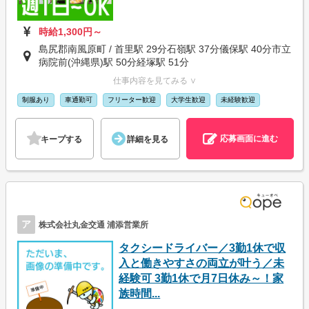
時給1,300円～
島尻郡南風原町 / 首里駅 29分石嶺駅 37分儀保駅 40分市立
病院前(沖縄県)駅 50分経塚駅 51分
仕事内容を見てみる ∨
制服あり
車通勤可
フリーター歓迎
大学生歓迎
未経験歓迎
応募画面に進む
キープする
詳細を見る
ア
株式会社丸金交通 浦添営業所
タクシードライバー／3勤1休で収
入と働きやすさの両立が叶う／未
経験可 3勤1休で月7日休み～！家
族時間...