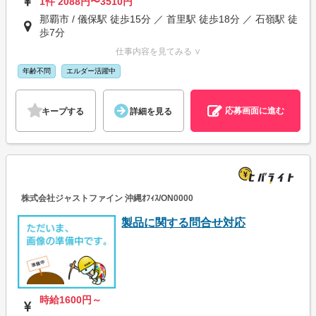
1件 2088円〜3510円
那覇市 / 儀保駅 徒歩15分 ／ 首里駅 徒歩18分 ／ 石嶺駅 徒
歩7分
仕事内容を見てみる ∨
年齢不問
エルダー活躍中
応募画面に進む
キープする
詳細を見る
株式会社ジャストファイン 沖縄ｵﾌｨｽ/ON0000
製品に関する問合せ対応
時給1600円～