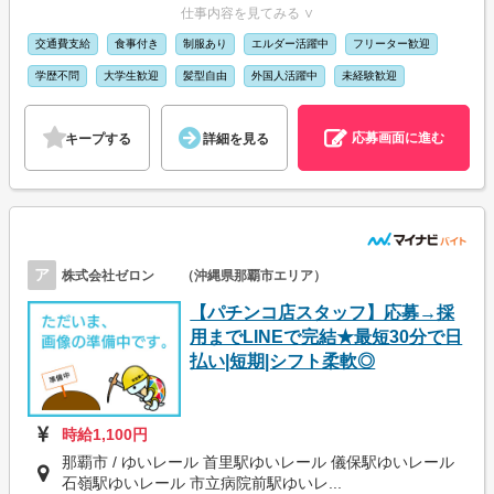
仕事内容を見てみる ∨
交通費支給
食事付き
制服あり
エルダー活躍中
フリーター歓迎
学歴不問
大学生歓迎
髪型自由
外国人活躍中
未経験歓迎
応募画面に進む
キープする
詳細を見る
ア
株式会社ゼロン （沖縄県那覇市エリア）
【パチンコ店スタッフ】応募→採
用までLINEで完結★最短30分で日
払い|短期|シフト柔軟◎
時給1,100円
那覇市 / ゆいレール 首里駅ゆいレール 儀保駅ゆいレール
石嶺駅ゆいレール 市立病院前駅ゆいレ...