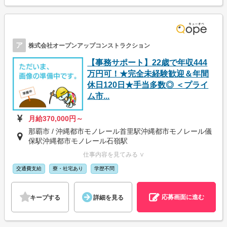
ア
株式会社オープンアップコンストラクション
【事務サポート】22歳で年収444
万円可！★完全未経験歓迎＆年間
休日120日★手当多数◎ ＜プライ
ム市...
月給370,000円～
那覇市 / 沖縄都市モノレール首里駅沖縄都市モノレール儀
保駅沖縄都市モノレール石嶺駅
仕事内容を見てみる ∨
交通費支給
寮・社宅あり
学歴不問
応募画面に進む
キープする
詳細を見る