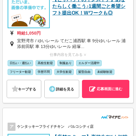
たらしく働こう♪1週間ごと希望シ
フト提出OK！Wワークも◎
時給1,050円
宜野湾市 / ゆいレール てだこ浦西駅 車 9分ゆいレール 浦
添前田駅 車 13分ゆいレール 経塚...
仕事内容を見てみる ∨
日払い・週払い
高校生歓迎
制服あり
エルダー活躍中
フリーター歓迎
学歴不問
大学生歓迎
髪型自由
未経験歓迎
応募画面に進む
キープする
詳細を見る
ア
ケンタッキーフライドチキン パルコシティ店