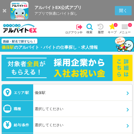
アルバイトEX公式アプリ
開く
アプリで快適にバイト探し
0
0
検索
履歴
キープ
メニュー
ログアウト中
路線・駅名で探すなら！
儀保駅
のアルバイト・バイトの仕事探し・求人情報
エリア/駅
儀保駅
職種
選択してください
給与/条件
選択してください