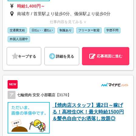
時給1,400円～
南城市 / 首里駅より徒歩0分、儀保駅より徒歩0分
仕事内容を見てみる ∨
交通費支給
日払い・週払い
制服あり
フリーター歓迎
学歴不問
外国人活躍中
応募画面に進む
キープする
詳細を見る
NEW
ア
七輪焼肉 安安 小那覇店【3170】
【焼肉店スタッフ】週2日～稼げ
る！高校生OK！最大時給1500円
＆髪色自由でお洒落し放題◎