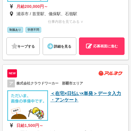
月給200,000円～
浦添市 / 首里駅、儀保駅、石嶺駅
仕事内容を見てみる ∨
制服あり
学歴不問
応募画面に進む
キープする
詳細を見る
NEW
ア
株式会社クラウドワーカー 那覇市エリア
＜在宅×日払い×単発＞データ入力
・アンケート
日給1,500円～