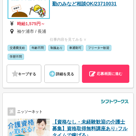
勤のみなど相談OK/23710031
時給1,575円～
袖ケ浦市 / 長浦
仕事内容を見てみる ∨
交通費支給
年齢不問
制服あり
車通勤可
フリーター歓迎
学歴不問
応募画面に進む
キープする
詳細を見る
派
ニッソーネット
【資格なし・未経験歓迎の介護士
募集】資格取得無料講座あり♪フル
タイムで稼げる♪