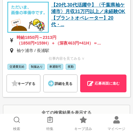
【20代,30代活躍中】〈千葉県袖ケ
浦市〉月収31万円以上／未経験OK
【プラントオペレーター】20
代・...
時給1850円～2313円
（1850円×159H）＋（深夜463円×41H）＝...
袖ケ浦市 / 長浦駅
仕事内容を見てみる ∨
交通費支給
制服あり
車通勤可
夜勤
応募画面に進む
キープする
詳細を見る
全ての検索結果を表示する
検索
特集
キープ済み
マイページ