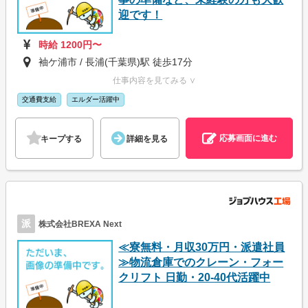
迎です！
時給 1200円〜
袖ケ浦市 / 長浦(千葉県)駅 徒歩17分
仕事内容を見てみる ∨
交通費支給
エルダー活躍中
応募画面に進む
キープする
詳細を見る
派
株式会社BREXA Next
≪寮無料・月収30万円・派遣社員
≫物流倉庫でのクレーン・フォー
クリフト 日勤・20-40代活躍中