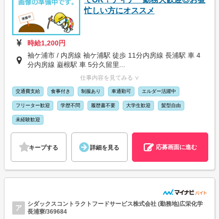
忙しい方にオススメ
時給1,200円
袖ケ浦市 / 内房線 袖ケ浦駅 徒歩 11分内房線 長浦駅 車 4
分内房線 巌根駅 車 5分久留里...
仕事内容を見てみる ∨
交通費支給
食事付き
制服あり
車通勤可
エルダー活躍中
フリーター歓迎
学歴不問
履歴書不要
大学生歓迎
髪型自由
未経験歓迎
応募画面に進む
キープする
詳細を見る
シダックスコントラクトフードサービス株式会社 (勤務地)広栄化学
ア
長浦寮/369684