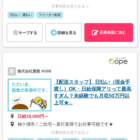
仕事内容を見てみる ∨
日払い・週払い
フリーター歓迎
応募画面に進む
キープする
詳細を見る
委
株式会社貴順 ※008
【配送スタッフ】 日払い（現金手
渡し）OK・日給保障アリって最高
すぎん？未経験でも月収50万円以
上可★...
日給18,000円～
袖ケ浦市 / ご自宅～直行直帰でお仕事可能です★
仕事内容を見てみる ∨