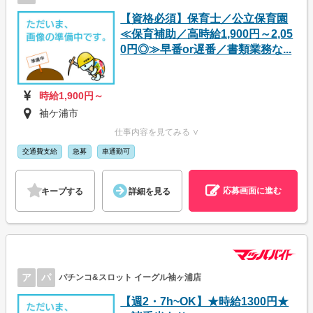
【資格必須】保育士／公立保育園
≪保育補助／高時給1,900円～2,05
0円◎≫早番or遅番／書類業務な...
時給1,900円～
袖ケ浦市
仕事内容を見てみる ∨
交通費支給
急募
車通勤可
応募画面に進む
キープする
詳細を見る
ア
パ
パチンコ&スロット イーグル袖ヶ浦店
【週2・7h~OK】★時給1300円★