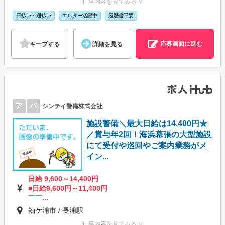
仕事内容を見てみる ∨
日払い・週払い
エルダー活躍中
履歴書不要
応募画面に進む
キープする
詳細を見る
ア
パ
シンテイ警備株式会社
施設警備＼最大日給は14,400円★
／賞与年2回！海浜幕張の大型施設
にて受付や巡回やご案内業務がメ
イン...
日給 9,600～14,400円
■日給9,600円～11,400円
￣￣...
袖ケ浦市 / 長浦駅
仕事内容を見てみる ∨