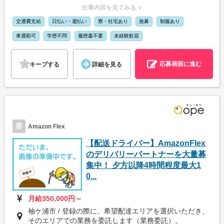
仕事内容を見てみる ∨
交通費支給
日払い・週払い
寮・社宅あり
急募
制服あり
車通勤可
学歴不問
履歴書不要
未経験歓迎
応募画面に進む
キープする
詳細を見る
委
Amazon Flex
【配送ドライバー】AmazonFlex
のデリバリーパートナーを大量募
集中！ 夕方以降4時間程度最大1
0...
月給350,000円～
袖ケ浦市 / 登録の際に、希望配達エリアを選択いただき、
そのエリアでの業務を委託します（業務委託）。