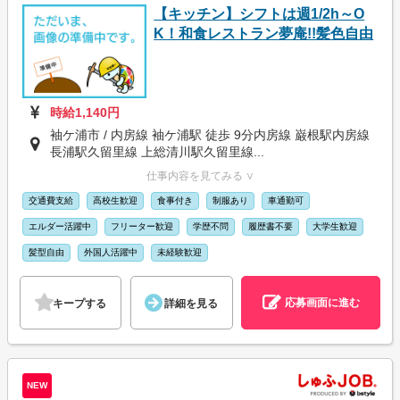
【キッチン】シフトは週1/2h～O
K！和食レストラン夢庵!!髪色自由
時給1,140円
袖ケ浦市 / 内房線 袖ケ浦駅 徒歩 9分内房線 巌根駅内房線
長浦駅久留里線 上総清川駅久留里線...
仕事内容を見てみる ∨
交通費支給
高校生歓迎
食事付き
制服あり
車通勤可
エルダー活躍中
フリーター歓迎
学歴不問
履歴書不要
大学生歓迎
髪型自由
外国人活躍中
未経験歓迎
応募画面に進む
キープする
詳細を見る
NEW