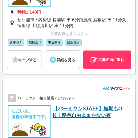
時給1,140円
袖ケ浦市 / 内房線 長浦駅 車 6分内房線 巌根駅 車 11分久
留里線 上総清川駅 車 11分内...
仕事内容を見てみる ∨
食事付き
制服あり
車通勤可
髪型自由
応募画面に進む
キープする
詳細を見る
ア
バーミヤン 袖ヶ浦店＜172982＞
【バーミヤンSTAFF】短期もO
K！髪色自由＆まかない有