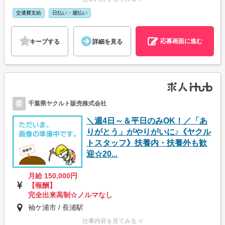
交通費支給
日払い・週払い
応募画面に進む
キープする
詳細を見る
委
千葉県ヤクルト販売株式会社
＼週4日～＆平日のみOK！／「あ
りがとう」がやりがいに♪《ヤクル
トスタッフ》扶養内・扶養外も歓
迎☆20...
月給 150,000円
【報酬】
完全出来高制☆ノルマなし
袖ケ浦市 / 長浦駅
仕事内容を見てみる ∨