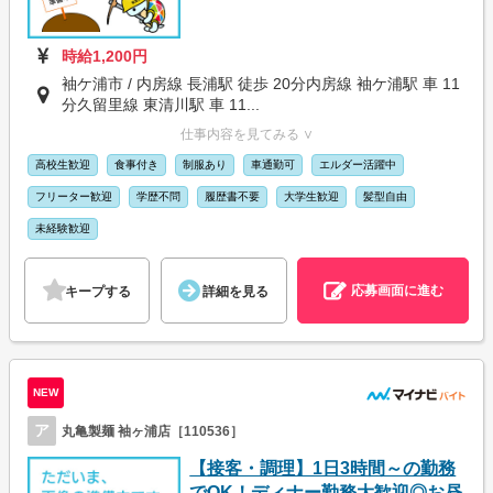
時給1,200円
袖ケ浦市 / 内房線 長浦駅 徒歩 20分内房線 袖ケ浦駅 車 11
分久留里線 東清川駅 車 11...
仕事内容を見てみる ∨
高校生歓迎
食事付き
制服あり
車通勤可
エルダー活躍中
フリーター歓迎
学歴不問
履歴書不要
大学生歓迎
髪型自由
未経験歓迎
応募画面に進む
キープする
詳細を見る
NEW
ア
丸亀製麺 袖ヶ浦店［110536］
【接客・調理】1日3時間～の勤務
でOK！ディナー勤務大歓迎◎お昼