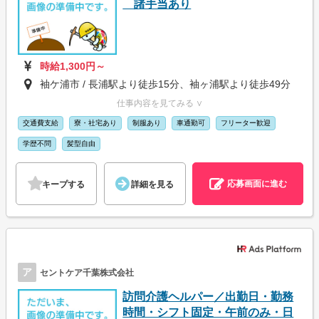
諸手当あり
時給1,300円～
袖ケ浦市 / 長浦駅より徒歩15分、袖ヶ浦駅より徒歩49分
仕事内容を見てみる ∨
交通費支給
寮・社宅あり
制服あり
車通勤可
フリーター歓迎
学歴不問
髪型自由
応募画面に進む
キープする
詳細を見る
ア
セントケア千葉株式会社
訪問介護ヘルパー／出勤日・勤務
時間・シフト固定・午前のみ・日