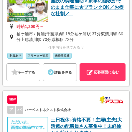
施設の調理補助＞家事の経験がそ
のまま仕事に★ブランクOK／お得
な社割／...
時給1,200円～
袖ケ浦市 / 長浦(千葉県)駅 18分袖ケ浦駅 37分東清川駅 66
分上総清川駅 70分巌根駅 72分
仕事内容を見てみる ∨
制服あり
フリーター歓迎
未経験歓迎
応募画面に進む
キープする
詳細を見る
NEW
ア
パ
ハーベストネクスト株式会社
土日祝休♪資格不要！主婦(主夫)大
活躍の配膳員さん募集中！未経験