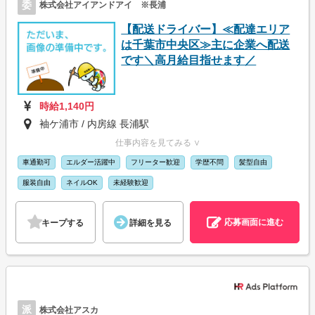
委
株式会社アイアンドアイ ※長浦
【配送ドライバー】≪配達エリア
は千葉市中央区≫主に企業へ配送
です＼高月給目指せます／
時給1,140円
袖ケ浦市 / 内房線 長浦駅
仕事内容を見てみる ∨
車通勤可
エルダー活躍中
フリーター歓迎
学歴不問
髪型自由
服装自由
ネイルOK
未経験歓迎
応募画面に進む
キープする
詳細を見る
派
株式会社アスカ