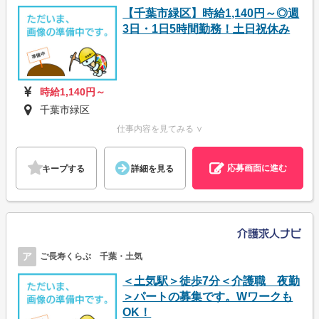
【千葉市緑区】時給1,140円～◎週
3日・1日5時間勤務！土日祝休み
時給1,140円～
千葉市緑区
仕事内容を見てみる ∨
応募画面に進む
キープする
詳細を見る
ア
ご長寿くらぶ 千葉・土気
＜土気駅＞徒歩7分＜介護職 夜勤
＞パートの募集です。Wワークも
OK！