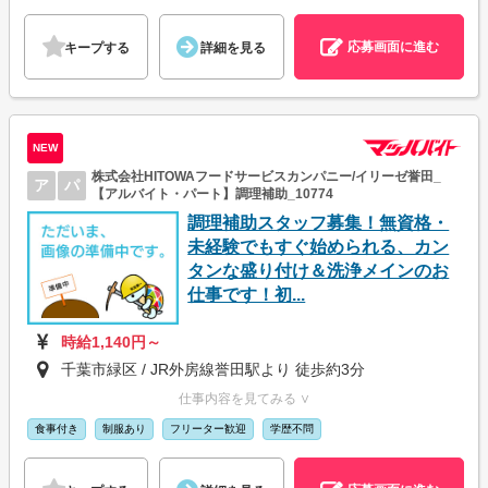
応募画面に進む
キープする
詳細を見る
NEW
株式会社HITOWAフードサービスカンパニー/イリーゼ誉田_
ア
パ
【アルバイト・パート】調理補助_10774
調理補助スタッフ募集！無資格・
未経験でもすぐ始められる、カン
タンな盛り付け＆洗浄メインのお
仕事です！初...
時給1,140円～
千葉市緑区 / JR外房線誉田駅より 徒歩約3分
仕事内容を見てみる ∨
食事付き
制服あり
フリーター歓迎
学歴不問