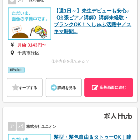
シアー株式会社
【週1日～】先生デビューも安心♪
《出張ピアノ講師》講師未経験・
ブランクOK！＼しゅふ活躍中／ス
キマ時間...
月給 3143円〜
千葉市緑区
仕事内容を見てみる ∨
服装自由
応募画面に進む
キープする
詳細を見る
ア
パ
株式会社ユニオン
髪型・髪色自由＆タトゥーOK｜建