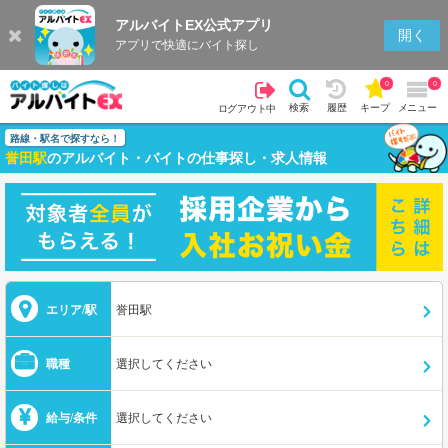
アルバイトEX公式アプリ
開く
アプリで快適にバイト探し
0
0
検索
履歴
キープ
メニュー
ログアウト中
路線・駅名で探すなら！
誉田駅
のアルバイト・バイトの仕事探し・求人情報
エリア/駅
誉田駅
職種
選択してください
給与/条件
選択してください