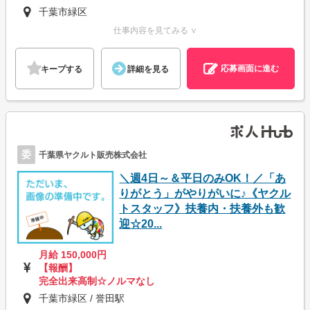
千葉市緑区
仕事内容を見てみる ∨
応募画面に進む
キープする
詳細を見る
委
千葉県ヤクルト販売株式会社
＼週4日～＆平日のみOK！／「あ
りがとう」がやりがいに♪《ヤクル
トスタッフ》扶養内・扶養外も歓
迎☆20...
月給 150,000円
【報酬】
完全出来高制☆ノルマなし
千葉市緑区 / 誉田駅