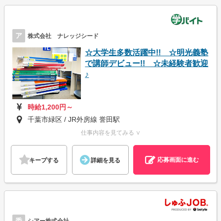
ア
株式会社 ナレッジシード
☆大学生多数活躍中!! ☆明光義塾
で講師デビュー!! ☆未経験者歓迎
♪
時給1,200円～
千葉市緑区 / JR外房線 誉田駅
仕事内容を見てみる ∨
応募画面に進む
キープする
詳細を見る
委