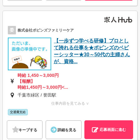
委
株式会社ポピンズファミリーケア
【一歩ずつ学べる研修】プロとし
て誇れる仕事を★ポピンズのベビ
ーシッター★30～50代の主婦さん
が、資格...
時給 1,450～3,000円
【報酬】
時給1,450円～3,000円<...
千葉市緑区 / 誉田駅
仕事内容を見てみる ∨
交通費支給
応募画面に進む
キープする
詳細を見る