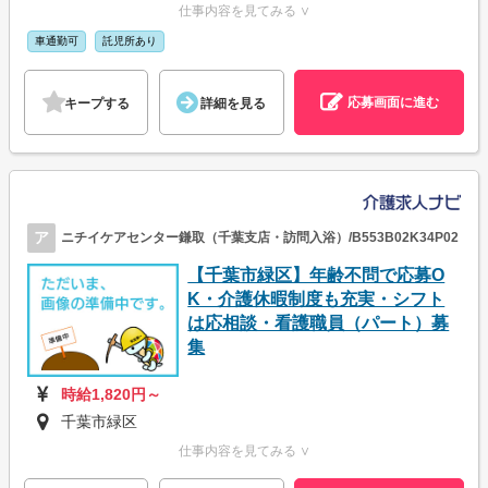
仕事内容を見てみる ∨
車通勤可
託児所あり
応募画面に進む
キープする
詳細を見る
ア
ニチイケアセンター鎌取（千葉支店・訪問入浴）/B553B02K34P02
【千葉市緑区】年齢不問で応募O
K・介護休暇制度も充実・シフト
は応相談・看護職員（パート）募
集
時給1,820円～
千葉市緑区
仕事内容を見てみる ∨