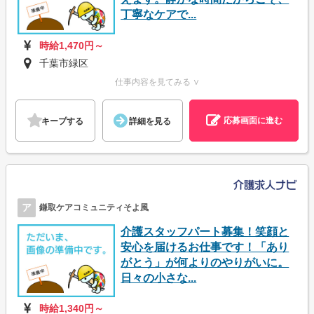
丁寧なケアで...
時給1,470円～
千葉市緑区
仕事内容を見てみる ∨
応募画面に進む
キープする
詳細を見る
ア
鎌取ケアコミュニティそよ風
介護スタッフパート募集！笑顔と
安心を届けるお仕事です！「あり
がとう」が何よりのやりがいに。
日々の小さな...
時給1,340円～