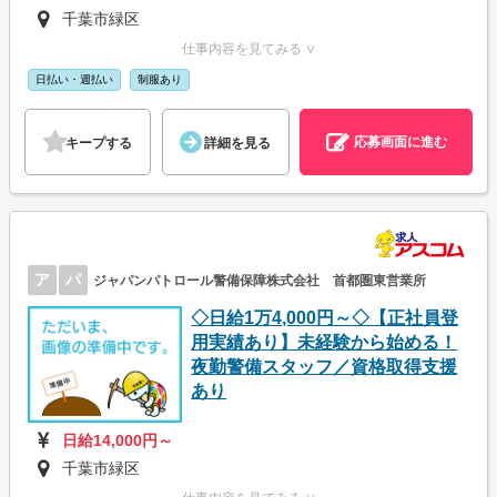
千葉市緑区
仕事内容を見てみる ∨
日払い・週払い
制服あり
応募画面に進む
キープする
詳細を見る
ア
パ
ジャパンパトロール警備保障株式会社 首都圏東営業所
◇日給1万4,000円～◇【正社員登
用実績あり】未経験から始める！
夜勤警備スタッフ／資格取得支援
あり
日給14,000円～
千葉市緑区