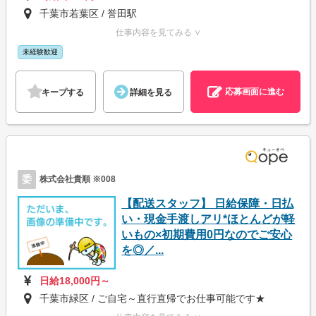
千葉市若葉区 / 誉田駅
仕事内容を見てみる ∨
未経験歓迎
応募画面に進む
キープする
詳細を見る
委
株式会社貴順 ※008
【配送スタッフ】 日給保障・日払
い・現金手渡しアリ*ほとんどが軽
いもの×初期費用0円なのでご安心
を◎／...
日給18,000円～
千葉市緑区 / ご自宅～直行直帰でお仕事可能です★