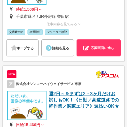
時給1,500円～
千葉市緑区 / JR外房線 誉田駅
仕事内容を見てみる ∨
交通費支給
車通勤可
フリーター歓迎
応募画面に進む
キープする
詳細を見る
NEW
ア
株式会社シンコーハイウェイサービス 市原
週2日～＆まずは2・3ヶ月だけお
試しもOK！《日勤／高速道路での
軽作業／関東エリア》週払いOK★
日給15,460円～