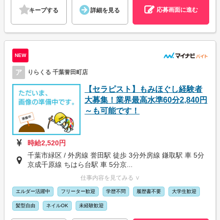
応募画面に進む
キープする
詳細を見る
NEW
ア
りらくる 千葉誉田町店
【セラピスト】もみほぐし経験者
大募集！業界最高水準60分2,840円
～も可能です！
時給2,520円
千葉市緑区 / 外房線 誉田駅 徒歩 3分外房線 鎌取駅 車 5分
京成千原線 ちはら台駅 車 5分京...
仕事内容を見てみる ∨
エルダー活躍中
フリーター歓迎
学歴不問
履歴書不要
大学生歓迎
髪型自由
ネイルOK
未経験歓迎