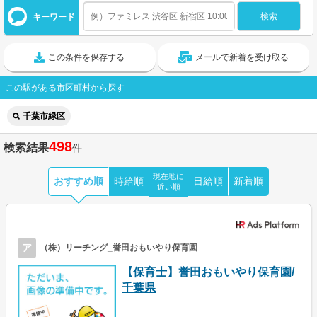
キーワード
この条件を保存する
メールで新着を受け取る
この駅がある市区町村から探す
千葉市緑区
498
検索結果
件
現在地に
おすすめ順
時給順
日給順
新着順
近い順
ア
（株）リーチング_誉田おもいやり保育園
【保育士】誉田おもいやり保育園/
千葉県