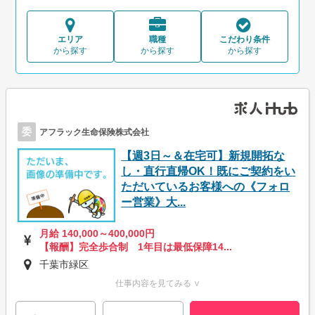
エリア
職種
こだわり条件
から探す
から探す
から探す
委
アフラック生命保険株式会社
【週3日～＆在宅可】新規開拓な
し・直行直帰OK！既にご契約をい
ただいているお客様への《フォロ
ー営業》大...
月給 140,000～400,000円
【報酬】完全歩合制 1年目は最低保障14...
千葉市緑区
仕事内容を見てみる ∨