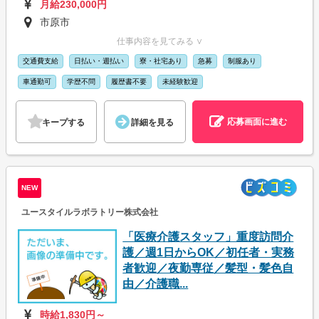
月給230,000円
市原市
仕事内容を見てみる ∨
交通費支給
日払い・週払い
寮・社宅あり
急募
制服あり
車通勤可
学歴不問
履歴書不要
未経験歓迎
応募画面に進む
キープする
詳細を見る
NEW
ユースタイルラボラトリー株式会社
「医療介護スタッフ」重度訪問介
護／週1日からOK／初任者・実務
者歓迎／夜勤専従／髪型・髪色自
由／介護職...
時給1,830円～