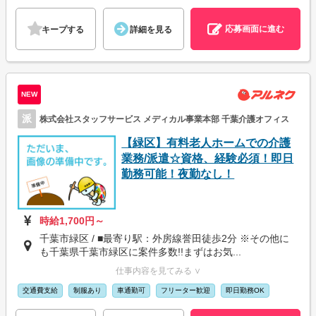
応募画面に進む
キープする
詳細を見る
NEW
派
株式会社スタッフサービス メディカル事業本部 千葉介護オフィス
【緑区】有料老人ホームでの介護
業務/派遣☆資格、経験必須！即日
勤務可能！夜勤なし！
時給1,700円～
千葉市緑区 / ■最寄り駅：外房線誉田徒歩2分 ※その他に
も千葉県千葉市緑区に案件多数!!まずはお気...
仕事内容を見てみる ∨
交通費支給
制服あり
車通勤可
フリーター歓迎
即日勤務OK