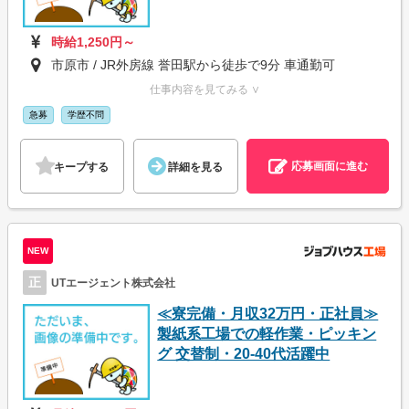
時給1,250円～
市原市 / JR外房線 誉田駅から徒歩で9分 車通勤可
仕事内容を見てみる ∨
急募
学歴不問
応募画面に進む
キープする
詳細を見る
NEW
正
UTエージェント株式会社
≪寮完備・月収32万円・正社員≫
製紙系工場での軽作業・ピッキン
グ 交替制・20-40代活躍中