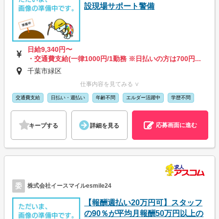
設現場サポート警備
日給9,340円〜
・交通費支給(一律1000円/1勤務 ※日払いの方は700円...
千葉市緑区
仕事内容を見てみる ∨
交通費支給
日払い・週払い
年齢不問
エルダー活躍中
学歴不問
応募画面に進む
キープする
詳細を見る
委
株式会社イースマイルesmile24
【報酬週払い20万円可】スタッフ
の90％が平均月報酬50万円以上の