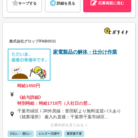
応募画面に進む
キープする
詳細を見る
株式会社グロップ/FNB0031
家電製品の解体・仕分け作業
時給1450円
《給与詳細》
特別時給：時給1710円（入社日の翌...
千葉市緑区 / JR外房線：誉田駅より無料送迎バスあり
《就業場所》 雇入れ直後：千葉県千葉市緑区...
仕事内容を見てみる ∨
日払い・週払い
エルダー活躍中
履歴書不要