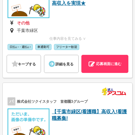
高収入を実現★
その他
千葉市緑区
仕事内容を見てみる ∨
日払い・週払い
車通勤可
フリーター歓迎
応募画面に進む
キープする
詳細を見る
パ
株式会社ツクイスタッフ 首都圏3グループ
【千葉市緑区/看護職】高収入!看護
職募集!