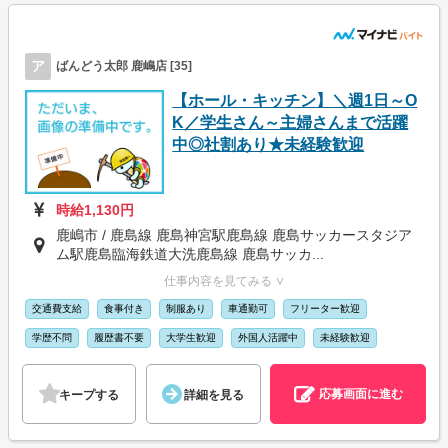
ア
ばんどう太郎 鹿嶋店 [35]
【ホール・キッチン】＼週1日～O
K／学生さん～主婦さんまで活躍
中◎社割あり★未経験歓迎
時給1,130円
鹿嶋市 / 鹿島線 鹿島神宮駅鹿島線 鹿島サッカースタジア
ム駅鹿島臨海鉄道大洗鹿島線 鹿島サッカ...
仕事内容を見てみる ∨
交通費支給
食事付き
制服あり
車通勤可
フリーター歓迎
学歴不問
履歴書不要
大学生歓迎
外国人活躍中
未経験歓迎
応募画面に進む
キープする
詳細を見る