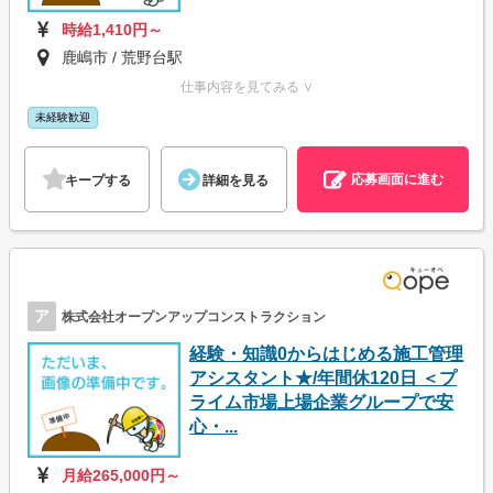
時給1,410円～
鹿嶋市 / 荒野台駅
仕事内容を見てみる ∨
未経験歓迎
応募画面に進む
キープする
詳細を見る
ア
株式会社オープンアップコンストラクション
経験・知識0からはじめる施工管理
アシスタント★/年間休120日 ＜プ
ライム市場上場企業グループで安
心・...
月給265,000円～