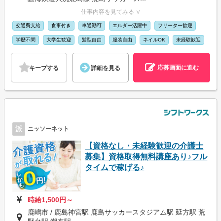
仕事内容を見てみる ∨
交通費支給
食事付き
車通勤可
エルダー活躍中
フリーター歓迎
学歴不問
大学生歓迎
髪型自由
服装自由
ネイルOK
未経験歓迎
応募画面に進む
キープする
詳細を見る
派
ニッソーネット
【資格なし・未経験歓迎の介護士
募集】資格取得無料講座あり♪フル
タイムで稼げる♪
時給1,500円～
鹿嶋市 / 鹿島神宮駅 鹿島サッカースタジアム駅 延方駅 荒