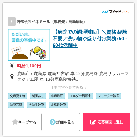
ア
株式会社ベネミール（勤務先：鹿島病院）
【病院での調理補助】＼資格,経験
不要／洗い物や盛り付け業務♪50～
60代活躍中
時給1,100円
鹿嶋市 / 鹿島線 鹿島神宮駅 車 12分鹿島線 鹿島サッカース
タジアム駅 車 13分鹿島臨海鉄...
仕事内容を見てみる ∨
交通費支給
制服あり
車通勤可
エルダー活躍中
フリーター歓迎
学歴不問
大学生歓迎
未経験歓迎
応募画面に進む
キープする
詳細を見る