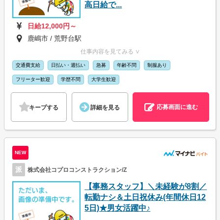
高日給で...
日給12,000円～
鹿嶋市 / 荒野台駅
仕事内容を見てみる ∨
交通費支給
日払い・週払い
急募
年齢不問
制服あり
フリーター歓迎
学歴不問
大学生歓迎
応募画面に進む
キープする
詳細を見る
NEW
派
株式会社コプロコンストラクション/Z
【事務スタッフ】＼未経験が8割／
転勤ナシ＆土日祝休み(年間休日12
5日)★男女活躍中♪