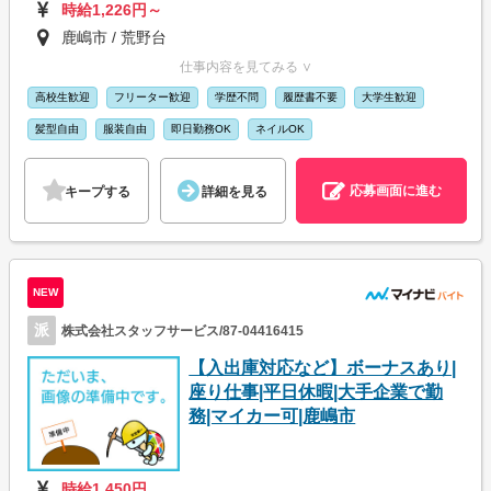
時給1,226円～
鹿嶋市 / 荒野台
仕事内容を見てみる ∨
高校生歓迎
フリーター歓迎
学歴不問
履歴書不要
大学生歓迎
髪型自由
服装自由
即日勤務OK
ネイルOK
応募画面に進む
キープする
詳細を見る
NEW
派
株式会社スタッフサービス/87-04416415
【入出庫対応など】ボーナスあり|
座り仕事|平日休暇|大手企業で勤
務|マイカー可|鹿嶋市
時給1,450円