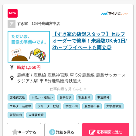
NEW
ア
すき家 124号鹿嶋宮中店
【すき家の店舗スタッフ】セルフ
オーダーで簡単！未経験OK★1日/
2h～プライベートも両立◎
時給1,550円
鹿嶋市 / 鹿島線 鹿島神宮駅 車 5分鹿島線 鹿島サッカース
タジアム駅 車 5分鹿島臨海鉄道大...
仕事内容を見てみる ∨
交通費支給
日払い・週払い
食事付き
制服あり
車通勤可
エルダー活躍中
フリーター歓迎
学歴不問
履歴書不要
大学生歓迎
髪型自由
未経験歓迎
応募画面に進む
キープする
詳細を見る