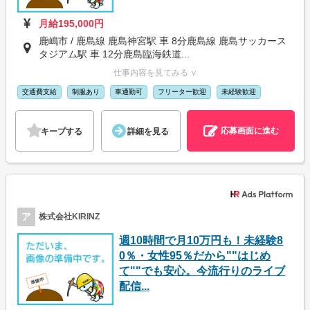
月給195,000円
鹿嶋市 / 鹿島線 鹿島神宮駅 車 8分鹿島線 鹿島サッカース
タジアム駅 車 12分鹿島臨海鉄道...
仕事内容を見てみる ∨
交通費支給
制服あり
車通勤可
フリーター歓迎
未経験歓迎
応募画面に進む
キープする
詳細を見る
ア
株式会社KIRINZ
週10時間で月10万円も！未経験8
0％・女性95％だから""はじめ
て""でも安心。今流行りのライブ
配信...