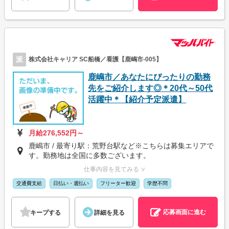
派
株式会社キャリア SC船橋／看護【鹿嶋市-005】
鹿嶋市／あなたにぴったりの勤務
先をご紹介します◎＊20代～50代
活躍中＊【紹介予定派遣】
月給276,552円～
鹿嶋市 / 最寄り駅：荒野台駅など※こちらは募集エリアで
す。勤務地は全国に多数ございます。
仕事内容を見てみる ∨
交通費支給
日払い・週払い
フリーター歓迎
学歴不問
応募画面に進む
キープする
詳細を見る