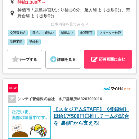
時給1,300円～
神栖市 / 鹿島神宮駅より徒歩0分、延方駅より徒歩0分、荒
野台駅より徒歩0分
仕事内容を見てみる ∨
交通費支給
日払い・週払い
制服あり
車通勤可
フリーター歓迎
学歴不問
登録制
応募画面に進む
キープする
詳細を見る
NEW
ア
シンテイ警備株式会社 水戸営業所/A3203000116
【スタジアムSTAFF】《登録制》
日給1万500円◎推しチームの試合
を“裏側”から支える!