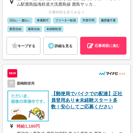
ム駅鹿島臨海鉄道大洗鹿島線 鹿島サッカ...
仕事内容を見てみる ∨
日払い・週払い
車通勤可
フリーター歓迎
学歴不問
履歴書不要
髪型自由
服装自由
未経験歓迎
応募画面に進む
キープする
詳細を見る
NEW
ア
鹿嶋郵便局
【郵便局でバイクでの配達】正社
員登用あり★未経験スタート多
数！安心してご応募ください
時給1,180円