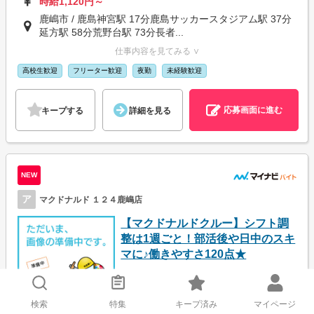
時給1,120円～
鹿嶋市 / 鹿島神宮駅 17分鹿島サッカースタジアム駅 37分
延方駅 58分荒野台駅 73分長者...
仕事内容を見てみる ∨
高校生歓迎
フリーター歓迎
夜勤
未経験歓迎
応募画面に進む
キープする
詳細を見る
NEW
ア
マクドナルド １２４鹿嶋店
【マクドナルドクルー】シフト調
整は1週ごと！部活後や日中のスキ
マに♪働きやすさ120点★
時給1,075円
検索
特集
キープ済み
マイページ