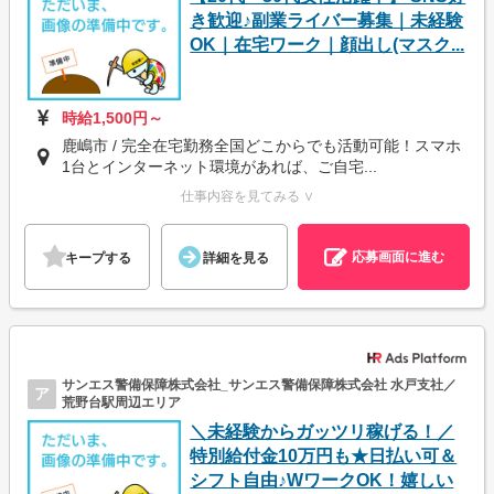
き歓迎♪副業ライバー募集｜未経験
OK｜在宅ワーク｜顔出し(マスク...
時給1,500円～
鹿嶋市 / 完全在宅勤務全国どこからでも活動可能！スマホ
1台とインターネット環境があれば、ご自宅...
仕事内容を見てみる ∨
応募画面に進む
キープする
詳細を見る
サンエス警備保障株式会社_サンエス警備保障株式会社 水戸支社／
ア
荒野台駅周辺エリア
＼未経験からガッツリ稼げる！／
特別給付金10万円も★日払い可＆
シフト自由♪WワークOK！嬉しい