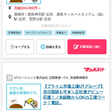
月給204,000円～
鹿嶋市 / 鹿島神宮駅 近郊、鹿島サッカースタジアム（臨）
駅 近郊、荒野台駅 近郊
仕事内容を見てみる ∨
交通費支給
オープニングスタッフ
制服あり
未経験歓迎
応募画面に進む
キープする
詳細を見る
派
UTエージェント株式会社 北関東第一CU_茨城県神栖市
【プライム市場上場UTグループ】
当日面談も可★＼正社員デビュー
応援！／未経験からOKの工場ワー
ク！電話...