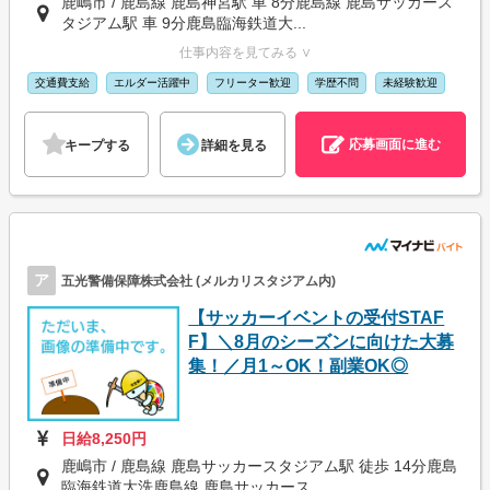
鹿嶋市 / 鹿島線 鹿島神宮駅 車 8分鹿島線 鹿島サッカース
タジアム駅 車 9分鹿島臨海鉄道大...
仕事内容を見てみる ∨
交通費支給
エルダー活躍中
フリーター歓迎
学歴不問
未経験歓迎
応募画面に進む
キープする
詳細を見る
ア
五光警備保障株式会社 (メルカリスタジアム内)
【サッカーイベントの受付STAF
F】＼8月のシーズンに向けた大募
集！／月1～OK！副業OK◎
日給8,250円
鹿嶋市 / 鹿島線 鹿島サッカースタジアム駅 徒歩 14分鹿島
臨海鉄道大洗鹿島線 鹿島サッカース...