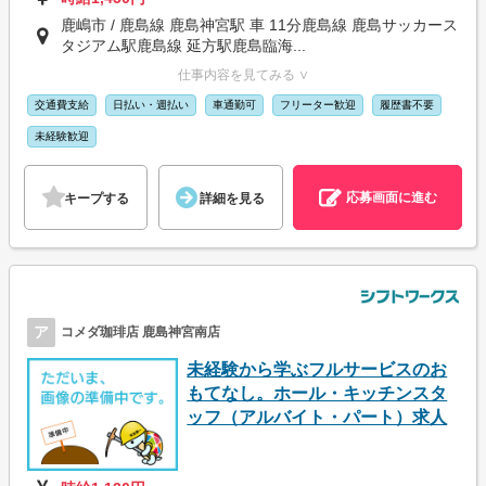
鹿嶋市 / 鹿島線 鹿島神宮駅 車 11分鹿島線 鹿島サッカース
タジアム駅鹿島線 延方駅鹿島臨海...
仕事内容を見てみる ∨
交通費支給
日払い・週払い
車通勤可
フリーター歓迎
履歴書不要
未経験歓迎
応募画面に進む
キープする
詳細を見る
ア
コメダ珈琲店 鹿島神宮南店
未経験から学ぶフルサービスのお
もてなし。ホール・キッチンスタ
ッフ（アルバイト・パート）求人