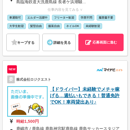
島臨海鉄道大洗鹿島線 長者ケ浜潮騒...
仕事内容を見てみる ∨
車通勤可
エルダー活躍中
フリーター歓迎
学歴不問
履歴書不要
大学生歓迎
髪型自由
服装自由
ネイルOK
未経験歓迎
応募画面に進む
キープする
詳細を見る
NEW
委
株式会社ロジクエスト
【ドライバー】未経験でメチャ稼
げる…週払いもできる！普通免許
でOK！車両貸出あり♪
時給1,500円
鹿嶋市 / 鹿島線 鹿島神宮駅鹿島線 鹿島サッカースタジア