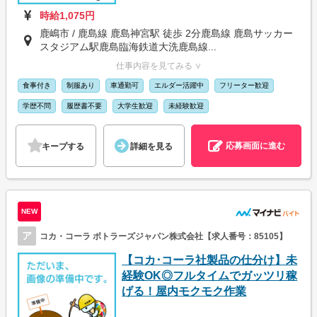
時給1,075円
鹿嶋市 / 鹿島線 鹿島神宮駅 徒歩 2分鹿島線 鹿島サッカー
スタジアム駅鹿島臨海鉄道大洗鹿島線...
仕事内容を見てみる ∨
食事付き
制服あり
車通勤可
エルダー活躍中
フリーター歓迎
学歴不問
履歴書不要
大学生歓迎
未経験歓迎
応募画面に進む
キープする
詳細を見る
NEW
ア
コカ・コーラ ボトラーズジャパン株式会社【求人番号：85105】
【コカ･コーラ社製品の仕分け】未
経験OK◎フルタイムでガッツリ稼
げる！屋内モクモク作業