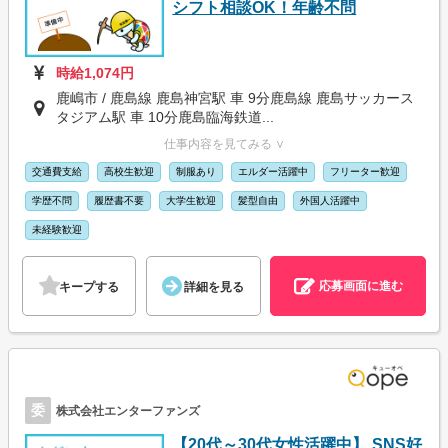
シフト相談OK！年齢不問
時給1,074円
鹿嶋市 / 鹿島線 鹿島神宮駅 車 9分鹿島線 鹿島サッカース
タジアム駅 車 10分鹿島臨海鉄道...
仕事内容を見てみる ∨
交通費支給
高校生歓迎
制服あり
エルダー活躍中
フリーター歓迎
学歴不問
履歴書不要
大学生歓迎
髪型自由
外国人活躍中
未経験歓迎
応募画面に進む
キープする
詳細を見る
委
株式会社エンターファンズ
【20代～30代女性活躍中】 SNS好