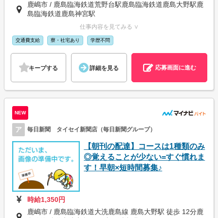
鹿嶋市 / 鹿島臨海鉄道荒野台駅鹿島臨海鉄道鹿島大野駅鹿
島臨海鉄道鹿島神宮駅
仕事内容を見てみる ∨
交通費支給
寮・社宅あり
学歴不問
応募画面に進む
キープする
詳細を見る
NEW
ア
毎日新聞 タイセイ新聞店（毎日新聞グループ）
【朝刊の配達】コースは1種類のみ
◎覚えることが少ない=すぐ慣れま
す！早朝×短時間募集♪
時給1,350円
鹿嶋市 / 鹿島臨海鉄道大洗鹿島線 鹿島大野駅 徒歩 12分鹿