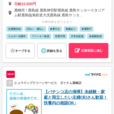
日給10,500円
鹿嶋市 / 鹿島線 鹿島神宮駅鹿島線 鹿島サッカースタジア
ム駅鹿島臨海鉄道大洗鹿島線 鹿島サッカ...
仕事内容を見てみる ∨
交通費支給
日払い・週払い
食事付き
制服あり
車通勤可
エルダー活躍中
フリーター歓迎
学歴不問
大学生歓迎
未経験歓迎
応募画面に進む
キープする
詳細を見る
NEW
ア
ヒュウマップクリーンサービス ダイナム鹿嶋店
【パチンコ店の清掃】未経験・家
庭と両立したい主婦(夫)さん歓迎！
扶養内の相談OK♪