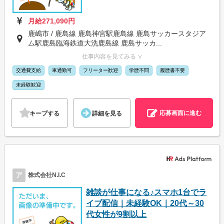
月給271,090円
鹿嶋市 / 鹿島線 鹿島神宮駅鹿島線 鹿島サッカースタジア
ム駅鹿島臨海鉄道大洗鹿島線 鹿島サッカ...
仕事内容を見てみる ∨
交通費支給
車通勤可
フリーター歓迎
学歴不問
履歴書不要
未経験歓迎
応募画面に進む
キープする
詳細を見る
ア
株式会社N.I.C
雑談が仕事になる♪スマホ1台でラ
イブ配信｜未経験OK｜20代～30
代女性が9割以上