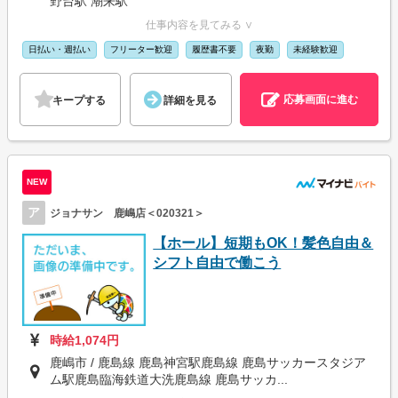
野台駅 潮来駅
仕事内容を見てみる ∨
日払い・週払い
フリーター歓迎
履歴書不要
夜勤
未経験歓迎
応募画面に進む
キープする
詳細を見る
NEW
ア
ジョナサン 鹿嶋店＜020321＞
【ホール】短期もOK！髪色自由＆
シフト自由で働こう
時給1,074円
鹿嶋市 / 鹿島線 鹿島神宮駅鹿島線 鹿島サッカースタジア
ム駅鹿島臨海鉄道大洗鹿島線 鹿島サッカ...