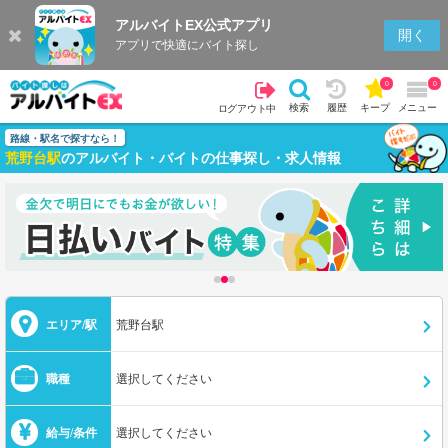
アルバイトEX公式アプリ
開く
アプリで快適にバイト探し
0
0
検索
履歴
キープ
メニュー
ログアウト中
路線・駅名で探すなら！
荒野台駅
のアルバイト・バイトの仕事探し・求人情報
エリア/駅
荒野台駅
職種
選択してください
給与/条件
選択してください