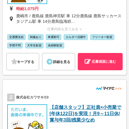
時給1,075円
鹿嶋市 / 鹿島線 鹿島神宮駅 車 12分鹿島線 鹿島サッカース
タジアム駅 車 14分鹿島臨海鉄...
仕事内容を見てみる ∨
交通費支給
制服あり
車通勤可
エルダー活躍中
フリーター歓迎
学歴不問
大学生歓迎
未経験歓迎
応募画面に進む
キープする
詳細を見る
正
株式会社カワサキ/10
【店舗スタッフ】正社員×小売業で
[年休122日]を実現！月9～11日休/
賞与年3回/残業少なめ