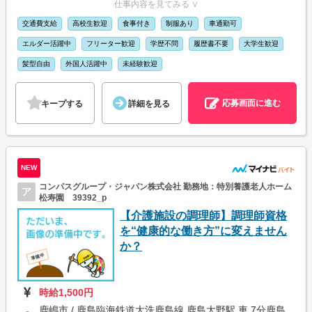
仕事内容を見てみる ∨
交通費支給
高校生歓迎
食事付き
制服あり
車通勤可
エルダー活躍中
フリーター歓迎
学歴不問
履歴書不要
大学生歓迎
髪型自由
外国人活躍中
未経験歓迎
応募画面に進む
キープする
詳細を見る
NEW
コンパスグループ・ジャパン株式会社 勤務地：特別養護老人ホーム
ア
松寿園 39392_p
【介護施設の調理師】調理師資格
を“健康的な働き方”に変えません
か？
時給1,500円
鹿嶋市 / 鹿島臨海鉄道大洗鹿島線 鹿島大野駅 車 7分鹿島