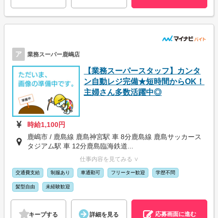
ア
業務スーパー鹿嶋店
【業務スーパースタッフ】カンタ
ン自動レジ完備★短時間からOK！
主婦さん多数活躍中◎
時給1,100円
鹿嶋市 / 鹿島線 鹿島神宮駅 車 8分鹿島線 鹿島サッカース
タジアム駅 車 12分鹿島臨海鉄道...
仕事内容を見てみる ∨
交通費支給
制服あり
車通勤可
フリーター歓迎
学歴不問
髪型自由
未経験歓迎
応募画面に進む
キープする
詳細を見る