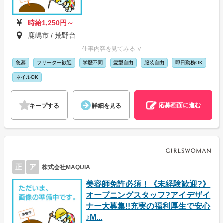
時給1,250円～
鹿嶋市 / 荒野台
仕事内容を見てみる ∨
急募
フリーター歓迎
学歴不問
髪型自由
服装自由
即日勤務OK
ネイルOK
応募画面に進む
キープする
詳細を見る
正
ア
株式会社MAQUIA
美容師免許必須！《未経験歓迎?》
オープニングスタッフ?アイデザイ
ナー大募集!!充実の福利厚生で安心
♪M...