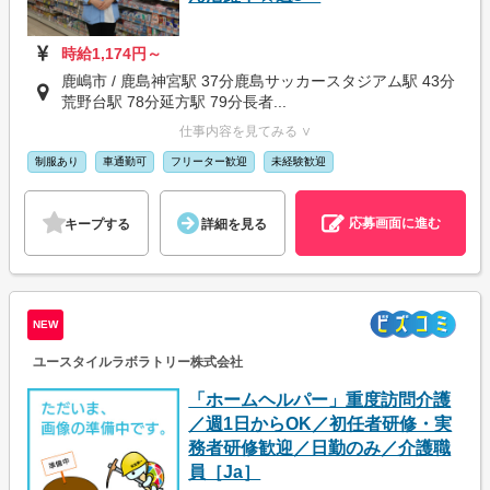
時給1,174円～
鹿嶋市 / 鹿島神宮駅 37分鹿島サッカースタジアム駅 43分
荒野台駅 78分延方駅 79分長者...
仕事内容を見てみる ∨
制服あり
車通勤可
フリーター歓迎
未経験歓迎
応募画面に進む
キープする
詳細を見る
NEW
ユースタイルラボラトリー株式会社
「ホームヘルパー」重度訪問介護
／週1日からOK／初任者研修・実
務者研修歓迎／日勤のみ／介護職
員［Ja］