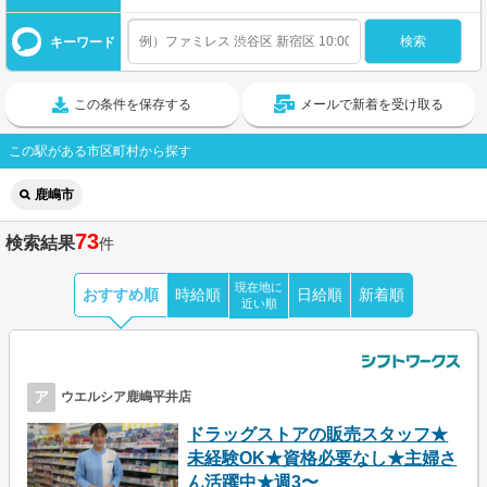
キーワード
この条件を保存する
メールで新着を受け取る
この駅がある市区町村から探す
鹿嶋市
73
検索結果
件
現在地に
おすすめ順
時給順
日給順
新着順
近い順
ア
ウエルシア鹿嶋平井店
ドラッグストアの販売スタッフ★
未経験OK★資格必要なし★主婦さ
ん活躍中★週3〜