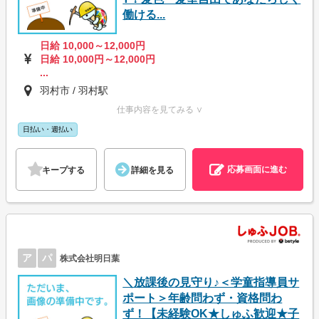
働ける...
日給 10,000～12,000円
日給 10,000円～12,000円
...
羽村市 / 羽村駅
仕事内容を見てみる ∨
日払い・週払い
応募画面に進む
キープする
詳細を見る
ア
パ
株式会社明日葉
＼放課後の見守り♪＜学童指導員サ
ポート＞年齢問わず・資格問わ
ず！【未経験OK★しゅふ歓迎★子