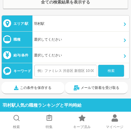
全ての検索結果を表示する
エリア/駅
羽村駅
職種
選択してください
給与/条件
選択してください
キーワード
この条件を保存する
メールで新着を受け取る
羽村駅人気の職種ランキングと平均時給
キッチンスタッフ
1,260円
1位
検索
特集
キープ済み
マイページ