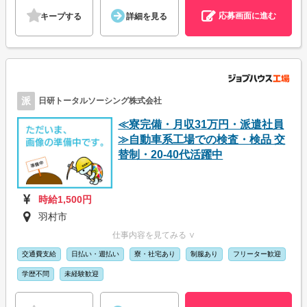
応募画面に進む
キープする
詳細を見る
派
日研トータルソーシング株式会社
≪寮完備・月収31万円・派遣社員
≫自動車系工場での検査・検品 交
替制・20-40代活躍中
時給1,500円
羽村市
仕事内容を見てみる ∨
交通費支給
日払い・週払い
寮・社宅あり
制服あり
フリーター歓迎
学歴不問
未経験歓迎