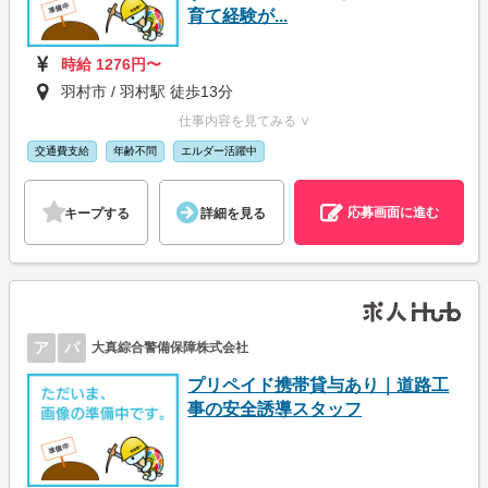
育て経験が...
時給 1276円〜
羽村市 / 羽村駅 徒歩13分
仕事内容を見てみる ∨
交通費支給
年齢不問
エルダー活躍中
応募画面に進む
キープする
詳細を見る
ア
パ
大真綜合警備保障株式会社
プリペイド携帯貸与あり｜道路工
事の安全誘導スタッフ