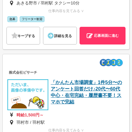
あきる野市 / 羽村駅 タクシー10分
仕事内容を見てみる ∨
急募
フリーター歓迎
応募画面に進む
キープする
詳細を見る
株式会社ビサーチ
「かんたん市場調査」1件5分〜の
アンケート回答だけ♪20代〜60代
中心・在宅完結・履歴書不要！ス
マホで完結
時給1,500円～
羽村市 / 羽村駅
仕事内容を見てみる ∨