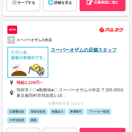
応募画面に進む
キープする
詳細を見る
NEW
ア
スーパーオザム小作店
スーパーオザムの店舗スタッフ
時給1,226円～
羽村市 / 〇●勤務地●〇 スーパーオザム小作店 〒205-0016
東京都羽村市羽加美1-10...
仕事内容を見てみる ∨
交通費支給
高校生歓迎
制服あり
車通勤可
フリーター歓迎
大学生歓迎
夜勤