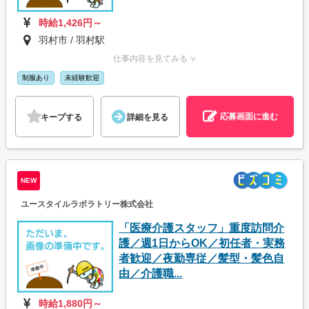
時給1,426円～
羽村市 / 羽村駅
仕事内容を見てみる ∨
制服あり
未経験歓迎
応募画面に進む
キープする
詳細を見る
NEW
ユースタイルラボラトリー株式会社
「医療介護スタッフ」重度訪問介
護／週1日からOK／初任者・実務
者歓迎／夜勤専従／髪型・髪色自
由／介護職...
時給1,880円～