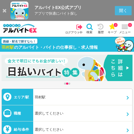
アルバイトEX公式アプリ
開く
アプリで快適にバイト探し
0
0
検索
履歴
キープ
メニュー
ログアウト中
路線・駅名で探すなら！
羽村駅
のアルバイト・バイトの仕事探し・求人情報
エリア/駅
羽村駅
職種
選択してください
給与/条件
選択してください