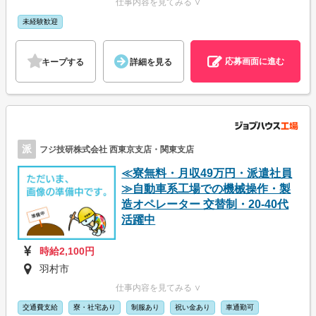
仕事内容を見てみる ∨
未経験歓迎
応募画面に進む
キープする
詳細を見る
派
フジ技研株式会社 西東京支店・関東支店
≪寮無料・月収49万円・派遣社員
≫自動車系工場での機械操作・製
造オペレーター 交替制・20-40代
活躍中
時給2,100円
羽村市
仕事内容を見てみる ∨
交通費支給
寮・社宅あり
制服あり
祝い金あり
車通勤可