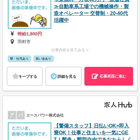
≫自動車系工場での機械操作・製
造オペレーター 交替制・20-40代
活躍中
時給1,800円
羽村市
仕事内容を見てみる ∨
寮・社宅あり
祝い金あり
応募画面に進む
キープする
詳細を見る
ア
パ
エースパワー株式会社
【警備スタッフ】日払いOK×即入
寮OK！仕事と住まいを一気にGE
T！髪色・髪型自由であなたらしく