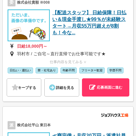
委
株式会社貴順 ※008
【配送スタッフ】 日給保障！日払
い＆現金手渡し★99％が未経験ス
タート→月収55万円超えが8割
も！今な...
日給18,000円～
羽村市 / ご自宅～直行直帰でお仕事可能です★
仕事内容を見てみる ∨
日払い・週払い
寮・社宅あり
年齢不問
フリーター歓迎
学歴不問
応募画面に進む
キープする
詳細を見る
派
株式会社平山 東日本
≪寮完備・月収30万円・派遣社員