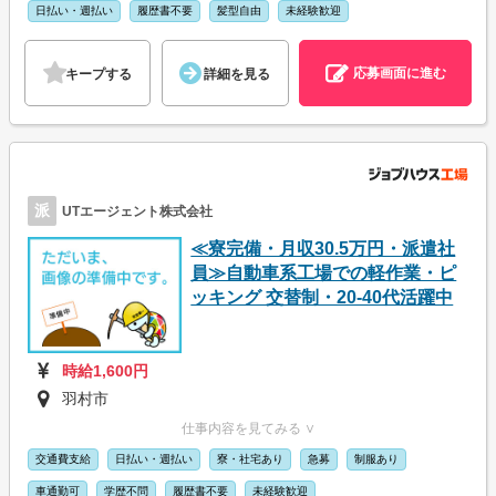
日払い・週払い
履歴書不要
髪型自由
未経験歓迎
応募画面に進む
キープする
詳細を見る
派
UTエージェント株式会社
≪寮完備・月収30.5万円・派遣社
員≫自動車系工場での軽作業・ピ
ッキング 交替制・20-40代活躍中
時給1,600円
羽村市
仕事内容を見てみる ∨
交通費支給
日払い・週払い
寮・社宅あり
急募
制服あり
車通勤可
学歴不問
履歴書不要
未経験歓迎