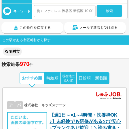
キーワード
この条件を保存する
メールで新着を受け取る
この駅がある市区町村から探す
羽村市
970
検索結果
件
現在地に
おすすめ順
時給順
日給順
新着順
近い順
ア
パ
株式会社 キッズステージ
【週1日～×1～4時間・扶養枠OK
♪】未経験でも研修があるので安心
♪ブランクあり歓迎！＼読み書き・