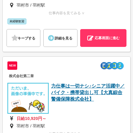
羽村市 / 羽村駅
仕事内容を見てみる ∨
未経験歓迎
応募画面に進む
キープする
詳細を見る
NEW
株式会社第二章
力仕事は一切ナシ♪シニア活躍中／
バイク・携帯貸出し可【大真綜合
警備保障株式会社】
日給10,920円～
羽村市 / 羽村駅