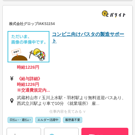
株式会社グロップ/AKS1154
コンビニ向けパスタの製造サポー
ト
時給1226円
《給与詳細》
時給1226円
※交通費規定内...
武蔵村山市 / 玉川上水駅・羽村駅より無料送迎バスあり、
西武立川駅より車で10分 《就業場所》 雇...
仕事内容を見てみる ∨
日払い・週払い
エルダー活躍中
履歴書不要