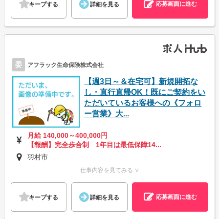
応募画面に進む
キープする
詳細を見る
委
アフラック生命保険株式会社
【週3日～＆在宅可】新規開拓な
し・直行直帰OK！既にご契約をい
ただいているお客様への《フォロ
ー営業》大...
月給 140,000～400,000円
【報酬】完全歩合制 1年目は最低保障14...
羽村市
仕事内容を見てみる ∨
応募画面に進む
キープする
詳細を見る