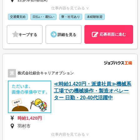
仕事内容を見てみる ∨
交通費支給
日払い・週払い
寮・社宅あり
未経験歓迎
応募画面に進む
キープする
詳細を見る
派
株式会社綜合キャリアオプション
≪時給1,420円・派遣社員≫機械系
工場での機械操作・製造オペレー
ター 日勤・20-40代活躍中
時給1,420円
羽村市
仕事内容を見てみる ∨