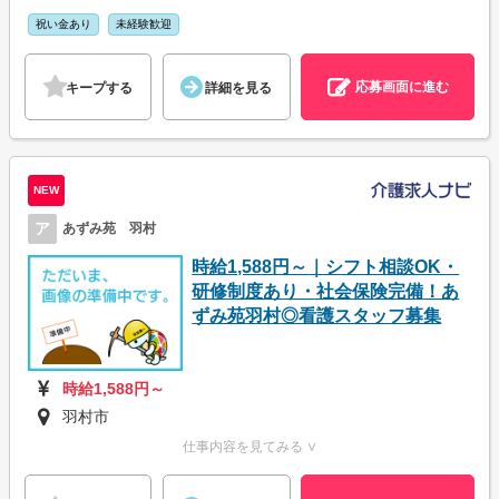
祝い金あり
未経験歓迎
応募画面に進む
キープする
詳細を見る
NEW
ア
あずみ苑 羽村
時給1,588円～｜シフト相談OK・
研修制度あり・社会保険完備！あ
ずみ苑羽村◎看護スタッフ募集
時給1,588円～
羽村市
仕事内容を見てみる ∨