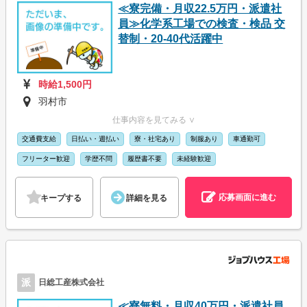
≪寮完備・月収22.5万円・派遣社
員≫化学系工場での検査・検品 交
替制・20-40代活躍中
時給1,500円
羽村市
仕事内容を見てみる ∨
交通費支給
日払い・週払い
寮・社宅あり
制服あり
車通勤可
フリーター歓迎
学歴不問
履歴書不要
未経験歓迎
応募画面に進む
キープする
詳細を見る
派
日総工産株式会社
≪寮無料・月収40万円・派遣社員