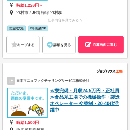
時給1,226円～
羽村市 / JR青梅線 羽村駅
仕事内容を見てみる ∨
交通費支給
即日勤務OK
応募画面に進む
キープする
詳細を見る
正
日本マニュファクチャリングサービス株式会社
≪寮完備・月収24.5万円・正社員
≫食品系工場での機械操作・製造
オペレーター 交替制・20-40代活
躍中
時給1,500円
西多摩郡瑞穂町