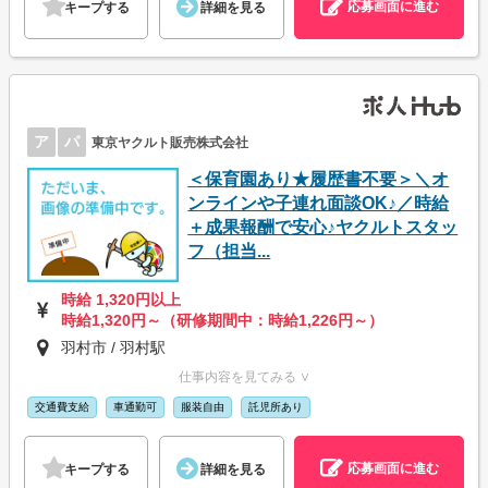
応募画面に進む
キープする
詳細を見る
ア
パ
東京ヤクルト販売株式会社
＜保育園あり★履歴書不要＞＼オ
ンラインや子連れ面談OK♪／時給
＋成果報酬で安心♪ヤクルトスタッ
フ（担当...
時給 1,320円以上
時給1,320円～（研修期間中：時給1,226円～）
羽村市 / 羽村駅
仕事内容を見てみる ∨
交通費支給
車通勤可
服装自由
託児所あり
応募画面に進む
キープする
詳細を見る