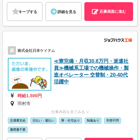
応募画面に進む
キープする
詳細を見る
派
株式会社日本ケイテム
≪寮完備・月収30.8万円・派遣社
員≫機械系工場での機械操作・製
造オペレーター 交替制・20-40代
活躍中
時給1,500円
羽村市
仕事内容を見てみる ∨
交通費支給
日払い・週払い
寮・社宅あり
制服あり
学歴不問
履歴書不要