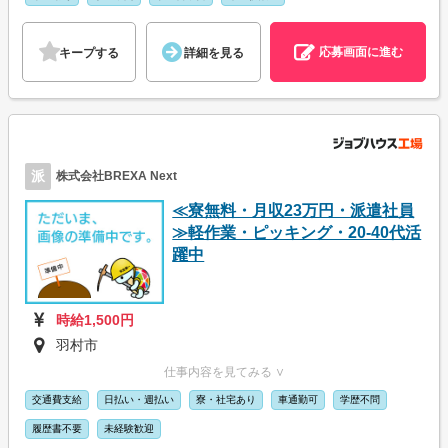
応募画面に進む
キープする
詳細を見る
派
株式会社BREXA Next
≪寮無料・月収23万円・派遣社員
≫軽作業・ピッキング・20-40代活
躍中
時給1,500円
羽村市
仕事内容を見てみる ∨
交通費支給
日払い・週払い
寮・社宅あり
車通勤可
学歴不問
履歴書不要
未経験歓迎