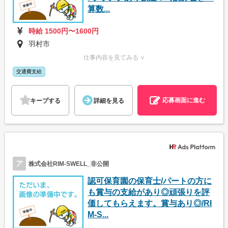
算数...
時給 1500円〜1600円
羽村市
仕事内容を見てみる ∨
交通費支給
応募画面に進む
キープする
詳細を見る
ア
株式会社RIM-SWELL_非公開
認可保育園の保育士/パートの方に
も賞与の支給があり◎頑張りを評
価してもらえます。賞与あり◎/RI
M-S...