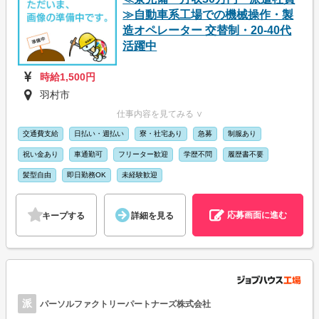
≫自動車系工場での機械操作・製
造オペレーター 交替制・20-40代
活躍中
時給1,500円
羽村市
仕事内容を見てみる ∨
交通費支給
日払い・週払い
寮・社宅あり
急募
制服あり
祝い金あり
車通勤可
フリーター歓迎
学歴不問
履歴書不要
髪型自由
即日勤務OK
未経験歓迎
応募画面に進む
キープする
詳細を見る
派
パーソルファクトリーパートナーズ株式会社