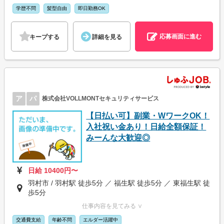
学歴不問
髪型自由
即日勤務OK
応募画面に進む
キープする
詳細を見る
ア
パ
株式会社VOLLMONTセキュリティサービス
【日払い可】副業・WワークOK！
入社祝い金あり！日給全額保証！
みーんな大歓迎◎
日給 10400円〜
羽村市 / 羽村駅 徒歩5分 ／ 福生駅 徒歩5分 ／ 東福生駅 徒
歩5分
仕事内容を見てみる ∨
交通費支給
年齢不問
エルダー活躍中