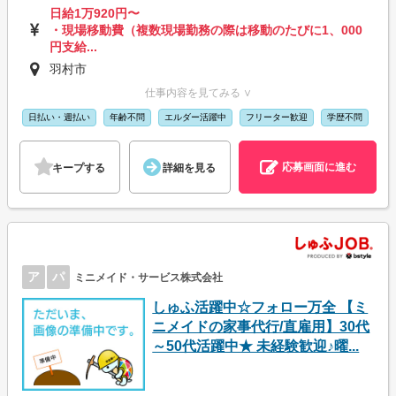
日給1万920円〜
・現場移動費（複数現場勤務の際は移動のたびに1、000
円支給...
羽村市
仕事内容を見てみる ∨
日払い・週払い
年齢不問
エルダー活躍中
フリーター歓迎
学歴不問
応募画面に進む
キープする
詳細を見る
ア
パ
ミニメイド・サービス株式会社
しゅふ活躍中☆フォロー万全 【ミ
ニメイドの家事代行/直雇用】30代
～50代活躍中★ 未経験歓迎♪曜...