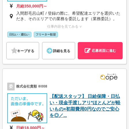
月給350,000円～
入間郡毛呂山町 / 登録の際に、希望配達エリアを選択いた
だき、そのエリアでの業務を委託します（業務委託）。
仕事内容を見てみる ∨
日払い・週払い
フリーター歓迎
応募画面に進む
キープする
詳細を見る
委
株式会社貴順 ※008
【配送スタッフ】 日給保障・日払
い・現金手渡しアリ*ほとんどが軽
いもの×初期費用0円なのでご安心
を◎／...
日給18,000円～