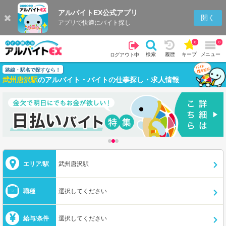
アルバイトEX公式アプリ
開く
アプリで快適にバイト探し
0
0
検索
履歴
キープ
メニュー
ログアウト中
路線・駅名で探すなら！
武州唐沢駅
のアルバイト・バイトの仕事探し・求人情報
エリア/駅
武州唐沢駅
職種
選択してください
給与/条件
選択してください