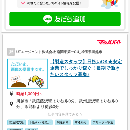
派
UTエージェント株式会社 南関東第一CU_埼玉県川越市
【製造スタッフ】日払いOK★安定
企業でしっかり稼ぐ！長期で働き
たいスタッフ募集♪
時給1,300円～
川越市 / 武蔵藤沢駅より徒歩0分、武州唐沢駅より徒歩0
分、飯能駅より徒歩0分
仕事内容を見てみる ∨
交通費支給
日払い・週払い
制服あり
車通勤可
フリーター歓迎