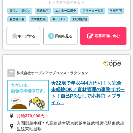
仕事内容を見てみる ∨
日払い・週払い
車通勤可
エルダー活躍中
フリーター歓迎
学歴不問
履歴書不要
大学生歓迎
ネイルOK
未経験歓迎
応募画面に進む
キープする
詳細を見る
ア
株式会社オープンアップコンストラクション
★22歳で年収444万円可！＼完全
未経験OK／資材管理の事務サポー
ト！自己PRなしで応募◎ ＜プラ
イム...
月給370,000円～
入間郡越生町 / 八高線越生駅東武越生線武州唐沢駅東武越
生線東毛呂駅