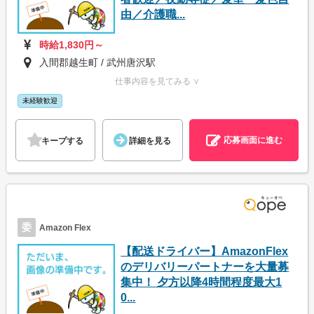
由／介護職...
時給1,830円～
入間郡越生町 / 武州唐沢駅
仕事内容を見てみる ∨
未経験歓迎
応募画面に進む
キープする
詳細を見る
委
Amazon Flex
【配送ドライバー】AmazonFlex
のデリバリーパートナーを大量募
集中！ 夕方以降4時間程度最大1
0...