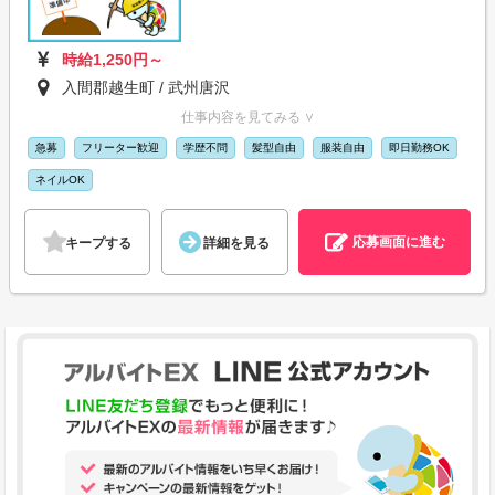
時給1,250円～
入間郡越生町 / 武州唐沢
仕事内容を見てみる ∨
急募
フリーター歓迎
学歴不問
髪型自由
服装自由
即日勤務OK
ネイルOK
応募画面に進む
キープする
詳細を見る