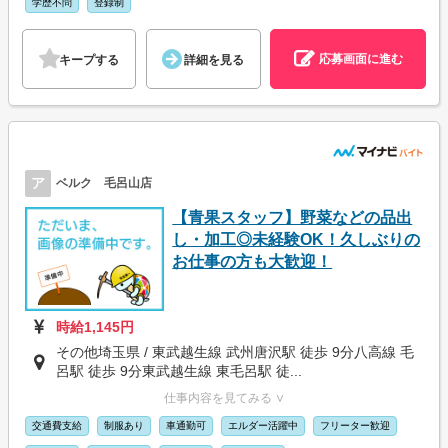
学歴不問
登録制
応募画面に進む
キープする
詳細を見る
ア
ベルク 毛呂山店
【青果スタッフ】野菜などの品出
し・加工◎未経験OK！久しぶりの
お仕事の方も大歓迎！
時給1,145円
その他埼玉県 / 東武越生線 武州唐沢駅 徒歩 9分八高線 毛
呂駅 徒歩 9分東武越生線 東毛呂駅 徒...
仕事内容を見てみる ∨
交通費支給
制服あり
車通勤可
エルダー活躍中
フリーター歓迎