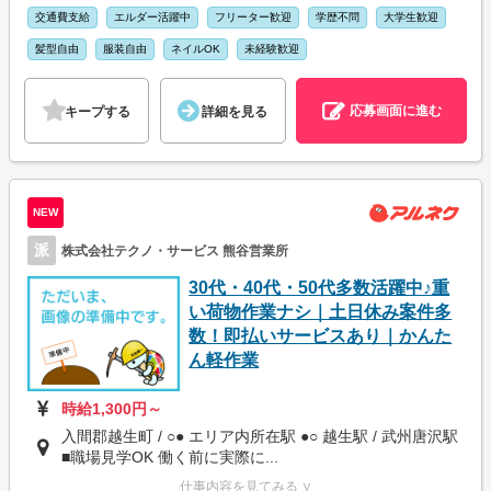
交通費支給
エルダー活躍中
フリーター歓迎
学歴不問
大学生歓迎
髪型自由
服装自由
ネイルOK
未経験歓迎
応募画面に進む
キープする
詳細を見る
NEW
派
株式会社テクノ・サービス 熊谷営業所
30代・40代・50代多数活躍中♪重
い荷物作業ナシ｜土日休み案件多
数！即払いサービスあり｜かんた
ん軽作業
時給1,300円～
入間郡越生町 / ○● エリア内所在駅 ●○ 越生駅 / 武州唐沢駅
■職場見学OK 働く前に実際に...
仕事内容を見てみる ∨