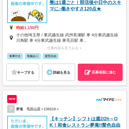
整は1週ごと！部活後や日中のスキ
マに♪働きやすさ120点★
時給1,150円
その他埼玉県 / 東武越生線 武州長瀬駅 車 4分東武越生線
川角駅 車 4分東武越生線 東毛呂駅 車...
仕事内容を見てみる ∨
食事付き
制服あり
髪型自由
応募画面に進む
キープする
詳細を見る
NEW
ア
夢庵 毛呂山店＜130210＞
【キッチン】シフトは週2/2h～O
K！和食レストラン夢庵!!髪色自由