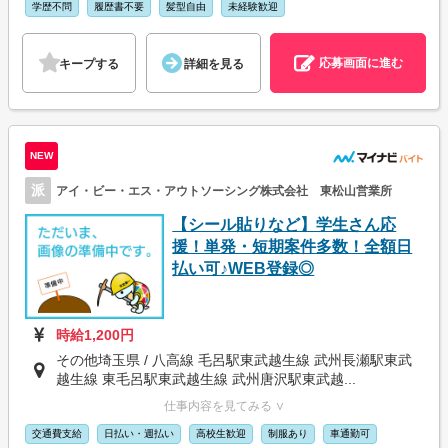
学歴不問
履歴書不要
髪型自由
未経験歓迎
応募画面に進む
キープする
詳細を見る
NEW
派
アイ・ビー・エス・アウトソーシング株式会社 東松山営業所
【シール貼りなど】学生さん応
援！単発・短期案件多数！全額日
払い可♪WEB登録◎
時給1,200円
その他埼玉県 / 八高線 毛呂駅東武越生線 武州長瀬駅東武
越生線 東毛呂駅東武越生線 武州唐沢駅東武越...
仕事内容を見てみる ∨
交通費支給
日払い・週払い
高校生歓迎
制服あり
車通勤可