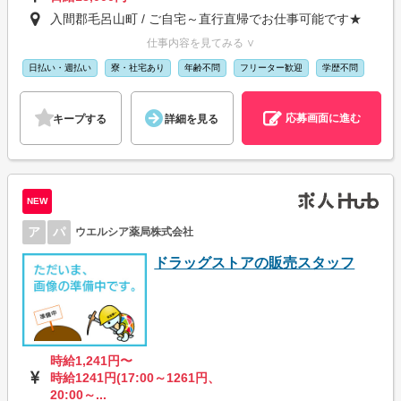
入間郡毛呂山町 / ご自宅～直行直帰でお仕事可能です★
仕事内容を見てみる ∨
日払い・週払い
寮・社宅あり
年齢不問
フリーター歓迎
学歴不問
応募画面に進む
キープする
詳細を見る
NEW
ア
パ
ウエルシア薬局株式会社
ドラッグストアの販売スタッフ
時給1,241円〜
時給1241円(17:00～1261円、
20:00～...