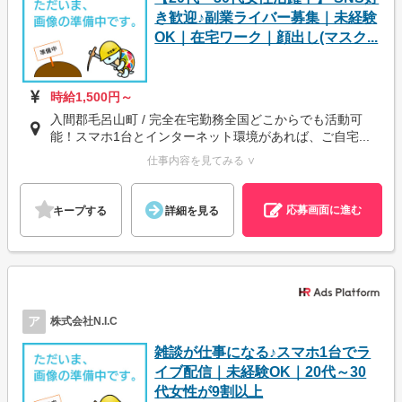
き歓迎♪副業ライバー募集｜未経験
OK｜在宅ワーク｜顔出し(マスク...
時給1,500円～
入間郡毛呂山町 / 完全在宅勤務全国どこからでも活動可
能！スマホ1台とインターネット環境があれば、ご自宅...
仕事内容を見てみる ∨
応募画面に進む
キープする
詳細を見る
ア
株式会社N.I.C
雑談が仕事になる♪スマホ1台でラ
イブ配信｜未経験OK｜20代～30
代女性が9割以上