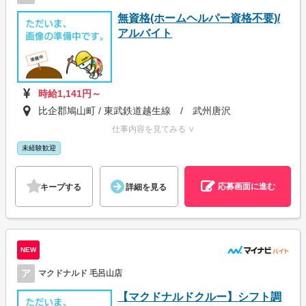
無資格(ホームヘルパー資格不要)/
アルバイト
時給1,141円～
比企郡鳩山町 / 東武鉄道越生線 / 武州唐沢
仕事内容を見てみる ∨
未経験歓迎
応募画面に進む
キープする
詳細を見る
NEW
ア
マクドナルド 毛呂山店
【マクドナルドクルー】シフト調