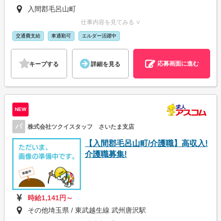
入間郡毛呂山町
仕事内容を見てみる ∨
交通費支給
車通勤可
エルダー活躍中
応募画面に進む
キープする
詳細を見る
NEW
パ
株式会社ツクイスタッフ さいたま支店
【入間郡毛呂山町/介護職】高収入!
介護職募集!
時給1,141円～
その他埼玉県 / 東武越生線 武州唐沢駅