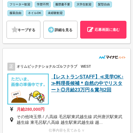
フリーター歓迎
学歴不問
履歴書不要
大学生歓迎
髪型自由
服装自由
ネイルOK
未経験歓迎
応募画面に進む
キープする
詳細を見る
正
オリムピックナショナルゴルフクラブ WEST
【レストランSTAFF】≪見学OK♪
≫料理長候補＊自然の中でリスタ
ート◎月給23万円＆賞与2回
月給280,000円
その他埼玉県 / 八高線 毛呂駅東武越生線 武州唐沢駅東武
越生線 東毛呂駅八高線 越生駅東武越生線 越...
仕事内容を見てみる ∨