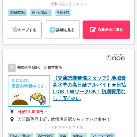
仕事内容を見てみる ∨
交通費支給
寮・社宅あり
学歴不問
応募画面に進む
キープする
詳細を見る
ア
株式会社MSK 川越営業所
【交通誘導警備スタッフ】地域最
高水準の高日給アルバイト★日払
いOK！WワークOK！初期費用な
し！安心の...
日給14,000円～
入間郡毛呂山町 / 武州唐沢駅からアクセス良好！
仕事内容を見てみる ∨
日払い・週払い
高校生歓迎
急募
制服あり
フリーター歓迎