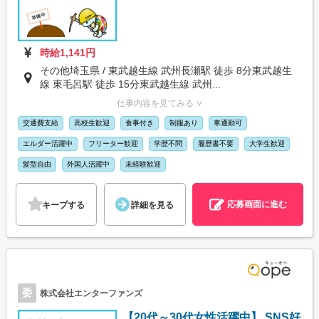
時給1,141円
その他埼玉県 / 東武越生線 武州長瀬駅 徒歩 8分東武越生
線 東毛呂駅 徒歩 15分東武越生線 武州...
仕事内容を見てみる ∨
交通費支給
高校生歓迎
食事付き
制服あり
車通勤可
エルダー活躍中
フリーター歓迎
学歴不問
履歴書不要
大学生歓迎
髪型自由
外国人活躍中
未経験歓迎
応募画面に進む
キープする
詳細を見る
委
株式会社エンターファンズ
【20代～30代女性活躍中】 SNS好