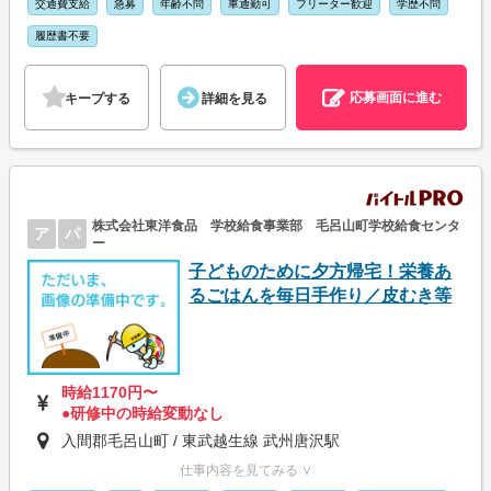
交通費支給
急募
年齢不問
車通勤可
フリーター歓迎
学歴不問
履歴書不要
応募画面に進む
キープする
詳細を見る
株式会社東洋食品 学校給食事業部 毛呂山町学校給食センタ
ア
パ
ー
子どものために夕方帰宅！栄養あ
るごはんを毎日手作り／皮むき等
時給1170円〜
●研修中の時給変動なし
入間郡毛呂山町 / 東武越生線 武州唐沢駅
仕事内容を見てみる ∨