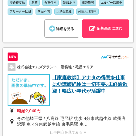
交通費支給
急募
食事付き
制服あり
車通勤可
エルダー活躍中
フリーター歓迎
学歴不問
大学生歓迎
外国人活躍中
応募画面に進む
詳細を見る
NEW
委
株式会社エムズグラント 勤務地：毛呂エリア
【家庭教師】アナタの得意を仕事
に◎講師経験は一切不要♪未経験歓
迎！幅広い年代が活躍中
時給2,040円
その他埼玉県 / 八高線 毛呂駅 徒歩 4分東武越生線 武州唐
沢駅 車 4分東武越生線 東毛呂駅 車 ...
仕事内容を見てみる ∨