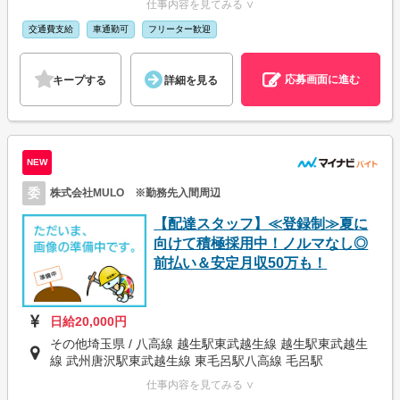
仕事内容を見てみる ∨
交通費支給
車通勤可
フリーター歓迎
応募画面に進む
キープする
詳細を見る
NEW
委
株式会社MULO ※勤務先入間周辺
【配達スタッフ】≪登録制≫夏に
向けて積極採用中！ノルマなし◎
前払い＆安定月収50万も！
日給20,000円
その他埼玉県 / 八高線 越生駅東武越生線 越生駅東武越生
線 武州唐沢駅東武越生線 東毛呂駅八高線 毛呂駅
仕事内容を見てみる ∨