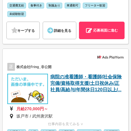
交通費支給
食事付き
制服あり
車通勤可
フリーター歓迎
未経験歓迎
応募画面に進む
キープする
詳細を見る
正
株式会社Fring_非公開
病院の准看護師・看護師/社会保険
完備/資格取得支援/土日祝休み/正
社員/高給与/年間休日120日以上/...
月給270,000円～
坂戸市 / 武州唐沢駅
仕事内容を見てみる ∨