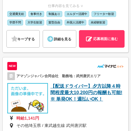
仕事内容を見てみる ∨
交通費支給
食事付き
制服あり
エルダー活躍中
フリーター歓迎
学歴不問
大学生歓迎
髪型自由
外国人活躍中
未経験歓迎
応募画面に進む
キープする
詳細を見る
NEW
委
アマゾンジャパン合同会社 勤務地：武州唐沢エリア
【配送ドライバー】夕方以降４時
間程度最大10,200円の報酬も可能!
※ 単発OK！週払いOK！
時給1,141円
その他埼玉県 / 東武越生線 武州唐沢駅