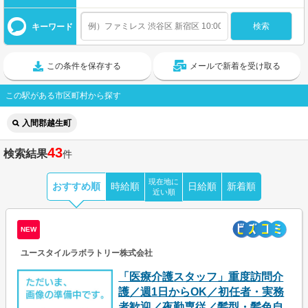
キーワード
この条件を保存する
メールで新着を受け取る
この駅がある市区町村から探す
入間郡越生町
43
検索結果
件
現在地に
おすすめ順
時給順
日給順
新着順
近い順
NEW
ユースタイルラボラトリー株式会社
「医療介護スタッフ」重度訪問介
護／週1日からOK／初任者・実務
者歓迎／夜勤専従／髪型・髪色自