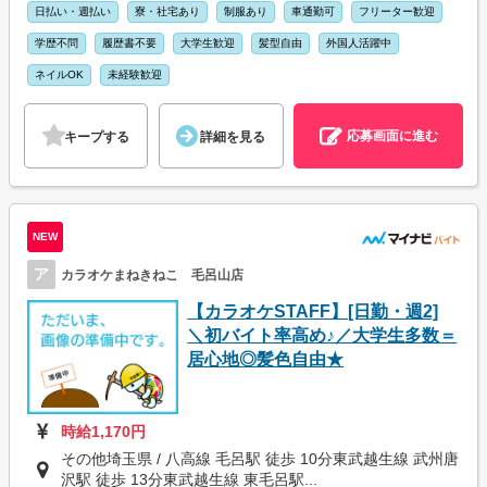
日払い・週払い
寮・社宅あり
制服あり
車通勤可
フリーター歓迎
学歴不問
履歴書不要
大学生歓迎
髪型自由
外国人活躍中
ネイルOK
未経験歓迎
応募画面に進む
キープする
詳細を見る
NEW
ア
カラオケまねきねこ 毛呂山店
【カラオケSTAFF】[日勤・週2]
＼初バイト率高め♪／大学生多数＝
居心地◎髪色自由★
時給1,170円
その他埼玉県 / 八高線 毛呂駅 徒歩 10分東武越生線 武州唐
沢駅 徒歩 13分東武越生線 東毛呂駅...