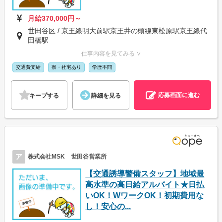
月給370,000円～
世田谷区 / 京王線明大前駅京王井の頭線東松原駅京王線代
田橋駅
仕事内容を見てみる ∨
交通費支給
寮・社宅あり
学歴不問
応募画面に進む
キープする
詳細を見る
ア
株式会社MSK 世田谷営業所
【交通誘導警備スタッフ】地域最
高水準の高日給アルバイト★日払
いOK！WワークOK！初期費用な
し！安心の...