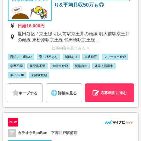
り&平均月収50万も◎
日給18,000円
世田谷区 / 京王線 明大前駅京王井の頭線 明大前駅京王井
の頭線 東松原駅京王線 代田橋駅京王線 ...
仕事内容を見てみる ∨
日払い・週払い
寮・社宅あり
制服あり
車通勤可
フリーター歓迎
学歴不問
履歴書不要
大学生歓迎
髪型自由
外国人活躍中
ネイルOK
未経験歓迎
応募画面に進む
キープする
詳細を見る
NEW
ア
カラオケBanBan 下高井戸駅前店