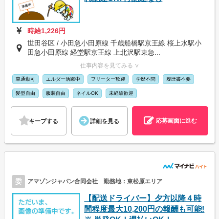
時給1,226円
世田谷区 / 小田急小田原線 千歳船橋駅京王線 桜上水駅小
田急小田原線 経堂駅京王線 上北沢駅東急...
仕事内容を見てみる ∨
車通勤可
エルダー活躍中
フリーター歓迎
学歴不問
履歴書不要
髪型自由
服装自由
ネイルOK
未経験歓迎
応募画面に進む
キープする
詳細を見る
委
アマゾンジャパン合同会社 勤務地：東松原エリア
【配送ドライバー】夕方以降４時
間程度最大10,200円の報酬も可能!