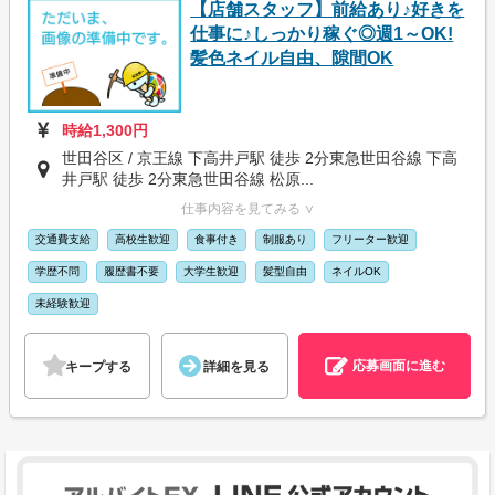
【店舗スタッフ】前給あり♪好きを
仕事に♪しっかり稼ぐ◎週1～OK!
髪色ネイル自由、隙間OK
時給1,300円
世田谷区 / 京王線 下高井戸駅 徒歩 2分東急世田谷線 下高
井戸駅 徒歩 2分東急世田谷線 松原...
仕事内容を見てみる ∨
交通費支給
高校生歓迎
食事付き
制服あり
フリーター歓迎
学歴不問
履歴書不要
大学生歓迎
髪型自由
ネイルOK
未経験歓迎
応募画面に進む
キープする
詳細を見る