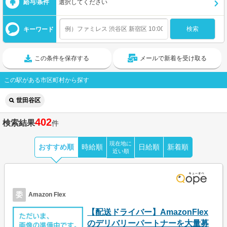
給与/条件
選択してください
キーワード
この条件を保存する
メールで新着を受け取る
この駅がある市区町村から探す
世田谷区
402
検索結果
件
現在地に
おすすめ順
時給順
日給順
新着順
近い順
委
Amazon Flex
【配送ドライバー】AmazonFlex
のデリバリーパートナーを大量募