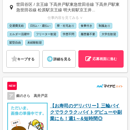
世田谷区 / 京王線 下高井戸駅東急世田谷線 下高井戸駅東
急世田谷線 松原駅京王線 明大前駅京王井...
仕事内容を見てみる ∨
交通費支給
日払い・週払い
寮・社宅あり
食事付き
制服あり
エルダー活躍中
フリーター歓迎
学歴不問
履歴書不要
大学生歓迎
髪型自由
未経験歓迎
応募画面に進む
キープする
詳細を見る
NEW
ア
銀のさら 高井戸店
【お寿司のデリバリー】三輪バイ
クでラクラク♪バイトデビューや副
業にも！週1～&短時間◎