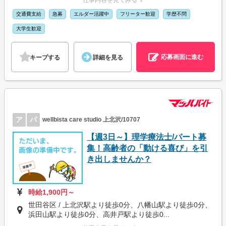
交通費支給
急募
エルダー活躍中
フリーター歓迎
学歴不問
大学生歓迎
応募画面に進む
キープする
詳細を見る
ア
パ
wellbista care studio 上北沢/10707
【週3日～】理学療法士/パート募
集！高齢者の「動ける喜び」を引
き出しませんか？
時給1,900円～
世田谷区 / 上北沢駅より徒歩0分、八幡山駅より徒歩0分、
浜田山駅より徒歩0分、高井戸駅より徒歩0...