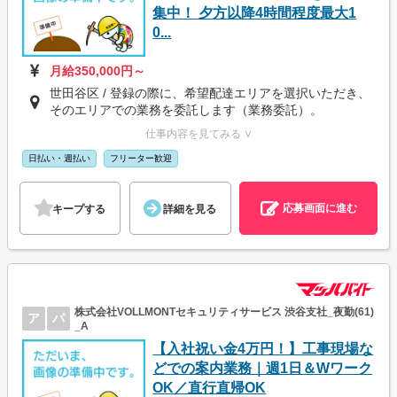
集中！ 夕方以降4時間程度最大1
0...
月給350,000円～
世田谷区 / 登録の際に、希望配達エリアを選択いただき、
そのエリアでの業務を委託します（業務委託）。
仕事内容を見てみる ∨
日払い・週払い
フリーター歓迎
応募画面に進む
キープする
詳細を見る
株式会社VOLLMONTセキュリティサービス 渋谷支社_夜勤(61)
ア
パ
_A
【入社祝い金4万円！】工事現場な
どでの案内業務｜週1日＆Wワーク
OK／直行直帰OK