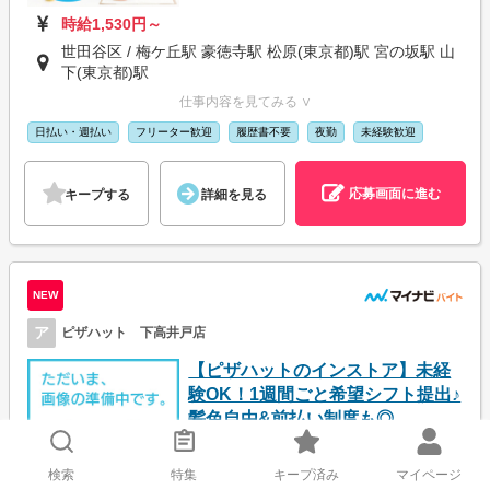
時給1,530円～
世田谷区 / 梅ケ丘駅 豪徳寺駅 松原(東京都)駅 宮の坂駅 山
下(東京都)駅
仕事内容を見てみる ∨
日払い・週払い
フリーター歓迎
履歴書不要
夜勤
未経験歓迎
応募画面に進む
キープする
詳細を見る
NEW
ア
ピザハット 下高井戸店
【ピザハットのインストア】未経
験OK！1週間ごと希望シフト提出♪
髪色自由&前払い制度も◎
検索
特集
キープ済み
マイページ
時給1,250円