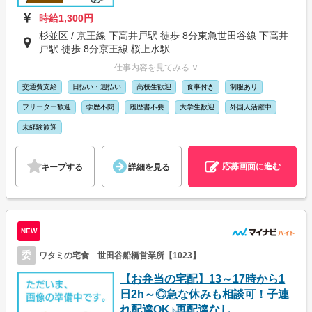
時給1,300円
杉並区 / 京王線 下高井戸駅 徒歩 8分東急世田谷線 下高井
戸駅 徒歩 8分京王線 桜上水駅 ...
仕事内容を見てみる ∨
交通費支給
日払い・週払い
高校生歓迎
食事付き
制服あり
フリーター歓迎
学歴不問
履歴書不要
大学生歓迎
外国人活躍中
未経験歓迎
応募画面に進む
キープする
詳細を見る
NEW
委
ワタミの宅食 世田谷船橋営業所【1023】
【お弁当の宅配】13～17時から1
日2h～◎急な休みも相談可！子連
れ配達OK♪再配達なし