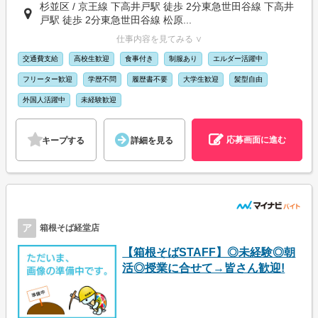
杉並区 / 京王線 下高井戸駅 徒歩 2分東急世田谷線 下高井
戸駅 徒歩 2分東急世田谷線 松原...
仕事内容を見てみる ∨
交通費支給
高校生歓迎
食事付き
制服あり
エルダー活躍中
フリーター歓迎
学歴不問
履歴書不要
大学生歓迎
髪型自由
外国人活躍中
未経験歓迎
応募画面に進む
キープする
詳細を見る
ア
箱根そば経堂店
【箱根そばSTAFF】◎未経験◎朝
活◎授業に合せて→皆さん歓迎!