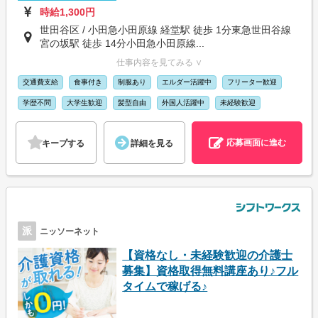
時給1,300円
世田谷区 / 小田急小田原線 経堂駅 徒歩 1分東急世田谷線
宮の坂駅 徒歩 14分小田急小田原線...
仕事内容を見てみる ∨
交通費支給
食事付き
制服あり
エルダー活躍中
フリーター歓迎
学歴不問
大学生歓迎
髪型自由
外国人活躍中
未経験歓迎
応募画面に進む
キープする
詳細を見る
派
ニッソーネット
【資格なし・未経験歓迎の介護士
募集】資格取得無料講座あり♪フル
タイムで稼げる♪