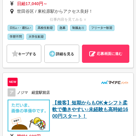
日給17,040円～
世田谷区 / 東松原駅からアクセス良好！
仕事内容を見てみる ∨
日払い・週払い
高校生歓迎
急募
制服あり
フリーター歓迎
学歴不問
大学生歓迎
応募画面に進む
キープする
詳細を見る
NEW
ア
ノジマ 経堂駅前店
【接客】短期からもOK★シフト柔
軟で働きやすい♪未経験も高時給16
00円スタート！